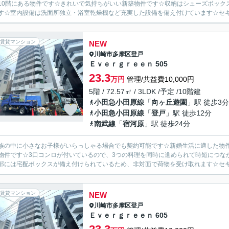
10階にある物件です☆きれいで気持ちがいい新築物件です☆収納はシューズボック
す☆室内設備は洗面所独立・浴室乾燥機など充実した設備を備え付けています☆セキュ
賃貸マンション
NEW
川崎市多摩区
登戸
Ｅｖｅｒｇｒｅｅｎ 505
23.3
万円
管理/共益費10,000円
5階 / 72.57㎡ / 3LDK /予定 /10階建
小田急小田原線
「
向ヶ丘遊園
」駅 徒歩3分
小田急小田原線
「
登戸
」駅 徒歩12分
南武線
「
宿河原
」駅 徒歩24分
族の中に小さなお子様がいらっしゃる場合でも契約可能です☆新婚生活に適した物
物件です☆3口コンロが付いているので、3つの料理を同時に進められて時短につな
部には宅配ボックスが備え付けられているため、非対面で荷物を受け取れます☆セキュ
賃貸マンション
NEW
川崎市多摩区
登戸
Ｅｖｅｒｇｒｅｅｎ 605