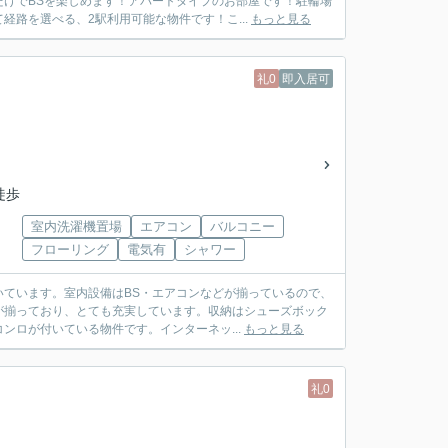
けでBSを楽しめます！アパートタイプのお部屋です！駐輪場
路を選べる、2駅利用可能な物件です！こ...
もっと見る
礼0
即入居可
徒歩
室内洗濯機置場
エアコン
バルコニー
フローリング
電気有
シャワー
ています。室内設備はBS・エアコンなどが揃っているので、
が揃っており、とても充実しています。収納はシューズボック
ンロが付いている物件です。インターネッ...
もっと見る
礼0