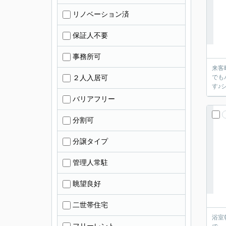
リノベーション済
保証人不要
事務所可
来客
２人入居可
でも
す♪
バリアフリー
分割可
分譲タイプ
管理人常駐
眺望良好
二世帯住宅
浴室