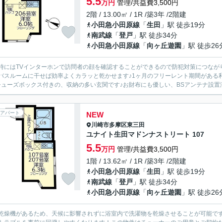
5.5
万円
管理/共益費3,500円
2階 / 13.00㎡ / 1R /築3年 /2階建
小田急小田原線
「
生田
」駅 徒歩19分
南武線
「
登戸
」駅 徒歩34分
小田急小田原線
「
向ヶ丘遊園
」駅 徒歩26
時にはTVインターホンで訪問者の顔を確認することができるので防犯対策につなが
バスルームに干せば効率よくカラッと乾かせます♪1ヶ月のフリーレント期間がある利
シューズボックス付きの、収納の多い玄関です♪お財布にも優しい、BSアンテナ設置済み
アパート
NEW
川崎市多摩区
東三田
ユナイト生田マドンナストリート 107
5.5
万円
管理/共益費3,500円
1階 / 13.62㎡ / 1R /築3年 /2階建
小田急小田原線
「
生田
」駅 徒歩19分
南武線
「
登戸
」駅 徒歩34分
小田急小田原線
「
向ヶ丘遊園
」駅 徒歩26
乾燥機があるため、天候に影響されずに浴室内で洗濯物を乾燥させることが可能で