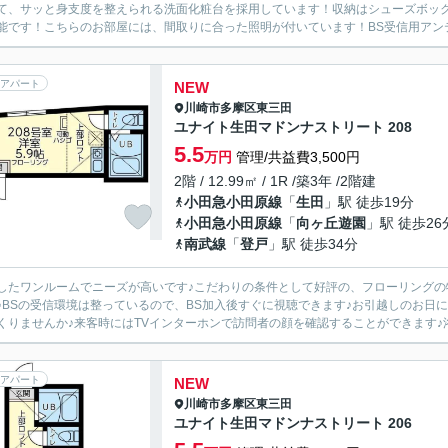
て、サッと身支度を整えられる洗面化粧台を採用しています！収納はシューズボッ
能です！こちらのお部屋には、間取りに合った照明が付いています！BS受信用アンテ
アパート
NEW
川崎市多摩区
東三田
ユナイト生田マドンナストリート 208
5.5
万円
管理/共益費3,500円
2階 / 12.99㎡ / 1R /築3年 /2階建
小田急小田原線
「
生田
」駅 徒歩19分
小田急小田原線
「
向ヶ丘遊園
」駅 徒歩26
南武線
「
登戸
」駅 徒歩34分
したワンルームでニーズが高いです♪こだわりの条件として好評の、フローリングの
♪BSの受信環境は整っているので、BS加入後すぐに視聴できます♪お引越しのお日
くりませんか♪来客時にはTVインターホンで訪問者の顔を確認することができます♪浴
アパート
NEW
川崎市多摩区
東三田
ユナイト生田マドンナストリート 206