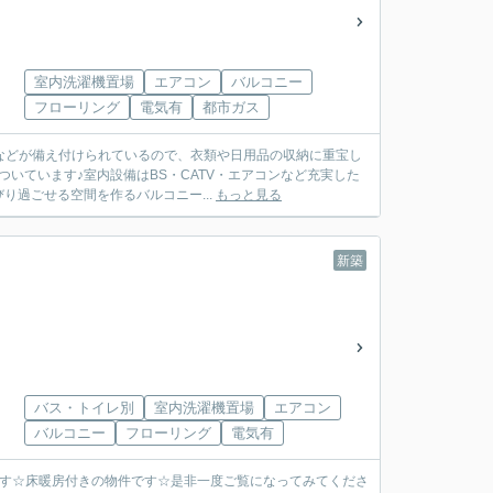
室内洗濯機置場
エアコン
バルコニー
フローリング
電気有
都市ガス
などが備え付けられているので、衣類や日用品の収納に重宝し
いています♪室内設備はBS・CATV・エアコンなど充実した
り過ごせる空間を作るバルコニー...
もっと見る
新築
バス・トイレ別
室内洗濯機置場
エアコン
バルコニー
フローリング
電気有
件です☆床暖房付きの物件です☆是非一度ご覧になってみてくださ