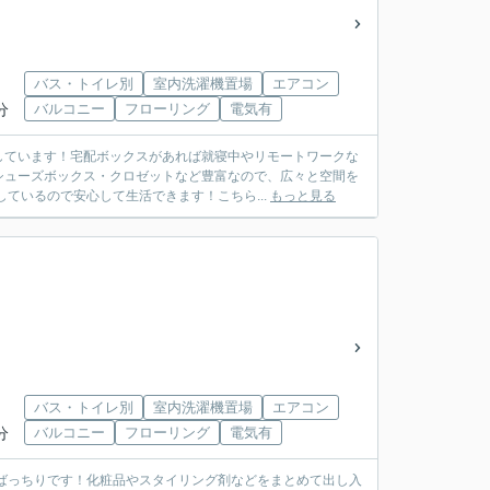
バス・トイレ別
室内洗濯機置場
エアコン
分
バルコニー
フローリング
電気有
しています！宅配ボックスがあれば就寝中やリモートワークな
シューズボックス・クロゼットなど豊富なので、広々と空間を
ているので安心して生活できます！こちら...
もっと見る
バス・トイレ別
室内洗濯機置場
エアコン
分
バルコニー
フローリング
電気有
ばっちりです！化粧品やスタイリング剤などをまとめて出し入