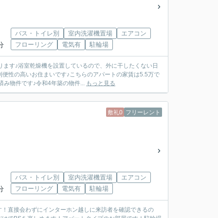
バス・トイレ別
室内洗濯機置場
エアコン
分
フローリング
電気有
駐輪場
ります♪浴室乾燥機を設置しているので、外に干したくない日
便性の高いお住まいです♪こちらのアパートの家賃は5.5万で
物件です♪令和4年築の物件...
もっと見る
敷礼0
フリーレント
バス・トイレ別
室内洗濯機置場
エアコン
分
フローリング
電気有
駐輪場
す！直接会わずにインターホン越しに来訪者を確認できるの