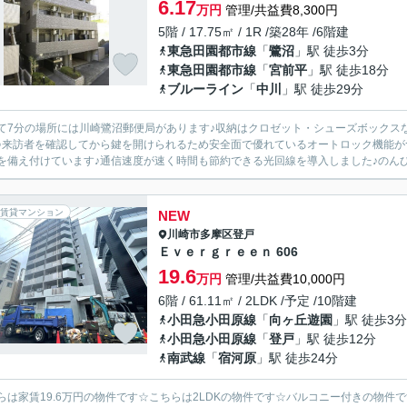
6.17
万円
管理/共益費8,300円
5階 / 17.75㎡ / 1R /築28年 /6階建
東急田園都市線
「
鷺沼
」駅 徒歩3分
東急田園都市線
「
宮前平
」駅 徒歩18分
ブルーライン
「
中川
」駅 徒歩29分
て7分の場所には川崎鷺沼郵便局があります♪収納はクロゼット・シューズボックス
♪来訪者を確認してから鍵を開けられるため安全面で優れているオートロック機能がつ
を備え付けています♪通信速度が速く時間も節約できる光回線を導入しました♪のんび
賃貸マンション
NEW
川崎市多摩区
登戸
Ｅｖｅｒｇｒｅｅｎ 606
19.6
万円
管理/共益費10,000円
6階 / 61.11㎡ / 2LDK /予定 /10階建
小田急小田原線
「
向ヶ丘遊園
」駅 徒歩3分
小田急小田原線
「
登戸
」駅 徒歩12分
南武線
「
宿河原
」駅 徒歩24分
らは家賃19.6万円の物件です☆こちらは2LDKの物件です☆バルコニー付きの物