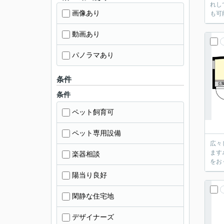
れし
画像あり
も可
動画あり
パノラマあり
条件
条件
ペット飼育可
ペット専用設備
広々
ます
楽器相談
をお
陽当り良好
閑静な住宅地
デザイナーズ