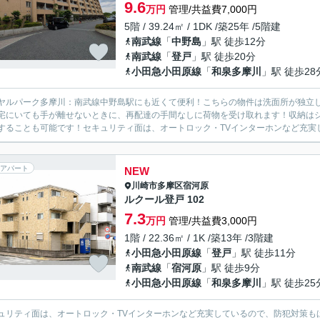
9.6
万円
管理/共益費7,000円
5階 / 39.24㎡ / 1DK /築25年 /5階建
南武線
「
中野島
」駅 徒歩12分
南武線
「
登戸
」駅 徒歩20分
小田急小田原線
「
和泉多摩川
」駅 徒歩28
ヤルパーク多摩川：南武線中野島駅にも近くて便利！こちらの物件は洗面所が独立
宅にいても手が離せないときに、再配達の手間なしに荷物を受け取れます！収納は
することも可能です！セキュリティ面は、オートロック・TVインターホンなど充実し
アパート
NEW
川崎市多摩区
宿河原
ルクール登戸 102
7.3
万円
管理/共益費3,000円
1階 / 22.36㎡ / 1K /築13年 /3階建
小田急小田原線
「
登戸
」駅 徒歩11分
南武線
「
宿河原
」駅 徒歩9分
小田急小田原線
「
和泉多摩川
」駅 徒歩25
ュリティ面は、オートロック・TVインターホンなど充実しているので、防犯対策も