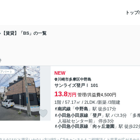
トップ/
【賃貸】「BS」の一覧
件
アパート
NEW
川崎市多摩区
中野島
サンライズ登戸Ⅰ 101
13.8
万円
管理/共益費4,500円
1階 / 57.17㎡ / 2LDK /新築 /3階建
南武線
「
中野島
」駅 徒歩17分
小田急小田原線
「
登戸
」駅 バス3分 「多
人福祉センター前」 停歩3分
小田急小田原線
「
向ヶ丘遊園
」駅 徒歩22
タルだけだと満足いかない方はBS・CSチャンネルもご視聴頂くと世界が広がるか