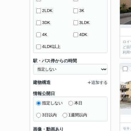
2LDK
3K
3DK
3LDK
4K
4DK
ロイ
4LDK以上
ど自
利用
駅・バス停からの時間
建物構造
追加する
情報公開日
指定しない
本日
3日以内
1週間以内
セキ
画像・動画あり