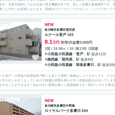
ます。水道代節約につながる追い焚き機能付きです。新しく綺麗な新築物件です。
過ごしやすいお部屋になります。収納はウォークインクロゼット・シューズボックス
アパート
NEW
川崎市多摩区
宿河原
ルクール登戸 103
8.1
万円
管理/共益費3,000円
1階 / 24.98㎡ / 1K /築13年 /3階建
小田急小田原線
「
登戸
」駅 徒歩11分
南武線
「
宿河原
」駅 徒歩9分
小田急小田原線
「
和泉多摩川
」駅 徒歩26
ール登戸：小田急小田原線登戸駅にも近くて便利！収納はシューズボックス・クロ
お手入れしやすくなっているので綺麗な状態を保ちやすい洗面化粧台が付いていま
止することができます！住みやすい環境が嬉しい賃貸物件です！BSアンテナ工事済み
賃貸マンション
NEW
川崎市多摩区
中野島
ロイヤルパーク多摩川 534