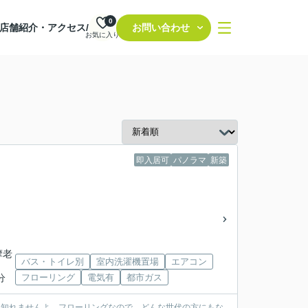
0
店舗紹介・アクセス/
お問い合わせ
お気に入り
即入居可
パノラマ
新築
摩老
バス・トイレ別
室内洗濯機置場
エアコン
分
フローリング
電気有
都市ガス
も知れませんよ。フローリングなので、どんな世代の方にもな