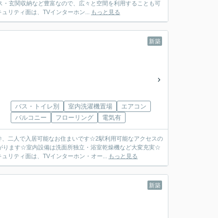
ス・玄関収納など豊富なので、広々と空間を利用することも可
リティ面は、TVインターホン...
もっと見る
新築
バス・トイレ別
室内洗濯機置場
エアコン
バルコニー
フローリング
電気有
件、二人で入居可能なお住まいです☆2駅利用可能なアクセスの
がります☆室内設備は洗面所独立・浴室乾燥機など大変充実☆
リティ面は、TVインターホン・オー...
もっと見る
新築