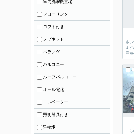
室内洗濯機置場
フローリング
ロフト付き
メゾネット
歩い
ます
ベランダ
設備
バルコニー
ルーフバルコニー
オール電化
エレベーター
照明器具付き
駐輪場
こち