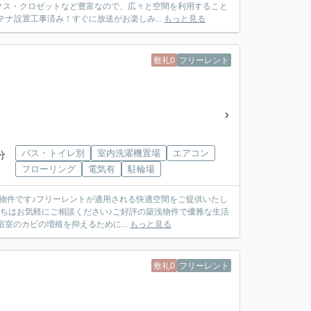
クス・クロゼットなど豊富なので、広々と空間を利用すること
ナ設置工事済み！すぐに放送がお楽しみ...
もっと見る
敷礼0
フリーレント
バス・トイレ別
室内洗濯機置場
エアコン
分
フローリング
電気有
駐輪場
物件です♪フリーレントが適用される快適空間をご提供いたし
にちはお気軽にご相談ください♪ご好評の築浅物件で優雅な生活
室のカビの増殖を抑えるために...
もっと見る
敷礼0
フリーレント