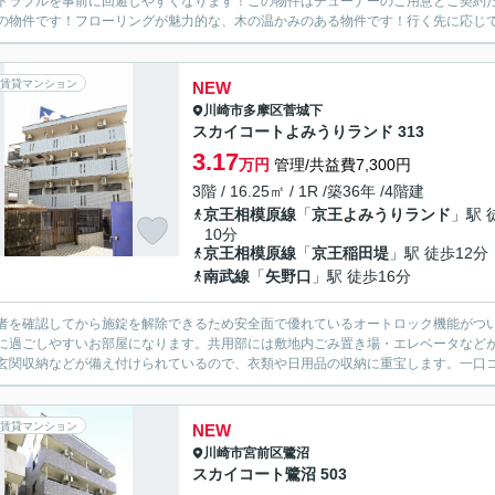
トラブルを事前に回避しやすくなります！この物件はチューナーのご用意とご契約だ
の物件です！フローリングが魅力的な、木の温かみのある物件です！行く先に応じて経
賃貸マンション
NEW
川崎市多摩区
菅城下
スカイコートよみうりランド 313
3.17
万円
管理/共益費7,300円
3階 / 16.25㎡ / 1R /築36年 /4階建
京王相模原線
「
京王よみうりランド
」駅 
10分
京王相模原線
「
京王稲田堤
」駅 徒歩12分
南武線
「
矢野口
」駅 徒歩16分
者を確認してから施錠を解除できるため安全面で優れているオートロック機能がつい
に過ごしやすいお部屋になります。共用部には敷地内ごみ置き場・エレベータなど
玄関収納などが備え付けられているので、衣類や日用品の収納に重宝します。一口コ
賃貸マンション
NEW
川崎市宮前区
鷺沼
スカイコート鷺沼 503