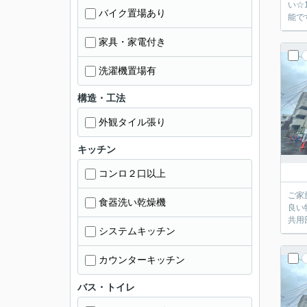
い☆
バイク置場あり
能で
家具・家電付き
洗濯機置場有
構造・工法
外観タイル張り
キッチン
コンロ２口以上
ご家
食器洗い乾燥機
良い
共用
システムキッチン
カウンターキッチン
バス・トイレ