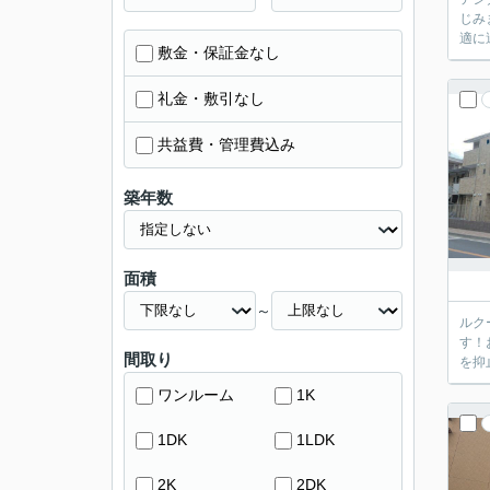
じみ
適に
敷金・保証金なし
礼金・敷引なし
共益費・管理費込み
築年数
面積
～
ルク
す！
間取り
を抑
ワンルーム
1K
1DK
1LDK
2K
2DK