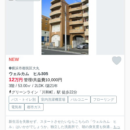
NEW
横浜市都筑区大丸
ウェルカム ヒル
305
12
万円
管理/共益費10,000円
3階 / 53.00㎡ / 2LDK /築21年
グリーンライン「川和町」駅 徒歩22分
バス・トイレ別
室内洗濯機置場
バルコニー
フローリング
電気有
都市ガス
新生活を失敗せず、スタートさせたいならこちらの「ウェルカム ヒ
ル」はいかがでしょうか。独立した洗面所で、朝の身支度も快適...
もっ