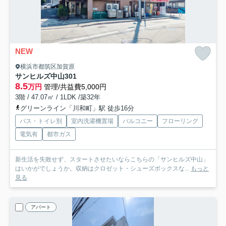
NEW
横浜市都筑区加賀原
サンヒルズ中山
301
8.5
万円
管理/共益費5,000円
3階 / 47.07㎡ / 1LDK /築32年
グリーンライン「川和町」駅 徒歩16分
バス・トイレ別
室内洗濯機置場
バルコニー
フローリング
電気有
都市ガス
新生活を失敗せず、スタートさせたいならこちらの「サンヒルズ中山」
はいかがでしょうか。収納はクロゼット・シューズボックスな...
もっと
見る
アパート