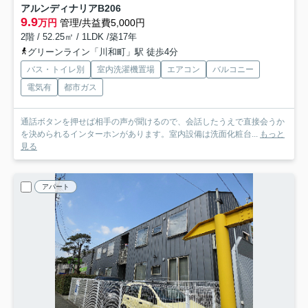
アルンディナリアB
206
9.9
万円
管理/共益費5,000円
2階 / 52.25㎡ / 1LDK /築17年
グリーンライン「川和町」駅 徒歩4分
バス・トイレ別
室内洗濯機置場
エアコン
バルコニー
電気有
都市ガス
通話ボタンを押せば相手の声が聞けるので、会話したうえで直接会うか
を決められるインターホンがあります。室内設備は洗面化粧台...
もっと
見る
アパート