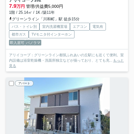
アリイコーブ
102
7.9
万円
管理/共益費5,000円
1階 / 25.14㎡ / 1K /築11年
グリーンライン「川和町」駅 徒歩15分
バス・トイレ別
室内洗濯機置場
エアコン
電気有
都市ガス
TVモニタ付インターホン
即入居可
パノラマ
アリイコーブ：グリーンライン都筑ふれあいの丘駅にも近くて便利。室
内設備は浴室乾燥機・洗面所独立などが揃っており、とても充...
もっと
見る
アパート