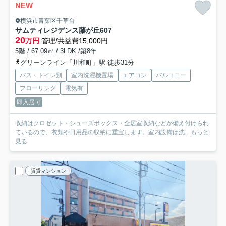
NEW
横浜市青葉区千草台
サムティレジデンス藤が丘
607
20
万円
管理/共益費15,000円
5階 / 67.09㎡ / 3LDK /築8年
グリーンライン「川和町」駅 徒歩31分
バス・トイレ別
室内洗濯機置場
エアコン
バルコニー
フローリング
電気有
即入居可
収納はクロゼット・シューズボックス・全居室収納などが備え付けられ
ているので、衣類や日用品の収納に重宝します。室内設備は洗...
もっと
見る
賃貸マンション