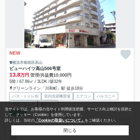
NEW
横浜市都筑区高山
ビューハイツ高山
506号室
13.8
万円
管理/共益費10,000円
5階 / 67.89㎡ / 3LDK /築32年
グリーンライン「川和町」駅 徒歩18分
バス・トイレ別
室内洗濯機置場
エアコン
バルコニー
フローリング
都市ガス
当サイトでは、お客様の当サイト利用状況把握、サービス向上検討を目的と
即入居可
して、クッキー（Cookie）を使用しています。
詳しくは、当社の
「Cookieの取扱いについて」
をご確認ください。
「ビューハイツ高山」のここがイチオシ。独立洗面台はコンセントや照
閉じる
明、大きな鏡などがついているので化粧や身支度の際に役立ち...
もっと
見る