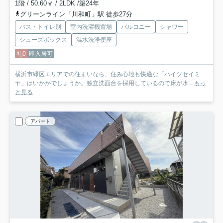
1階 / 50.60㎡ / 2LDK /築24年
グリーンライン「川和町」駅 徒歩27分
バス・トイレ別
室内洗濯機置場
バルコニー
シャワー
シューズボックス
温水洗浄便座
礼0
即入居可
横浜市緑区エリアでの住まいなら、住み心地も快適な「ハイツセイミ
ヤ」はいかがでしょうか。独立洗面台を採用しているので床が水...
もっ
と見る
アパート