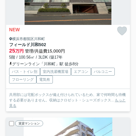
NEW
横浜市都筑区川和町
フィールド川和
502
25
万円
管理/共益費15,000円
5階 / 100.56㎡ / 3LDK /築17年
グリーンライン「川和町」駅 徒歩8分
バス・トイレ別
室内洗濯機置場
エアコン
バルコニー
フローリング
電気有
共用部には宅配ボックスが備え付けられているため、家で何時間も待機
する必要がありません。収納はクロゼット・シューズボックス...
もっと
見る
賃貸マンション