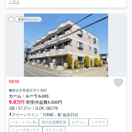
と見る
賃貸マンション
NEW
横浜市青葉区市ケ尾町
カーム・ルーラル
101
9.8
万円
管理/共益費4,000円
1階 / 57.27㎡ / 2LDK /築27年
グリーンライン「川和町」駅 徒歩21分
バス・トイレ別
室内洗濯機置場
エアコン
シャワー
シューズボックス
ガスコンロ