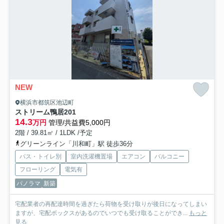
NEW
横浜市都筑区池辺町
ストリーム鴨居
201
14.3
万円
管理/共益費5,000円
2階 / 39.81㎡ / 1LDK /予定
グリーンライン「川和町」駅 徒歩36分
バス・トイレ別
室内洗濯機置場
エアコン
バルコニー
フローリング
電気有
パノラマ
新築
宅配業者の再配達時間を過ぎたら荷物を受け取りが後日になってしまい
ますが、宅配ボックスがあるのでいつでも受け取ることができ...
もっと
見る