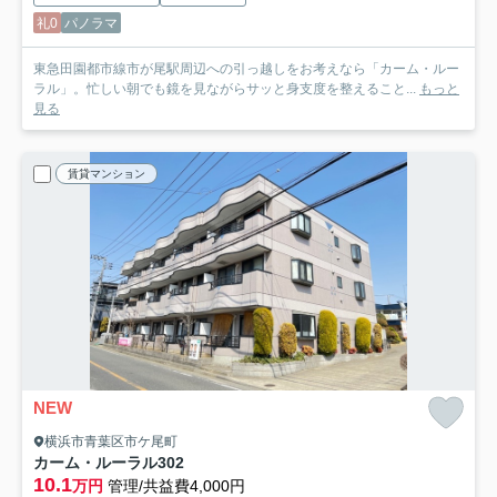
礼0
パノラマ
東急田園都市線市が尾駅周辺への引っ越しをお考えなら「カーム・ルー
ラル」。忙しい朝でも鏡を見ながらサッと身支度を整えること...
もっと
見る
賃貸マンション
NEW
横浜市青葉区市ケ尾町
カーム・ルーラル
302
10.1
万円
管理/共益費4,000円