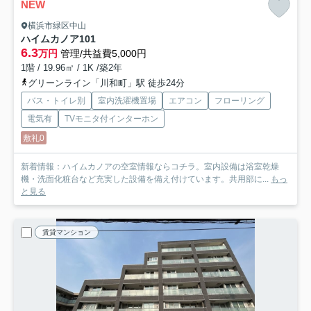
NEW
横浜市緑区中山
ハイムカノア
101
6.3
万円
管理/共益費5,000円
1階 / 19.96㎡ / 1K /築2年
グリーンライン「川和町」駅 徒歩24分
バス・トイレ別
室内洗濯機置場
エアコン
フローリング
電気有
TVモニタ付インターホン
敷礼0
新着情報：ハイムカノアの空室情報ならコチラ。室内設備は浴室乾燥
機・洗面化粧台など充実した設備を備え付けています。共用部に...
もっ
と見る
賃貸マンション