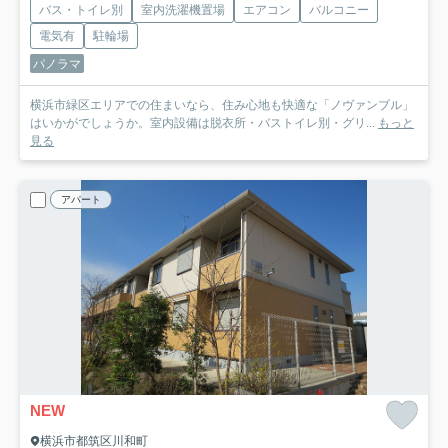
バス・トイレ別
室内洗濯機置場
エアコン
バルコニー
電気有
駐輪場
パノラマ
横浜市緑区エリアでの住まいなら、住み心地も快適な「ノヴァンブル」
はいかがでしょうか。室内設備は脱衣所・バストイレ別・グリ...
もっと
見る
アパート
NEW
横浜市都筑区川和町