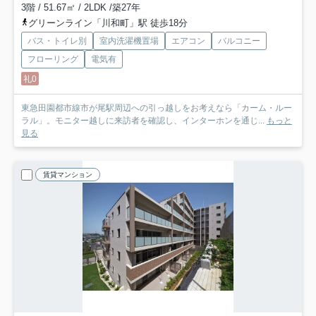
3階 / 51.67㎡ / 2LDK /築27年
グリーンライン「川和町」駅 徒歩18分
バス・トイレ別
室内洗濯機置場
エアコン
バルコニー
フローリング
電気有
礼0
東急田園都市線市が尾駅周辺への引っ越しをお考えなら「カーム・ルー
ラル」。モニター越しに来訪者を確認し、インターホンを通じ...
もっと
見る
賃貸マンション