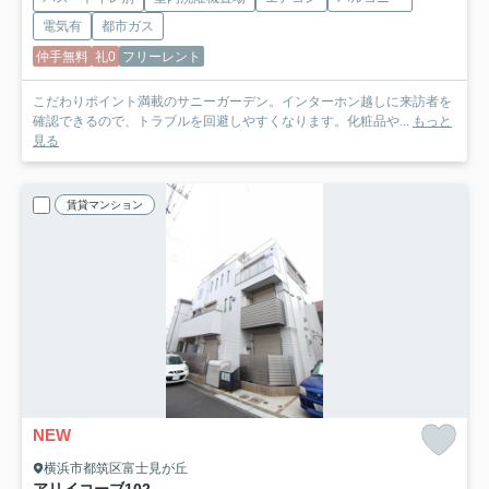
電気有
都市ガス
仲手無料
礼0
フリーレント
こだわりポイント満載のサニーガーデン。インターホン越しに来訪者を
確認できるので、トラブルを回避しやすくなります。化粧品や...
もっと
見る
賃貸マンション
NEW
横浜市都筑区富士見が丘