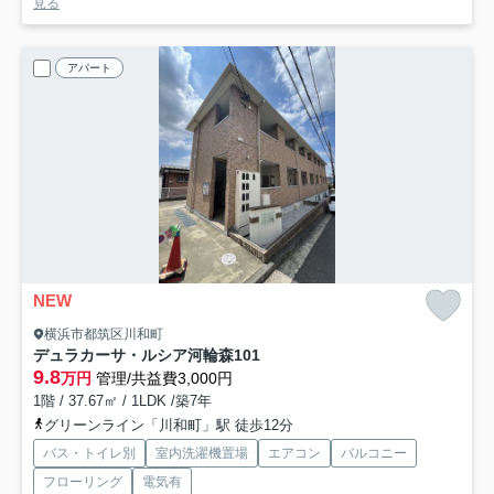
見る
アパート
NEW
横浜市都筑区川和町
デュラカーサ・ルシア河輪森
101
9.8
万円
管理/共益費3,000円
1階 / 37.67㎡ / 1LDK /築7年
グリーンライン「川和町」駅 徒歩12分
バス・トイレ別
室内洗濯機置場
エアコン
バルコニー
フローリング
電気有