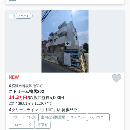
アパート
NEW
横浜市都筑区池辺町
ストリーム鴨居
202
14.3
万円
管理/共益費5,000円
2階 / 39.81㎡ / 1LDK /予定
グリーンライン「川和町」駅 徒歩36分
バス・トイレ別
室内洗濯機置場
エアコン
バルコニー
フローリング
電気有