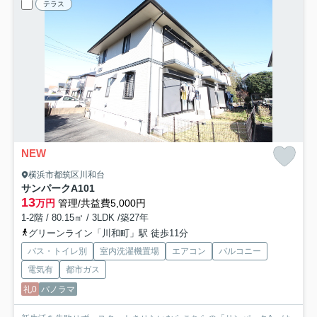
テラス
NEW
横浜市都筑区川和台
サンパークA
101
13
万円
管理/共益費5,000円
1-2階 / 80.15㎡ / 3LDK /築27年
グリーンライン「川和町」駅 徒歩11分
バス・トイレ別
室内洗濯機置場
エアコン
バルコニー
電気有
都市ガス
礼0
パノラマ