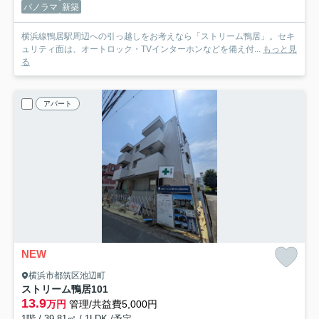
パノラマ
新築
横浜線鴨居駅周辺への引っ越しをお考えなら「ストリーム鴨居」。セキ
ュリティ面は、オートロック・TVインターホンなどを備え付...
もっと見
る
アパート
NEW
横浜市都筑区池辺町
ストリーム鴨居
101
13.9
万円
管理/共益費5,000円
1階 / 39.81㎡ / 1LDK /予定