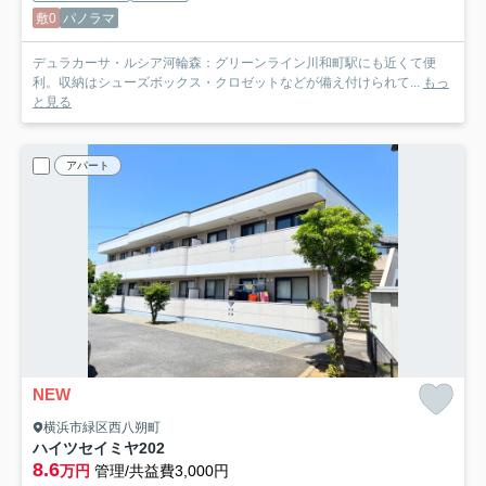
敷0
パノラマ
デュラカーサ・ルシア河輪森：グリーンライン川和町駅にも近くて便
利。収納はシューズボックス・クロゼットなどが備え付けられて...
もっ
と見る
アパート
NEW
横浜市緑区西八朔町
ハイツセイミヤ
202
8.6
万円
管理/共益費3,000円