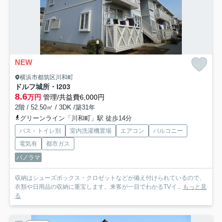
NEW
横浜市都筑区川和町
ドルフ城所・I
203
8.6
万円
管理/共益費6,000円
2階 / 52.50㎡ / 3DK /築31年
グリーンライン「川和町」駅 徒歩14分
バス・トイレ別
室内洗濯機置場
エアコン
バルコニー
電気有
都市ガス
パノラマ
収納はシューズボックス・クロゼットなどが備え付けられているので、
衣類や日用品の収納に重宝します。来客が一目でわかるTVイ...
もっと見
る