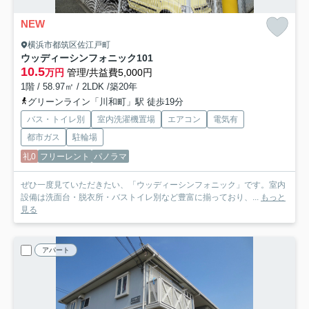
NEW
横浜市都筑区佐江戸町
ウッディーシンフォニック
101
10.5
万円
管理/共益費5,000円
1階 / 58.97㎡ / 2LDK /築20年
グリーンライン「川和町」駅 徒歩19分
バス・トイレ別
室内洗濯機置場
エアコン
電気有
都市ガス
駐輪場
礼0
フリーレント
パノラマ
ぜひ一度見ていただきたい、「ウッディーシンフォニック」です。室内
設備は洗面台・脱衣所・バストイレ別など豊富に揃っており、...
もっと
見る
アパート