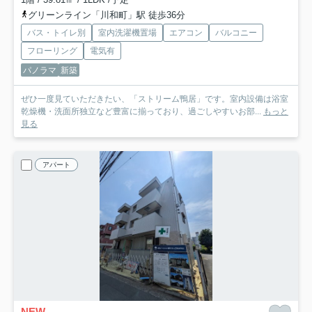
グリーンライン「川和町」駅 徒歩36分
バス・トイレ別
室内洗濯機置場
エアコン
バルコニー
フローリング
電気有
パノラマ
新築
ぜひ一度見ていただきたい、「ストリーム鴨居」です。室内設備は浴室
乾燥機・洗面所独立など豊富に揃っており、過ごしやすいお部...
もっと
見る
アパート
NEW