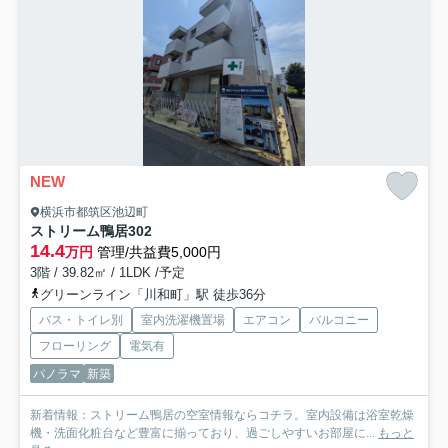
NEW
横浜市都筑区池辺町
ストリーム鴨居
302
14.4
万円
管理/共益費5,000円
3階 / 39.82㎡ / 1LDK /予定
グリーンライン「川和町」駅 徒歩36分
バス・トイレ別
室内洗濯機置場
エアコン
バルコニー
フローリング
電気有
パノラマ
新築
新着情報：ストリーム鴨居の空室情報ならコチラ。室内設備は浴室乾燥
機・洗面化粧台など豊富に揃っており、過ごしやすいお部屋に...
もっと