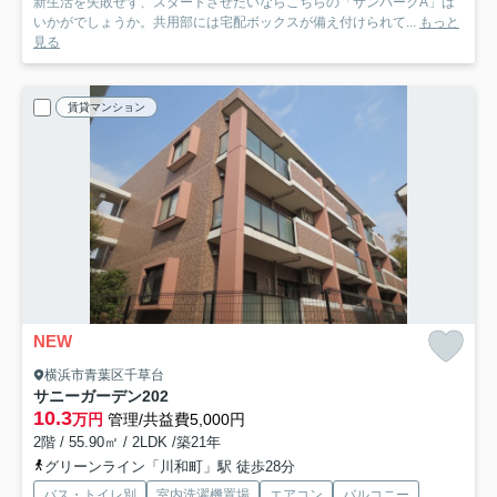
新生活を失敗せず、スタートさせたいならこちらの「サンパークA」は
いかがでしょうか。共用部には宅配ボックスが備え付けられて...
もっと
見る
賃貸マンション
NEW
横浜市青葉区千草台
サニーガーデン
202
10.3
万円
管理/共益費5,000円
2階 / 55.90㎡ / 2LDK /築21年
グリーンライン「川和町」駅 徒歩28分
バス・トイレ別
室内洗濯機置場
エアコン
バルコニー