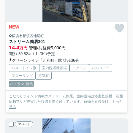
NEW
横浜市都筑区池辺町
ストリーム鴨居
301
14.4
万円
管理/共益費5,000円
3階 / 39.82㎡ / 1LDK /予定
グリーンライン「川和町」駅 徒歩36分
バス・トイレ別
室内洗濯機置場
エアコン
バルコニー
フローリング
電気有
パノラマ
新築
こだわりポイント満載のストリーム鴨居。室内設備は浴室乾燥機・洗面
所独立など充実した設備を備え付けています。荷物を直接受け...
もっと
見る
アパート