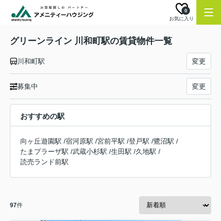
0
お気に入り
グリーンライン 川和町駅の賃貸物件一覧
川和町駅
変更
募集中
変更
おすすめの駅
向ヶ丘遊園駅
/
宿河原駅
/
宮前平駅
/
登戸駅
/
鷺沼駅
/
たまプラーザ駅
/
武蔵小杉駅
/
生田駅
/
久地駅
/
読売ランド前駅
97
件