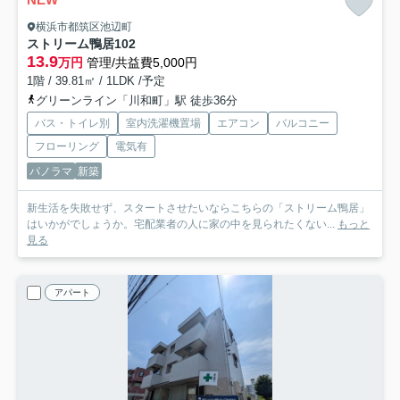
横浜市都筑区池辺町
ストリーム鴨居
102
13.9
万円
管理/共益費5,000円
1階 / 39.81㎡ / 1LDK /予定
グリーンライン「川和町」駅 徒歩36分
バス・トイレ別
室内洗濯機置場
エアコン
バルコニー
フローリング
電気有
パノラマ
新築
新生活を失敗せず、スタートさせたいならこちらの「ストリーム鴨居」
はいかがでしょうか。宅配業者の人に家の中を見られたくない...
もっと
見る
アパート