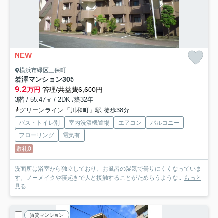
NEW
横浜市緑区三保町
岩澤マンション
305
9.2
万円
管理/共益費6,600円
3階 / 55.47㎡ / 2DK /築32年
グリーンライン「川和町」駅 徒歩38分
バス・トイレ別
室内洗濯機置場
エアコン
バルコニー
フローリング
電気有
敷礼0
洗面所は浴室から独立しており、お風呂の湿気で曇りにくくなっていま
す。ノーメイクや寝起きで人と接触することがためらうような...
もっと
見る
賃貸マンション