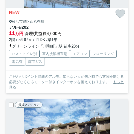
NEW
横浜市緑区西八朔町
アルモ
202
11
万円
管理/共益費4,000円
2階 / 54.87㎡ / 2LDK /築1年
グリーンライン「川和町」駅 徒歩28分
バス・トイレ別
室内洗濯機置場
エアコン
フローリング
電気有
都市ガス
こだわりポイント満載のアルモ。知らない人が来た時でも玄関を開ける
必要がなくなるモニター付きインターホンを備えております。...
もっと
見る
賃貸マンション