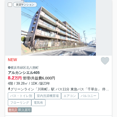
賃貸マンション
NEW
横浜市緑区北八朔町
アルカンシエル
405
8.2
万円
管理/共益費6,000円
4階 / 39.28㎡ / 1DK /築23年
グリーンライン「川和町」駅 バス11分 東急バス「千草台」 停歩9分
バス・トイレ別
室内洗濯機置場
エアコン
バルコニー
フローリング
電気有
敷礼0
即入居可