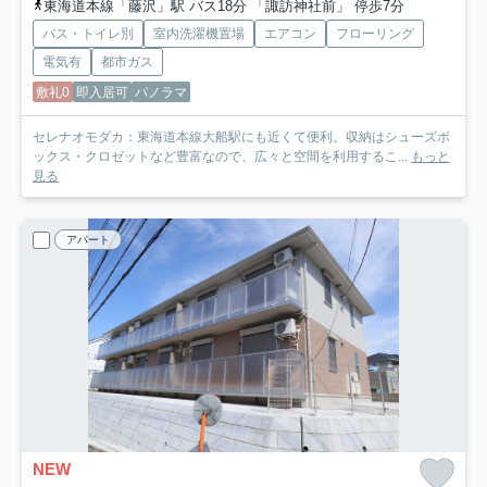
東海道本線「藤沢」駅 バス18分 「諏訪神社前」 停歩7分
バス・トイレ別
室内洗濯機置場
エアコン
フローリング
電気有
都市ガス
敷礼0
即入居可
パノラマ
セレナオモダカ：東海道本線大船駅にも近くて便利。収納はシューズボ
ックス・クロゼットなど豊富なので、広々と空間を利用するこ...
もっと
見る
アパート
NEW