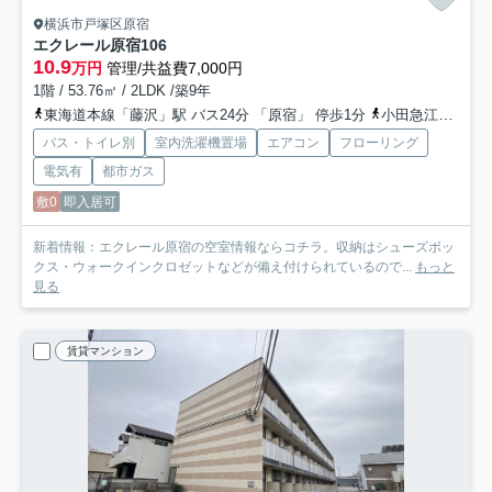
横浜市戸塚区原宿
エクレール原宿
106
10.9
万円
管理/共益費7,000円
1階 / 53.76㎡ / 2LDK /築9年
東海道本線「藤沢」駅 バス24分 「原宿」 停歩1分
小田急江ノ島線「六会日大前」駅 バス6分 神奈川中央交通「福泉寺〔戸塚区〕」 停歩16分
バス・トイレ別
室内洗濯機置場
エアコン
フローリング
電気有
都市ガス
敷0
即入居可
新着情報：エクレール原宿の空室情報ならコチラ。収納はシューズボッ
クス・ウォークインクロゼットなどが備え付けられているので...
もっと
見る
賃貸マンション