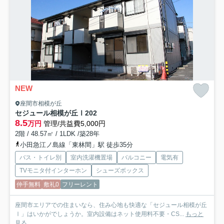
NEW
座間市相模が丘
セジュール相模が丘Ⅰ
202
8.5
万円
管理/共益費5,000円
2階 / 48.57㎡ / 1LDK /築28年
小田急江ノ島線「東林間」駅 徒歩35分
バス・トイレ別
室内洗濯機置場
バルコニー
電気有
TVモニタ付インターホン
シューズボックス
仲手無料
敷礼0
フリーレント
座間市エリアでの住まいなら、住み心地も快適な「セジュール相模が丘
Ⅰ」はいかがでしょうか。室内設備はネット使用料不要・CS...
もっと
見る