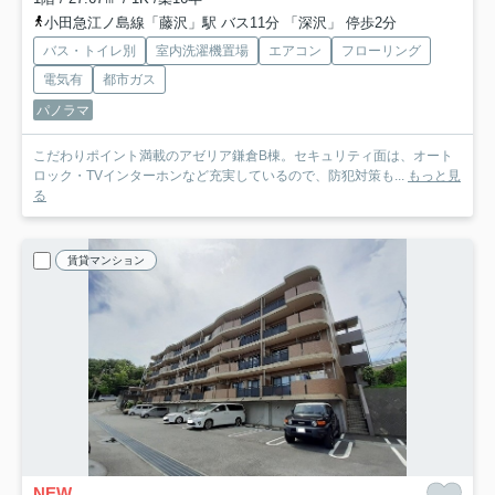
小田急江ノ島線「藤沢」駅 バス11分 「深沢」 停歩2分
バス・トイレ別
室内洗濯機置場
エアコン
フローリング
電気有
都市ガス
パノラマ
こだわりポイント満載のアゼリア鎌倉B棟。セキュリティ面は、オート
ロック・TVインターホンなど充実しているので、防犯対策も...
もっと見
る
賃貸マンション
NEW