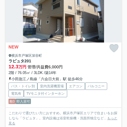
NEW
横浜市戸塚区深谷町
ラピュタ
201
12.3
万円
管理/共益費6,000円
2階 / 76.05㎡ / 3LDK /築14年
小田急江ノ島線「六会日大前」駅 徒歩46分
バス・トイレ別
室内洗濯機置場
エアコン
バルコニー
電気有
TVモニタ付インターホン
敷0
即入居可
こだわりで選びたい方におすすめ。横浜市戸塚区エリアで住まいをお探
しなら「ラピュタ」。室内設備は浴室乾燥機・洗面所独立など...
もっと
見る