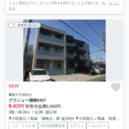
トなど豊富なので、広々と空間を利用することも可能です。知...
もっと
見る
賃貸マンション
NEW
藤沢市湘南台
グラシュー湘南II
307
9.4
万円
管理/共益費5,000円
3階 / 46.00㎡ / 1LDK /築12年
小田急江ノ島線「湘南台」駅 徒歩8分
小田急江ノ島線「長後」駅 徒歩19分
バス・トイレ別
室内洗濯機置場
エアコン
バルコニー