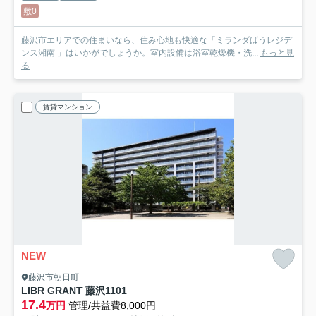
敷0
藤沢市エリアでの住まいなら、住み心地も快適な「ミランダばうレジデ
ンス湘南 」はいかがでしょうか。室内設備は浴室乾燥機・洗...
もっと見
る
賃貸マンション
NEW
藤沢市朝日町
LIBR GRANT 藤沢
1101
17.4
万円
管理/共益費8,000円