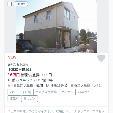
一戸建て
NEW
大和市上草柳
上草柳戸建
101
16
万円
管理/共益費5,000円
1-2階 / 89.42㎡ / 3LDK /築10年
小田急江ノ島線「鶴間」駅 徒歩13分
小田急江ノ島線「大和」駅 徒歩23分
バス・トイレ別
室内洗濯機置場
エアコン
バルコニー
電気有
都市ガス
「上草柳戸建」のここがイチオシ。収納はシューズボックス・クロゼッ