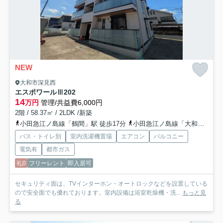
NEW
大和市深見西
エスポワールⅢ
202
14
万円
管理/共益費6,000円
2階 / 58.37㎡ / 2LDK /新築
小田急江ノ島線「鶴間」駅 徒歩17分
小田急江ノ島線「大和」駅 バス11分 神奈川中央交通「市役所市立病院前」 停歩8分
バス・トイレ別
室内洗濯機置場
エアコン
バルコニー
電気有
都市ガス
礼0
フリーレント
即入居可
セキュリティ面は、TVインターホン・オートロックなどを設置している
ので安全面でも優れております。室内設備は浴室乾燥機・洗...
もっと見
る