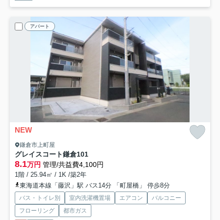
アパート
NEW
鎌倉市上町屋
グレイスコート鎌倉
101
8.1
万円
管理/共益費4,100円
1階 / 25.94㎡ / 1K /築2年
東海道本線「藤沢」駅 バス14分 「町屋橋」 停歩8分
バス・トイレ別
室内洗濯機置場
エアコン
バルコニー
フローリング
都市ガス