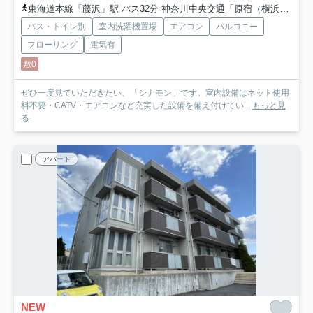
東海道本線「藤沢」駅 バス32分 神奈川中央交通「原宿（横浜市）」 停歩7分
バス・トイレ別
室内洗濯機置場
エアコン
バルコニー
フローリング
電気有
敷0
ぜひ一度見ていただきたい、「シナモン」です。室内設備はネット使用
料不要・CATV・エアコンなど充実した設備を備え付けてい...
もっと見
る
アパート
NEW