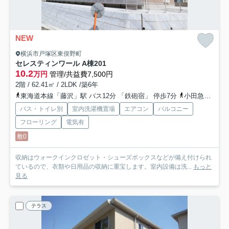
NEW
横浜市戸塚区東俣野町
セレスティンワール A棟
201
10.2
万円
管理/共益費7,500円
2階 / 62.41㎡ / 2LDK /築6年
東海道本線「藤沢」駅 バス12分 「鉄砲宿」 停歩7分
小田急江ノ島線「善行」駅 徒歩31分
バス・トイレ別
室内洗濯機置場
エアコン
バルコニー
フローリング
電気有
敷0
収納はウォークインクロゼット・シューズボックスなどが備え付けられ
ているので、衣類や日用品の収納に重宝します。室内設備は洗...
もっと
見る
テラス