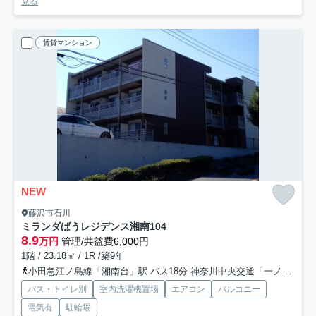
見る
賃貸マンション
NEW
藤沢市石川
ミランダばうレジデンス湘南
104
8.9
万円
管理/共益費6,000円
1階 / 23.18㎡ / 1R /築9年
小田急江ノ島線「湘南台」駅 バス18分 神奈川中央交通「一ノ坪（神奈川県）」 停歩1分
バス・トイレ別
室内洗濯機置場
エアコン
バルコニー
電気有
駐輪場