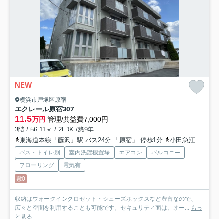
NEW
横浜市戸塚区原宿
エクレール原宿
307
11.5
万円
管理/共益費7,000円
3階 / 56.11㎡ / 2LDK /築9年
東海道本線「藤沢」駅 バス24分 「原宿」 停歩1分
小田急江ノ島線「六会日大前」駅 バス6分 神奈川中央交通「福泉寺〔戸塚区〕」 停歩16分
バス・トイレ別
室内洗濯機置場
エアコン
バルコニー
フローリング
電気有
敷0
収納はウォークインクロゼット・シューズボックスなど豊富なので、
広々と空間を利用することも可能です。セキュリティ面は、オー...
もっ
と見る