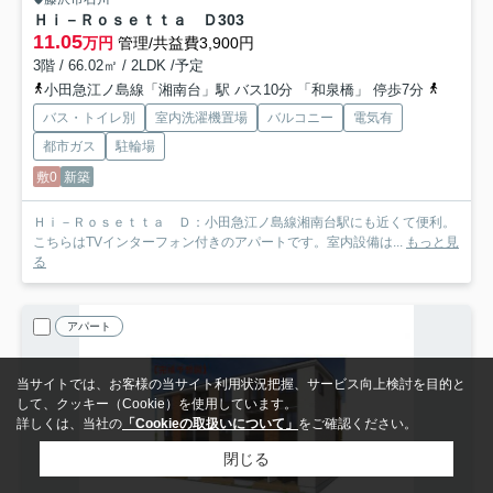
Ｈｉ－Ｒｏｓｅｔｔａ Ｄ
303
11.05
万円
管理/共益費3,900円
3階 / 66.02㎡ / 2LDK /予定
小田急江ノ島線「湘南台」駅 バス10分 「和泉橋」 停歩7分
小田急江
バス・トイレ別
室内洗濯機置場
バルコニー
電気有
都市ガス
駐輪場
敷0
新築
Ｈｉ－Ｒｏｓｅｔｔａ Ｄ：小田急江ノ島線湘南台駅にも近くて便利。
こちらはTVインターフォン付きのアパートです。室内設備は...
もっと見
る
アパート
当サイトでは、お客様の当サイト利用状況把握、サービス向上検討を目的と
して、クッキー（Cookie）を使用しています。
詳しくは、当社の
「Cookieの取扱いについて」
をご確認ください。
閉じる