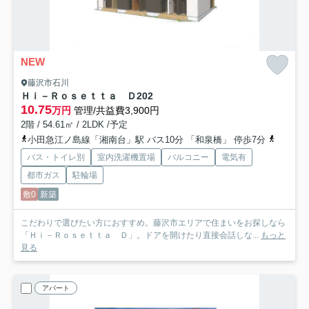
NEW
藤沢市石川
Ｈｉ－Ｒｏｓｅｔｔａ Ｄ
202
10.75
万円
管理/共益費3,900円
2階 / 54.61㎡ / 2LDK /予定
小田急江ノ島線「湘南台」駅 バス10分 「和泉橋」 停歩7分
小田急江
バス・トイレ別
室内洗濯機置場
バルコニー
電気有
都市ガス
駐輪場
敷0
新築
こだわりで選びたい方におすすめ。藤沢市エリアで住まいをお探しなら
「Ｈｉ－Ｒｏｓｅｔｔａ Ｄ」。ドアを開けたり直接会話しな...
もっと
見る
アパート