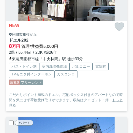
NEW
座間市相模が丘
ドエル
202
8
万円
管理/共益費5,000円
2階 / 55.44㎡ / 2DK /築26年
東急田園都市線「中央林間」駅 徒歩33分
バス・トイレ別
室内洗濯機置場
バルコニー
電気有
TVモニタ付インターホン
ガスコンロ
敷礼0
フリーレント
こだわりポイント満載のドエル。宅配ボックス付きのアパートなので時
間を気にせず荷物受け取りができます。収納はクロゼット・押...
もっと
見る
アパート