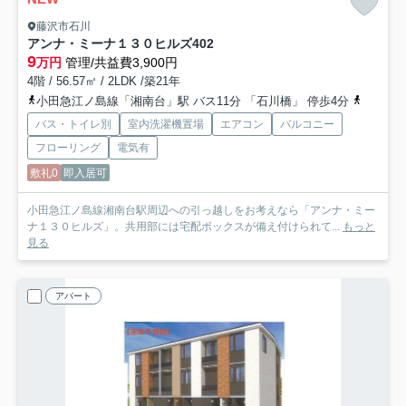
藤沢市石川
アンナ・ミーナ１３０ヒルズ
402
9
万円
管理/共益費3,900円
4階 / 56.57㎡ / 2LDK /築21年
小田急江ノ島線「湘南台」駅 バス11分 「石川橋」 停歩4分
小田急江
バス・トイレ別
室内洗濯機置場
エアコン
バルコニー
フローリング
電気有
敷礼0
即入居可
小田急江ノ島線湘南台駅周辺への引っ越しをお考えなら「アンナ・ミー
ナ１３０ヒルズ」。共用部には宅配ボックスが備え付けられて...
もっと
見る
アパート