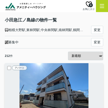
0
お気に入り
小田急江ノ島線の物件一覧
相模大野駅,東林間駅,中央林間駅,南林間駅,鶴間駅,大和駅,桜ヶ丘駅,高座渋谷駅,長後駅,湘南台駅,六会日大前駅,善行駅,藤沢本町駅,藤沢駅,本鵠沼駅,鵠沼海岸駅,片瀬江ノ島駅
変更
募集中
変更
212
件
アパート