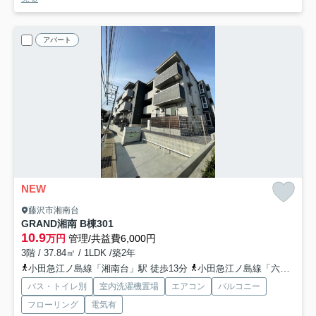
アパート
NEW
藤沢市湘南台
GRAND湘南 B棟
301
10.9
万円
管理/共益費6,000円
3階 / 37.84㎡ / 1LDK /築2年
小田急江ノ島線「湘南台」駅 徒歩13分
小田急江ノ島線「六会日大前」駅 徒歩19分
バス・トイレ別
室内洗濯機置場
エアコン
バルコニー
フローリング
電気有