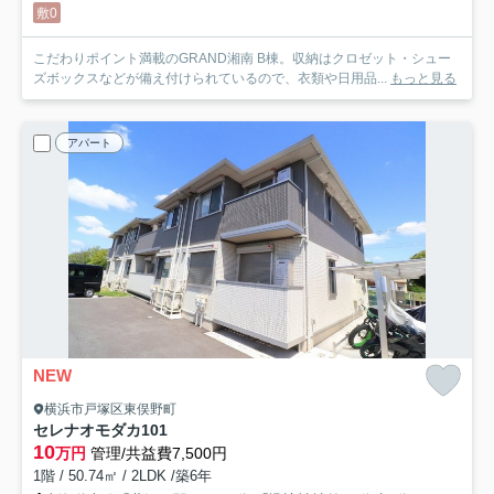
敷0
こだわりポイント満載のGRAND湘南 B棟。収納はクロゼット・シュー
ズボックスなどが備え付けられているので、衣類や日用品...
もっと見る
アパート
NEW
横浜市戸塚区東俣野町
セレナオモダカ
101
10
万円
管理/共益費7,500円
1階 / 50.74㎡ / 2LDK /築6年