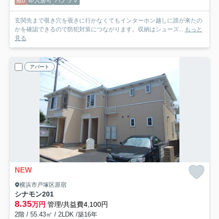
敷0
即入居可
パノラマ
玄関先まで覗き穴を覗きに行かなくてもインターホン越しに誰が来たの
かを確認できるので防犯対策につながります。収納はシューズ...
もっと
見る
アパート
NEW
横浜市戸塚区原宿
シナモン
201
8.35
万円
管理/共益費4,100円
2階 / 55.43㎡ / 2LDK /築16年