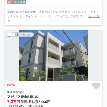
敷0
即入居可
室内設備は浴室乾燥機・洗面所独立など大変充実しております。セキュ
リティ面は、TVインターホン・オートロックなど充実してい...
もっと見
る
賃貸マンション
NEW
鎌倉市笛田
アゼリア鎌倉B棟
102
7.2
万円
管理/共益費7,000円
1階 / 27.67㎡ / 1K /築16年