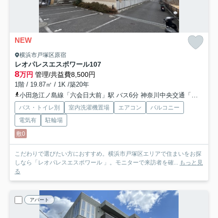
NEW
横浜市戸塚区原宿
レオパレスエスポワール
107
8
万円
管理/共益費8,500円
1階 / 19.87㎡ / 1K /築20年
小田急江ノ島線「六会日大前」駅 バス6分 神奈川中央交通「福泉寺〔戸塚区〕」 停歩14分
バス・トイレ別
室内洗濯機置場
エアコン
バルコニー
電気有
駐輪場
敷0
こだわりで選びたい方におすすめ。横浜市戸塚区エリアで住まいをお探
しなら「レオパレスエスポワール 」。モニターで来訪者を確...
もっと見
る
アパート