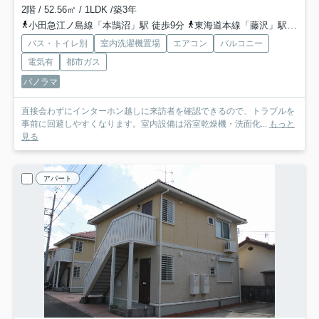
2階 / 52.56㎡ / 1LDK /築3年
小田急江ノ島線「本鵠沼」駅 徒歩9分
東海道本線「藤沢」駅 徒歩15分
バス・トイレ別
室内洗濯機置場
エアコン
バルコニー
電気有
都市ガス
パノラマ
直接会わずにインターホン越しに来訪者を確認できるので、トラブルを
事前に回避しやすくなります。室内設備は浴室乾燥機・洗面化...
もっと
見る
アパート