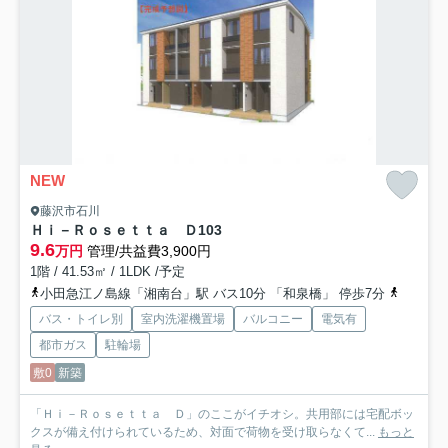
NEW
藤沢市石川
Ｈｉ－Ｒｏｓｅｔｔａ Ｄ
103
9.6
万円
管理/共益費3,900円
1階 / 41.53㎡ / 1LDK /予定
小田急江ノ島線「湘南台」駅 バス10分 「和泉橋」 停歩7分
小田急江
バス・トイレ別
室内洗濯機置場
バルコニー
電気有
都市ガス
駐輪場
敷0
新築
「Ｈｉ－Ｒｏｓｅｔｔａ Ｄ」のここがイチオシ。共用部には宅配ボッ
クスが備え付けられているため、対面で荷物を受け取らなくて...
もっと