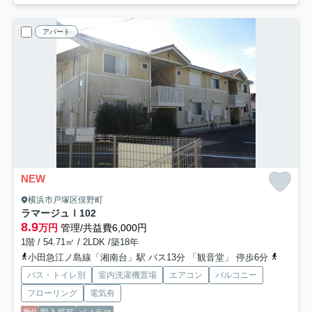
アパート
NEW
横浜市戸塚区俣野町
ラマージュⅠ
102
8.9
万円
管理/共益費6,000円
1階 / 54.71㎡ / 2LDK /築18年
小田急江ノ島線「湘南台」駅 バス13分 「観音堂」 停歩6分
小田急江
バス・トイレ別
室内洗濯機置場
エアコン
バルコニー
フローリング
電気有