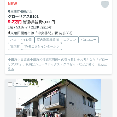
NEW
座間市相模が丘
グローリアスB
101
9.2
万円
管理/共益費5,000円
1階 / 53.87㎡ / 2LDK /築16年
東急田園都市線「中央林間」駅 徒歩35分
バス・トイレ別
室内洗濯機置場
エアコン
バルコニー
電気有
TVモニタ付インターホン
小田急小田原線小田急相模原駅周辺への引っ越しをお考えなら「グロー
リアスB」。収納はシューズボックス・クロゼットなどが備え...
もっと
見る
アパート