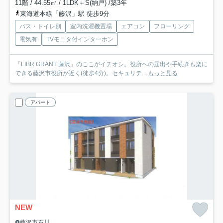
11階 / 44.55㎡ / 1LDK＋S(納戸) /築3年
東海道本線「藤沢」駅 徒歩9分
バス・トイレ別
室内洗濯機置場
エアコン
フローリング
電気有
TVモニタ付インターホン
「LIBR GRANT 藤沢」のここがイチオシ。役所への届出や手続きも楽に
できる藤沢市役所が近く(徒歩4分)。セキュリテ...
もっと見る
アパート
NEW
藤沢市石川