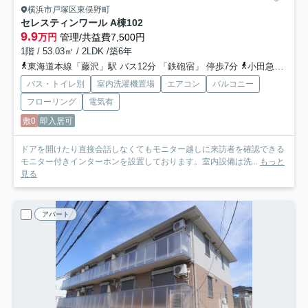
横浜市戸塚区東俣野町
セレスティンワール A棟
102
9.9
万円
管理/共益費7,500円
1階 / 53.03㎡ / 2LDK /築6年
東海道本線「藤沢」駅 バス12分 「鉄砲宿」 停歩7分
小田急江ノ島線「藤沢本町」駅 バス9分 神奈川中央交通「鉄砲宿」 停歩8分
バス・トイレ別
室内洗濯機置場
エアコン
バルコニー
フローリング
電気有
敷0
即入居可
ドアを開けたり直接会話しなくてもモニター越しに来訪者を確認できる
モニター付きインターホンを設置しております。室内設備は洗...
もっと
見る
アパート