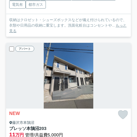
電気有
都市ガス
収納はクロゼット・シューズボックスなどが備え付けられているので、
衣類や日用品の収納に重宝します。洗面化粧台はコンセントや...
もっと
見る
アパート
NEW
藤沢市本鵠沼
プレッソ本鵠沼
203
11
万円
管理/共益費5,000円