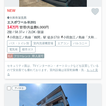
NEW
大和市深見西
エスポワールⅢ
201
14
万円
管理/共益費6,000円
2階 / 58.37㎡ / 2LDK /新築
小田急江ノ島線「鶴間」駅 徒歩17分
小田急江ノ島線「大和」駅 バス11分 神奈川中央交通「市役所市立病院前」 停歩8分
バス・トイレ別
室内洗濯機置場
エアコン
バルコニー
電気有
都市ガス
礼0
フリーレント
即入居可
セキュリティ面は、TVインターホン・オートロックなどを設置している
ので安全面でも優れております。室内設備は浴室乾燥機・洗...
もっと見
る
アパート