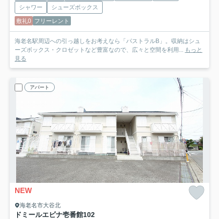
シャワー
シューズボックス
敷礼0
フリーレント
海老名駅周辺への引っ越しをお考えなら「パストラルB」。収納はシュ
ーズボックス・クロゼットなど豊富なので、広々と空間を利用...
もっと
見る
アパート
NEW
海老名市大谷北
ドミールエビナ壱番館
102