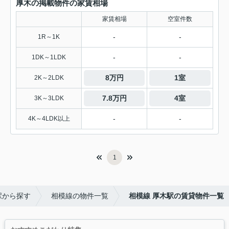
厚木の掲載物件の家賃相場
家賃相場
空室件数
-
-
1R～1K
-
-
1DK～1LDK
8万円
1室
2K～2LDK
7.8万円
4室
3K～3LDK
-
-
4K～4LDK以上
1
駅から探す
相模線の物件一覧
相模線 厚木駅の賃貸物件一覧