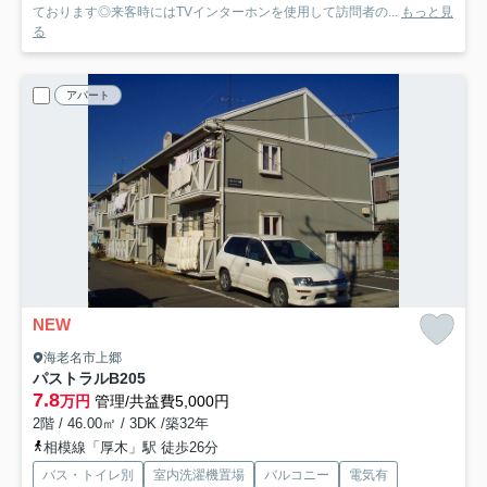
ております◎来客時にはTVインターホンを使用して訪問者の...
もっと見
る
アパート
NEW
海老名市上郷
パストラルB
205
7.8
万円
管理/共益費5,000円
2階 / 46.00㎡ / 3DK /築32年
相模線「厚木」駅 徒歩26分
バス・トイレ別
室内洗濯機置場
バルコニー
電気有