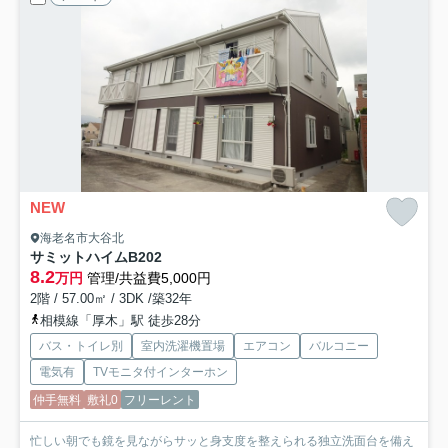
NEW
海老名市大谷北
サミットハイムB
202
8.2
万円
管理/共益費5,000円
2階 / 57.00㎡ / 3DK /築32年
相模線「厚木」駅 徒歩28分
バス・トイレ別
室内洗濯機置場
エアコン
バルコニー
電気有
TVモニタ付インターホン
仲手無料
敷礼0
フリーレント
忙しい朝でも鏡を見ながらサッと身支度を整えられる独立洗面台を備え