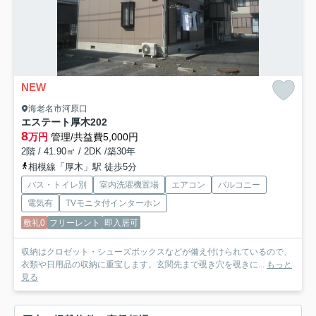
NEW
海老名市河原口
エステート厚木
202
8
万円
管理/共益費5,000円
2階 / 41.90㎡ / 2DK /築30年
相模線「厚木」駅 徒歩5分
バス・トイレ別
室内洗濯機置場
エアコン
バルコニー
電気有
TVモニタ付インターホン
敷礼0
フリーレント
即入居可
収納はクロゼット・シューズボックスなどが備え付けられているので、
衣類や日用品の収納に重宝します。玄関先まで覗き穴を覗きに...
もっと
見る