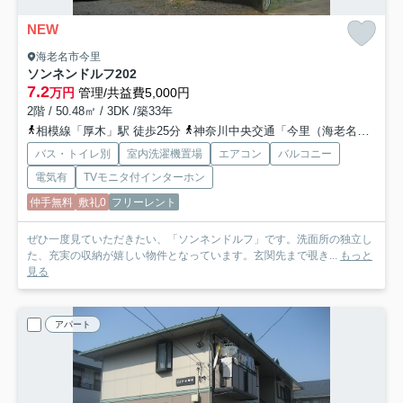
NEW
海老名市今里
ソンネンドルフ
202
7.2
万円
管理/共益費5,000円
2階 / 50.48㎡ / 3DK /築33年
相模線「厚木」駅 徒歩25分
神奈川中央交通「今里（海老名市）」バス停下車 徒歩2分
バス・トイレ別
室内洗濯機置場
エアコン
バルコニー
電気有
TVモニタ付インターホン
仲手無料
敷礼0
フリーレント
ぜひ一度見ていただきたい、「ソンネンドルフ」です。洗面所の独立し
た、充実の収納が嬉しい物件となっています。玄関先まで覗き...
もっと
見る
アパート