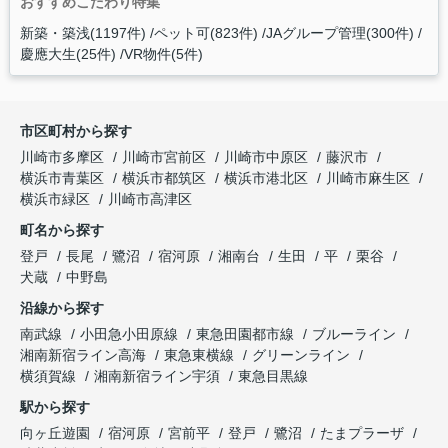
おすすめこだわり特集
新築・築浅(1197件)
ペット可(823件)
JAグループ管理(300件)
慶應大生(25件)
VR物件(5件)
市区町村から探す
川崎市多摩区
川崎市宮前区
川崎市中原区
藤沢市
横浜市青葉区
横浜市都筑区
横浜市港北区
川崎市麻生区
横浜市緑区
川崎市高津区
町名から探す
登戸
長尾
鷺沼
宿河原
湘南台
生田
平
栗谷
犬蔵
中野島
沿線から探す
南武線
小田急小田原線
東急田園都市線
ブルーライン
湘南新宿ライン高海
東急東横線
グリーンライン
横須賀線
湘南新宿ライン宇須
東急目黒線
駅から探す
向ヶ丘遊園
宿河原
宮前平
登戸
鷺沼
たまプラーザ