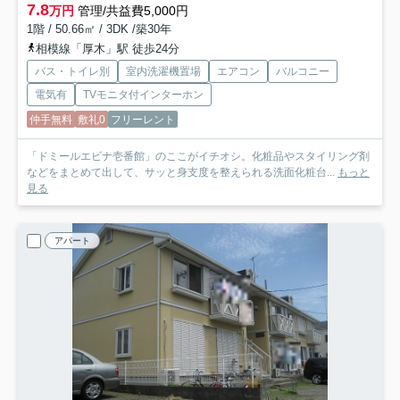
7.8
万円
管理/共益費5,000円
1階 / 50.66㎡ / 3DK /築30年
相模線「厚木」駅 徒歩24分
バス・トイレ別
室内洗濯機置場
エアコン
バルコニー
電気有
TVモニタ付インターホン
仲手無料
敷礼0
フリーレント
「ドミールエビナ壱番館」のここがイチオシ。化粧品やスタイリング剤
などをまとめて出して、サッと身支度を整えられる洗面化粧台...
もっと
見る
アパート