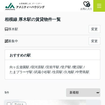
0
お気に入り
相模線 厚木駅の賃貸物件一覧
厚木駅
変更
募集中
変更
おすすめの駅
向ヶ丘遊園駅
/
宿河原駅
/
宮前平駅
/
登戸駅
/
鷺沼駅
/
たまプラーザ駅
/
武蔵小杉駅
/
生田駅
/
久地駅
/
中野島駅
5
件
アパート