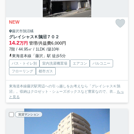
NEW
藤沢市鵠沼橘
グレイシャスＫ鵠沼
７０２
14.2
万円
管理/共益費6,000円
7階 / 44.95㎡ / 1LDK /築10年
東海道本線「藤沢」駅 徒歩5分
バス・トイレ別
室内洗濯機置場
エアコン
バルコニー
フローリング
都市ガス
東海道本線藤沢駅周辺への引っ越しをお考えなら「グレイシャスＫ鵠
沼」。収納はクロゼット・シューズボックスなど豊富なので、衣...
もっ
と見る
賃貸マンション