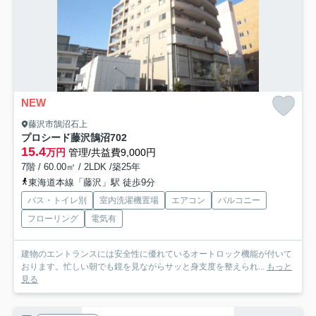
NEW
藤沢市鵠沼石上
プロシード藤沢鵠沼
702
15.4
万円
管理/共益費9,000円
7階 / 60.00㎡ / 2LDK /築25年
東海道本線「藤沢」駅 徒歩9分
バス・トイレ別
室内洗濯機置場
エアコン
バルコニー
フローリング
電気有
建物のエントランスには安全性に優れているオートロック機能が付いて
おります。忙しい朝でも鏡を見ながらサッと身支度を整えられ...
もっと
見る