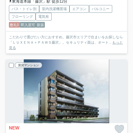
東海道本線「藤沢」駅 徒歩12分
バス・トイレ別
室内洗濯機置場
エアコン
バルコニー
フローリング
電気有
敷礼0
即入居可
新築
こだわりで選びたい方におすすめ。藤沢市エリアで住まいをお探しなら
「ＬＵＸＥＮＡ＋ＰＡＷＳ藤沢」。セキュリティ面は、オート...
もっと
見る
賃貸マンション
NEW