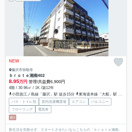
NEW
藤沢市弥勒寺
ｂｒｏｔｅ湘南
402
8.95
万円
管理/共益費6,900円
4階 / 30.96㎡ / 1K /築12年
小田急江ノ島線「藤沢」駅 徒歩15分
東海道本線「大船」駅 バス21分 「弥勒寺」 停歩5分
バス・トイレ別
室内洗濯機置場
エアコン
バルコニー
フローリング
電気有
敷0
新生活を失敗せず、スタートさせたいならこちらの「ｂｒｏｔｅ湘南」