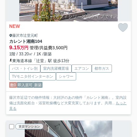
NEW
藤沢市辻堂元町
カレント湘南
104
9.15
万円
管理/共益費3,500円
1階 / 33.20㎡ / 1K /新築
東海道本線「辻堂」駅 徒歩13分
バス・トイレ別
室内洗濯機置場
エアコン
都市ガス
TVモニタ付インターホン
シャワー
敷0
即入居可
新築
藤沢市近辺での物件情報：大好評のあの物件「カレント湘南」。室内設
備は洗面化粧台・浴室乾燥機など大変充実しております。共用...
もっと
見る
賃貸マンション