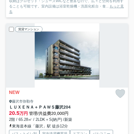
収納はクロゼット・シューズWICなど豊富なので、広々と空間を利用す
ることも可能です。室内設備は浴室乾燥機・洗面化粧台・食...
もっと見
る
賃貸マンション
NEW
藤沢市弥勒寺
ＬＵＸＥＮＡ＋ＰＡＷＳ藤沢
204
20.5
万円
管理/共益費20,000円
2階 / 65.28㎡ / 2LDK＋S(納戸) /新築
東海道本線「藤沢」駅 徒歩12分
バス・トイレ別
室内洗濯機置場
エアコン
バルコニー