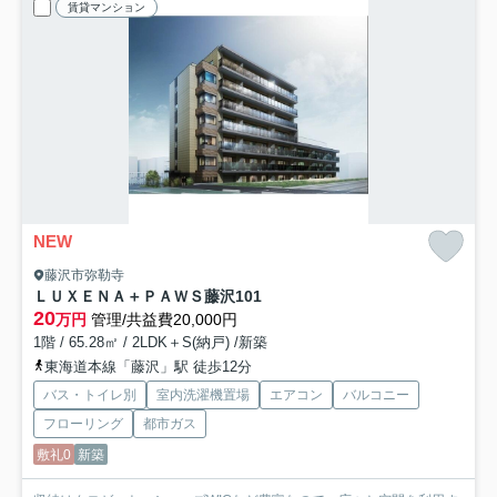
賃貸マンション
NEW
藤沢市弥勒寺
ＬＵＸＥＮＡ＋ＰＡＷＳ藤沢
101
20
万円
管理/共益費20,000円
1階 / 65.28㎡ / 2LDK＋S(納戸) /新築
東海道本線「藤沢」駅 徒歩12分
バス・トイレ別
室内洗濯機置場
エアコン
バルコニー
フローリング
都市ガス
敷礼0
新築