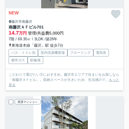
NEW
藤沢市南藤沢
南藤沢ＡＦビル
701
14.7
万円
管理/共益費5,000円
7階 / 69.30㎡ / 3LDK /築28年
東海道本線「藤沢」駅 徒歩7分
バス・トイレ別
室内洗濯機置場
フローリング
電気有
都市ガス
駐輪場
こだわりで選びたい方におすすめ。藤沢市エリアで住まいをお探しなら
「南藤沢ＡＦビル」。収納スペースが大きいため、生活感ので...
もっと
見る
賃貸マンション