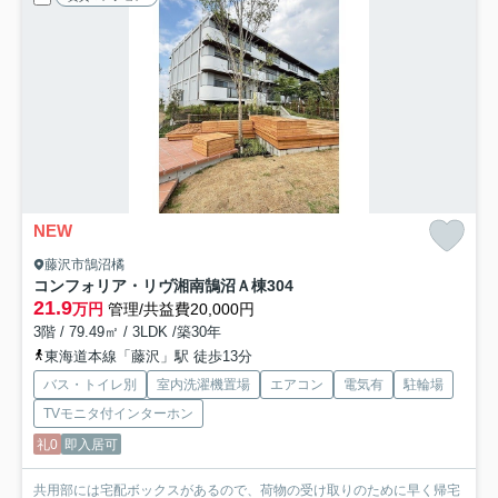
NEW
藤沢市鵠沼橘
コンフォリア・リヴ湘南鵠沼Ａ棟
304
21.9
万円
管理/共益費20,000円
3階 / 79.49㎡ / 3LDK /築30年
東海道本線「藤沢」駅 徒歩13分
バス・トイレ別
室内洗濯機置場
エアコン
電気有
駐輪場
TVモニタ付インターホン
礼0
即入居可
共用部には宅配ボックスがあるので、荷物の受け取りのために早く帰宅