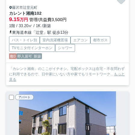
藤沢市辻堂元町
カレント湘南
102
9.15
万円
管理/共益費3,500円
1階 / 33.20㎡ / 1K /新築
東海道本線「辻堂」駅 徒歩13分
バス・トイレ別
室内洗濯機置場
エアコン
都市ガス
TVモニタ付インターホン
シャワー
敷0
即入居可
新築
「カレント湘南」のここがイチオシ。宅配ボックスは在宅・不在問わず
に利用できるので、日中家にいない方や家でもリモートワーク...
もっと
見る
アパート