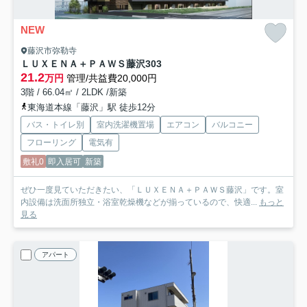
NEW
藤沢市弥勒寺
ＬＵＸＥＮＡ＋ＰＡＷＳ藤沢
303
21.2
万円
管理/共益費20,000円
3階 / 66.04㎡ / 2LDK /新築
東海道本線「藤沢」駅 徒歩12分
バス・トイレ別
室内洗濯機置場
エアコン
バルコニー
フローリング
電気有
敷礼0
即入居可
新築
ぜひ一度見ていただきたい、「ＬＵＸＥＮＡ＋ＰＡＷＳ藤沢」です。室
内設備は洗面所独立・浴室乾燥機などが揃っているので、快適...
もっと
見る
アパート