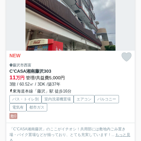
NEW
藤沢市西富
C’CASA湘南藤沢
303
11
万円
管理/共益費5,000円
3階 / 60.52㎡ / 3DK /築37年
東海道本線「藤沢」駅 徒歩16分
バス・トイレ別
室内洗濯機置場
エアコン
バルコニー
電気有
都市ガス
敷0
「C’CASA湘南藤沢」のここがイチオシ！共用部には敷地内ごみ置き
場・バイク置場などが揃っており、とても充実しています！...
もっと見
る