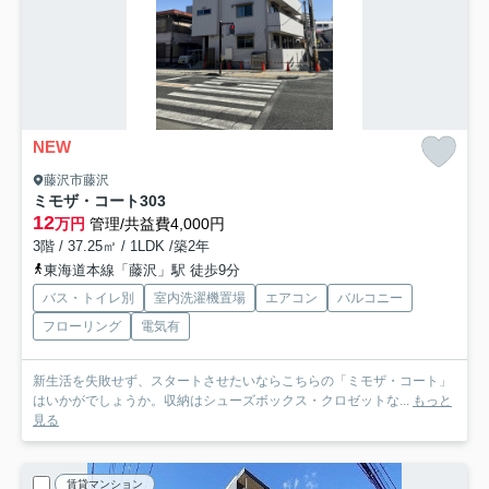
NEW
藤沢市藤沢
ミモザ・コート
303
12
万円
管理/共益費4,000円
3階 / 37.25㎡ / 1LDK /築2年
東海道本線「藤沢」駅 徒歩9分
バス・トイレ別
室内洗濯機置場
エアコン
バルコニー
フローリング
電気有
新生活を失敗せず、スタートさせたいならこちらの「ミモザ・コート」
はいかがでしょうか。収納はシューズボックス・クロゼットな...
もっと
見る
賃貸マンション