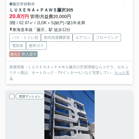
藤沢市弥勒寺
ＬＵＸＥＮＡ＋ＰＡＷＳ藤沢
305
20.8
万円
管理/共益費20,000円
3階 / 62.97㎡ / 2LDK＋S(納戸) /築1年未満
東海道本線「藤沢」駅 徒歩12分
バス・トイレ別
室内洗濯機置場
エアコン
フローリング
電気有
都市ガス
敷礼0
即入居可
新着情報：ＬＵＸＥＮＡ＋ＰＡＷＳ藤沢の空室情報ならコチラ。セキュ
リティ面は、オートロック・TVインターホンなど充実してい...
もっと見
る
賃貸マンション