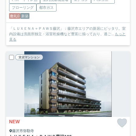
フローリング
都市ガス
敷礼0
新築
「ＬＵＸＥＮＡ＋ＰＡＷＳ藤沢」：藤沢市エリアの新居にピッタリ。室
内設備は洗面所独立・浴室乾燥機など豊富に揃っており、過ご...
もっと
見る
賃貸マンション
NEW
藤沢市弥勒寺