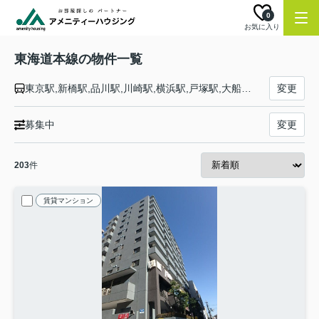
0
お気に入り
東海道本線の物件一覧
東京駅,新橋駅,品川駅,川崎駅,横浜駅,戸塚駅,大船駅,藤沢駅,辻堂駅,茅ケ崎駅,平塚駅,大磯駅,二宮駅,国府津駅,鴨宮駅,小田原駅,早川駅,根府川駅,真鶴駅,湯河原駅,熱海駅,函南駅,三島駅,沼津駅,片浜駅,原駅,東田子の浦駅,吉原駅,富士駅,富士川駅,新蒲原駅,蒲原駅,由比駅,興津駅,清水駅,草薙駅,東静岡駅,静岡駅,安倍川駅,用宗駅,焼津駅,西焼津駅,藤枝駅,六合駅,島田駅,金谷駅,菊川駅,掛川駅,愛野駅,袋井駅,御厨駅,磐田駅,豊田町駅,天竜川駅,浜松駅,高塚駅,舞阪駅,弁天島駅,新居町駅,鷲津駅,新所原駅,二川駅,豊橋駅,西小坂井駅,愛知御津駅,三河大塚駅,三河三谷駅,蒲郡駅,三河塩津駅,三ケ根駅,幸田駅,相見駅,岡崎駅,西岡崎駅,安城駅,三河安城駅,東刈谷駅,野田新町駅,刈谷駅,逢妻駅,大府駅,共和駅,南大高駅,大高駅,笠寺駅,熱田駅,金山駅,尾頭橋駅,名古屋駅,枇杷島駅,清洲駅,稲沢駅,尾張一宮駅,木曽川駅,岐阜駅,西岐阜駅,穂積駅,大垣駅,荒尾駅,美濃赤坂駅,垂井駅,関ケ原駅,柏原駅,近江長岡駅,醒ケ井駅,米原駅,彦根駅,南彦根駅,河瀬駅,稲枝駅,能登川駅,安土駅,近江八幡駅,篠原駅,野洲駅,守山駅,栗東駅,草津駅,南草津駅,瀬田駅,石山駅,膳所駅,大津駅,山科駅,京都駅,西大路駅,桂川駅,向日町駅,長岡京駅,山崎駅,島本駅,高槻駅,摂津富田駅,ＪＲ総持寺駅,茨木駅,千里丘駅,岸辺駅,吹田駅,東淀川駅,新大阪駅,大阪駅,塚本駅,尼崎駅,立花駅,甲子園口駅,西宮駅,さくら夙川駅,芦屋駅,甲南山手駅,摂津本山駅,住吉駅,六甲道駅,摩耶駅,灘駅,三ノ宮駅,元町駅,神戸駅
変更
募集中
変更
203
件
賃貸マンション