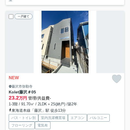
一戸建て
NEW
藤沢市弥勒寺
Kolet藤沢
＃05
23.2
万円
管理/共益費-
1-3階 / 91.70㎡ / 2LDK＋2S(納戸) /築2年
東海道本線「藤沢」駅 徒歩13分
バス・トイレ別
室内洗濯機置場
エアコン
バルコニー
フローリング
電気有