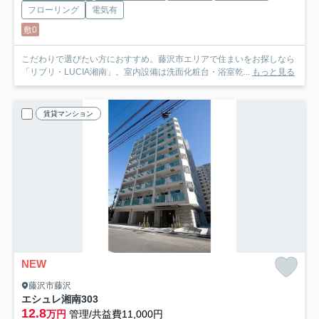
フローリング
電気有
敷0
こだわりで選びたい方におすすめ。藤沢市エリアで住まいをお探しなら
「リブリ・LUCIA湘南」。室内設備は洗面化粧台・浴室乾...
もっと見る
賃貸マンション
NEW
藤沢市藤沢
エシュレ湘南
303
12.8
万円
管理/共益費11,000円