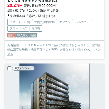
ＬＵＸＥＮＡ＋ＰＡＷＳ藤沢
102
20.2
万円
管理/共益費20,000円
1階 / 62.97㎡ / 2LDK＋S(納戸) /新築
東海道本線「藤沢」駅 徒歩12分
バス・トイレ別
室内洗濯機置場
エアコン
バルコニー
フローリング
電気有
敷礼0
即入居可
新築
新着情報：ＬＵＸＥＮＡ＋ＰＡＷＳ藤沢の空室情報ならコチラ。室内設
備は浴室乾燥機・洗面所独立など充実した設備を備え付けてい...
もっと
見る
賃貸マンション