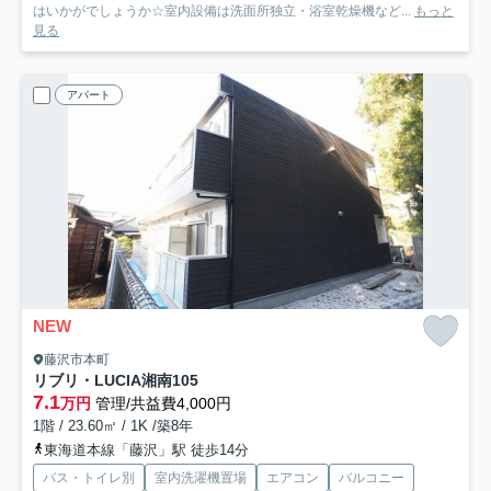
はいかがでしょうか☆室内設備は洗面所独立・浴室乾燥機など...
もっと
見る
アパート
NEW
藤沢市本町
リブリ・LUCIA湘南
105
7.1
万円
管理/共益費4,000円
1階 / 23.60㎡ / 1K /築8年
東海道本線「藤沢」駅 徒歩14分
バス・トイレ別
室内洗濯機置場
エアコン
バルコニー