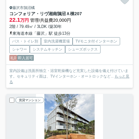
藤沢市鵠沼橘
コンフォリア・リヴ湘南鵠沼Ａ棟
207
22.1
万円
管理/共益費20,000円
2階 / 79.49㎡ / 3LDK /築30年
東海道本線「藤沢」駅 徒歩13分
バス・トイレ別
室内洗濯機置場
TVモニタ付インターホン
シャワー
システムキッチン
シューズボックス
礼0
即入居可
室内設備は洗面所独立・浴室乾燥機など充実した設備を備え付けていま
す。セキュリティ面は、TVインターホン・オートロックなど...
もっと見
る
賃貸マンション