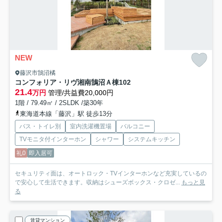
NEW
藤沢市鵠沼橘
コンフォリア・リヴ湘南鵠沼Ａ棟
102
21.4
万円
管理/共益費20,000円
1階 / 79.49㎡ / 2SLDK /築30年
東海道本線「藤沢」駅 徒歩13分
バス・トイレ別
室内洗濯機置場
バルコニー
TVモニタ付インターホン
シャワー
システムキッチン
礼0
即入居可
セキュリティ面は、オートロック・TVインターホンなど充実しているの
で安心して生活できます。収納はシューズボックス・クロゼ...
もっと見
る
賃貸マンション