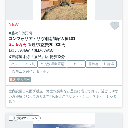
NEW
藤沢市鵠沼橘
コンフォリア・リヴ湘南鵠沼Ａ棟
101
21.5
万円
管理/共益費20,000円
1階 / 79.49㎡ / 3LDK /築30年
東海道本線「藤沢」駅 徒歩13分
バス・トイレ別
室内洗濯機置場
エアコン
電気有
駐輪場
TVモニタ付インターホン
礼0
即入居可
室内設備は洗面所独立・浴室乾燥機など豊富に揃っており、過ごしやす
いお部屋になっております♪収納はクロゼット・シューズボッ...
もっと
見る
賃貸マンション