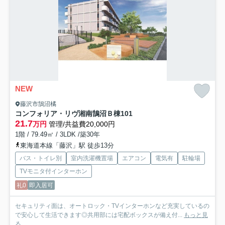
NEW
藤沢市鵠沼橘
コンフォリア・リヴ湘南鵠沼Ｂ棟
101
21.7
万円
管理/共益費20,000円
1階 / 79.49㎡ / 3LDK /築30年
東海道本線「藤沢」駅 徒歩13分
バス・トイレ別
室内洗濯機置場
エアコン
電気有
駐輪場
TVモニタ付インターホン
礼0
即入居可
セキュリティ面は、オートロック・TVインターホンなど充実しているの
で安心して生活できます◎共用部には宅配ボックスが備え付...
もっと見
る