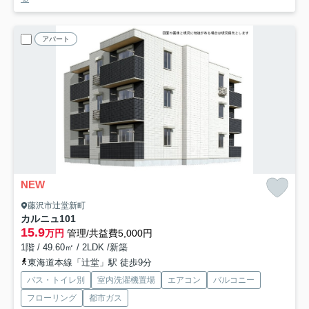
アパート
NEW
藤沢市辻堂新町
カルニュ
101
15.9
万円
管理/共益費5,000円
1階 / 49.60㎡ / 2LDK /新築
東海道本線「辻堂」駅 徒歩9分
バス・トイレ別
室内洗濯機置場
エアコン
バルコニー
フローリング
都市ガス