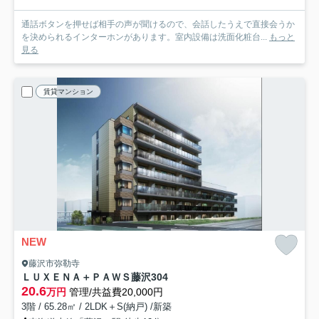
通話ボタンを押せば相手の声が聞けるので、会話したうえで直接会うか
を決められるインターホンがあります。室内設備は洗面化粧台...
もっと
見る
賃貸マンション
NEW
藤沢市弥勒寺
ＬＵＸＥＮＡ＋ＰＡＷＳ藤沢
304
20.6
万円
管理/共益費20,000円
3階 / 65.28㎡ / 2LDK＋S(納戸) /新築