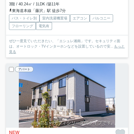
3階 / 40.24㎡ / 1LDK /築11年
東海道本線「藤沢」駅 徒歩7分
バス・トイレ別
室内洗濯機置場
エアコン
バルコニー
フローリング
電気有
ぜひ一度見ていただきたい、「エシュレ湘南」です。セキュリティ面
は、オートロック・TVインターホンなどを設置しているので安...
もっと
見る
アパート
NEW