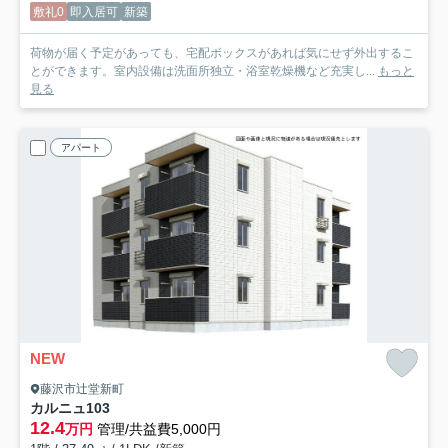
敷礼0
即入居可
新築
荷物が届く予定があっても、宅配ボックスがあれば気にせず外出するこ
とができます。室内設備は洗面所独立・浴室乾燥機など充実し...
もっと
見る
アパート
NEW
藤沢市辻堂新町
カルニュ
103
12.4
万円
管理/共益費5,000円