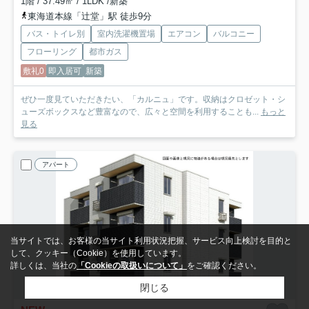
1階 / 37.49㎡ / 1LDK /新築
東海道本線「辻堂」駅 徒歩9分
バス・トイレ別
室内洗濯機置場
エアコン
バルコニー
フローリング
都市ガス
敷礼0
即入居可
新築
ぜひ一度見ていただきたい、「カルニュ」です。収納はクロゼット・シ
ューズボックスなど豊富なので、広々と空間を利用することも...
もっと
見る
アパート
当サイトでは、お客様の当サイト利用状況把握、サービス向上検討を目的と
して、クッキー（Cookie）を使用しています。
詳しくは、当社の
「Cookieの取扱いについて」
をご確認ください。
閉じる