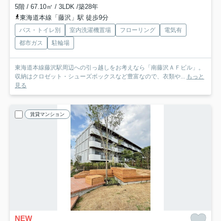
5階 / 67.10㎡ / 3LDK /築28年
東海道本線「藤沢」駅 徒歩9分
バス・トイレ別
室内洗濯機置場
フローリング
電気有
都市ガス
駐輪場
東海道本線藤沢駅周辺への引っ越しをお考えなら「南藤沢ＡＦビル」。
収納はクロゼット・シューズボックスなど豊富なので、衣類や...
もっと
見る
賃貸マンション
NEW