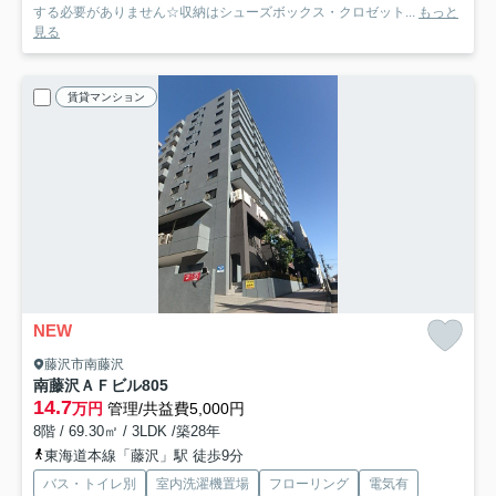
する必要がありません☆収納はシューズボックス・クロゼット...
もっと
見る
賃貸マンション
NEW
藤沢市南藤沢
南藤沢ＡＦビル
805
14.7
万円
管理/共益費5,000円
8階 / 69.30㎡ / 3LDK /築28年
東海道本線「藤沢」駅 徒歩9分
バス・トイレ別
室内洗濯機置場
フローリング
電気有