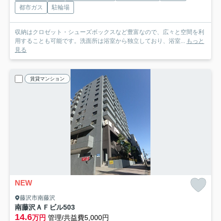
都市ガス
駐輪場
収納はクロゼット・シューズボックスなど豊富なので、広々と空間を利
用することも可能です。洗面所は浴室から独立しており、浴室...
もっと
見る
賃貸マンション
NEW
藤沢市南藤沢
南藤沢ＡＦビル
503
14.6
万円
管理/共益費5,000円