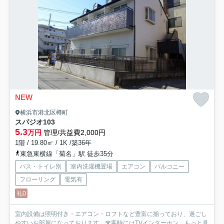
NEW
横浜市港北区樽町
スパジオ
103
5.3
万円
管理/共益費2,000円
1階 / 19.80㎡ / 1K /築36年
東急東横線「菊名」駅 徒歩35分
バス・トイレ別
室内洗濯機置場
エアコン
バルコニー
フローリング
電気有
礼0
室内設備は照明付き・エアコン・ロフトなど豊富に揃っており、過ごし
やすいお部屋になっております。来客時にはTVインターホン...
もっと見