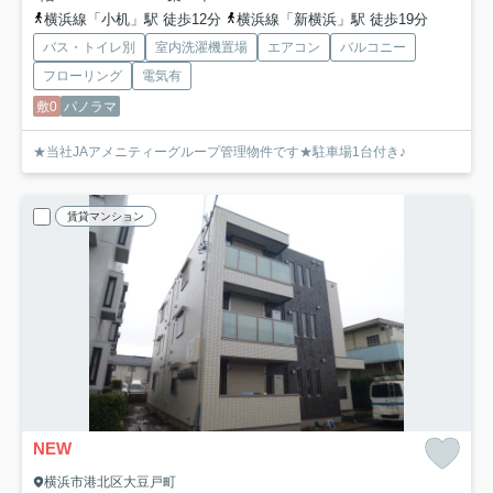
横浜線「小机」駅 徒歩12分
横浜線「新横浜」駅 徒歩19分
バス・トイレ別
室内洗濯機置場
エアコン
バルコニー
フローリング
電気有
敷0
パノラマ
★当社JAアメニティーグループ管理物件です★駐車場1台付き♪
賃貸マンション
NEW
横浜市港北区大豆戸町