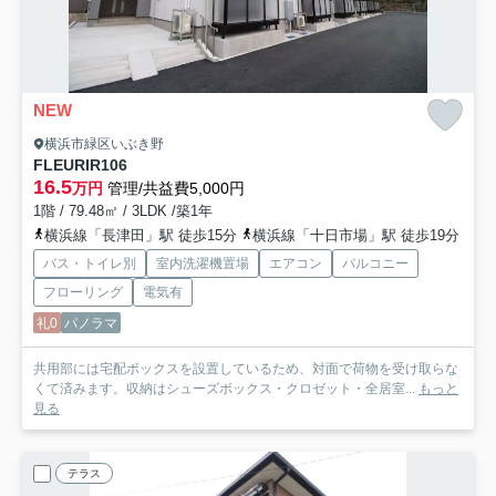
NEW
横浜市緑区いぶき野
FLEURIR
106
16.5
万円
管理/共益費5,000円
1階 / 79.48㎡ / 3LDK /築1年
横浜線「長津田」駅 徒歩15分
横浜線「十日市場」駅 徒歩19分
バス・トイレ別
室内洗濯機置場
エアコン
バルコニー
フローリング
電気有
礼0
パノラマ
共用部には宅配ボックスを設置しているため、対面で荷物を受け取らな
くて済みます。収納はシューズボックス・クロゼット・全居室...
もっと
見る
テラス