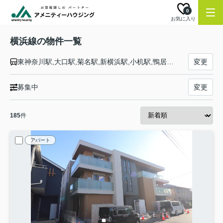
0
お気に入り
横浜線の物件一覧
東神奈川駅,大口駅,菊名駅,新横浜駅,小机駅,鴨居駅,中山駅,十日市場駅,長津田駅,成瀬駅,町田駅,古淵駅,淵野辺駅,矢部駅,相模原駅,橋本駅,相原駅,八王子みなみ野駅,片倉駅,八王子駅
変更
募集中
変更
185
件
アパート