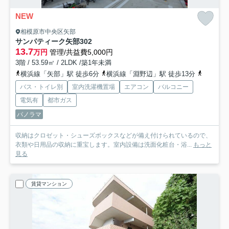
NEW
相模原市中央区矢部
サンパティーク矢部
302
13.7
万円
管理/共益費5,000円
3階 / 53.59㎡ / 2LDK /築1年未満
横浜線「矢部」駅 徒歩6分
横浜線「淵野辺」駅 徒歩13分
横浜線「
バス・トイレ別
室内洗濯機置場
エアコン
バルコニー
電気有
都市ガス
パノラマ
収納はクロゼット・シューズボックスなどが備え付けられているので、
衣類や日用品の収納に重宝します。室内設備は洗面化粧台・浴...
もっと
見る
賃貸マンション