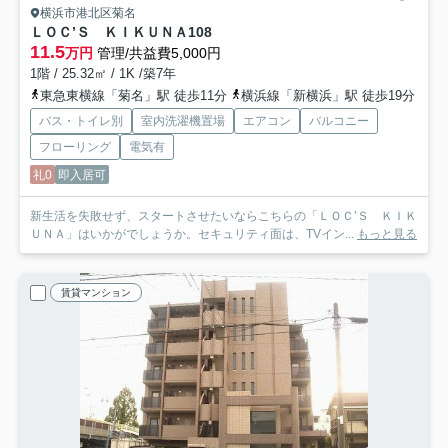
横浜市港北区菊名
ＬＯＣ’Ｓ ＫＩＫＵＮＡ
108
11.5
万円
管理/共益費5,000円
1階 / 25.32㎡ / 1K /築7年
東急東横線「菊名」駅 徒歩11分
横浜線「新横浜」駅 徒歩19分
バス・トイレ別
室内洗濯機置場
エアコン
バルコニー
フローリング
電気有
礼0
即入居可
新生活を失敗せず、スタートさせたいならこちらの「ＬＯＣ’Ｓ ＫＩＫ
ＵＮＡ」はいかがでしょうか。セキュリティ面は、TVイン...
もっと見る
賃貸マンション