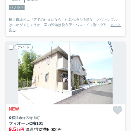
パノラマ
横浜市緑区エリアでの住まいなら、住み心地も快適な「ノヴァンブル」
はいかがでしょうか。室内設備は脱衣所・バストイレ別・グリ...
もっと
見る
アパート
NEW
横浜市緑区寺山町
フィオーレC棟
101
9.5
万円
管理/共益費5,000円