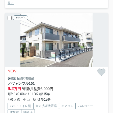
見る
アパート
NEW
横浜市緑区青砥町
ノヴァンブル
101
9.2
万円
管理/共益費5,000円
1階 / 40.00㎡ / 1LDK /築15年
横浜線「中山」駅 徒歩12分
バス・トイレ別
室内洗濯機置場
エアコン
バルコニー
電気有
駐輪場