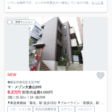
いている物件です。コンロや作業台が一体化しているので段...
もっと見
る
賃貸マンション
NEW
横浜市港北区大豆戸町
マ・メゾン大倉山
205
8.2
万円
管理/共益費4,000円
2階 / 25.50㎡ / 1K /築20年
東急東横線「菊名」駅 徒歩15分
ブルーライン「新横浜」駅 徒歩14分
バス・トイレ別
室内洗濯機置場
エアコン
バルコニー