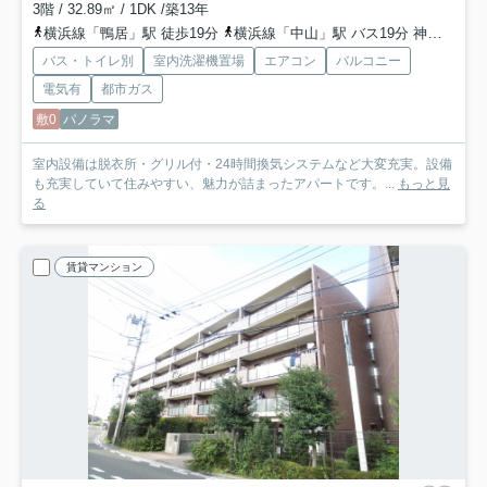
3階 / 32.89㎡ / 1DK /築13年
横浜線「鴨居」駅 徒歩19分
横浜線「中山」駅 バス19分 神奈川中央交通「幼稚園前〔緑区〕」 停歩4分
バス・トイレ別
室内洗濯機置場
エアコン
バルコニー
電気有
都市ガス
敷0
パノラマ
室内設備は脱衣所・グリル付・24時間換気システムなど大変充実。設備
も充実していて住みやすい、魅力が詰まったアパートです。...
もっと見
る
賃貸マンション