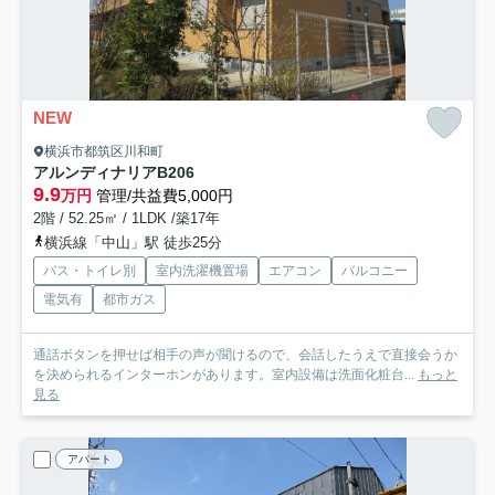
NEW
横浜市都筑区川和町
アルンディナリアB
206
9.9
万円
管理/共益費5,000円
2階 / 52.25㎡ / 1LDK /築17年
横浜線「中山」駅 徒歩25分
バス・トイレ別
室内洗濯機置場
エアコン
バルコニー
電気有
都市ガス
通話ボタンを押せば相手の声が聞けるので、会話したうえで直接会うか
を決められるインターホンがあります。室内設備は洗面化粧台...
もっと
見る
アパート