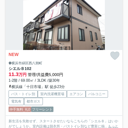
NEW
横浜市緑区西八朔町
シエルＢ
102
11.3
万円
管理/共益費5,000円
1-2階 / 69.00㎡ / 3LDK /築30年
横浜線「十日市場」駅 徒歩23分
バス・トイレ別
室内洗濯機置場
エアコン
バルコニー
電気有
都市ガス
仲手無料
礼0
フリーレント
新生活を失敗せず、スタートさせたいならこちらの「シエルＢ」はいか
がでしょうか。室内設備は脱衣所・バストイレ別など豊富に揃...
もっと