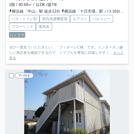
1階 / 40.69㎡ / 1LDK /築7年
横浜線「中山」駅 徒歩12分
横浜線「十日市場」駅 バス16分 横浜市市営バス「中山駅前」 停歩11分
バス・トイレ別
室内洗濯機置場
エアコン
バルコニー
フローリング
電気有
パノラマ
ぜひ一度見ていただきたい、「フィオーレC棟」です。インターホン越
しに来訪者を確認できるので、トラブルを事前に回避しやすく...
もっと
見る
アパート