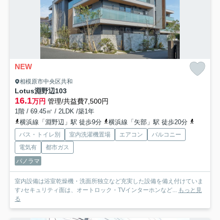
NEW
相模原市中央区共和
Lotus淵野辺
103
16.1
万円
管理/共益費7,500円
1階 / 69.45㎡ / 2LDK /築1年
横浜線「淵野辺」駅 徒歩9分
横浜線「矢部」駅 徒歩20分
横浜線「
バス・トイレ別
室内洗濯機置場
エアコン
バルコニー
電気有
都市ガス
パノラマ
室内設備は浴室乾燥機・洗面所独立など充実した設備を備え付けていま
す♪セキュリティ面は、オートロック・TVインターホンなど...
もっと見
る