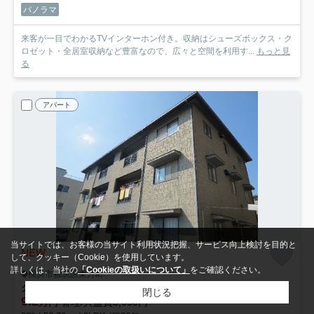
パノラマ
来客が一目でわかるTVインターホン付き。収納はシューズボックス・ク
ロゼット・全居室収納など豊富なので、広々と空間を利用す...
もっと見
る
アパート
当サイトでは、お客様の当サイト利用状況把握、サービス向上検討を目的と
NEW
して、クッキー（Cookie）を使用しています。
詳しくは、当社の
「Cookieの取扱いについて」
をご確認ください。
横浜市都筑区東方町
クレストハイツ
201
閉じる
9.2
万円
管理/共益費5,000円