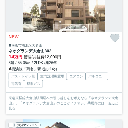
NEW
横浜市港北区大倉山
ネオグランデ大倉山
302
14
万円
管理/共益費12,000円
3階 / 55.05㎡ / 2LDK /築26年
横浜線「菊名」駅 徒歩14分
バス・トイレ別
室内洗濯機置場
エアコン
バルコニー
電気有
都市ガス
東急東横線大倉山駅周辺への引っ越しをお考えなら「ネオグランデ大倉
山」。「ネオグランデ大倉山」のここがイチオシ。共用部には...
もっと
見る
賃貸マンション