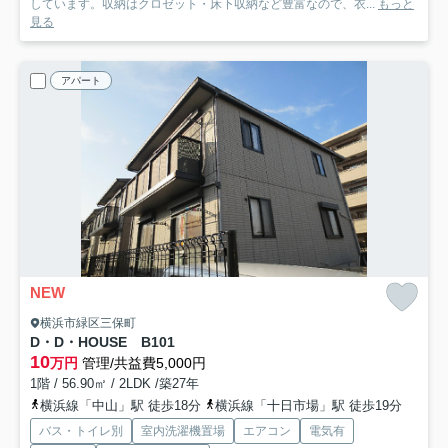
しています。収納はクロゼット・床下収納など豊富なので、衣...
もっと
見る
アパート
NEW
横浜市緑区三保町
D・D・HOUSE B
101
10
万円
管理/共益費5,000円
1階 / 56.90㎡ / 2LDK /築27年
横浜線「中山」駅 徒歩18分
横浜線「十日市場」駅 徒歩19分
バス・トイレ別
室内洗濯機置場
エアコン
電気有