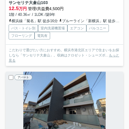
サンセリテ大倉山
103
12.5
万円
管理/共益費4,500円
1階 / 40.36㎡ / 1LDK /築9年
横浜線「菊名」駅 徒歩16分
ブルーライン「新横浜」駅 徒歩22分
バス・トイレ別
室内洗濯機置場
エアコン
バルコニー
フローリング
電気有
こだわりで選びたい方におすすめ。横浜市港北区エリアで住まいをお探
しなら「サンセリテ大倉山」。収納はクロゼット・シューズボ...
もっと
見る
アパート