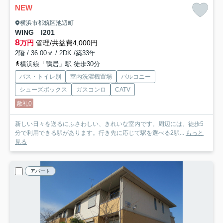
NEW
横浜市都筑区池辺町
WING I
201
8
万円
管理/共益費4,000円
2階 / 36.00㎡ / 2DK /築33年
横浜線「鴨居」駅 徒歩30分
バス・トイレ別
室内洗濯機置場
バルコニー
シューズボックス
ガスコンロ
CATV
敷礼0
新しい日々を送るにふさわしい、きれいな室内です。周辺には、徒歩5
分で利用できる駅があります。行き先に応じて駅を選べる2駅...
もっと
見る
アパート