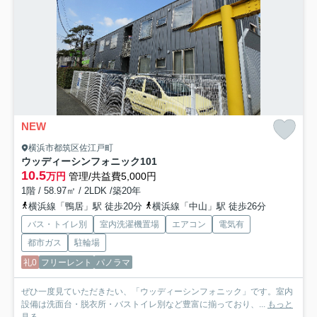
NEW
横浜市都筑区佐江戸町
ウッディーシンフォニック
101
10.5
万円
管理/共益費5,000円
1階 / 58.97㎡ / 2LDK /築20年
横浜線「鴨居」駅 徒歩20分
横浜線「中山」駅 徒歩26分
バス・トイレ別
室内洗濯機置場
エアコン
電気有
都市ガス
駐輪場
礼0
フリーレント
パノラマ
ぜひ一度見ていただきたい、「ウッディーシンフォニック」です。室内
設備は洗面台・脱衣所・バストイレ別など豊富に揃っており、...
もっと
見る