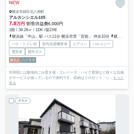
NEW
横浜市緑区北八朔町
アルカンシエル
105
7.8
万円
管理/共益費6,000円
1階 / 39.28㎡ / 1DK /築23年
横浜線「中山」駅 バス11分 横浜市営「宮前」 停歩10分
横浜線「十日市場」駅 徒歩24分
バス・トイレ別
室内洗濯機置場
エアコン
バルコニー
電気有
都市ガス
敷礼0
パノラマ
共用部には敷地内ごみ置き場・エレベータ・バイク置場など様々な設備
やサービスが揃っているので便利です。収納はクロゼット・シ...
もっと
見る
テラス