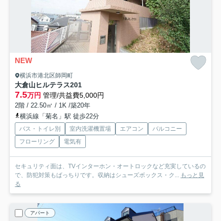
NEW
横浜市港北区師岡町
大倉山ヒルテラス
201
7.5
万円
管理/共益費5,000円
2階 / 22.50㎡ / 1K /築20年
横浜線「菊名」駅 徒歩22分
バス・トイレ別
室内洗濯機置場
エアコン
バルコニー
フローリング
電気有
セキュリティ面は、TVインターホン・オートロックなど充実しているの
で、防犯対策もばっちりです。収納はシューズボックス・ク...
もっと見
る
アパート