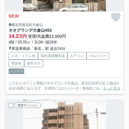
NEW
横浜市港北区大倉山
ネオグランデ大倉山
402
14.2
万円
管理/共益費12,000円
4階 / 55.05㎡ / 2LDK /築26年
東急東横線「菊名」駅 徒歩14分
バス・トイレ別
室内洗濯機置場
エアコン
バルコニー
電気有
都市ガス
パノラマ
こだわりポイント満載のネオグランデ大倉山。港北区役所が近く(徒歩3
分)の場所にあります。共用部にはエレベータ・敷地内ごみ...
もっと見る
賃貸マンション