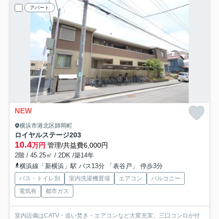
アパート
NEW
横浜市港北区師岡町
ロイヤルステージ
203
10.4
万円
管理/共益費6,000円
2階 / 45.25㎡ / 2DK /築14年
横浜線「新横浜」駅 バス13分 「表谷戸」 停歩3分
バス・トイレ別
室内洗濯機置場
エアコン
バルコニー
電気有
都市ガス
室内設備はCATV・追い焚き・エアコンなど大変充実。三口コンロが付