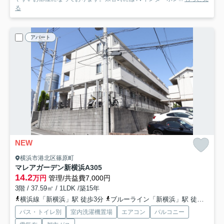
る
アパート
NEW
横浜市港北区篠原町
マレアガーデン新横浜A
305
14.2
万円
管理/共益費7,000円
3階 / 37.59㎡ / 1LDK /築15年
横浜線「新横浜」駅 徒歩3分
ブルーライン「新横浜」駅 徒歩3分
バス・トイレ別
室内洗濯機置場
エアコン
バルコニー