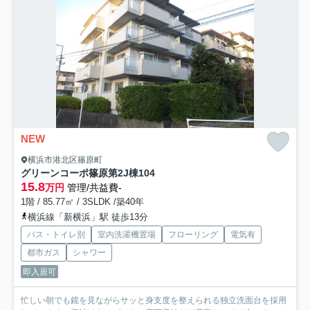
NEW
横浜市港北区篠原町
グリーンコーポ篠原第2J棟
104
15.8
万円
管理/共益費-
1階 / 85.77㎡ / 3SLDK /築40年
横浜線「新横浜」駅 徒歩13分
バス・トイレ別
室内洗濯機置場
フローリング
電気有
都市ガス
シャワー
即入居可
忙しい朝でも鏡を見ながらサッと身支度を整えられる独立洗面台を採用