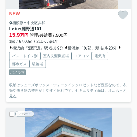
NEW
相模原市中央区共和
Lotus淵野辺
101
15.9
万円
管理/共益費7,500円
1階 / 67.08㎡ / 2LDK /築1年
横浜線「淵野辺」駅 徒歩9分
横浜線「矢部」駅 徒歩20分
横浜線「
バス・トイレ別
室内洗濯機置場
エアコン
電気有
都市ガス
駐輪場
パノラマ
収納はシューズボックス・ウォークインクロゼットなど豊富なので、衣
類や履き物の整理がしやすく便利です。セキュリティ面は、オ...
もっと
見る
アパート