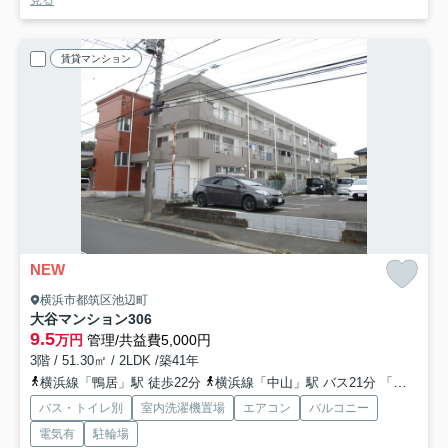
賃貸マンション
NEW
横浜市都筑区池辺町
大谷マンション
306
9.5
万円
管理/共益費5,000円
3階 / 51.30㎡ / 2LDK /築41年
横浜線「鴨居」駅 徒歩22分
横浜線「中山」駅 バス21分 「池辺」 停歩6分
バス・トイレ別
室内洗濯機置場
エアコン
バルコニー
電気有
駐輪場