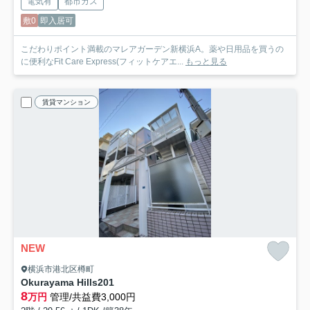
電気有
都市ガス
敷0
即入居可
こだわりポイント満載のマレアガーデン新横浜A。薬や日用品を買うの
に便利なFit Care Express(フィットケアエ...
もっと見る
賃貸マンション
NEW
横浜市港北区樽町
Okurayama Hills
201
8
万円
管理/共益費3,000円