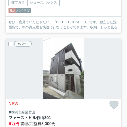
都市ガス
シューズボックス
礼0
パノラマ
ぜひ一度見ていただきたい、「D・D・HOUSE B」です。独立した洗
面所で、朝の身支度も快適に行なうことができます。収納...
もっと見る
アパート
NEW
横浜市緑区竹山
ファーストヒル竹山
301
8
万円
管理/共益費5,000円