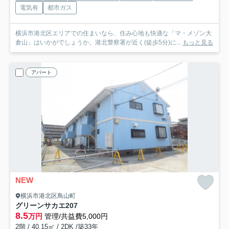
電気有
都市ガス
横浜市港北区エリアでの住まいなら、住み心地も快適な「マ・メゾン大
倉山」はいかがでしょうか。港北警察署が近く(徒歩5分)に...
もっと見る
アパート
NEW
横浜市港北区鳥山町
グリーンサカエ
207
8.5
万円
管理/共益費5,000円
2階 / 40.15㎡ / 2DK /築33年