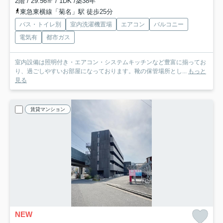
2階 / 29.56㎡ / 1DK /築38年
東急東横線「菊名」駅 徒歩25分
バス・トイレ別
室内洗濯機置場
エアコン
バルコニー
電気有
都市ガス
室内設備は照明付き・エアコン・システムキッチンなど豊富に揃ってお
り、過ごしやすいお部屋になっております。靴の保管場所とし...
もっと
見る
賃貸マンション
NEW