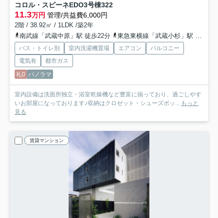
コロル・スピーネEDO3号棟
322
11.3
万円
管理/共益費6,000円
2階 / 38.92㎡ / 1LDK /築2年
南武線「武蔵中原」駅 徒歩22分
東急東横線「武蔵小杉」駅 バス17分 「明津」 停歩4分
バス・トイレ別
室内洗濯機置場
エアコン
バルコニー
電気有
都市ガス
礼0
パノラマ
室内設備は洗面所独立・浴室乾燥機など豊富に揃っており、過ごしやす
いお部屋になっております♪収納はクロゼット・シューズボッ...
もっと
見る
賃貸マンション