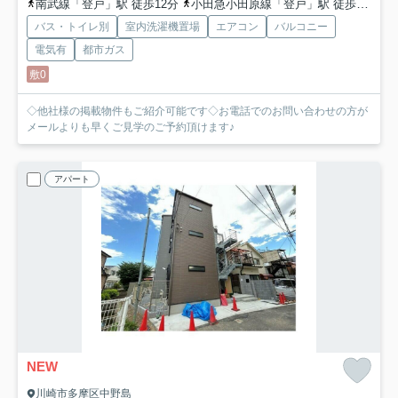
南武線「登戸」駅 徒歩12分
小田急小田原線「登戸」駅 徒歩10分
バス・トイレ別
室内洗濯機置場
エアコン
バルコニー
電気有
都市ガス
敷0
◇他社様の掲載物件もご紹介可能です◇お電話でのお問い合わせの方が
メールよりも早くご見学のご予約頂けます♪
アパート
NEW
川崎市多摩区中野島