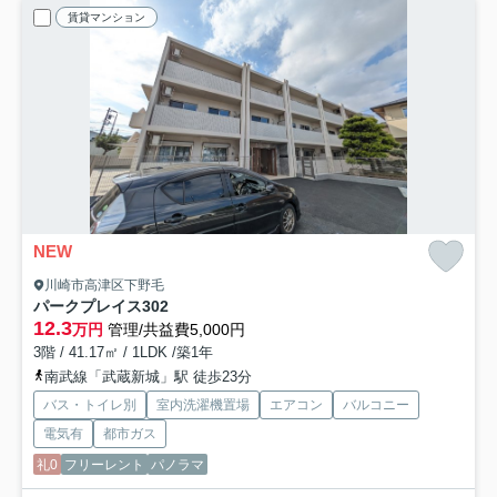
賃貸マンション
NEW
川崎市高津区下野毛
パークプレイス
302
12.3
万円
管理/共益費5,000円
3階 / 41.17㎡ / 1LDK /築1年
南武線「武蔵新城」駅 徒歩23分
バス・トイレ別
室内洗濯機置場
エアコン
バルコニー
電気有
都市ガス
礼0
フリーレント
パノラマ