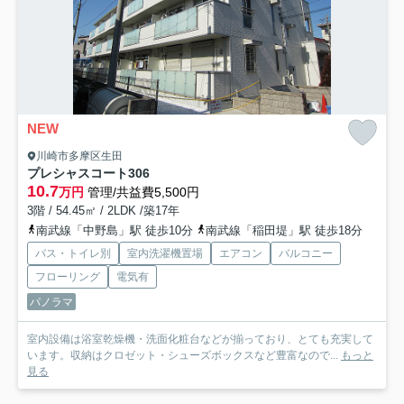
NEW
川崎市多摩区生田
プレシャスコート
306
10.7
万円
管理/共益費5,500円
3階 / 54.45㎡ / 2LDK /築17年
南武線「中野島」駅 徒歩10分
南武線「稲田堤」駅 徒歩18分
バス・トイレ別
室内洗濯機置場
エアコン
バルコニー
フローリング
電気有
パノラマ
室内設備は浴室乾燥機・洗面化粧台などが揃っており、とても充実して
います。収納はクロゼット・シューズボックスなど豊富なので...
もっと
見る