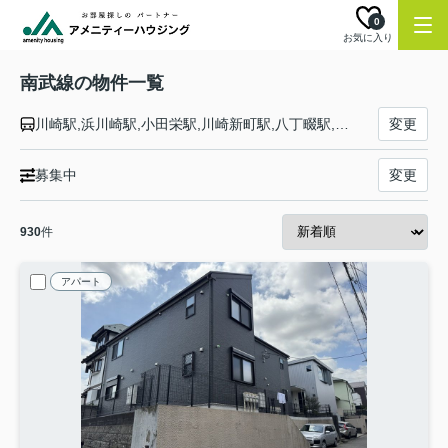
0
お気に入り
南武線の物件一覧
川崎駅,浜川崎駅,小田栄駅,川崎新町駅,八丁畷駅,尻手駅,矢向駅,鹿島田駅,平間駅,向河原駅,武蔵小杉駅,武蔵中原駅,武蔵新城駅,武蔵溝ノ口駅,津田山駅,久地駅,宿河原駅,登戸駅,中野島駅,稲田堤駅,矢野口駅,稲城長沼駅,南多摩駅,府中本町駅,分倍河原駅,西府駅,谷保駅,矢川駅,西国立駅,立川駅
変更
募集中
変更
930
件
アパート