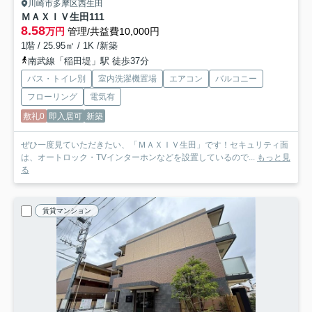
川崎市多摩区西生田
ＭＡＸＩＶ生田
111
8.58
万円
管理/共益費10,000円
1階 / 25.95㎡ / 1K /新築
南武線「稲田堤」駅 徒歩37分
バス・トイレ別
室内洗濯機置場
エアコン
バルコニー
フローリング
電気有
敷礼0
即入居可
新築
ぜひ一度見ていただきたい、「ＭＡＸＩＶ生田」です！セキュリティ面
は、オートロック・TVインターホンなどを設置しているので...
もっと見
る
賃貸マンション