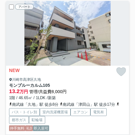
アパート
NEW
川崎市高津区久地
モンブルーカルム
105
13.2
万円
管理/共益費8,000円
1階 / 46.65㎡ / 1LDK /新築
南武線「久地」駅 徒歩8分
南武線「津田山」駅 徒歩17分
東急田園
バス・トイレ別
室内洗濯機置場
エアコン
電気有
都市ガス
駐輪場
仲手無料
礼0
即入居可