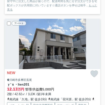
留守中に注文した商品が届くので、配送時間を気にせず注文ができる宅
配ボックスが共用部に付いています☆通話ボタンを押せば相手...
もっと
見る
アパート
NEW
川崎市多摩区長尾
ｙ’ｓ・lien
201
12.13
万円
管理/共益費5,000円
2階 / 42.82㎡ / 1LDK /築1年未満
南武線「久地」駅 徒歩19分
南武線「宿河原」駅 徒歩20分
南武線