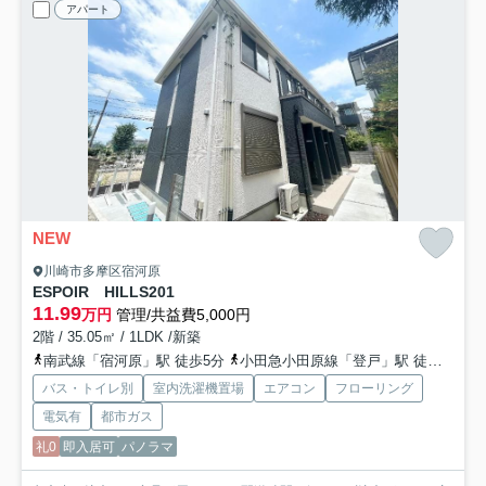
アパート
NEW
川崎市多摩区宿河原
ESPOIR HILLS
201
11.99
万円
管理/共益費5,000円
2階 / 35.05㎡ / 1LDK /新築
南武線「宿河原」駅 徒歩5分
小田急小田原線「登戸」駅 徒歩14分
バス・トイレ別
室内洗濯機置場
エアコン
フローリング
電気有
都市ガス
礼0
即入居可
パノラマ