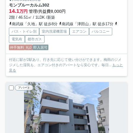
モンブルーカルム
302
14.1
万円
管理/共益費8,000円
2階 / 46.51㎡ / 1LDK /新築
南武線「久地」駅 徒歩8分
南武線「津田山」駅 徒歩17分
東急田園
バス・トイレ別
室内洗濯機置場
エアコン
バルコニー
電気有
都市ガス
仲手無料
礼0
即入居可
付近に駅が2駅あり、行き先に応じて使い分けができます。梅雨のジメ
ジメした湿気も、エアコン付きのアパートなら安心です。毎日...
もっと
見る
アパート