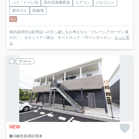
バス・トイレ別
室内洗濯機置場
エアコン
バルコニー
都市ガス
駐輪場
礼0
南武線津田山駅周辺への引っ越しをお考えなら「グレーシアガーデン溝
の口」。セキュリティ面は、オートロック・TVインターホン...
もっと見
る
アパート
NEW
川崎市高津区明津