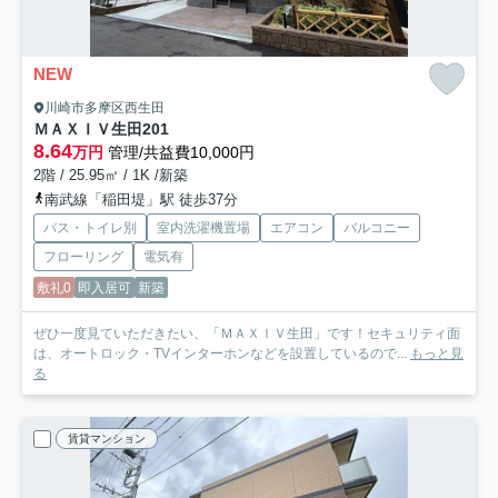
NEW
川崎市多摩区西生田
ＭＡＸＩＶ生田
201
8.64
万円
管理/共益費10,000円
2階 / 25.95㎡ / 1K /新築
南武線「稲田堤」駅 徒歩37分
バス・トイレ別
室内洗濯機置場
エアコン
バルコニー
フローリング
電気有
敷礼0
即入居可
新築
ぜひ一度見ていただきたい、「ＭＡＸＩＶ生田」です！セキュリティ面
は、オートロック・TVインターホンなどを設置しているので...
もっと見
る
賃貸マンション