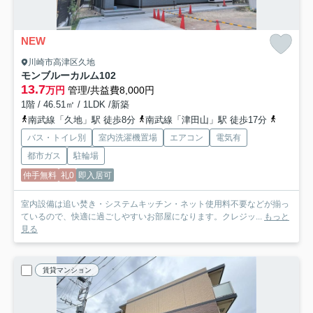
NEW
川崎市高津区久地
モンブルーカルム
102
13.7
万円
管理/共益費8,000円
1階 / 46.51㎡ / 1LDK /新築
南武線「久地」駅 徒歩8分
南武線「津田山」駅 徒歩17分
東急田園
バス・トイレ別
室内洗濯機置場
エアコン
電気有
都市ガス
駐輪場
仲手無料
礼0
即入居可
室内設備は追い焚き・システムキッチン・ネット使用料不要などが揃っ
ているので、快適に過ごしやすいお部屋になります。クレジッ...
もっと
見る
賃貸マンション