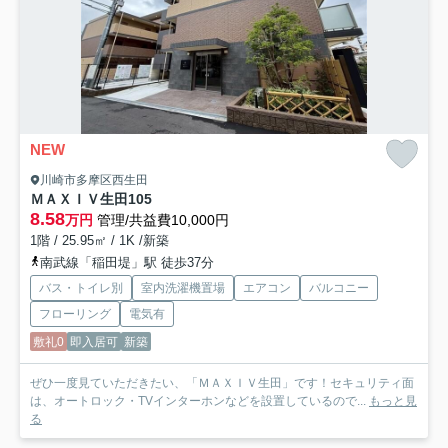
NEW
川崎市多摩区西生田
ＭＡＸＩＶ生田
105
8.58
万円
管理/共益費10,000円
1階 / 25.95㎡ / 1K /新築
南武線「稲田堤」駅 徒歩37分
バス・トイレ別
室内洗濯機置場
エアコン
バルコニー
フローリング
電気有
敷礼0
即入居可
新築
ぜひ一度見ていただきたい、「ＭＡＸＩＶ生田」です！セキュリティ面
は、オートロック・TVインターホンなどを設置しているので...
もっと見
る