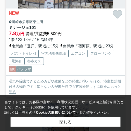
NEW
川崎市多摩区東生田
ミナージェ
101
7.8
万円
管理/共益費5,500円
1階 / 23.18㎡ / 1R /築18年
南武線「登戸」駅 徒歩15分
南武線「宿河原」駅 徒歩23分
バス・トイレ別
室内洗濯機置場
エアコン
フローリング
電気有
都市ガス
敷0
パノラマ
湿気を除去できるためカビや雑菌などの発生が抑えられる、浴室乾燥機
付きの物件です！知らない人が来た時でも玄関を開けずに顔を...
もっと
見る
当サイトでは、お客様の当サイト利用状況把握、サービス向上検討を目的と
して、クッキー（Cookie）を使用しています。
アパート
詳しくは、当社の
「Cookieの取扱いについて」
をご確認ください。
閉じる