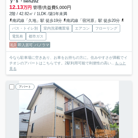
ｙ’ｓ・lien
202
12.13
万円
管理/共益費5,000円
2階 / 42.82㎡ / 1LDK /築1年未満
南武線「久地」駅 徒歩19分
南武線「宿河原」駅 徒歩20分
南武線
バス・トイレ別
室内洗濯機置場
エアコン
フローリング
電気有
都市ガス
礼0
即入居可
パノラマ
今なら駐車場に空きあり、お車をお持ちの方に。住みやすさが満載でイ
チオシのアパートはこちらです。2駅利用可能で利便性の高い...
もっと
見る
アパート