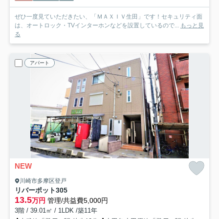
ぜひ一度見ていただきたい、「ＭＡＸＩＶ生田」です！セキュリティ面
は、オートロック・TVインターホンなどを設置しているので...
もっと見
る
アパート
NEW
川崎市多摩区登戸
リバーポット
305
13.5
万円
管理/共益費5,000円
3階 / 39.01㎡ / 1LDK /築11年