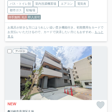
バス・トイレ別
室内洗濯機置場
エアコン
電気有
都市ガス
駐輪場
仲手無料
礼0
即入居可
お風呂が好きな方にはうれしい追い焚き機能付き。初期費用をカードで
お支払いいただけるので、カードで決済したい方にもおすすめ...
もっと
見る
アパート
NEW
川崎市高津区久地