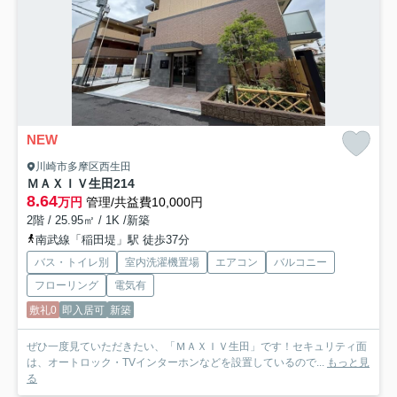
NEW
川崎市多摩区西生田
ＭＡＸＩＶ生田
214
8.64
万円
管理/共益費10,000円
2階 / 25.95㎡ / 1K /新築
南武線「稲田堤」駅 徒歩37分
バス・トイレ別
室内洗濯機置場
エアコン
バルコニー
フローリング
電気有
敷礼0
即入居可
新築
ぜひ一度見ていただきたい、「ＭＡＸＩＶ生田」です！セキュリティ面
は、オートロック・TVインターホンなどを設置しているので...
もっと見
る