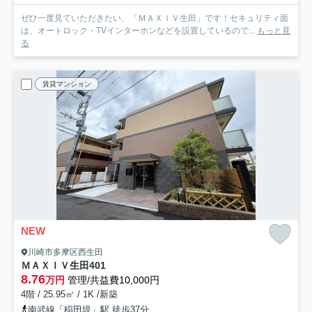
ぜひ一度見ていただきたい、「ＭＡＸＩＶ生田」です！セキュリティ面
は、オートロック・TVインターホンなどを設置しているので...
もっと見
る
賃貸マンション
NEW
川崎市多摩区西生田
ＭＡＸＩＶ生田
401
8.76
万円
管理/共益費10,000円
4階 / 25.95㎡ / 1K /新築
南武線「稲田堤」駅 徒歩37分