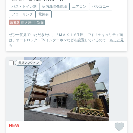
バス・トイレ別
室内洗濯機置場
エアコン
バルコニー
フローリング
電気有
敷礼0
即入居可
新築
ぜひ一度見ていただきたい、「ＭＡＸＩＶ生田」です！セキュリティ面
は、オートロック・TVインターホンなどを設置しているので...
もっと見
る
賃貸マンション
NEW