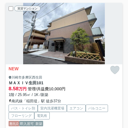
賃貸マンション
NEW
川崎市多摩区西生田
ＭＡＸＩＶ生田
101
8.58
万円
管理/共益費10,000円
1階 / 25.95㎡ / 1K /新築
南武線「稲田堤」駅 徒歩37分
バス・トイレ別
室内洗濯機置場
エアコン
バルコニー
フローリング
電気有
敷礼0
即入居可
新築