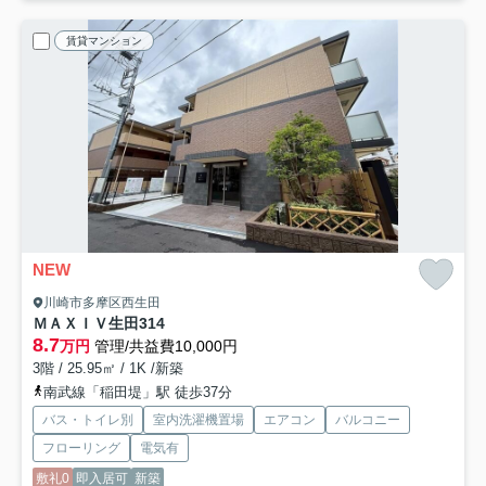
賃貸マンション
NEW
川崎市多摩区西生田
ＭＡＸＩＶ生田
314
8.7
万円
管理/共益費10,000円
3階 / 25.95㎡ / 1K /新築
南武線「稲田堤」駅 徒歩37分
バス・トイレ別
室内洗濯機置場
エアコン
バルコニー
フローリング
電気有
敷礼0
即入居可
新築