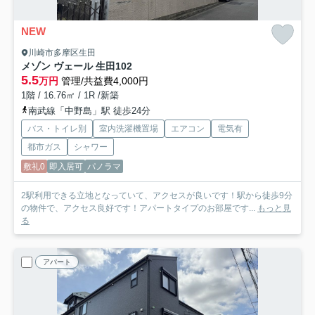
NEW
川崎市多摩区生田
メゾン ヴェール 生田
102
5.5
万円
管理/共益費4,000円
1階 / 16.76㎡ / 1R /新築
南武線「中野島」駅 徒歩24分
バス・トイレ別
室内洗濯機置場
エアコン
電気有
都市ガス
シャワー
敷礼0
即入居可
パノラマ
2駅利用できる立地となっていて、アクセスが良いです！駅から徒歩9分
の物件で、アクセス良好です！アパートタイプのお部屋です...
もっと見
る
アパート