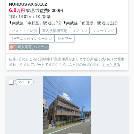
NORDUS AXIS
0102
6.8
万円
管理/共益費5,000円
1階 / 18.01㎡ / 1K /新築
南武線「中野島」駅 徒歩7分
南武線「稲田堤」駅 徒歩21分
バス・トイレ別
室内洗濯機置場
エアコン
フローリング
TVモニタ付インターホン
シャワー
敷0
即入居可
パノラマ
徒歩1分のところに川崎中野島郵便局があります◎周辺に2駅ありの電車
通勤しやすいアパートです◎こちらは1ヶ月の家賃が6.8...
もっと見る
アパート