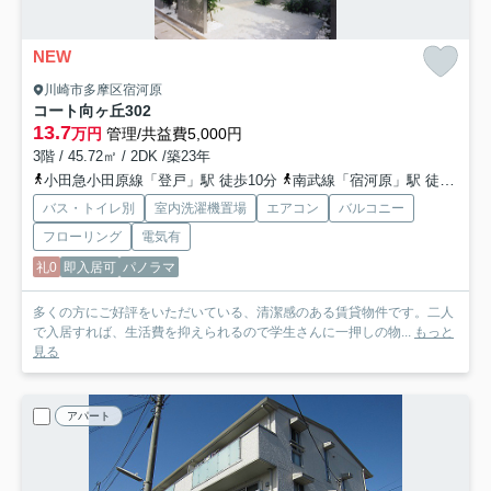
NEW
川崎市多摩区宿河原
コート向ヶ丘
302
13.7
万円
管理/共益費5,000円
3階 / 45.72㎡ / 2DK /築23年
小田急小田原線「登戸」駅 徒歩10分
南武線「宿河原」駅 徒歩10分
バス・トイレ別
室内洗濯機置場
エアコン
バルコニー
フローリング
電気有
礼0
即入居可
パノラマ
多くの方にご好評をいただいている、清潔感のある賃貸物件です。二人
で入居すれば、生活費を抑えられるので学生さんに一押しの物...
もっと
見る
アパート