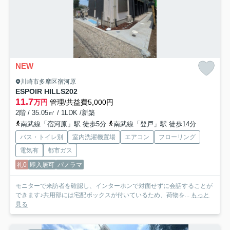
NEW
川崎市多摩区宿河原
ESPOIR HILLS
202
11.7
万円
管理/共益費5,000円
2階 / 35.05㎡ / 1LDK /新築
南武線「宿河原」駅 徒歩5分
南武線「登戸」駅 徒歩14分
バス・トイレ別
室内洗濯機置場
エアコン
フローリング
電気有
都市ガス
礼0
即入居可
パノラマ
モニターで来訪者を確認し、インターホンで対面せずに会話することが
できます♪共用部には宅配ボックスが付いているため、荷物を...
もっと
見る