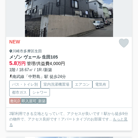
NEW
川崎市多摩区生田
メゾン ヴェール 生田
105
5.8
万円
管理/共益費4,000円
1階 / 18.67㎡ / 1R /新築
南武線「中野島」駅 徒歩24分
バス・トイレ別
室内洗濯機置場
エアコン
電気有
都市ガス
シャワー
敷礼0
即入居可
新築
2駅利用できる立地となっていて、アクセスが良いです！駅から徒歩9分
の物件で、アクセス良好です！アパートタイプのお部屋です...
もっと見
る