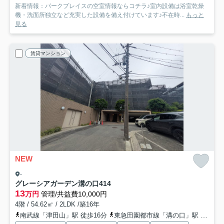
新着情報：パークプレイスの空室情報ならコチラ♪室内設備は浴室乾燥
機・洗面所独立など充実した設備を備え付けています♪不在時...
もっと
見る
賃貸マンション
NEW
-
グレーシアガーデン溝の口
414
13
万円
管理/共益費10,000円
4階 / 54.62㎡ / 2LDK /築16年
南武線「津田山」駅 徒歩16分
東急田園都市線「溝の口」駅 バス4分 川崎市バス「上作延」 停歩5分