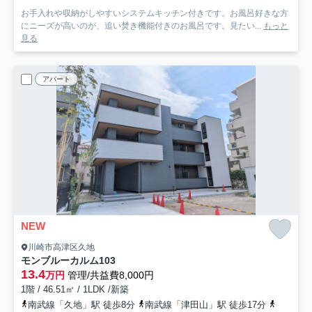
お手入れや収納がしやすいシステムキッチン付きです。お風呂好きな方
にニーズが高いのが、追い焚き機能付きのお風呂です。見たい...
もっと
見る
アパート
NEW
川崎市高津区久地
モンブルーカルム
103
13.4
万円
管理/共益費8,000円
1階 / 46.51㎡ / 1LDK /新築
南武線「久地」駅 徒歩8分
南武線「津田山」駅 徒歩17分
東急田園