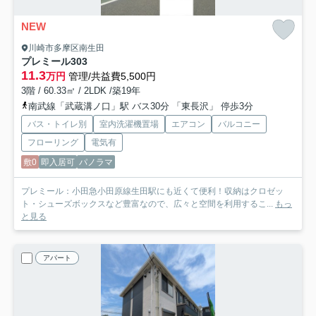
NEW
川崎市多摩区南生田
プレミール
303
11.3
万円
管理/共益費5,500円
3階 / 60.33㎡ / 2LDK /築19年
南武線「武蔵溝ノ口」駅 バス30分 「東長沢」 停歩3分
バス・トイレ別
室内洗濯機置場
エアコン
バルコニー
フローリング
電気有
敷0
即入居可
パノラマ
プレミール：小田急小田原線生田駅にも近くて便利！収納はクロゼッ
ト・シューズボックスなど豊富なので、広々と空間を利用するこ...
もっ
と見る
アパート