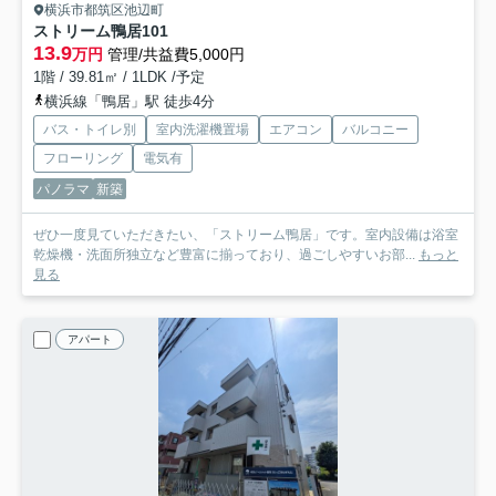
横浜市都筑区池辺町
ストリーム鴨居
101
13.9
万円
管理/共益費5,000円
1階 / 39.81㎡ / 1LDK /予定
横浜線「鴨居」駅 徒歩4分
バス・トイレ別
室内洗濯機置場
エアコン
バルコニー
フローリング
電気有
パノラマ
新築
ぜひ一度見ていただきたい、「ストリーム鴨居」です。室内設備は浴室
乾燥機・洗面所独立など豊富に揃っており、過ごしやすいお部...
もっと
見る
アパート