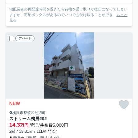
宅配業者の再配達時間を過ぎたら荷物を受け取りが後日になってしまい
ますが、宅配ボックスがあるのでいつでも受け取ることができ...
もっと
見る
アパート
NEW
横浜市都筑区池辺町
ストリーム鴨居
202
14.3
万円
管理/共益費5,000円
2階 / 39.81㎡ / 1LDK /予定