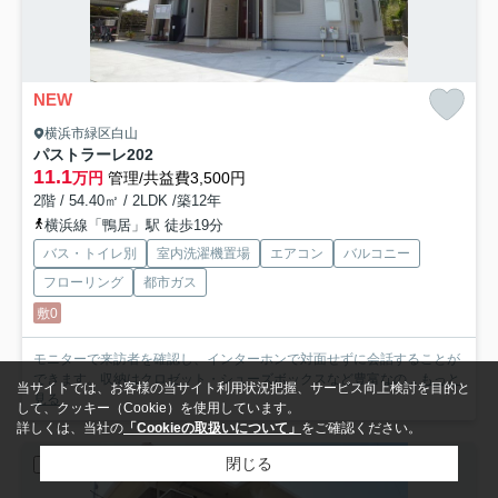
NEW
横浜市緑区白山
パストラーレ
202
11.1
万円
管理/共益費3,500円
2階 / 54.40㎡ / 2LDK /築12年
横浜線「鴨居」駅 徒歩19分
バス・トイレ別
室内洗濯機置場
エアコン
バルコニー
フローリング
都市ガス
敷0
モニターで来訪者を確認し、インターホンで対面せずに会話することが
できます。収納はクロゼット・シューズボックスなど豊富なの...
もっと
当サイトでは、お客様の当サイト利用状況把握、サービス向上検討を目的と
見る
して、クッキー（Cookie）を使用しています。
詳しくは、当社の
「Cookieの取扱いについて」
をご確認ください。
閉じる
アパート