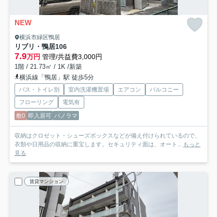
NEW
横浜市緑区鴨居
リブリ・鴨居
106
7.9
万円
管理/共益費3,000円
1階 / 21.73㎡ / 1K /新築
横浜線「鴨居」駅 徒歩5分
バス・トイレ別
室内洗濯機置場
エアコン
バルコニー
フローリング
電気有
敷0
即入居可
パノラマ
収納はクロゼット・シューズボックスなどが備え付けられているので、
衣類や日用品の収納に重宝します。セキュリティ面は、オート...
もっと
見る
賃貸マンション