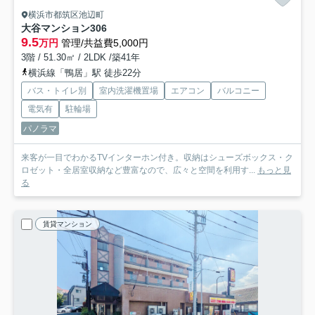
横浜市都筑区池辺町
大谷マンション
306
9.5
万円
管理/共益費5,000円
3階 / 51.30㎡ / 2LDK /築41年
横浜線「鴨居」駅 徒歩22分
バス・トイレ別
室内洗濯機置場
エアコン
バルコニー
電気有
駐輪場
パノラマ
来客が一目でわかるTVインターホン付き。収納はシューズボックス・ク
ロゼット・全居室収納など豊富なので、広々と空間を利用す...
もっと見
る
賃貸マンション