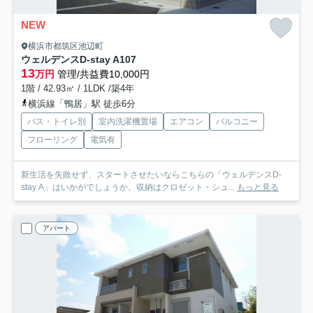
NEW
横浜市都筑区池辺町
ウェルデンスD-stay A
107
13
万円
管理/共益費10,000円
1階 / 42.93㎡ / 1LDK /築4年
横浜線「鴨居」駅 徒歩6分
バス・トイレ別
室内洗濯機置場
エアコン
バルコニー
フローリング
電気有
新生活を失敗せず、スタートさせたいならこちらの「ウェルデンスD-
stay A」はいかがでしょうか。収納はクロゼット・シュ...
もっと見る
アパート