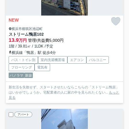
NEW
横浜市都筑区池辺町
ストリーム鴨居
102
13.9
万円
管理/共益費5,000円
1階 / 39.81㎡ / 1LDK /予定
横浜線「鴨居」駅 徒歩4分
バス・トイレ別
室内洗濯機置場
エアコン
バルコニー
フローリング
電気有
パノラマ
新築
新生活を失敗せず、スタートさせたいならこちらの「ストリーム鴨居」
はいかがでしょうか。宅配業者の人に家の中を見られたくない...
もっと
見る
アパート