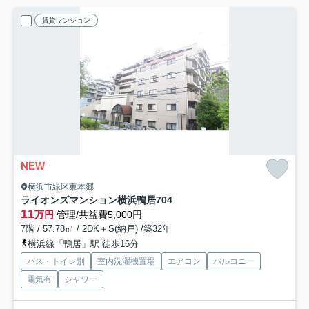
賃貸マンション
NEW
横浜市緑区東本郷
ライオンズマンション横浜鴨居
704
11
万円
管理/共益費5,000円
7階 / 57.78㎡ / 2DK＋S(納戸) /築32年
横浜線「鴨居」駅 徒歩16分
バス・トイレ別
室内洗濯機置場
エアコン
バルコニー
電気有
シャワー