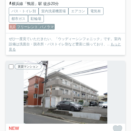
横浜線「鴨居」駅 徒歩20分
バス・トイレ別
室内洗濯機置場
エアコン
電気有
都市ガス
駐輪場
礼0
フリーレント
パノラマ
ぜひ一度見ていただきたい、「ウッディーシンフォニック」です。室内
設備は洗面台・脱衣所・バストイレ別など豊富に揃っており、...
もっと
見る
賃貸マンション
NEW