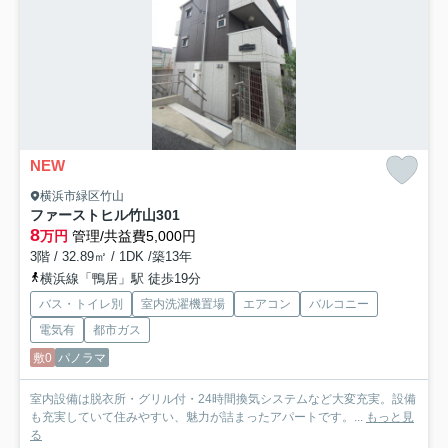
NEW
横浜市緑区竹山
ファーストヒル竹山
301
8
万円
管理/共益費5,000円
3階 / 32.89㎡ / 1DK /築13年
横浜線「鴨居」駅 徒歩19分
バス・トイレ別
室内洗濯機置場
エアコン
バルコニー
電気有
都市ガス
敷0
パノラマ
室内設備は脱衣所・グリル付・24時間換気システムなど大変充実。設備
も充実していて住みやすい、魅力が詰まったアパートです。...
もっと見
る