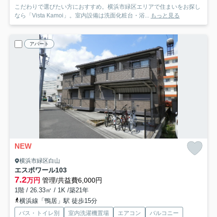
こだわりで選びたい方におすすめ。横浜市緑区エリアで住まいをお探し
なら「Vista Kamoi」。室内設備は洗面化粧台・浴...
もっと見る
アパート
NEW
横浜市緑区白山
エスポワール
103
7.2
万円
管理/共益費6,000円
1階 / 26.33㎡ / 1K /築21年
横浜線「鴨居」駅 徒歩15分
バス・トイレ別
室内洗濯機置場
エアコン
バルコニー