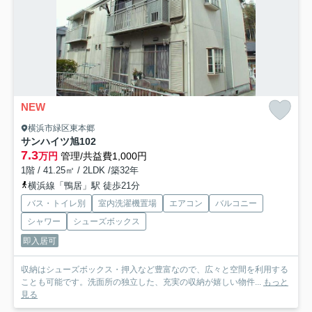
NEW
横浜市緑区東本郷
サンハイツ旭
102
7.3
万円
管理/共益費1,000円
1階 / 41.25㎡ / 2LDK /築32年
横浜線「鴨居」駅 徒歩21分
バス・トイレ別
室内洗濯機置場
エアコン
バルコニー
シャワー
シューズボックス
即入居可
収納はシューズボックス・押入など豊富なので、広々と空間を利用する
ことも可能です。洗面所の独立した、充実の収納が嬉しい物件...
もっと
見る