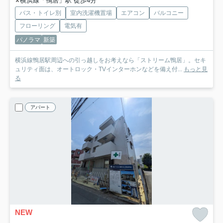
横浜線「鴨居」駅 徒歩4分
バス・トイレ別
室内洗濯機置場
エアコン
バルコニー
フローリング
電気有
パノラマ
新築
横浜線鴨居駅周辺への引っ越しをお考えなら「ストリーム鴨居」。セキ
ュリティ面は、オートロック・TVインターホンなどを備え付...
もっと見
る
アパート
NEW