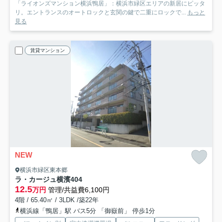
「ライオンズマンション横浜鴨居」：横浜市緑区エリアの新居にピッタ
リ。エントランスのオートロックと玄関の鍵で二重にロックで...
もっと
見る
賃貸マンション
NEW
横浜市緑区東本郷
ラ・カージュ横濱
404
12.5
万円
管理/共益費6,100円
4階 / 65.40㎡ / 3LDK /築22年
横浜線「鴨居」駅 バス5分 「御嶽前」 停歩1分