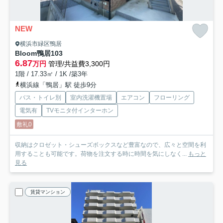
NEW
横浜市緑区鴨居
Bloom鴨居
103
6.87
万円
管理/共益費3,300円
1階 / 17.33㎡ / 1K /築3年
横浜線「鴨居」駅 徒歩9分
バス・トイレ別
室内洗濯機置場
エアコン
フローリング
電気有
TVモニタ付インターホン
敷礼0
収納はクロゼット・シューズボックスなど豊富なので、広々と空間を利
用することも可能です。荷物を注文する時に時間を気にしなく...
もっと
見る
賃貸マンション