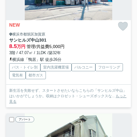
NEW
横浜市都筑区加賀原
サンヒルズ中山
301
8.5
万円
管理/共益費5,000円
3階 / 47.07㎡ / 1LDK /築32年
横浜線「鴨居」駅 徒歩26分
バス・トイレ別
室内洗濯機置場
バルコニー
フローリング
電気有
都市ガス
新生活を失敗せず、スタートさせたいならこちらの「サンヒルズ中山」
はいかがでしょうか。収納はクロゼット・シューズボックスな...
もっと
見る
アパート