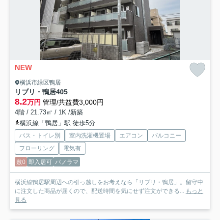
NEW
横浜市緑区鴨居
リブリ・鴨居
405
8.2
万円
管理/共益費3,000円
4階 / 21.73㎡ / 1K /新築
横浜線「鴨居」駅 徒歩5分
バス・トイレ別
室内洗濯機置場
エアコン
バルコニー
フローリング
電気有
敷0
即入居可
パノラマ
横浜線鴨居駅周辺への引っ越しをお考えなら「リブリ・鴨居」。留守中
に注文した商品が届くので、配送時間を気にせず注文ができる...
もっと
見る