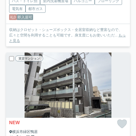
バス・トイレ別
室内洗濯機置場
バルコニー
フローリング
電気有
都市ガス
礼0
即入居可
収納はクロゼット・シューズボックス・全居室収納など豊富なので、
広々と空間を利用することも可能です。身支度にもお使いいただ...
もっ
と見る
賃貸マンション
NEW
横浜市緑区鴨居