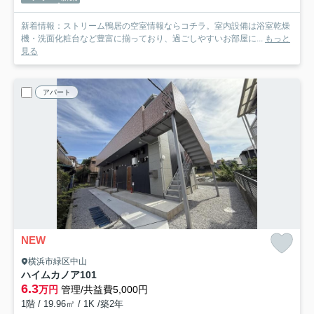
新着情報：ストリーム鴨居の空室情報ならコチラ。室内設備は浴室乾燥
機・洗面化粧台など豊富に揃っており、過ごしやすいお部屋に...
もっと
見る
アパート
NEW
横浜市緑区中山
ハイムカノア
101
6.3
万円
管理/共益費5,000円
1階 / 19.96㎡ / 1K /築2年