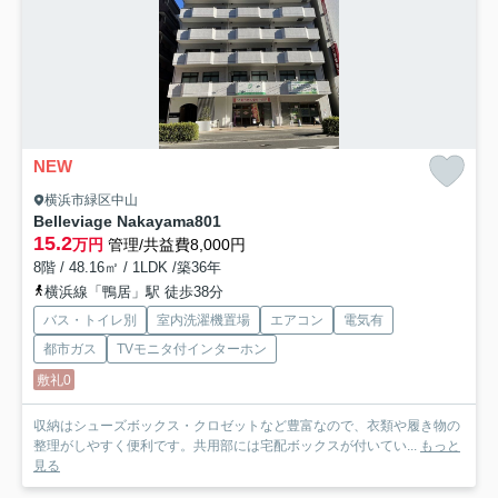
NEW
横浜市緑区中山
Belleviage Nakayama
801
15.2
万円
管理/共益費8,000円
8階 / 48.16㎡ / 1LDK /築36年
横浜線「鴨居」駅 徒歩38分
バス・トイレ別
室内洗濯機置場
エアコン
電気有
都市ガス
TVモニタ付インターホン
敷礼0
収納はシューズボックス・クロゼットなど豊富なので、衣類や履き物の
整理がしやすく便利です。共用部には宅配ボックスが付いてい...
もっと
見る