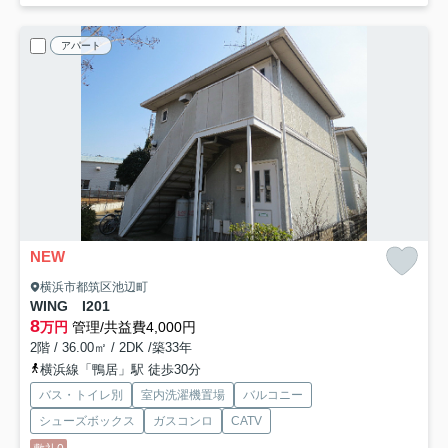
アパート
NEW
横浜市都筑区池辺町
WING I
201
8
万円
管理/共益費4,000円
2階 / 36.00㎡ / 2DK /築33年
横浜線「鴨居」駅 徒歩30分
バス・トイレ別
室内洗濯機置場
バルコニー
シューズボックス
ガスコンロ
CATV