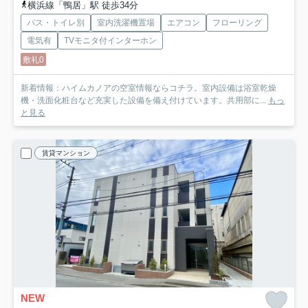
横浜線「鴨居」駅 徒歩34分
バス・トイレ別
室内洗濯機置場
エアコン
フローリング
電気有
TVモニタ付インターホン
敷礼0
新着情報：ハイムカノアの空室情報ならコチラ。室内設備は浴室乾燥
機・洗面化粧台など充実した設備を備え付けています。共用部に...
もっ
と見る
賃貸マンション
NEW