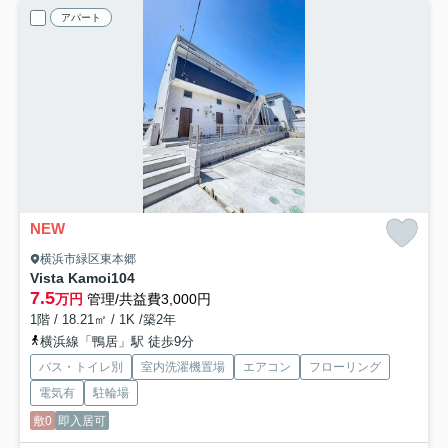
アパート
NEW
横浜市緑区東本郷
Vista Kamoi
104
7.5
万円
管理/共益費3,000円
1階 / 18.21㎡ / 1K /築2年
横浜線「鴨居」駅 徒歩9分
バス・トイレ別
室内洗濯機置場
エアコン
フローリング
電気有
駐輪場
敷0
即入居可