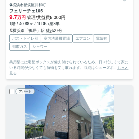
横浜市都筑区川和町
フェリーチェ
105
9.7
万円
管理/共益費5,000円
1階 / 40.88㎡ / 1LDK /築3年
横浜線「鴨居」駅 徒歩27分
バス・トイレ別
室内洗濯機置場
エアコン
電気有
都市ガス
シャワー
共用部には宅配ボックスが備え付けられているため、日々忙しくて家に
いる時間が少なくても荷物を受け取れます。収納はシューズボ...
もっと
見る
アパート