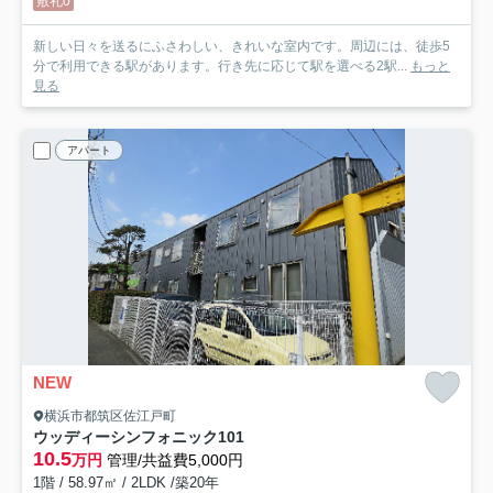
敷礼0
新しい日々を送るにふさわしい、きれいな室内です。周辺には、徒歩5
分で利用できる駅があります。行き先に応じて駅を選べる2駅...
もっと
見る
アパート
NEW
横浜市都筑区佐江戸町
ウッディーシンフォニック
101
10.5
万円
管理/共益費5,000円
1階 / 58.97㎡ / 2LDK /築20年