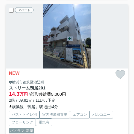
アパート
NEW
横浜市都筑区池辺町
ストリーム鴨居
201
14.3
万円
管理/共益費5,000円
2階 / 39.81㎡ / 1LDK /予定
横浜線「鴨居」駅 徒歩4分
バス・トイレ別
室内洗濯機置場
エアコン
バルコニー
フローリング
電気有
パノラマ
新築