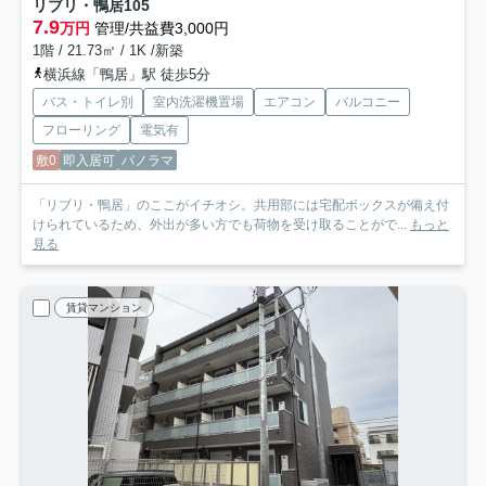
リブリ・鴨居
105
7.9
万円
管理/共益費3,000円
1階 / 21.73㎡ / 1K /新築
横浜線「鴨居」駅 徒歩5分
バス・トイレ別
室内洗濯機置場
エアコン
バルコニー
フローリング
電気有
敷0
即入居可
パノラマ
「リブリ・鴨居」のここがイチオシ。共用部には宅配ボックスが備え付
けられているため、外出が多い方でも荷物を受け取ることがで...
もっと
見る
賃貸マンション