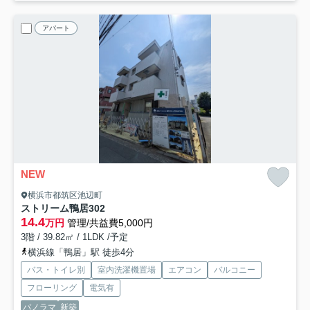
アパート
NEW
横浜市都筑区池辺町
ストリーム鴨居
302
14.4
万円
管理/共益費5,000円
3階 / 39.82㎡ / 1LDK /予定
横浜線「鴨居」駅 徒歩4分
バス・トイレ別
室内洗濯機置場
エアコン
バルコニー
フローリング
電気有
パノラマ
新築