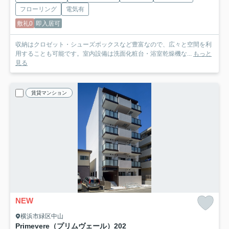
フローリング
電気有
敷礼0
即入居可
収納はクロゼット・シューズボックスなど豊富なので、広々と空間を利
用することも可能です。室内設備は洗面化粧台・浴室乾燥機な...
もっと
見る
賃貸マンション
NEW
横浜市緑区中山
Primevere（プリムヴェール）
202