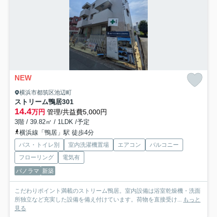
NEW
横浜市都筑区池辺町
ストリーム鴨居
301
14.4
万円
管理/共益費5,000円
3階 / 39.82㎡ / 1LDK /予定
横浜線「鴨居」駅 徒歩4分
バス・トイレ別
室内洗濯機置場
エアコン
バルコニー
フローリング
電気有
パノラマ
新築
こだわりポイント満載のストリーム鴨居。室内設備は浴室乾燥機・洗面
所独立など充実した設備を備え付けています。荷物を直接受け...
もっと
見る