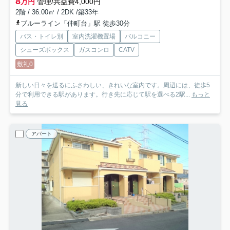
8
万円
管理/共益費4,000円
2階 / 36.00㎡ / 2DK /築33年
ブルーライン「仲町台」駅 徒歩30分
バス・トイレ別
室内洗濯機置場
バルコニー
シューズボックス
ガスコンロ
CATV
敷礼0
新しい日々を送るにふさわしい、きれいな室内です。周辺には、徒歩5
分で利用できる駅があります。行き先に応じて駅を選べる2駅...
もっと
見る
アパート