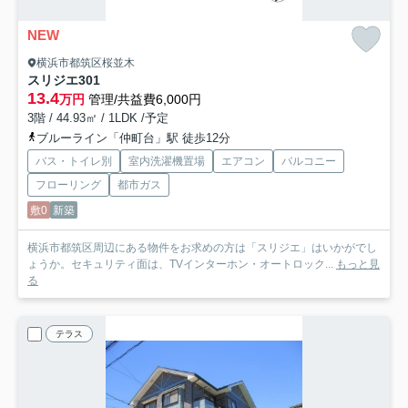
NEW
横浜市都筑区桜並木
スリジエ
301
13.4
万円
管理/共益費6,000円
3階 / 44.93㎡ / 1LDK /予定
ブルーライン「仲町台」駅 徒歩12分
バス・トイレ別
室内洗濯機置場
エアコン
バルコニー
フローリング
都市ガス
敷0
新築
横浜市都筑区周辺にある物件をお求めの方は「スリジエ」はいかがでし
ょうか。セキュリティ面は、TVインターホン・オートロック...
もっと見
る
テラス