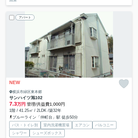
アパート
NEW
横浜市緑区東本郷
サンハイツ旭
102
7.3
万円
管理/共益費1,000円
1階 / 41.25㎡ / 2LDK /築32年
ブルーライン「仲町台」駅 徒歩50分
バス・トイレ別
室内洗濯機置場
エアコン
バルコニー
シャワー
シューズボックス