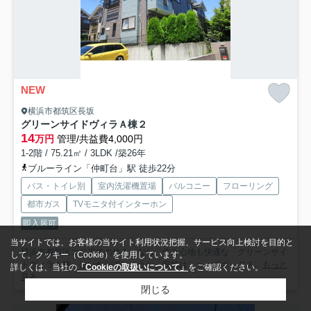
NEW
横浜市都筑区長坂
グリーンサイドヴィラＡ棟
２
14
万円
管理/共益費4,000円
1-2階 / 75.21㎡ / 3LDK /築26年
ブルーライン「仲町台」駅 徒歩22分
バス・トイレ別
室内洗濯機置場
バルコニー
フローリング
都市ガス
TVモニタ付インターホン
即入居可
当サイトでは、お客様の当サイト利用状況把握、サービス向上検討を目的と
横浜市都筑区エリアでの住まいなら、住み心地も快適な「グリーンサイ
して、クッキー（Cookie）を使用しています。
ドヴィラＡ棟」はいかがでしょうか。収納はシューズボックス...
もっと
詳しくは、当社の
「Cookieの取扱いについて」
をご確認ください。
見る
閉じる