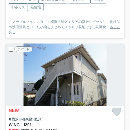
都市ガス
駐輪場
「ノーブルフォレスタ」：横浜市緑区エリアの新居にピッタリ。化粧品
や洗面道具といった小物をまとめてスッキリ収納できる洗面化...
もっと
見る
アパート
NEW
横浜市都筑区池辺町
WING I
201