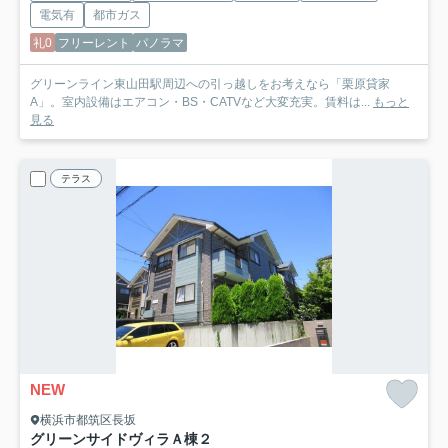
電気有
都市ガス
礼0
フリーレント
パノラマ
グリーンライン東山田駅周辺への引っ越しをお考えなら「栗原貸家
A」。室内設備はエアコン・BS・CATVなど大変充実。賃料は...
もっと
見る
テラス
NEW
横浜市都筑区長坂
グリーンサイドヴィラＡ棟
２