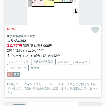
NEW
横浜市都筑区桜並木
スリジエ
202
12.7
万円
管理/共益費6,000円
2階 / 42.80㎡ / 1LDK /予定
ブルーライン「仲町台」駅 徒歩12分
バス・トイレ別
室内洗濯機置場
エアコン
バルコニー
フローリング
都市ガス
敷0
新築
収納はウォークインクロゼット・シューズボックスなどが備え付けられ
ているので、衣類や日用品の収納に重宝します。共用部には宅...
もっと
見る