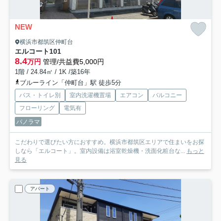
NEW
横浜市都筑区仲町台
エルコート
101
8.4
万円
管理/共益費5,000円
1階 / 24.84㎡ / 1K /築16年
ブルーライン「仲町台」駅 徒歩5分
バス・トイレ別
室内洗濯機置場
エアコン
バルコニー
フローリング
電気有
パノラマ
こだわりで選びたい方におすすめ。横浜市都筑区エリアで住まいをお探
しなら「エルコート」。室内設備は浴室乾燥機・洗面化粧台な...
もっと
見る
アパート