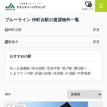
0
お気に入り
ブルーライン 仲町台駅の賃貸物件一覧
仲町台駅
変更
募集中
変更
おすすめの駅
向ヶ丘遊園駅
/
宿河原駅
/
宮前平駅
/
登戸駅
/
鷺沼駅
/
たまプラーザ駅
/
武蔵小杉駅
/
生田駅
/
久地駅
/
中野島駅
30
件
アパート