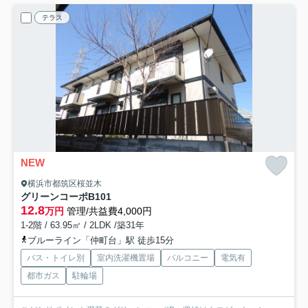
テラス
NEW
横浜市都筑区桜並木
グリーンコーポB
101
12.8
万円
管理/共益費4,000円
1-2階 / 63.95㎡ / 2LDK /築31年
ブルーライン「仲町台」駅 徒歩15分
バス・トイレ別
室内洗濯機置場
バルコニー
電気有
都市ガス
駐輪場