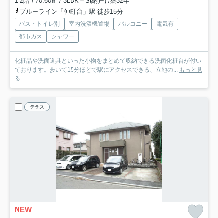
1-2階 / 70.60㎡ / 3LDK＋S(納戸) /築32年
ブルーライン「仲町台」駅 徒歩15分
バス・トイレ別
室内洗濯機置場
バルコニー
電気有
都市ガス
シャワー
化粧品や洗面道具といった小物をまとめて収納できる洗面化粧台が付い
ております。歩いて15分ほどで駅にアクセスできる、立地の...
もっと見
る
テラス
NEW