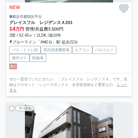
NEW
横浜市都筑区平台
グレイスフル レジデンスＡ
201
14
万円
管理/共益費3,500円
2階 / 62.45㎡ / 2LDK /築10年
ブルーライン「仲町台」駅 徒歩22分
バス・トイレ別
室内洗濯機置場
エアコン
バルコニー
都市ガス
駐輪場
敷0
ぜひ一度見ていただきたい、「グレイスフル レジデンスＡ」です。収
納はクロゼット・シューズボックス・全居室収納など豊富なの...
もっと
見る
アパート