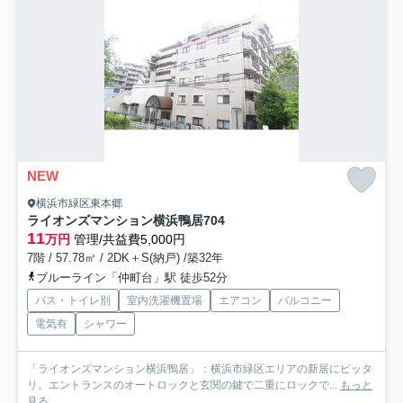
NEW
横浜市緑区東本郷
ライオンズマンション横浜鴨居
704
11
万円
管理/共益費5,000円
7階 / 57.78㎡ / 2DK＋S(納戸) /築32年
ブルーライン「仲町台」駅 徒歩52分
バス・トイレ別
室内洗濯機置場
エアコン
バルコニー
電気有
シャワー
「ライオンズマンション横浜鴨居」：横浜市緑区エリアの新居にピッタ
リ。エントランスのオートロックと玄関の鍵で二重にロックで...
もっと
見る