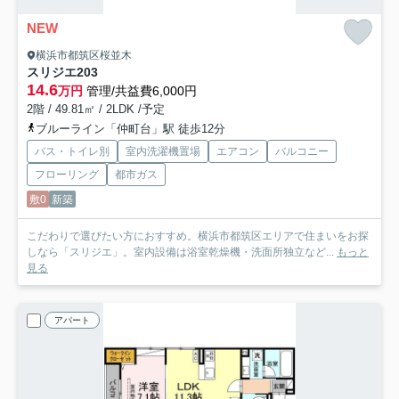
NEW
横浜市都筑区桜並木
スリジエ
203
14.6
万円
管理/共益費6,000円
2階 / 49.81㎡ / 2LDK /予定
ブルーライン「仲町台」駅 徒歩12分
バス・トイレ別
室内洗濯機置場
エアコン
バルコニー
フローリング
都市ガス
敷0
新築
こだわりで選びたい方におすすめ。横浜市都筑区エリアで住まいをお探
しなら「スリジエ」。室内設備は浴室乾燥機・洗面所独立など...
もっと
見る
アパート