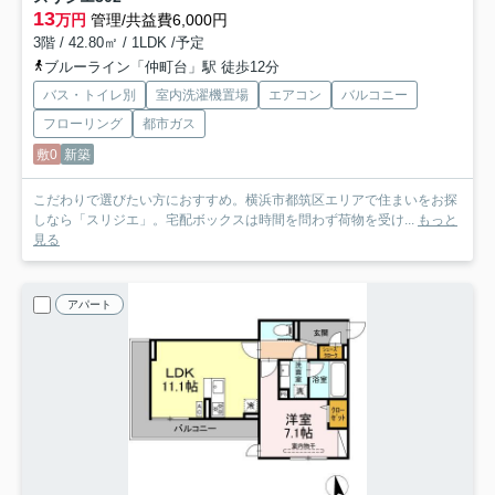
13
万円
管理/共益費6,000円
3階 / 42.80㎡ / 1LDK /予定
ブルーライン「仲町台」駅 徒歩12分
バス・トイレ別
室内洗濯機置場
エアコン
バルコニー
フローリング
都市ガス
敷0
新築
こだわりで選びたい方におすすめ。横浜市都筑区エリアで住まいをお探
しなら「スリジエ」。宅配ボックスは時間を問わず荷物を受け...
もっと
見る
アパート