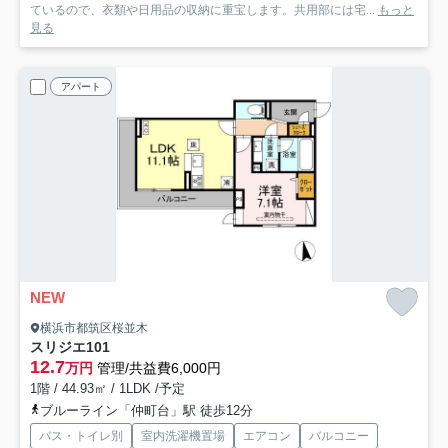
ているので、衣類や日用品の収納に重宝します。共用部には宅...
もっと
見る
アパート
NEW
横浜市都筑区桜並木
スリジエ
101
12.7
万円
管理/共益費6,000円
1階 / 44.93㎡ / 1LDK /予定
ブルーライン「仲町台」駅 徒歩12分
バス・トイレ別
室内洗濯機置場
エアコン
バルコニー