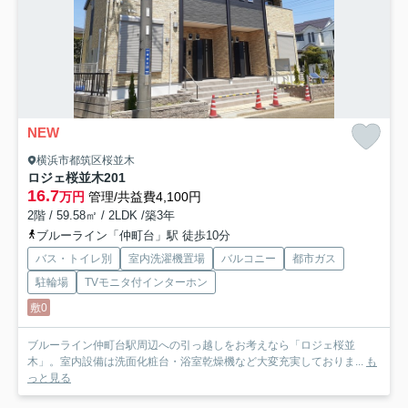
NEW
横浜市都筑区桜並木
ロジェ桜並木
201
16.7
万円
管理/共益費4,100円
2階 / 59.58㎡ / 2LDK /築3年
ブルーライン「仲町台」駅 徒歩10分
バス・トイレ別
室内洗濯機置場
バルコニー
都市ガス
駐輪場
TVモニタ付インターホン
敷0
ブルーライン仲町台駅周辺への引っ越しをお考えなら「ロジェ桜並
木」。室内設備は洗面化粧台・浴室乾燥機など大変充実しておりま...
も
っと見る