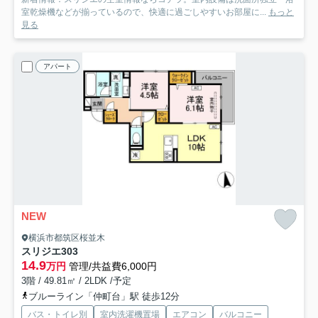
室乾燥機などが揃っているので、快適に過ごしやすいお部屋に...
もっと
見る
アパート
NEW
横浜市都筑区桜並木
スリジエ
303
14.9
万円
管理/共益費6,000円
3階 / 49.81㎡ / 2LDK /予定
ブルーライン「仲町台」駅 徒歩12分
バス・トイレ別
室内洗濯機置場
エアコン
バルコニー