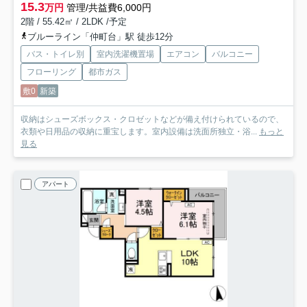
15.3
万円
管理/共益費6,000円
2階 / 55.42㎡ / 2LDK /予定
ブルーライン「仲町台」駅 徒歩12分
バス・トイレ別
室内洗濯機置場
エアコン
バルコニー
フローリング
都市ガス
敷0
新築
収納はシューズボックス・クロゼットなどが備え付けられているので、
衣類や日用品の収納に重宝します。室内設備は洗面所独立・浴...
もっと
見る
アパート