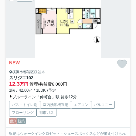
NEW
横浜市都筑区桜並木
スリジエ
102
12.3
万円
管理/共益費6,000円
1階 / 42.80㎡ / 1LDK /予定
ブルーライン「仲町台」駅 徒歩12分
バス・トイレ別
室内洗濯機置場
エアコン
バルコニー
フローリング
都市ガス
敷0
新築
収納はウォークインクロゼット・シューズボックスなどが備え付けられ