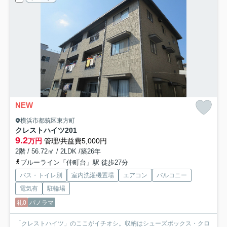
NEW
横浜市都筑区東方町
クレストハイツ
201
9.2
万円
管理/共益費5,000円
2階 / 56.72㎡ / 2LDK /築26年
ブルーライン「仲町台」駅 徒歩27分
バス・トイレ別
室内洗濯機置場
エアコン
バルコニー
電気有
駐輪場
礼0
パノラマ
「クレストハイツ」のここがイチオシ。収納はシューズボックス・クロ