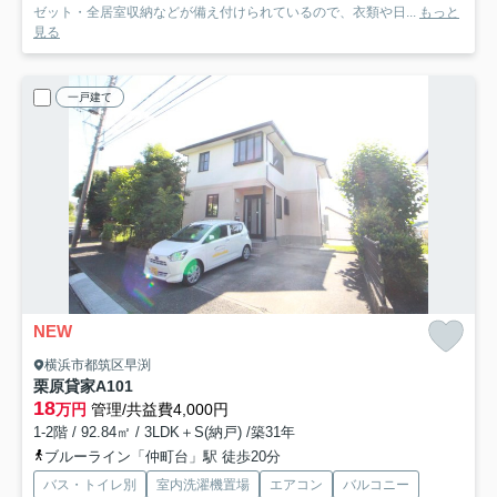
ゼット・全居室収納などが備え付けられているので、衣類や日...
もっと
見る
一戸建て
NEW
横浜市都筑区早渕
栗原貸家A
101
18
万円
管理/共益費4,000円
1-2階 / 92.84㎡ / 3LDK＋S(納戸) /築31年
ブルーライン「仲町台」駅 徒歩20分
バス・トイレ別
室内洗濯機置場
エアコン
バルコニー