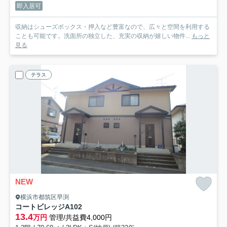
即入居可
収納はシューズボックス・押入など豊富なので、広々と空間を利用する
ことも可能です。洗面所の独立した、充実の収納が嬉しい物件...
もっと
見る
テラス
NEW
横浜市都筑区早渕
コートビレッジA
102
13.4
万円
管理/共益費4,000円