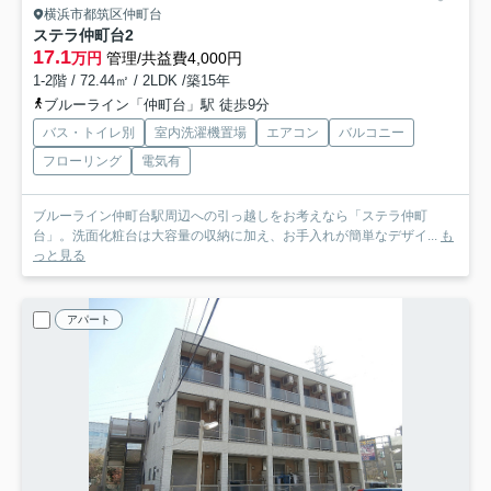
横浜市都筑区仲町台
ステラ仲町台
2
17.1
万円
管理/共益費4,000円
1-2階 / 72.44㎡ / 2LDK /築15年
ブルーライン「仲町台」駅 徒歩9分
バス・トイレ別
室内洗濯機置場
エアコン
バルコニー
フローリング
電気有
ブルーライン仲町台駅周辺への引っ越しをお考えなら「ステラ仲町
台」。洗面化粧台は大容量の収納に加え、お手入れが簡単なデザイ...
も
っと見る
アパート