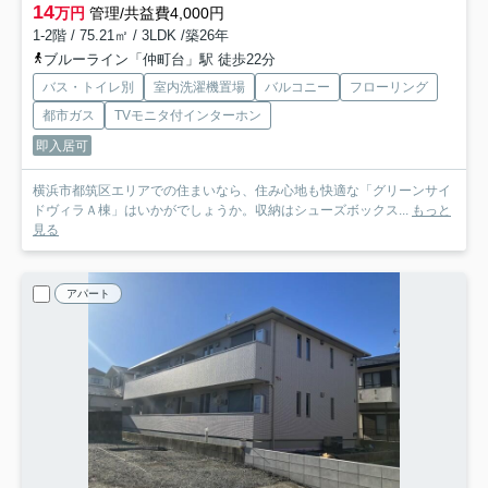
14
万円
管理/共益費4,000円
1-2階 / 75.21㎡ / 3LDK /築26年
ブルーライン「仲町台」駅 徒歩22分
バス・トイレ別
室内洗濯機置場
バルコニー
フローリング
都市ガス
TVモニタ付インターホン
即入居可
横浜市都筑区エリアでの住まいなら、住み心地も快適な「グリーンサイ
ドヴィラＡ棟」はいかがでしょうか。収納はシューズボックス...
もっと
見る
アパート