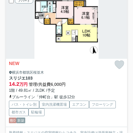
アパート
NEW
横浜市都筑区桜並木
スリジエ
103
14.2
万円
管理/共益費6,000円
1階 / 49.81㎡ / 2LDK /予定
ブルーライン「仲町台」駅 徒歩12分
バス・トイレ別
室内洗濯機置場
エアコン
フローリング
都市ガス
駐輪場
敷0
新築
新着情報：スリジエの空室情報ならコチラ。室内設備は洗面所独立・浴