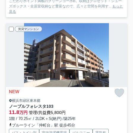
こだわりポイント満載のグリーンコーポB。収納はクロゼット・シュー
ズボックス・全居室収納など豊富なので、広々と空間を利用す...
もっと
見る
賃貸マンション
NEW
横浜市緑区東本郷
ノーブルフォレスタ
103
11.8
万円
管理/共益費5,800円
1階 / 70.25㎡ / 2LDK＋S(納戸) /築25年
ブルーライン「仲町台」駅 徒歩45分
バス・トイレ別
室内洗濯機置場
バルコニー
電気有