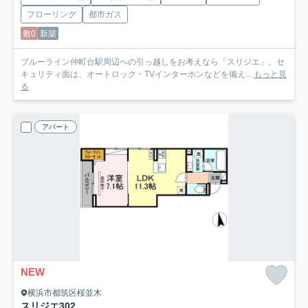
フローリング
都市ガス
敷0
新築
ブルーライン仲町台駅周辺への引っ越しをお考えなら「スリジエ」。セ
キュリティ面は、オートロック・TVインターホンなどを備え...
もっと見
る
アパート
NEW
横浜市都筑区桜並木
スリジエ
302