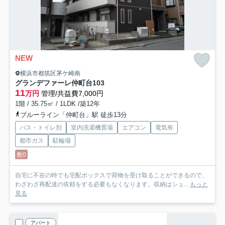
NEW
横浜市都筑区茅ケ崎南
グランデファーレ仲町台
103
11
万円
管理/共益費7,000円
1階 / 35.75㎡ / 1LDK /築12年
ブルーライン「仲町台」駅 徒歩13分
バス・トイレ別
室内洗濯機置場
エアコン
電気有
都市ガス
駐輪場
敷0
自宅に不在の時でも宅配ボックスで荷物を受け取ることができるので、
わざわざ再配達の依頼をする必要もなくなります。収納はシュ...
もっと
見る
アパート