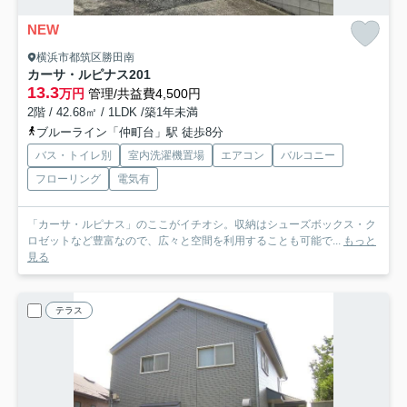
NEW
横浜市都筑区勝田南
カーサ・ルピナス
201
13.3
万円
管理/共益費4,500円
2階 / 42.68㎡ / 1LDK /築1年未満
ブルーライン「仲町台」駅 徒歩8分
バス・トイレ別
室内洗濯機置場
エアコン
バルコニー
フローリング
電気有
「カーサ・ルピナス」のここがイチオシ。収納はシューズボックス・ク
ロゼットなど豊富なので、広々と空間を利用することも可能で...
もっと
見る
テラス