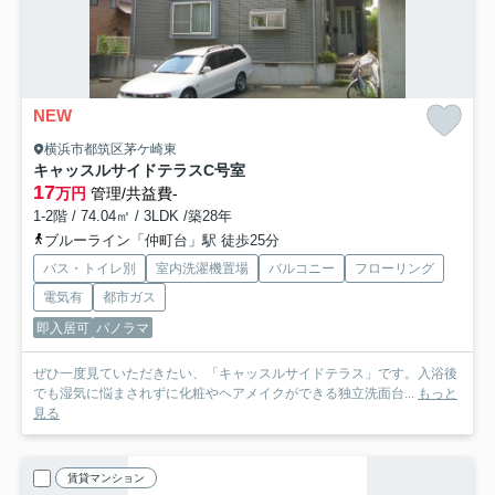
NEW
横浜市都筑区茅ケ崎東
キャッスルサイドテラス
C号室
17
万円
管理/共益費-
1-2階 / 74.04㎡ / 3LDK /築28年
ブルーライン「仲町台」駅 徒歩25分
バス・トイレ別
室内洗濯機置場
バルコニー
フローリング
電気有
都市ガス
即入居可
パノラマ
ぜひ一度見ていただきたい、「キャッスルサイドテラス」です。入浴後
でも湿気に悩まされずに化粧やヘアメイクができる独立洗面台...
もっと
見る
賃貸マンション