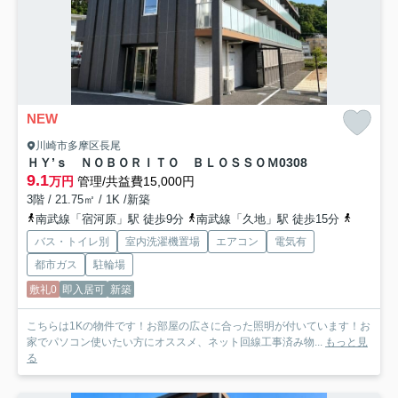
NEW
川崎市多摩区長尾
ＨＹ’ｓ ＮＯＢＯＲＩＴＯ ＢＬＯＳＳＯＭ
0308
9.1
万円
管理/共益費15,000円
3階 / 21.75㎡ / 1K /新築
南武線「宿河原」駅 徒歩9分
南武線「久地」駅 徒歩15分
小田急小
バス・トイレ別
室内洗濯機置場
エアコン
電気有
都市ガス
駐輪場
敷礼0
即入居可
新築
こちらは1Kの物件です！お部屋の広さに合った照明が付いています！お
家でパソコン使いたい方にオススメ、ネット回線工事済み物...
もっと見
る