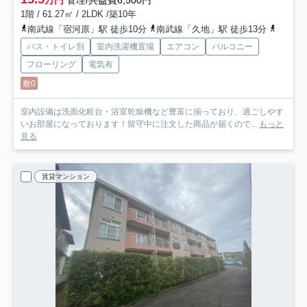
万円
管理/共益費6,500円
1階 / 61.27㎡ / 2LDK /築10年
南武線「宿河原」駅 徒歩10分
南武線「久地」駅 徒歩13分
小田急
バス・トイレ別
室内洗濯機置場
エアコン
バルコニー
フローリング
電気有
敷0
室内設備は洗面化粧台・浴室乾燥機など豊富に揃っており、過ごしやす
いお部屋になっております！留守中に注文した商品が届くので...
もっと
見る
賃貸マンション