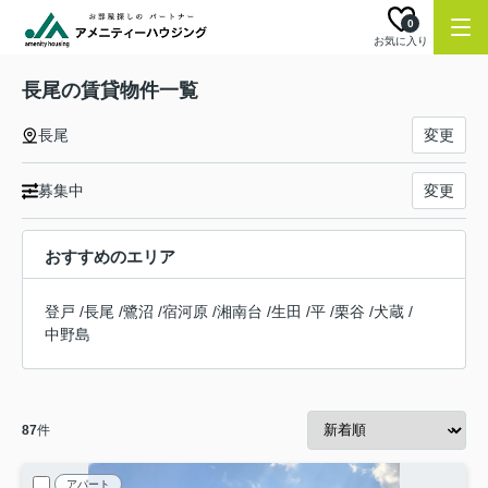
0
お気に入り
長尾の賃貸物件一覧
長尾
変更
募集中
変更
おすすめのエリア
登戸
/
長尾
/
鷺沼
/
宿河原
/
湘南台
/
生田
/
平
/
栗谷
/
犬蔵
/
中野島
87
件
アパート