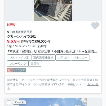
NEW
川崎市多摩区長尾
グリーンハイツ
101
9.6
万円
管理/共益費6,000円
1階 / 46.68㎡ / 1LDK /築10年
南武線「宿河原」駅 徒歩17分
小田急小田原線「向ヶ丘遊園」駅 バス11分 「長尾」 停歩7分
バス・トイレ別
室内洗濯機置場
エアコン
バルコニー
フローリング
電気有
敷0
パノラマ
新着情報：グリーンハイツの空室情報ならコチラ！カメラで訪問者を確
認できるTVインターホンが設置されています！収納はシュー...
もっと見
る
アパート