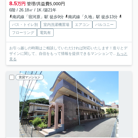
8.5
万円
管理/共益費5,000円
6階 / 26.18㎡ / 1K /築21年
南武線「宿河原」駅 徒歩9分
南武線「久地」駅 徒歩13分
小田急小
バス・トイレ別
室内洗濯機置場
エアコン
バルコニー
フローリング
電気有
お引っ越しの時期はご相談していただければ対応いたします！造りとデ
ザインに関して、自信をもって情報を提供できるマンションで...
もっと
見る
賃貸マンション