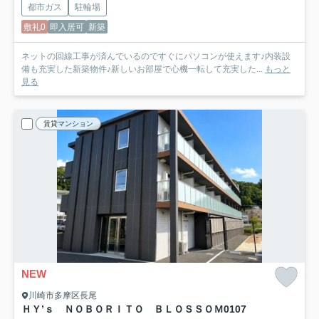
都市ガス
駐輪場
敷礼0
即入居可
新築
ネットの回線工事が済んでいるのですぐにパソコンが使えます♪内装設
備も充実した新築物件♪新しいお部屋で心機一転して充実した...
もっと
見る
賃貸マンション
NEW
川崎市多摩区長尾
ＨＹ’ｓ ＮＯＢＯＲＩＴＯ ＢＬＯＳＳＯＭ
0107