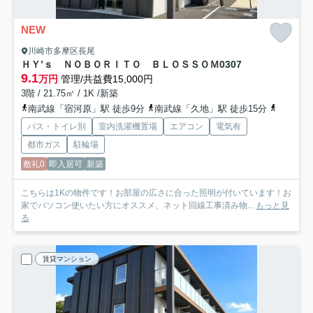
NEW
川崎市多摩区長尾
ＨＹ’ｓ ＮＯＢＯＲＩＴＯ ＢＬＯＳＳＯＭ
0307
9.1
万円
管理/共益費15,000円
3階 / 21.75㎡ / 1K /新築
南武線「宿河原」駅 徒歩9分
南武線「久地」駅 徒歩15分
小田急小
バス・トイレ別
室内洗濯機置場
エアコン
電気有
都市ガス
駐輪場
敷礼0
即入居可
新築
こちらは1Kの物件です！お部屋の広さに合った照明が付いています！お
家でパソコン使いたい方にオススメ、ネット回線工事済み物...
もっと見
る
賃貸マンション