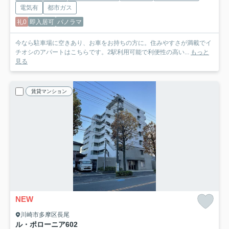
電気有
都市ガス
礼0
即入居可
パノラマ
今なら駐車場に空きあり、お車をお持ちの方に。住みやすさが満載でイ
チオシのアパートはこちらです。2駅利用可能で利便性の高い...
もっと
見る
賃貸マンション
NEW
川崎市多摩区長尾
ル・ポローニア
602