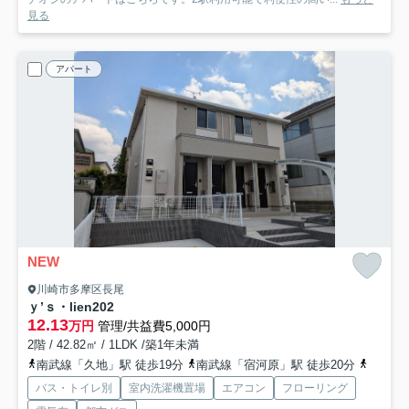
見る
アパート
NEW
川崎市多摩区長尾
ｙ’ｓ・lien
202
12.13
万円
管理/共益費5,000円
2階 / 42.82㎡ / 1LDK /築1年未満
南武線「久地」駅 徒歩19分
南武線「宿河原」駅 徒歩20分
南武線
バス・トイレ別
室内洗濯機置場
エアコン
フローリング