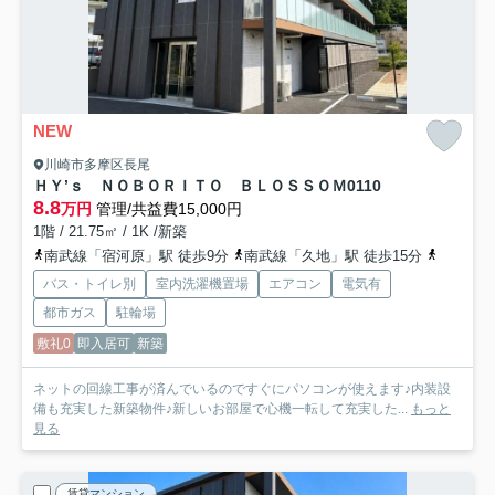
NEW
川崎市多摩区長尾
ＨＹ’ｓ ＮＯＢＯＲＩＴＯ ＢＬＯＳＳＯＭ
0110
8.8
万円
管理/共益費15,000円
1階 / 21.75㎡ / 1K /新築
南武線「宿河原」駅 徒歩9分
南武線「久地」駅 徒歩15分
小田急小
バス・トイレ別
室内洗濯機置場
エアコン
電気有
都市ガス
駐輪場
敷礼0
即入居可
新築
ネットの回線工事が済んでいるのですぐにパソコンが使えます♪内装設
備も充実した新築物件♪新しいお部屋で心機一転して充実した...
もっと
見る
賃貸マンション