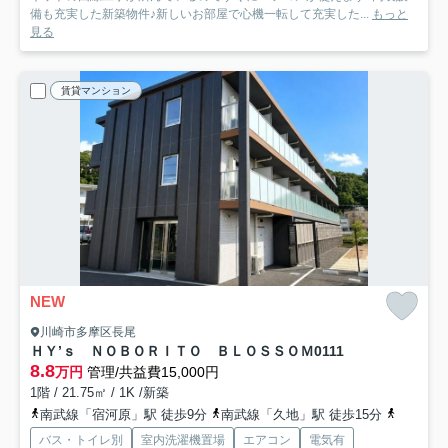
備も充実した新築物件♪新しいお部屋で心機一転して充実した...
もっと
見る
賃貸マンション
NEW
川崎市多摩区長尾
ＨＹ’ｓ ＮＯＢＯＲＩＴＯ ＢＬＯＳＳＯＭ
0111
8.8
万円
管理/共益費15,000円
1階 / 21.75㎡ / 1K /新築
南武線「宿河原」駅 徒歩9分
南武線「久地」駅 徒歩15分
小田急小
バス・トイレ別
室内洗濯機置場
エアコン
電気有