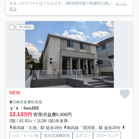
チオシのアパートはこちらです。2駅利用可能で利便性の高い...
もっと
見る
アパート
NEW
川崎市多摩区長尾
ｙ’ｓ・lien
202
12.13
万円
管理/共益費5,000円
2階 / 42.82㎡ / 1LDK /築1年未満
南武線「久地」駅 徒歩19分
南武線「宿河原」駅 徒歩20分
南武線
バス・トイレ別
室内洗濯機置場
エアコン
フローリング