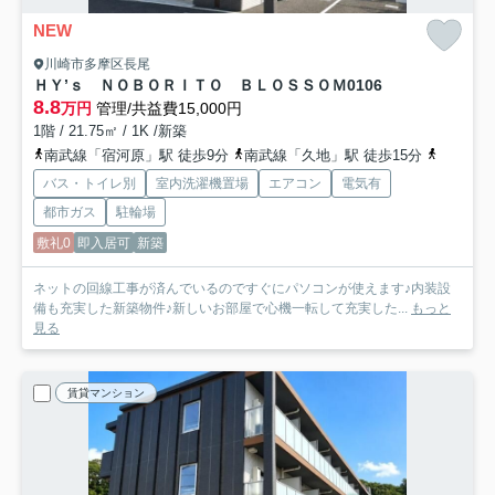
NEW
川崎市多摩区長尾
ＨＹ’ｓ ＮＯＢＯＲＩＴＯ ＢＬＯＳＳＯＭ
0106
8.8
万円
管理/共益費15,000円
1階 / 21.75㎡ / 1K /新築
南武線「宿河原」駅 徒歩9分
南武線「久地」駅 徒歩15分
小田急小
バス・トイレ別
室内洗濯機置場
エアコン
電気有
都市ガス
駐輪場
敷礼0
即入居可
新築
ネットの回線工事が済んでいるのですぐにパソコンが使えます♪内装設
備も充実した新築物件♪新しいお部屋で心機一転して充実した...
もっと
見る
賃貸マンション