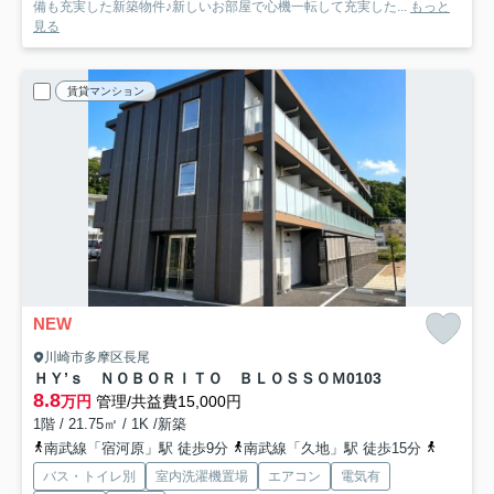
備も充実した新築物件♪新しいお部屋で心機一転して充実した...
もっと
見る
賃貸マンション
NEW
川崎市多摩区長尾
ＨＹ’ｓ ＮＯＢＯＲＩＴＯ ＢＬＯＳＳＯＭ
0103
8.8
万円
管理/共益費15,000円
1階 / 21.75㎡ / 1K /新築
南武線「宿河原」駅 徒歩9分
南武線「久地」駅 徒歩15分
小田急小
バス・トイレ別
室内洗濯機置場
エアコン
電気有