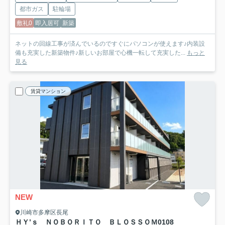
都市ガス
駐輪場
敷礼0
即入居可
新築
ネットの回線工事が済んでいるのですぐにパソコンが使えます♪内装設
備も充実した新築物件♪新しいお部屋で心機一転して充実した...
もっと
見る
賃貸マンション
NEW
川崎市多摩区長尾
ＨＹ’ｓ ＮＯＢＯＲＩＴＯ ＢＬＯＳＳＯＭ
0108