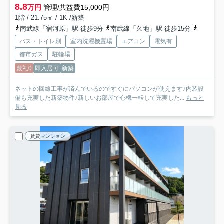
8.8
万円
管理/共益費15,000円
1階 / 21.75㎡ / 1K /新築
南武線「宿河原」駅 徒歩9分
南武線「久地」駅 徒歩15分
小田急小
バス・トイレ別
室内洗濯機置場
エアコン
電気有
都市ガス
駐輪場
敷礼0
即入居可
新築
ネットの回線工事が済んでいるのですぐにパソコンが使えます♪内装設
備も充実した新築物件♪新しいお部屋で心機一転して充実した...
もっと
見る
賃貸マンション