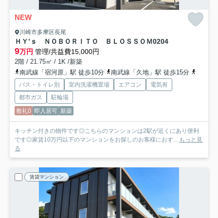
NEW
川崎市多摩区長尾
ＨＹ’ｓ ＮＯＢＯＲＩＴＯ ＢＬＯＳＳＯＭ
0204
9
万円
管理/共益費15,000円
2階 / 21.75㎡ / 1K /新築
南武線「宿河原」駅 徒歩10分
南武線「久地」駅 徒歩15分
小田急
バス・トイレ別
室内洗濯機置場
エアコン
電気有
都市ガス
駐輪場
敷礼0
即入居可
新築
キッチン付きの物件です◎こちらのマンションは2駅が近くにあり便利
です◎家賃10万円以下のマンションをお探しのお客様におす...
もっと見
る
賃貸マンション