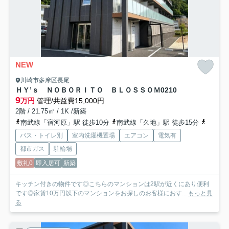
NEW
川崎市多摩区長尾
ＨＹ’ｓ ＮＯＢＯＲＩＴＯ ＢＬＯＳＳＯＭ
0210
9
万円
管理/共益費15,000円
2階 / 21.75㎡ / 1K /新築
南武線「宿河原」駅 徒歩10分
南武線「久地」駅 徒歩15分
小田急
バス・トイレ別
室内洗濯機置場
エアコン
電気有
都市ガス
駐輪場
敷礼0
即入居可
新築
キッチン付きの物件です◎こちらのマンションは2駅が近くにあり便利
です◎家賃10万円以下のマンションをお探しのお客様におす...
もっと見
る