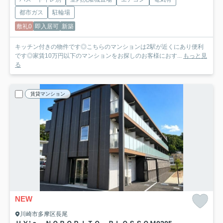
都市ガス
駐輪場
敷礼0
即入居可
新築
キッチン付きの物件です◎こちらのマンションは2駅が近くにあり便利
です◎家賃10万円以下のマンションをお探しのお客様におす...
もっと見
る
賃貸マンション
NEW
川崎市多摩区長尾