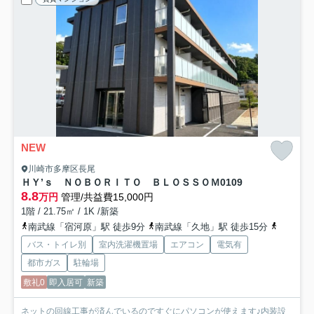
NEW
川崎市多摩区長尾
ＨＹ’ｓ ＮＯＢＯＲＩＴＯ ＢＬＯＳＳＯＭ
0109
8.8
万円
管理/共益費15,000円
1階 / 21.75㎡ / 1K /新築
南武線「宿河原」駅 徒歩9分
南武線「久地」駅 徒歩15分
小田急小
バス・トイレ別
室内洗濯機置場
エアコン
電気有
都市ガス
駐輪場
敷礼0
即入居可
新築
ネットの回線工事が済んでいるのですぐにパソコンが使えます♪内装設