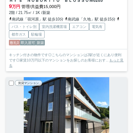
ＨＹ’ｓ ＮＯＢＯＲＩＴＯ ＢＬＯＳＳＯＭ
0205
9
万円
管理/共益費15,000円
2階 / 21.75㎡ / 1K /新築
南武線「宿河原」駅 徒歩10分
南武線「久地」駅 徒歩15分
小田急
バス・トイレ別
室内洗濯機置場
エアコン
電気有
都市ガス
駐輪場
敷礼0
即入居可
新築
キッチン付きの物件です◎こちらのマンションは2駅が近くにあり便利
です◎家賃10万円以下のマンションをお探しのお客様におす...
もっと見
る
賃貸マンション