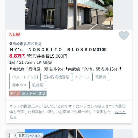
NEW
川崎市多摩区長尾
ＨＹ’ｓ ＮＯＢＯＲＩＴＯ ＢＬＯＳＳＯＭ
0105
8.8
万円
管理/共益費15,000円
1階 / 21.75㎡ / 1K /新築
南武線「宿河原」駅 徒歩9分
南武線「久地」駅 徒歩15分
小田急小
バス・トイレ別
室内洗濯機置場
エアコン
電気有
都市ガス
駐輪場
敷礼0
即入居可
新築
ネットの回線工事が済んでいるのですぐにパソコンが使えます♪内装設
備も充実した新築物件♪新しいお部屋で心機一転して充実した...
もっと
見る
賃貸マンション