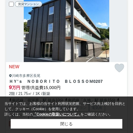
賃貸マンション
NEW
川崎市多摩区長尾
ＨＹ’ｓ ＮＯＢＯＲＩＴＯ ＢＬＯＳＳＯＭ
0207
9
万円
管理/共益費15,000円
2階 / 21.75㎡ / 1K /新築
南武線「宿河原」駅 徒歩10分
南武線「久地」駅 徒歩15分
小田急
当サイトでは、お客様の当サイト利用状況把握、サービス向上検討を目的と
バス・トイレ別
室内洗濯機置場
エアコン
電気有
して、クッキー（Cookie）を使用しています。
詳しくは、当社の
「Cookieの取扱いについて」
をご確認ください。
都市ガス
駐輪場
閉じる
敷礼0
即入居可
新築