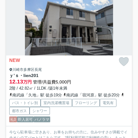
NEW
川崎市多摩区長尾
ｙ’ｓ・lien
201
12.13
万円
管理/共益費5,000円
2階 / 42.82㎡ / 1LDK /築1年未満
南武線「久地」駅 徒歩19分
南武線「宿河原」駅 徒歩20分
南武線
バス・トイレ別
室内洗濯機置場
フローリング
電気有
都市ガス
シャワー
礼0
即入居可
パノラマ
今なら駐車場に空きあり、お車をお持ちの方に。住みやすさが満載でイ
チオシのアパートはこちらです。2駅利用可能で利便性の高い...
もっと