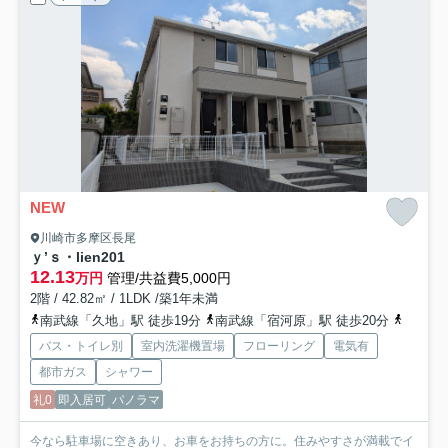
NEW
川崎市多摩区長尾
ｙ’ｓ・lien
201
12.13
万円
管理/共益費5,000円
2階 / 42.82㎡ / 1LDK /築1年未満
南武線「久地」駅 徒歩19分
南武線「宿河原」駅 徒歩20分
南武線
バス・トイレ別
室内洗濯機置場
フローリング
電気有
都市ガス
シャワー
礼0
即入居可
パノラマ
今なら駐車場に空きあり、お車をお持ちの方に。住みやすさが満載でイ