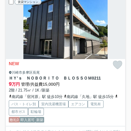
賃貸マンション
NEW
川崎市多摩区長尾
ＨＹ’ｓ ＮＯＢＯＲＩＴＯ ＢＬＯＳＳＯＭ
0211
9
万円
管理/共益費15,000円
2階 / 21.75㎡ / 1K /新築
南武線「宿河原」駅 徒歩10分
南武線「久地」駅 徒歩15分
小田急
バス・トイレ別
室内洗濯機置場
エアコン
電気有
都市ガス
駐輪場
敷礼0
即入居可
新築