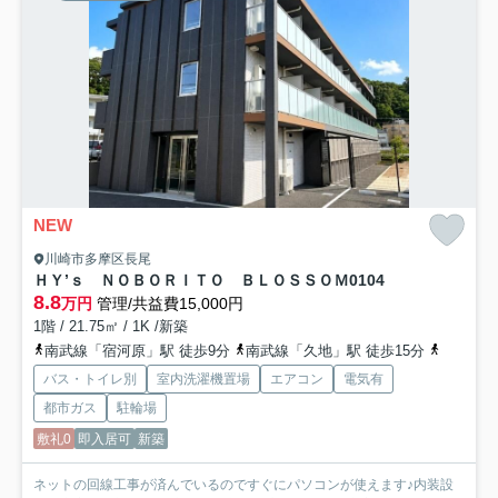
NEW
川崎市多摩区長尾
ＨＹ’ｓ ＮＯＢＯＲＩＴＯ ＢＬＯＳＳＯＭ
0104
8.8
万円
管理/共益費15,000円
1階 / 21.75㎡ / 1K /新築
南武線「宿河原」駅 徒歩9分
南武線「久地」駅 徒歩15分
小田急小
バス・トイレ別
室内洗濯機置場
エアコン
電気有
都市ガス
駐輪場
敷礼0
即入居可
新築
ネットの回線工事が済んでいるのですぐにパソコンが使えます♪内装設