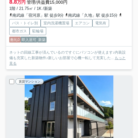
8.8
万円
管理/共益費15,000円
1階 / 21.75㎡ / 1K /新築
南武線「宿河原」駅 徒歩9分
南武線「久地」駅 徒歩15分
小田急小
バス・トイレ別
室内洗濯機置場
エアコン
電気有
都市ガス
駐輪場
敷礼0
即入居可
新築
ネットの回線工事が済んでいるのですぐにパソコンが使えます♪内装設
備も充実した新築物件♪新しいお部屋で心機一転して充実した...
もっと
見る
賃貸マンション