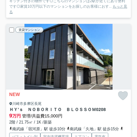
キッチン付きの物件です◎こちらのマンションは2駅が近くにあり便利
です◎家賃10万円以下のマンションをお探しのお客様におす...
もっと見
る
賃貸マンション
NEW
川崎市多摩区長尾
ＨＹ’ｓ ＮＯＢＯＲＩＴＯ ＢＬＯＳＳＯＭ
0208
9
万円
管理/共益費15,000円
2階 / 21.75㎡ / 1K /新築
南武線「宿河原」駅 徒歩10分
南武線「久地」駅 徒歩15分
小田急
バス・トイレ別
室内洗濯機置場
エアコン
電気有