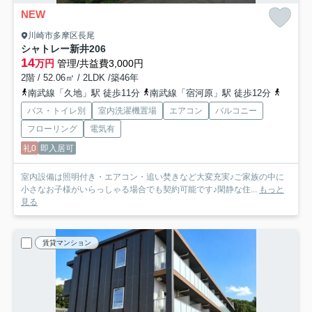
NEW
川崎市多摩区長尾
シャトレー新井
206
14
万円
管理/共益費3,000円
2階 / 52.06㎡ / 2LDK /築46年
南武線「久地」駅 徒歩11分
南武線「宿河原」駅 徒歩12分
南武線
バス・トイレ別
室内洗濯機置場
エアコン
バルコニー
フローリング
電気有
礼0
即入居可
室内設備は照明付き・エアコン・追い焚きなど大変充実♪ご家族の中に
小さなお子様がいらっしゃる場合でも契約可能です♪閑静な住...
もっと
見る
賃貸マンション