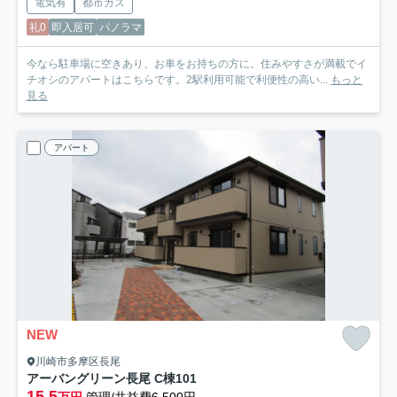
電気有
都市ガス
礼0
即入居可
パノラマ
今なら駐車場に空きあり、お車をお持ちの方に。住みやすさが満載でイ
チオシのアパートはこちらです。2駅利用可能で利便性の高い...
もっと
見る
アパート
NEW
川崎市多摩区長尾
アーバングリーン長尾 C棟
101
15.5