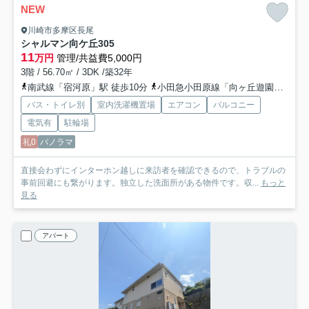
NEW
川崎市多摩区長尾
シャルマン向ケ丘
305
11
万円
管理/共益費5,000円
3階 / 56.70㎡ / 3DK /築32年
南武線「宿河原」駅 徒歩10分
小田急小田原線「向ヶ丘遊園」駅 徒歩19分
バス・トイレ別
室内洗濯機置場
エアコン
バルコニー
電気有
駐輪場
礼0
パノラマ
直接会わずにインターホン越しに来訪者を確認できるので、トラブルの
事前回避にも繋がります。独立した洗面所がある物件です。収...
もっと
見る
アパート