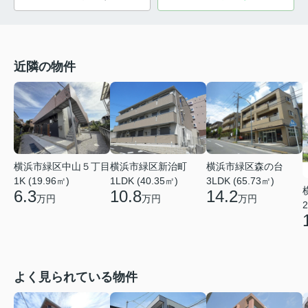
近隣の物件
横浜市緑区中山５丁目
横浜市緑区新治町
横浜市緑区森の台
1K (19.96㎡)
1LDK (40.35㎡)
3LDK (65.73㎡)
6.3
10.8
14.2
万円
万円
万円
2
よく見られている物件