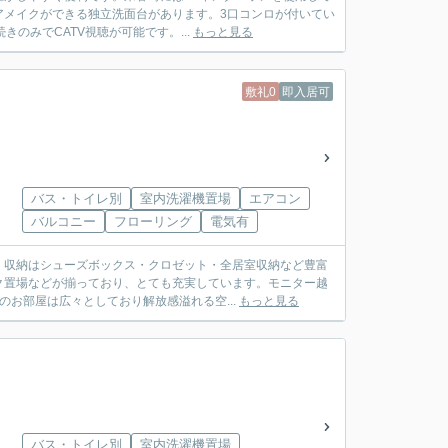
アメイクができる独立洗面台があります。3口コンロが付いてい
のみでCATV視聴が可能です。...
もっと見る
敷礼0
即入居可
バス・トイレ別
室内洗濯機置場
エアコン
バルコニー
フローリング
電気有
。収納はシューズボックス・クロゼット・全居室収納など豊富
ク置場などが揃っており、とても充実しています。モニター越
のお部屋は広々としており解放感溢れる空...
もっと見る
バス・トイレ別
室内洗濯機置場