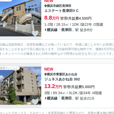
NEW
横浜市緑区
長津田
エステート長津田V C
8.8
万円
管理/共益費4,500円
1-2階 / 28.15㎡ / 1DK /築22年 /2階建
横浜線
「
長津田
」駅 徒歩8分
設備は洗面所独立・浴室乾燥機などが揃っているので、快適に過ごしやすいお部屋に
認することがきるので安心感があります。2沿線利用可能な物件です。価格8.8万
キッチンスペースが確保された1DKの物件なので料理がお好きな方にぴったりです。
賃貸マンション
NEW
横浜市青葉区
あかね台
ジュネスあかね台 302
13.2
万円
管理/共益費5,000円
3階 / 89.34㎡ / 3LDK /築34年 /4階建
横浜線
「
長津田
」駅 徒歩21分
はシューズボックス・クロゼット・全居室収納など豊富なので、衣類や履き物の整理