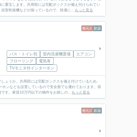
納に重宝します。共用部には宅配ボックスが備え付けられてい
浴室乾燥機などが揃っているので、快適に...
もっと見る
敷礼0
新築
バス・トイレ別
室内洗濯機置場
エアコン
フローリング
電気有
TVモニタ付インターホン
でしょうか。共用部には宅配ボックスを備え付けているため、
ーホンなどを設置しているので安全面でも優れております。収
す。家賃10万円以下の物件をお探しの...
もっと見る
敷礼0
新築