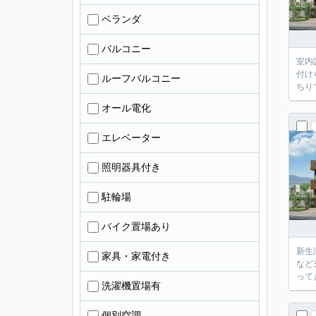
ベランダ
バルコニー
室内
付け
ルーフバルコニー
ちり
オール電化
エレベーター
照明器具付き
駐輪場
バイク置場あり
新生
家具・家電付き
など
って
洗濯機置場有
個別空調