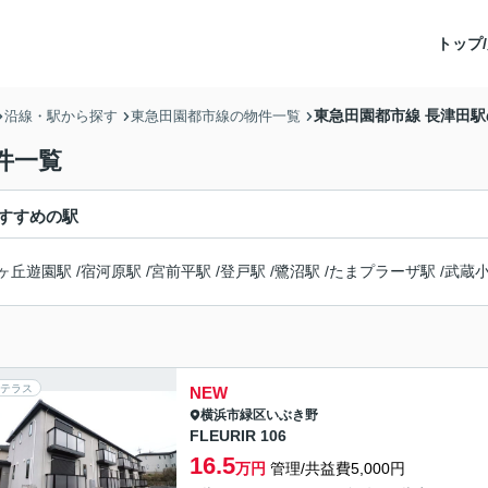
トップ/
東急田園都市線 長津田
沿線・駅から探す
東急田園都市線の物件一覧
件一覧
すすめの駅
ヶ丘遊園駅
/
宿河原駅
/
宮前平駅
/
登戸駅
/
鷺沼駅
/
たまプラーザ駅
/
武蔵
テラス
NEW
横浜市緑区
いぶき野
FLEURIR 106
16.5
万円
管理/共益費5,000円