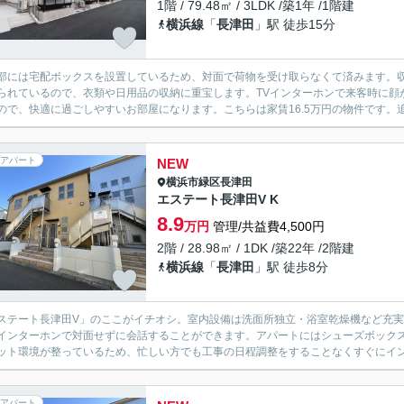
1階 / 79.48㎡ / 3LDK /築1年 /1階建
横浜線
「
長津田
」駅 徒歩15分
部には宅配ボックスを設置しているため、対面で荷物を受け取らなくて済みます。
られているので、衣類や日用品の収納に重宝します。TVインターホンで来客時に顔
ので、快適に過ごしやすいお部屋になります。こちらは家賃16.5万円の物件です。追
アパート
NEW
横浜市緑区
長津田
エステート長津田V K
8.9
万円
管理/共益費4,500円
2階 / 28.98㎡ / 1DK /築22年 /2階建
横浜線
「
長津田
」駅 徒歩8分
ステート長津田V」のここがイチオシ。室内設備は洗面所独立・浴室乾燥機など充
インターホンで対面せずに会話することができます。アパートにはシューズボック
ット環境が整っているため、忙しい方でも工事の日程調整をすることなくすぐにイン
アパート