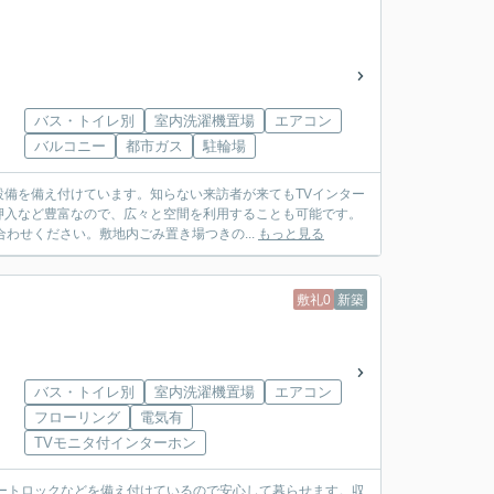
バス・トイレ別
室内洗濯機置場
エアコン
バルコニー
都市ガス
駐輪場
備を備え付けています。知らない来訪者が来てもTVインター
押入など豊富なので、広々と空間を利用することも可能です。
わせください。敷地内ごみ置き場つきの...
もっと見る
敷礼0
新築
バス・トイレ別
室内洗濯機置場
エアコン
フローリング
電気有
TVモニタ付インターホン
ートロックなどを備え付けているので安心して暮らせます。収