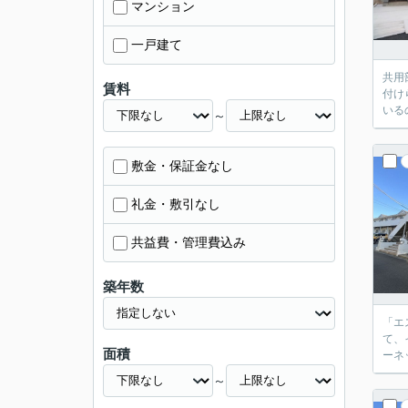
マンション
一戸建て
共用
賃料
付け
いる
～
敷金・保証金なし
礼金・敷引なし
共益費・管理費込み
築年数
「エ
て、
面積
ーネ
～