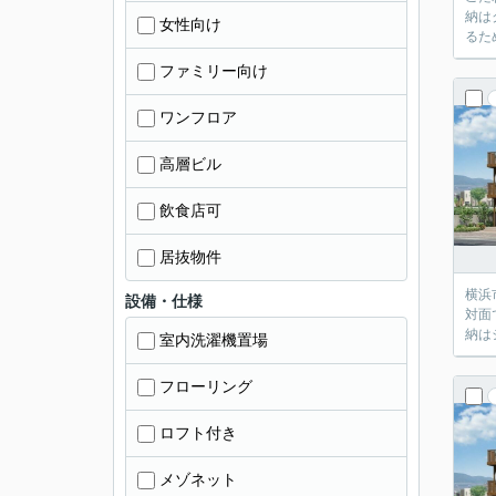
納は
女性向け
るた
ファミリー向け
ワンフロア
高層ビル
飲食店可
居抜物件
横浜
設備・仕様
対面
納は
室内洗濯機置場
フローリング
ロフト付き
メゾネット