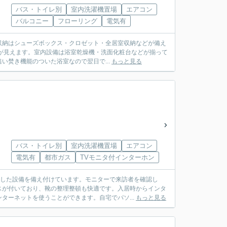
バス・トイレ別
室内洗濯機置場
エアコン
バルコニー
フローリング
電気有
収納はシューズボックス・クロゼット・全居室収納などが備え
が見えます。室内設備は浴室乾燥機・洗面化粧台などが揃って
い焚き機能のついた浴室なので翌日で...
もっと見る
バス・トイレ別
室内洗濯機置場
エアコン
電気有
都市ガス
TVモニタ付インターホン
実した設備を備え付けています。モニターで来訪者を確認し
スが付いており、靴の整理整頓も快適です。入居時からインタ
ターネットを使うことができます。自宅でパソ...
もっと見る