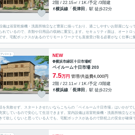
2階 / 22.15㎡ / 1K /予定 /3階建
横浜線
「
長津田
」駅 徒歩22分
設備は浴室乾燥機・洗面所独立など豊富に揃っており、過ごしやすいお部屋になっ
られているので、衣類や日用品の収納に重宝します。セキュリティ面は、オートロッ
です。宅配ボックスがあるのでリモートワークでも直接受け取る必要がなく仕事に集
アパート
NEW
横浜市緑区
十日市場町
ベイルーム十日市場 203
7.5
万円
管理/共益費4,000円
2階 / 22.11㎡ / 1K /予定 /3階建
横浜線
「
長津田
」駅 徒歩22分
活を失敗せず、スタートさせたいならこちらの「ベイルーム十日市場」はいかがでし
充実しているので安心して生活できます。室内設備は浴室乾燥機・洗面所独立など
きて欲しくないと思っている人でも、宅配ボックスがあるので防犯上の安全が確保できま