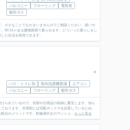
バルコニー
フローリング
電気有
都市ガス
ど、小さなことでもかまいませんのでご相談ください。扱いや
90.31㎡ある建物面積で暮らせます。どういった暮らしをし
実した生活を実現できます。
バス・トイレ別
室内洗濯機置場
エアコン
バルコニー
フローリング
都市ガス
付けられているので、衣類や日用品の収納に重宝します。知ら
えております。共用部には宅配ボックスを設置しているため、
粧台のメリットです。駐輪場付きのマンショ...
もっと見る