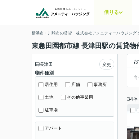
借りる
横浜市・川崎市の賃貸｜株式会社アメニティーハウジング
東急田園都市線 長津田駅の賃貸物
お
長津田
変更
物件種別
向
居住用
店舗
事務所
土地
その他事業用
34
件
駐車場
アパート