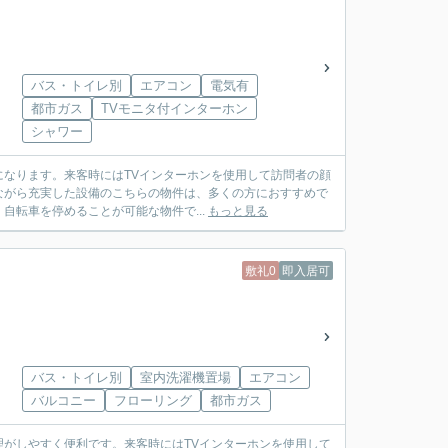
バス・トイレ別
エアコン
電気有
都市ガス
TVモニタ付インターホン
シャワー
なります。来客時にはTVインターホンを使用して訪問者の顔
円ながら充実した設備のこちらの物件は、多くの方におすすめで
自転車を停めることが可能な物件で...
もっと見る
敷礼0
即入居可
バス・トイレ別
室内洗濯機置場
エアコン
バルコニー
フローリング
都市ガス
がしやすく便利です。来客時にはTVインターホンを使用して