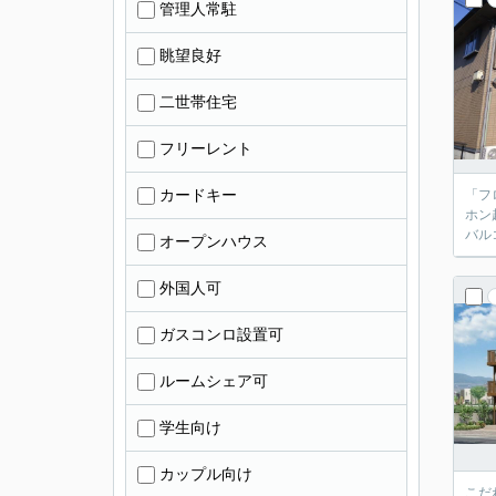
管理人常駐
眺望良好
二世帯住宅
フリーレント
カードキー
「フ
ホン
バル
オープンハウス
外国人可
ガスコンロ設置可
ルームシェア可
学生向け
カップル向け
こだ