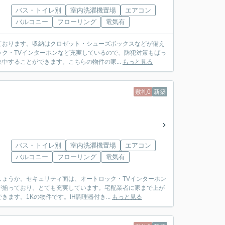
バス・トイレ別
室内洗濯機置場
エアコン
バルコニー
フローリング
電気有
ております。収納はクロゼット・シューズボックスなどが備え
ク・TVインターホンなど充実しているので、防犯対策もばっ
中することができます。こちらの物件の家...
もっと見る
敷礼0
新築
バス・トイレ別
室内洗濯機置場
エアコン
バルコニー
フローリング
電気有
ょうか。セキュリティ面は、オートロック・TVインターホン
が揃っており、とても充実しています。宅配業者に家まで上が
す。1Kの物件です。IH調理器付き...
もっと見る