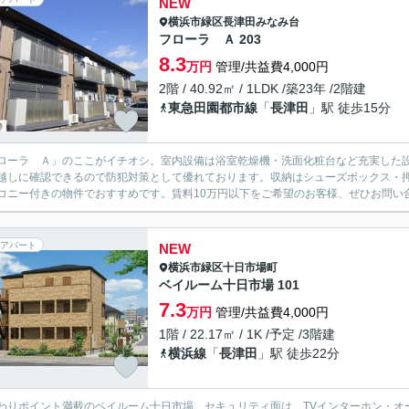
NEW
横浜市緑区
長津田みなみ台
フローラ Ａ 203
8.3
万円
管理/共益費4,000円
2階 / 40.92㎡ / 1LDK /築23年 /2階建
東急田園都市線
「
長津田
」駅 徒歩15分
ローラ Ａ」のここがイチオシ。室内設備は浴室乾燥機・洗面化粧台など充実した設
越しに確認できるので防犯対策として優れております。収納はシューズボックス・
コニー付きの物件でおすすめです。賃料10万円以下をご希望のお客様、ぜひお問い合
アパート
NEW
横浜市緑区
十日市場町
ベイルーム十日市場 101
7.3
万円
管理/共益費4,000円
1階 / 22.17㎡ / 1K /予定 /3階建
横浜線
「
長津田
」駅 徒歩22分
わりポイント満載のベイルーム十日市場。セキュリティ面は、TVインターホン・オ