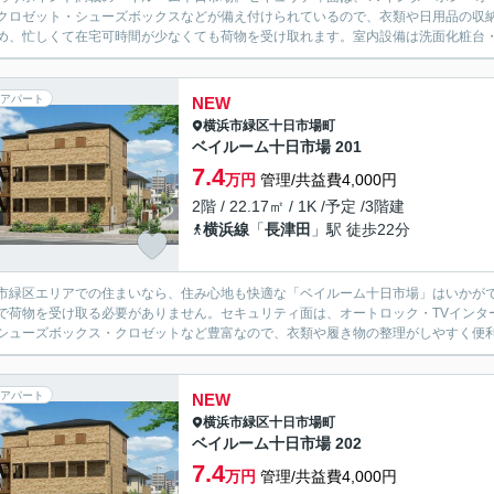
クロゼット・シューズボックスなどが備え付けられているので、衣類や日用品の収
め、忙しくて在宅可時間が少なくても荷物を受け取れます。室内設備は洗面化粧台・
アパート
NEW
横浜市緑区
十日市場町
ベイルーム十日市場 201
7.4
万円
管理/共益費4,000円
2階 / 22.17㎡ / 1K /予定 /3階建
横浜線
「
長津田
」駅 徒歩22分
市緑区エリアでの住まいなら、住み心地も快適な「ベイルーム十日市場」はいかが
で荷物を受け取る必要がありません。セキュリティ面は、オートロック・TVインタ
シューズボックス・クロゼットなど豊富なので、衣類や履き物の整理がしやすく便利で
アパート
NEW
横浜市緑区
十日市場町
ベイルーム十日市場 202
7.4
万円
管理/共益費4,000円