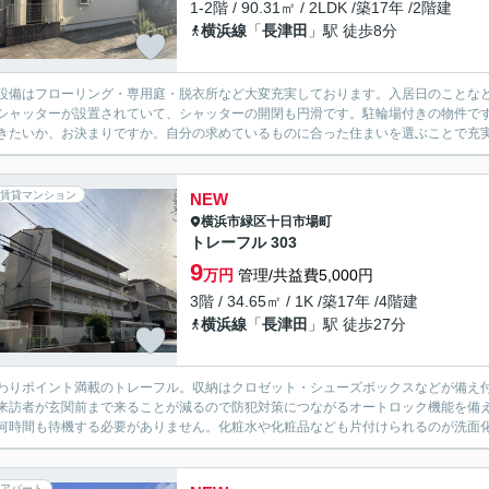
1-2階 / 90.31㎡ / 2LDK /築17年 /2階建
横浜線
「
長津田
」駅 徒歩8分
設備はフローリング・専用庭・脱衣所など大変充実しております。入居日のことな
シャッターが設置されていて、シャッターの開閉も円滑です。駐輪場付きの物件です。
きたいか、お決まりですか。自分の求めているものに合った住まいを選ぶことで充
賃貸マンション
NEW
横浜市緑区
十日市場町
トレーフル 303
9
万円
管理/共益費5,000円
3階 / 34.65㎡ / 1K /築17年 /4階建
横浜線
「
長津田
」駅 徒歩27分
わりポイント満載のトレーフル。収納はクロゼット・シューズボックスなどが備え
来訪者が玄関前まで来ることが減るので防犯対策につながるオートロック機能を備
何時間も待機する必要がありません。化粧水や化粧品なども片付けられるのが洗面化
アパート