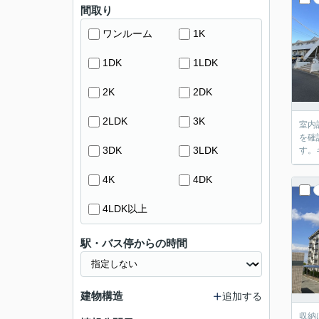
間取り
ワンルーム
1K
1DK
1LDK
2K
2DK
2LDK
3K
室内
を確
3DK
3LDK
す。
4K
4DK
4LDK以上
駅・バス停からの時間
建物構造
追加する
収納