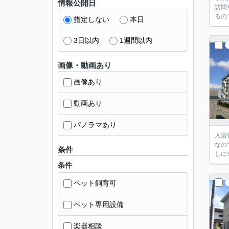
情報公開日
訪問
るの
指定しない
本日
3日以内
1週間以内
画像・動画あり
画像あり
動画あり
パノラマあり
入浴
なの
条件
しに
条件
ペット飼育可
ペット専用設備
楽器相談