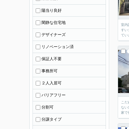
陽当り良好
閑静な住宅地
室内
すい
デザイナーズ
てい
リノベーション済
保証人不要
事務所可
２人入居可
バリアフリー
こだ
分割可
ない
家で
分譲タイプ