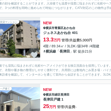
者の顔を確認することができます。入浴後でも温度や湿度に悩まされずに化粧やヘ
で、3つの料理を同時に進められて時短につながります。CATV対応のこの物件は手続き
賃貸マンション
NEW
横浜市青葉区
あかね台
ジュネスあかね台 401
13.3
万円
管理/共益費5,000円
4階 / 89.34㎡ / 3LDK /築34年 /4階建
横浜線
「
長津田
」駅 徒歩21分
後でも湿気に悩まされずに化粧やヘアメイクができる独立洗面台を採用しています
で、衣類や履き物の整理がしやすく便利です。共用部には敷地内ごみ置き場・バイ
来訪者を確認して、インターホンを通じて室内から会話することができます。3LDK
一戸建て
NEW
横浜市緑区
長津田
長津田戸建 1
25
万円
管理/共益費-