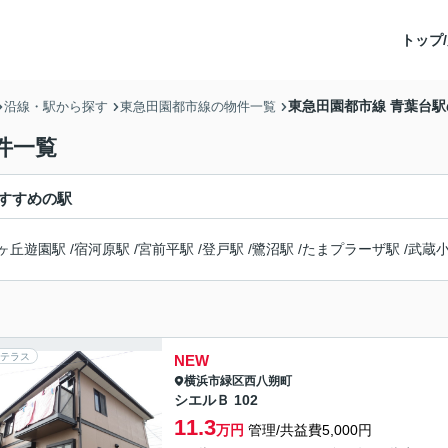
トップ/
東急田園都市線 青葉台
沿線・駅から探す
東急田園都市線の物件一覧
件一覧
すすめの駅
ヶ丘遊園駅
/
宿河原駅
/
宮前平駅
/
登戸駅
/
鷺沼駅
/
たまプラーザ駅
/
武蔵
テラス
NEW
横浜市緑区
西八朔町
シエルＢ 102
11.3
万円
管理/共益費5,000円