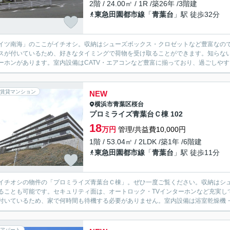
2階 / 24.00㎡ / 1R /築26年 /3階建
東急田園都市線
「
青葉台
」駅 徒歩32分
イツ南海」のここがイチオシ。収納はシューズボックス・クロゼットなど豊富なの
スが付いているため、好きなタイミングで荷物を受け取ることができます。知らな
ーホンがあります。室内設備はCATV・エアコンなど豊富に揃っており、過ごしやす
賃貸マンション
NEW
横浜市青葉区
桜台
プロミライズ青葉台Ｃ棟 102
18
万円
管理/共益費10,000円
1階 / 53.04㎡ / 2LDK /築1年 /6階建
東急田園都市線
「
青葉台
」駅 徒歩11分
イチオシの物件の「プロミライズ青葉台Ｃ棟」。ぜひ一度ご覧ください。収納はシ
ることも可能です。セキュリティ面は、オートロック・TVインターホンなど充実し
付いているため、家で何時間も待機する必要がありません。室内設備は浴室乾燥機・
アパート