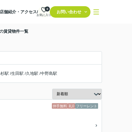
0
店舗紹介・アクセス/
お問い合わせ
お気に入り
駅の賃貸物件一覧
小杉駅
/
生田駅
/
久地駅
/
中野島駅
仲手無料
礼0
フリーレント