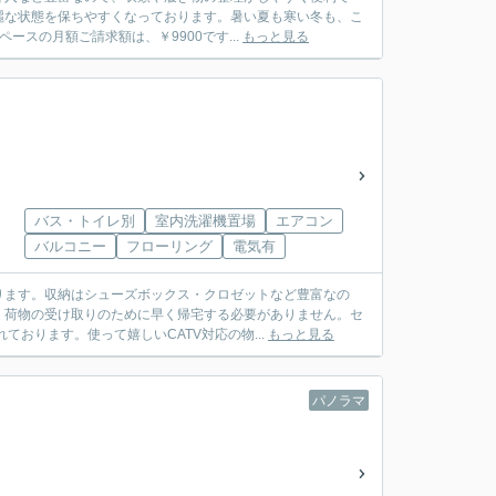
麗な状態を保ちやすくなっております。暑い夏も寒い冬も、こ
ースの月額ご請求額は、￥9900です...
もっと見る
バス・トイレ別
室内洗濯機置場
エアコン
バルコニー
フローリング
電気有
ります。収納はシューズボックス・クロゼットなど豊富なの
、荷物の受け取りのために早く帰宅する必要がありません。セ
おります。使って嬉しいCATV対応の物...
もっと見る
パノラマ