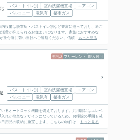
バス・トイレ別
室内洗濯機置場
エアコン
「北
バルコニー
電気有
都市ガス
室内設備は脱衣所・バストイレ別など豊富に揃っており、過ご
生活費が抑えられるお住まいになります。家族におすすめな
が丘付近に強い当社へご連絡ください。信頼...
もっと見る
敷礼0
フリーレント
即入居可
バス・トイレ別
室内洗濯機置場
エアコン
東急
バルコニー
電気有
都市ガス
ているオートロック機能を備えております。共用部にはエレベ
手入れが簡単なデザインになっているため、お掃除の手間も減
日用品の収納に重宝します。こちらの物件は...
もっと見る