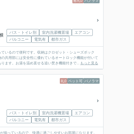
敷礼0
パノラマ
バス・トイレ別
室内洗濯機置場
エアコン
「横
バルコニー
電気有
都市ガス
っているので便利です。収納はクロゼット・シューズボック
物の共用部には安全性に優れているオートロック機能が付いて
ります。お湯を温め直せる追い焚き機能付きで...
もっと見る
礼0
ペット可
パノラマ
バス・トイレ別
室内洗濯機置場
エアコン
バルコニー
電気有
都市ガス
どが揃っているので、快適に過ごしやすいお部屋になります。