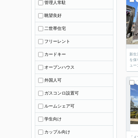
管理人常駐
眺望良好
二世帯住宅
フリーレント
カードキー
新生
を保
ュー
オープンハウス
外国人可
ガスコンロ設置可
ルームシェア可
学生向け
カップル向け
「メ