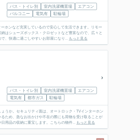
バス・トイレ別
室内洗濯機置場
エアコン
バルコニー
電気有
駐輪場
ンターホンなど充実しているので安心して生活できます。リモー
収納はシューズボックス・クロゼットなど豊富なので、広々と
、快適に過ごしやすいお部屋になり...
もっと見る
バス・トイレ別
室内洗濯機置場
エアコン
電気有
都市ガス
駐輪場
ょうか。セキュリティ面は、オートロック・TVインターホン
いるため、急なお出かけや不在の際にも荷物を受け取ることが
日用品の収納に重宝します。こちらの物件...
もっと見る