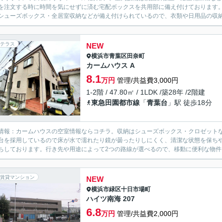
を注文する時に時間を気にせずに済む宅配ボックスを共用部に備え付けております。
シューズボックス・全居室収納などが備え付けられているので、衣類や日用品の収納に
テラス
NEW
横浜市青葉区
田奈町
カームハウス A
8.1
万円
管理/共益費3,000円
1-2階 / 47.80㎡ / 1LDK /築28年 /2階建
東急田園都市線
「
青葉台
」駅 徒歩18分
情報：カームハウスの空室情報ならコチラ。収納はシューズボックス・クロゼット
台を採用しているので床が水で濡れたり鏡が曇ったりしにくく、清潔な状態を保ち
ちしております。行き先や用途によって2つの路線が選べるので、移動に便利な物件で
賃貸マンション
NEW
横浜市緑区
十日市場町
ハイツ南海 207
6.8
万円
管理/共益費2,000円