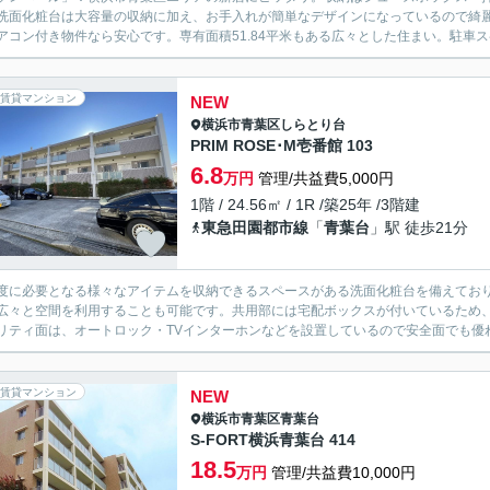
洗面化粧台は大容量の収納に加え、お手入れが簡単なデザインになっているので綺
アコン付き物件なら安心です。専有面積51.84平米もある広々とした住まい。駐車スペ
賃貸マンション
NEW
横浜市青葉区
しらとり台
PRIM ROSE･M壱番館 103
6.8
万円
管理/共益費5,000円
1階 / 24.56㎡ / 1R /築25年 /3階建
東急田園都市線
「
青葉台
」駅 徒歩21分
度に必要となる様々なアイテムを収納できるスペースがある洗面化粧台を備えてお
広々と空間を利用することも可能です。共用部には宅配ボックスが付いているため
リティ面は、オートロック・TVインターホンなどを設置しているので安全面でも優れて
賃貸マンション
NEW
横浜市青葉区
青葉台
S-FORT横浜青葉台 414
18.5
万円
管理/共益費10,000円