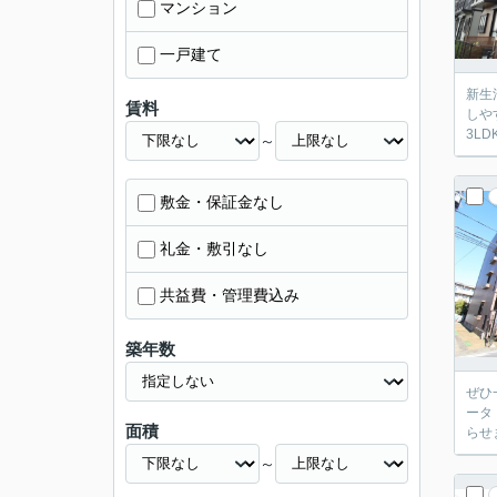
マンション
一戸建て
新生
賃料
しや
3L
～
敷金・保証金なし
礼金・敷引なし
共益費・管理費込み
築年数
ぜひ
ータ
面積
らせ
～