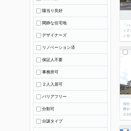
陽当り良好
閑静な住宅地
「ハ
ック
デザイナーズ
ンタ
リノベーション済
保証人不要
事務所可
２人入居可
バリアフリー
当社
分割可
用す
スが
分譲タイプ