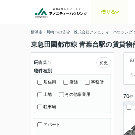
借りる
横浜市・川崎市の賃貸｜株式会社アメニティーハウジング
東急田園都市線 青葉台駅の賃貸物
お
青葉台
変更
物件種別
向
居住用
店舗
事務所
土地
その他事業用
70
件
駐車場
アパート