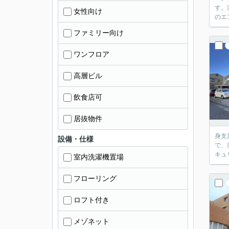
す。
女性向け
のエ
ファミリー向け
ワンフロア
高層ビル
飲食店可
居抜物件
身支
設備・仕様
で、
キュ
室内洗濯機置場
フローリング
ロフト付き
メゾネット