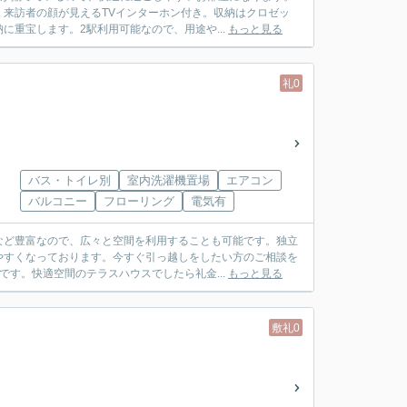
来訪者の顔が見えるTVインターホン付き。収納はクロゼッ
重宝します。2駅利用可能なので、用途や...
もっと見る
礼0
バス・トイレ別
室内洗濯機置場
エアコン
バルコニー
フローリング
電気有
など豊富なので、広々と空間を利用することも可能です。独立
やすくなっております。今すぐ引っ越しをしたい方のご相談を
す。快適空間のテラスハウスでしたら礼金...
もっと見る
敷礼0