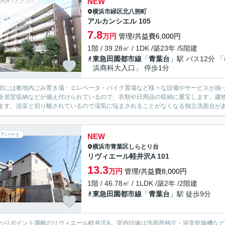
NEW
横浜市緑区
北八朔町
アルカンシエル 105
7.8
万円
管理/共益費6,000円
1階 / 39.28㎡ / 1DK /築23年 /5階建
東急田園都市線
「
青葉台
」駅 バス12分 
浜商科大入口」 停歩1分
部には敷地内ごみ置き場・エレベータ・バイク置場など様々な設備やサービスが揃
全居室収納などが備え付けられているので、衣類や日用品の収納に重宝します。建
ます。浴室と切り離されているので湿気に悩まされることがなくなる独立洗面台があ
アパート
NEW
横浜市青葉区
しらとり台
リヴィエール軽井沢A 101
13.3
万円
管理/共益費8,000円
1階 / 46.78㎡ / 1LDK /築2年 /2階建
東急田園都市線
「
青葉台
」駅 徒歩9分
わりポイント満載のリヴィエール軽井沢A。室内設備は洗面所独立・浴室乾燥機な