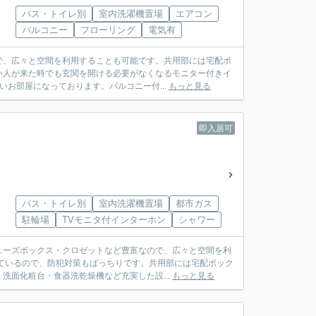
バス・トイレ別
室内洗濯機置場
エアコン
バルコニー
フローリング
電気有
で、広々と空間を利用することも可能です。共用部には宅配ボ
い人が来た時でも玄関を開ける必要がなくなるモニター付きイ
いお部屋になっております。バルコニー付...
もっと見る
即入居可
バス・トイレ別
室内洗濯機置場
都市ガス
駐輪場
TVモニタ付インターホン
シャワー
ューズボックス・クロゼットなど豊富なので、広々と空間を利
ているので、防犯対策もばっちりです。共用部には宅配ボック
洗面化粧台・食器洗乾燥機など充実した設...
もっと見る