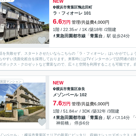
NEW
横浜市青葉区
鴨志田町
ラ・フィオーレ 101
6.6
万円
管理/共益費4,000円
1階 / 22.35㎡ / 1K /築18年 /2階建
東急田園都市線
「
青葉台
」駅 徒歩24分
活を失敗せず、スタートさせたいならこちらの「ラ・フィオーレ」はいかがでしょ
ちやすい洗面化粧台を採用しております。来客時にはTVインターホンで訪問者の顔
ズボックス・クロゼットなど豊富なので、広々と空間を利用することも可能です。自
賃貸マンション
NEW
横浜市青葉区
奈良
メゾンベール 102
7.6
万円
管理/共益費6,000円
1階 / 51.84㎡ / 3DK /築32年 /3階建
東急田園都市線
「
青葉台
」駅 バス14分 
神前橋」 停歩6分
ゾンベール」：横浜市青葉区エリアの新居にピッタリ。収納はシューズボックス・