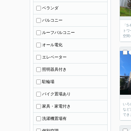
ベランダ
バルコニー
「S
トワ
ルーフバルコニー
空間
オール電化
エレベーター
照明器具付き
駐輪場
バイク置場あり
いろ
家具・家電付き
など
でき
洗濯機置場有
個別空調