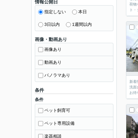
情報公開日
荷物
ト・
指定しない
本日
3日以内
1週間以内
画像・動画あり
画像あり
動画あり
パノラマあり
新着
洗面
条件
お待
条件
ペット飼育可
ペット専用設備
楽器相談