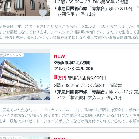
1-2階 / 69.00㎡ / 3LDK /築30年 /2階建
東急田園都市線
「
青葉台
」駅 バス10分 
八朔住宅」 停歩1分
活を失敗せず、スタートさせたいならこちらの「シエルＢ」はいかがでしょうか。
すいお部屋になっております。ルームシェア相談可の物件です。ふたりで生活して
DK。設備も充実。失敗したくない賃貸戸建て探しなら横浜市緑区や東急田園都市線藤
賃貸マンション
NEW
横浜市緑区
北八朔町
アルカンシエル 205
8
万円
管理/共益費6,000円
2階 / 39.28㎡ / 1DK /築23年 /5階建
東急田園都市線
「
青葉台
」駅 バス12分 
バス「横浜商科大入口」 停歩1分
一度見ていただきたい、「アルカンシエル」です。建物の共用部には安全性に優れ
・バイク置場などが揃っております。洗面化粧台は収納が優れているだけでなくお
ます。収納はクロゼット・シューズボックスなどが備え付けられているので、衣類や
賃貸マンション