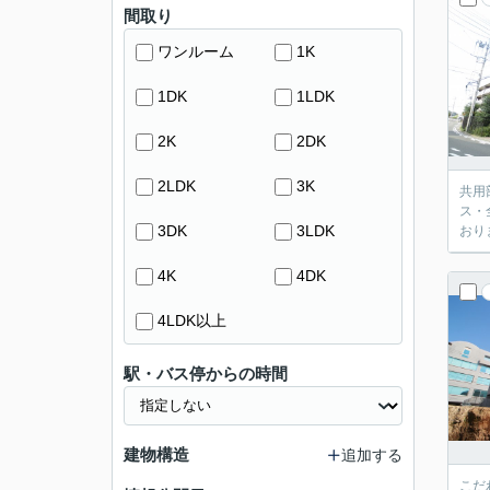
間取り
ワンルーム
1K
1DK
1LDK
2K
2DK
2LDK
3K
共用
ス・
3DK
3LDK
おり
4K
4DK
4LDK以上
駅・バス停からの時間
建物構造
追加する
こだ