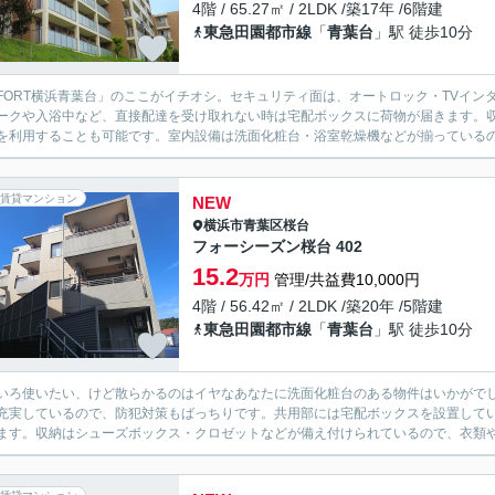
4階 / 65.27㎡ / 2LDK /築17年 /6階建
東急田園都市線
「
青葉台
」駅 徒歩10分
-FORT横浜青葉台」のここがイチオシ。セキュリティ面は、オートロック・TVイ
ークや入浴中など、直接配達を受け取れない時は宅配ボックスに荷物が届きます。
を利用することも可能です。室内設備は洗面化粧台・浴室乾燥機などが揃っているので
賃貸マンション
NEW
横浜市青葉区
桜台
フォーシーズン桜台 402
15.2
万円
管理/共益費10,000円
4階 / 56.42㎡ / 2LDK /築20年 /5階建
東急田園都市線
「
青葉台
」駅 徒歩10分
いろ使いたい、けど散らかるのはイヤなあなたに洗面化粧台のある物件はいかがでし
充実しているので、防犯対策もばっちりです。共用部には宅配ボックスを設置して
ます。収納はシューズボックス・クロゼットなどが備え付けられているので、衣類や