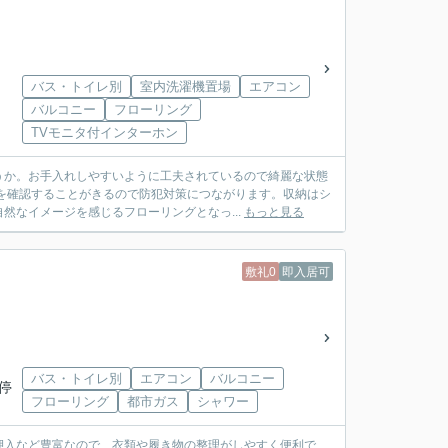
バス・トイレ別
室内洗濯機置場
エアコン
バルコニー
フローリング
TVモニタ付インターホン
うか。お手入れしやすいように工夫されているので綺麗な状態
を確認することがきるので防犯対策につながります。収納はシ
然なイメージを感じるフローリングとなっ...
もっと見る
敷礼0
即入居可
バス・トイレ別
エアコン
バルコニー
「停
フローリング
都市ガス
シャワー
押入など豊富なので、衣類や履き物の整理がしやすく便利で