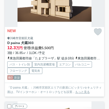
NEW
川崎市宮前区犬蔵
D paina 犬蔵
303
12.3
万円
管理/共益費5,500円
3階 / 36.85㎡ / 1LDK /予定
東急田園都市線「たまプラーザ」駅 徒歩18分
東急田園都市線「鷺沼」駅 徒歩25分
バス・トイレ別
室内洗濯機置場
エアコン
バルコニー
フローリング
電気有
敷0
新築
「D paina 犬蔵」：川崎市宮前区エリアの新居にピッタリ♪セキュリティ
面は、TVインターホン・オートロックなどを設置...
もっと見る
アパート