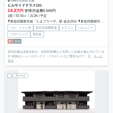
川崎市宮前区犬蔵
ヒルサイドテラス
101
14.2
万円
管理/共益費5,500円
1階 / 55.50㎡ / 2LDK /予定
東急田園都市線「たまプラーザ」駅 徒歩26分
東急田園都市線「鷺沼」駅 徒歩31分
バス・トイレ別
室内洗濯機置場
エアコン
バルコニー
フローリング
電気有
敷0
新築
室内設備は洗面化粧台・浴室乾燥機など充実した設備を備え付けていま
す♪収納はシューズボックス・クロゼットなど豊富なので、広...
もっと
見る
アパート