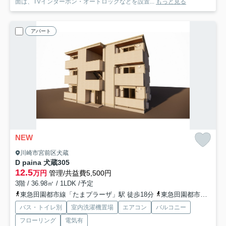
面は、TVインターホン・オートロックなどを設置...
もっと見る
アパート
NEW
川崎市宮前区犬蔵
D paina 犬蔵
305
12.5
万円
管理/共益費5,500円
3階 / 36.98㎡ / 1LDK /予定
東急田園都市線「たまプラーザ」駅 徒歩18分
東急田園都市線「鷺沼」駅 徒歩25分
バス・トイレ別
室内洗濯機置場
エアコン
バルコニー
フローリング
電気有