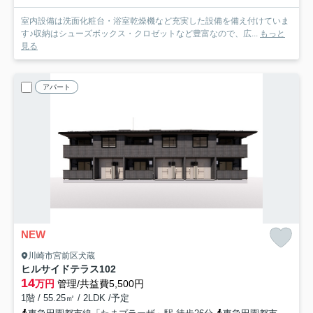
室内設備は洗面化粧台・浴室乾燥機など充実した設備を備え付けていま
す♪収納はシューズボックス・クロゼットなど豊富なので、広...
もっと
見る
アパート
NEW
川崎市宮前区犬蔵
ヒルサイドテラス
102
14
万円
管理/共益費5,500円
1階 / 55.25㎡ / 2LDK /予定