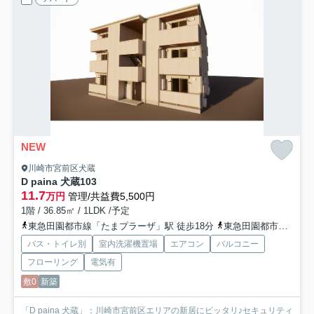
NEW
川崎市宮前区犬蔵
D paina 犬蔵
103
11.7
万円
管理/共益費5,500円
1階 / 36.85㎡ / 1LDK /予定
東急田園都市線「たまプラーザ」駅 徒歩18分
東急田園都市線「鷺沼」駅 徒歩25分
バス・トイレ別
室内洗濯機置場
エアコン
バルコニー
フローリング
電気有
敷0
新築
「D paina 犬蔵」：川崎市宮前区エリアの新居にピッタリ♪セキュリティ