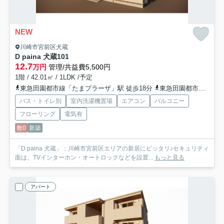
NEW
川崎市宮前区犬蔵
D paina 犬蔵
101
12.7
万円
管理/共益費5,500円
1階 / 42.01㎡ / 1LDK /予定
東急田園都市線「たまプラーザ」駅 徒歩18分
東急田園都市線「鷺沼」駅 徒歩25分
バス・トイレ別
室内洗濯機置場
エアコン
バルコニー
フローリング
電気有
敷0
新築
「D paina 犬蔵」：川崎市宮前区エリアの新居にピッタリ♪セキュリティ
面は、TVインターホン・オートロックなどを設置...
もっと見る
アパート