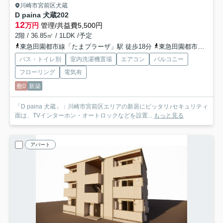
川崎市宮前区犬蔵
D paina 犬蔵
202
12
万円
管理/共益費5,500円
2階 / 36.85㎡ / 1LDK /予定
東急田園都市線「たまプラーザ」駅 徒歩18分
東急田園都市線「鷺沼」駅 徒歩25分
バス・トイレ別
室内洗濯機置場
エアコン
バルコニー
フローリング
電気有
敷0
新築
「D paina 犬蔵」：川崎市宮前区エリアの新居にピッタリ♪セキュリティ
面は、TVインターホン・オートロックなどを設置...
もっと見る
アパート