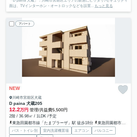
「D paina 犬蔵」：川崎市宮前区エリアの新居にピッタリ♪セキュリティ
面は、TVインターホン・オートロックなどを設置...
もっと見る
アパート
NEW
川崎市宮前区犬蔵
D paina 犬蔵
205
12.2
万円
管理/共益費5,500円
2階 / 36.98㎡ / 1LDK /予定
東急田園都市線「たまプラーザ」駅 徒歩18分
東急田園都市線「鷺沼」駅 徒歩25分
バス・トイレ別
室内洗濯機置場
エアコン
バルコニー