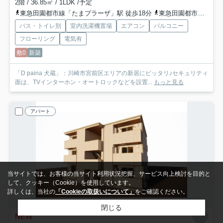
2階 / 36.85㎡ / 1LDK /予定
東急田園都市線「たまプラーザ」駅 徒歩18分
東急田園都市線「鷺沼」駅 徒歩25分
バス・トイレ別
室内洗濯機置場
エアコン
バルコニー
フローリング
電気有
敷0
新築
「D paina 犬蔵」：川崎市宮前区エリアの新居にピッタリ♪セキュリティ
面は、TVインターホン・オートロックなどを設置...
もっと見る
アパート
当サイトでは、お客様の当サイト利用状況把握、サービス向上検討を目的と
して、クッキー（Cookie）を使用しています。
詳しくは、当社の
「Cookieの取扱いについて」
をご確認ください。
閉じる
NEW