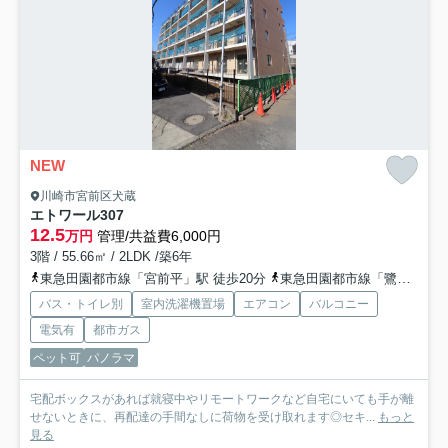
NEW
川崎市宮前区犬蔵
エトワール
307
12.5
万円
管理/共益費6,000円
3階 / 55.66㎡ / 2LDK /築6年
東急田園都市線「宮前平」駅 徒歩20分
東急田園都市線「鷺沼」駅 徒歩21分
バス・トイレ別
室内洗濯機置場
エアコン
バルコニー
電気有
都市ガス
ペット可
パノラマ
宅配ボックスがあれば就寝中やリモートワークなど自宅にいても手が離
せないときに、再配達の手間なしに荷物を受け取れます◎セキ...
もっと
見る