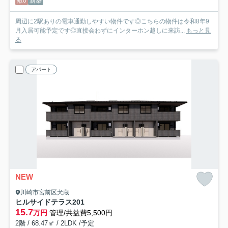
敷0
新築
周辺に2駅ありの電車通勤しやすい物件です◎こちらの物件は令和8年9
月入居可能予定です◎直接会わずにインターホン越しに来訪...
もっと見
る
アパート
NEW
川崎市宮前区犬蔵
ヒルサイドテラス
201
15.7
万円
管理/共益費5,500円
2階 / 68.47㎡ / 2LDK /予定