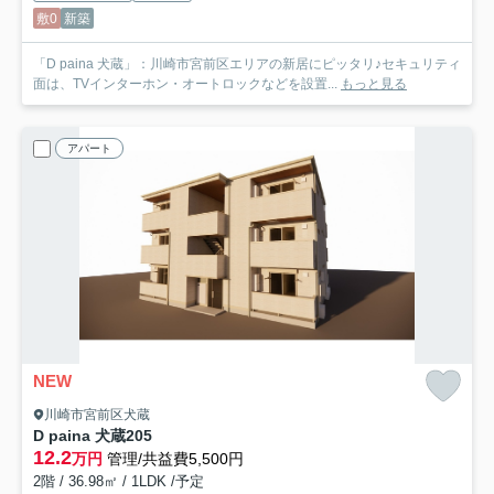
敷0
新築
「D paina 犬蔵」：川崎市宮前区エリアの新居にピッタリ♪セキュリティ
面は、TVインターホン・オートロックなどを設置...
もっと見る
アパート
NEW
川崎市宮前区犬蔵
D paina 犬蔵
205
12.2
万円
管理/共益費5,500円
2階 / 36.98㎡ / 1LDK /予定