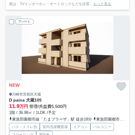
面は、TVインターホン・オートロックなどを設置...
もっと見る
アパート
NEW
川崎市宮前区犬蔵
D paina 犬蔵
105
11.9
万円
管理/共益費5,500円
1階 / 36.98㎡ / 1LDK /予定
東急田園都市線「たまプラーザ」駅 徒歩18分
東急田園都市線「鷺沼」駅 徒歩25分
バス・トイレ別
室内洗濯機置場
エアコン
バルコニー
フローリング
電気有