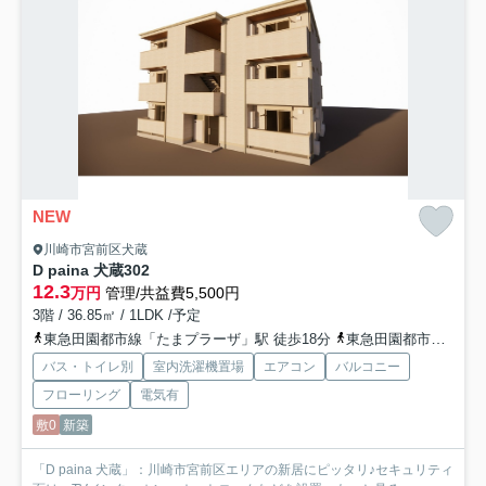
NEW
川崎市宮前区犬蔵
D paina 犬蔵
302
12.3
万円
管理/共益費5,500円
3階 / 36.85㎡ / 1LDK /予定
東急田園都市線「たまプラーザ」駅 徒歩18分
東急田園都市線「鷺沼」駅 徒歩25分
バス・トイレ別
室内洗濯機置場
エアコン
バルコニー
フローリング
電気有
敷0
新築
「D paina 犬蔵」：川崎市宮前区エリアの新居にピッタリ♪セキュリティ