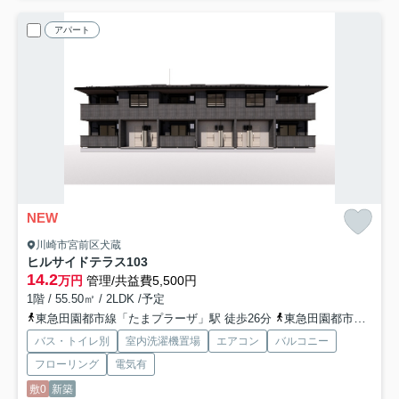
アパート
NEW
川崎市宮前区犬蔵
ヒルサイドテラス
103
14.2
万円
管理/共益費5,500円
1階 / 55.50㎡ / 2LDK /予定
東急田園都市線「たまプラーザ」駅 徒歩26分
東急田園都市線「鷺沼」駅 徒歩31分
バス・トイレ別
室内洗濯機置場
エアコン
バルコニー
フローリング
電気有
敷0
新築