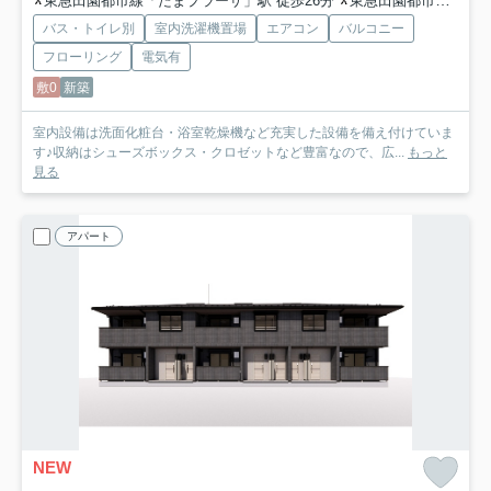
東急田園都市線「たまプラーザ」駅 徒歩26分
東急田園都市線「鷺沼」駅 徒歩31分
バス・トイレ別
室内洗濯機置場
エアコン
バルコニー
フローリング
電気有
敷0
新築
室内設備は洗面化粧台・浴室乾燥機など充実した設備を備え付けていま
す♪収納はシューズボックス・クロゼットなど豊富なので、広...
もっと
見る
アパート
NEW