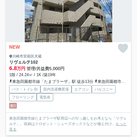
NEW
川崎市宮前区犬蔵
リヴェルテ
102
6.8
万円
管理/共益費5,000円
1階 / 24.24㎡ / 1K /築19年
東急田園都市線「たまプラーザ」駅 徒歩13分
東急田園都市線「鷺沼」駅 徒歩13分
バス・トイレ別
室内洗濯機置場
エアコン
バルコニー
フローリング
電気有
敷0
東急田園都市線たまプラーザ駅周辺への引っ越しをお考えなら「リヴェ
ルテ」。収納はクロゼット・シューズボックスなどが備え付け...
もっと
見る