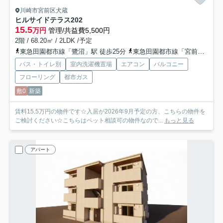
川崎市宮前区犬蔵
ヒルサイドテラス
202
15.5
万円
管理/共益費5,500円
2階 / 68.20㎡ / 2LDK /予定
東急田園都市線「鷺沼」駅 徒歩25分
東急田園都市線「宮前平」駅 徒歩25分
バス・トイレ別
室内洗濯機置場
エアコン
バルコニー
フローリング
都市ガス
敷0
新築
賃料15.5万円の物件です☆入居が2026年9月予定の方、こちらの物件を
ご検討ください☆こちらはペット相談可の物件なので...
もっと見る
アパート