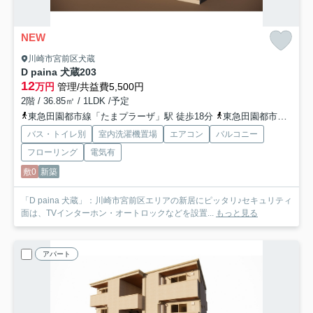
NEW
川崎市宮前区犬蔵
D paina 犬蔵
203
12
万円
管理/共益費5,500円
2階 / 36.85㎡ / 1LDK /予定
東急田園都市線「たまプラーザ」駅 徒歩18分
東急田園都市線「鷺沼」駅 徒歩25分
バス・トイレ別
室内洗濯機置場
エアコン
バルコニー
フローリング
電気有
敷0
新築
「D paina 犬蔵」：川崎市宮前区エリアの新居にピッタリ♪セキュリティ
面は、TVインターホン・オートロックなどを設置...
もっと見る
アパート