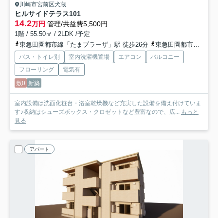
川崎市宮前区犬蔵
ヒルサイドテラス
101
14.2
万円
管理/共益費5,500円
1階 / 55.50㎡ / 2LDK /予定
東急田園都市線「たまプラーザ」駅 徒歩26分
東急田園都市線「鷺沼」駅 徒歩31分
バス・トイレ別
室内洗濯機置場
エアコン
バルコニー
フローリング
電気有
敷0
新築
室内設備は洗面化粧台・浴室乾燥機など充実した設備を備え付けていま
す♪収納はシューズボックス・クロゼットなど豊富なので、広...
もっと
見る
アパート