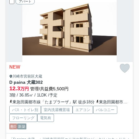
アパート
NEW
川崎市宮前区犬蔵
D paina 犬蔵
302
12.3
万円
管理/共益費5,500円
3階 / 36.85㎡ / 1LDK /予定
東急田園都市線「たまプラーザ」駅 徒歩18分
東急田園都市線「鷺沼」駅 徒歩25分
バス・トイレ別
室内洗濯機置場
エアコン
バルコニー
フローリング
電気有
敷0
新築