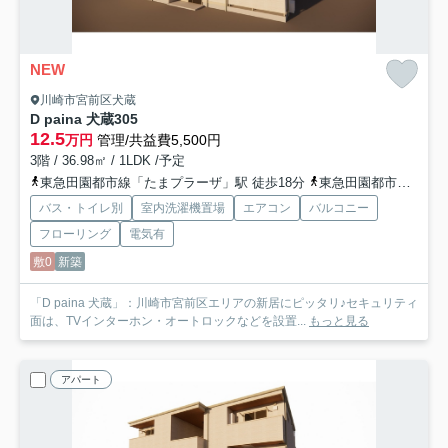
NEW
川崎市宮前区犬蔵
D paina 犬蔵
305
12.5
万円
管理/共益費5,500円
3階 / 36.98㎡ / 1LDK /予定
東急田園都市線「たまプラーザ」駅 徒歩18分
東急田園都市線「鷺沼」駅 徒歩25分
バス・トイレ別
室内洗濯機置場
エアコン
バルコニー
フローリング
電気有
敷0
新築
「D paina 犬蔵」：川崎市宮前区エリアの新居にピッタリ♪セキュリティ
面は、TVインターホン・オートロックなどを設置...
もっと見る
アパート