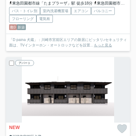
東急田園都市線「たまプラーザ」駅 徒歩18分
東急田園都市線「鷺沼」駅 徒歩25分
バス・トイレ別
室内洗濯機置場
エアコン
バルコニー
フローリング
電気有
敷0
新築
「D paina 犬蔵」：川崎市宮前区エリアの新居にピッタリ♪セキュリティ
面は、TVインターホン・オートロックなどを設置...
もっと見る
アパート
NEW