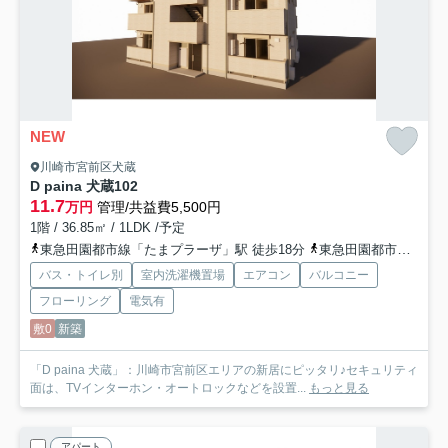
NEW
川崎市宮前区犬蔵
D paina 犬蔵
102
11.7
万円
管理/共益費5,500円
1階 / 36.85㎡ / 1LDK /予定
東急田園都市線「たまプラーザ」駅 徒歩18分
東急田園都市線「鷺沼」駅 徒歩25分
バス・トイレ別
室内洗濯機置場
エアコン
バルコニー
フローリング
電気有
敷0
新築
「D paina 犬蔵」：川崎市宮前区エリアの新居にピッタリ♪セキュリティ
面は、TVインターホン・オートロックなどを設置...
もっと見る
アパート