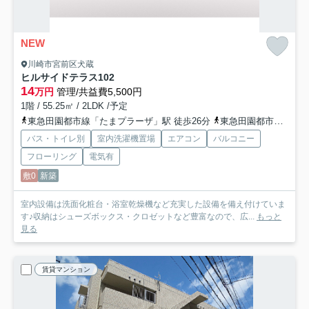
NEW
川崎市宮前区犬蔵
ヒルサイドテラス
102
14
万円
管理/共益費5,500円
1階 / 55.25㎡ / 2LDK /予定
東急田園都市線「たまプラーザ」駅 徒歩26分
東急田園都市線「鷺沼」駅 徒歩31分
バス・トイレ別
室内洗濯機置場
エアコン
バルコニー
フローリング
電気有
敷0
新築
室内設備は洗面化粧台・浴室乾燥機など充実した設備を備え付けていま
す♪収納はシューズボックス・クロゼットなど豊富なので、広...
もっと
見る
賃貸マンション