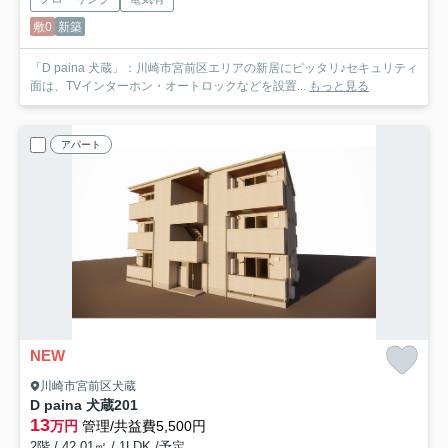
敷0
新築
「D paina 犬蔵」：川崎市宮前区エリアの新居にピッタリ♪セキュリティ
面は、TVインターホン・オートロックなどを設置...
もっと見る
アパート
NEW
川崎市宮前区犬蔵
D paina 犬蔵
201
13
万円
管理/共益費5,500円
2階 / 42.01㎡ / 1LDK /予定