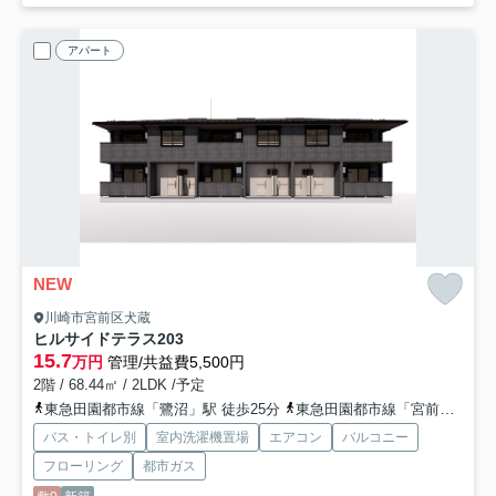
アパート
NEW
川崎市宮前区犬蔵
ヒルサイドテラス
203
15.7
万円
管理/共益費5,500円
2階 / 68.44㎡ / 2LDK /予定
東急田園都市線「鷺沼」駅 徒歩25分
東急田園都市線「宮前平」駅 徒歩25分
バス・トイレ別
室内洗濯機置場
エアコン
バルコニー
フローリング
都市ガス