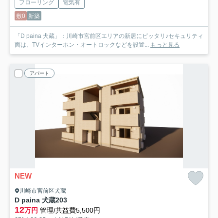
フローリング
電気有
敷0
新築
「D paina 犬蔵」：川崎市宮前区エリアの新居にピッタリ♪セキュリティ
面は、TVインターホン・オートロックなどを設置...
もっと見る
アパート
NEW
川崎市宮前区犬蔵
D paina 犬蔵
203
12
万円
管理/共益費5,500円