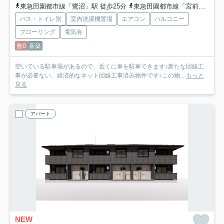
東急田園都市線「鷺沼」駅 徒歩25分
東急田園都市線「宮前平」駅 徒歩25分
バス・トイレ別
室内洗濯機置場
エアコン
バルコニー
フローリング
電気有
敷0
新築
空いている駐車場があるので、近くに車を駐車できます♪新たな回線工
事が必要ない、経済的なネット回線工事済み物件です♪この物...
もっと
見る
アパート
NEW