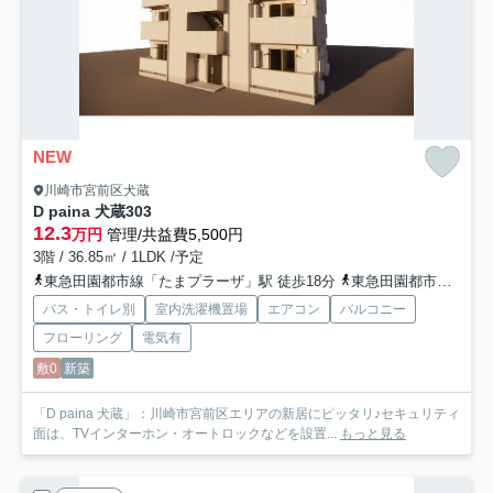
NEW
川崎市宮前区犬蔵
D paina 犬蔵
303
12.3
万円
管理/共益費5,500円
3階 / 36.85㎡ / 1LDK /予定
東急田園都市線「たまプラーザ」駅 徒歩18分
東急田園都市線「鷺沼」駅 徒歩25分
バス・トイレ別
室内洗濯機置場
エアコン
バルコニー
フローリング
電気有
敷0
新築
「D paina 犬蔵」：川崎市宮前区エリアの新居にピッタリ♪セキュリティ
面は、TVインターホン・オートロックなどを設置...
もっと見る