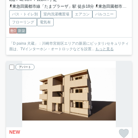
東急田園都市線「たまプラーザ」駅 徒歩18分
東急田園都市線「鷺沼」駅 徒歩25分
バス・トイレ別
室内洗濯機置場
エアコン
バルコニー
フローリング
電気有
敷0
新築
「D paina 犬蔵」：川崎市宮前区エリアの新居にピッタリ♪セキュリティ
面は、TVインターホン・オートロックなどを設置...
もっと見る
アパート
NEW