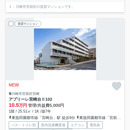
１：川崎市宮前区の賃貸マンションです。
賃貸マンション
NEW
川崎市宮前区宮崎
アプリーレ宮崎台Ⅱ
102
10.5
万円
管理/共益費5,000円
1階 / 25.51㎡ / 1K /築7年
東急田園都市線「宮崎台」駅 徒歩9分
東急田園都市線「宮前平」駅 徒歩12分
バス・トイレ別
室内洗濯機置場
エアコン
電気有