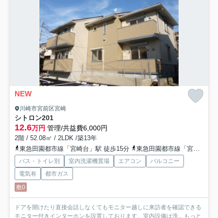
NEW
川崎市宮前区宮崎
シトロン
201
12.6
万円
管理/共益費6,000円
2階 / 52.08㎡ / 2LDK /築13年
東急田園都市線「宮崎台」駅 徒歩15分
東急田園都市線「宮前平」駅 徒歩21分
バス・トイレ別
室内洗濯機置場
エアコン
バルコニー
電気有
都市ガス
敷0
ドアを開けたり直接会話しなくてもモニター越しに来訪者を確認できる
モニター付きインターホンを設置しております。室内設備は洗...
もっと