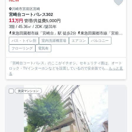
川崎市宮前区宮崎
宮崎台コートパレス
302
11
万円
管理/共益費5,000円
3階 / 45.36㎡ / 2DK /築31年
東急田園都市線「宮崎台」駅 徒歩2分
東急田園都市線「宮前平」駅 徒歩11分
バス・トイレ別
室内洗濯機置場
エアコン
バルコニー
フローリング
電気有
「宮崎台コートパレス」のここがイチオシ。セキュリティ面は、オート
ロック・TVインターホンなどを設置しているので安全面でも...
もっと見
る
賃貸マンション