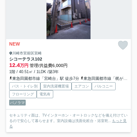
NEW
川崎市宮前区宮崎
シコーテラス
102
12.4
万円
管理/共益費6,000円
1階 / 40.51㎡ / 1LDK /築3年
東急田園都市線「宮崎台」駅 徒歩7分
東急田園都市線「梶が谷」駅 徒歩17分
バス・トイレ別
室内洗濯機置場
エアコン
バルコニー
フローリング
電気有
パノラマ
セキュリティ面は、TVインターホン・オートロックなどを備え付けてい
るので安心して暮らせます。室内設備は洗面化粧台・浴室乾...
もっと見
る