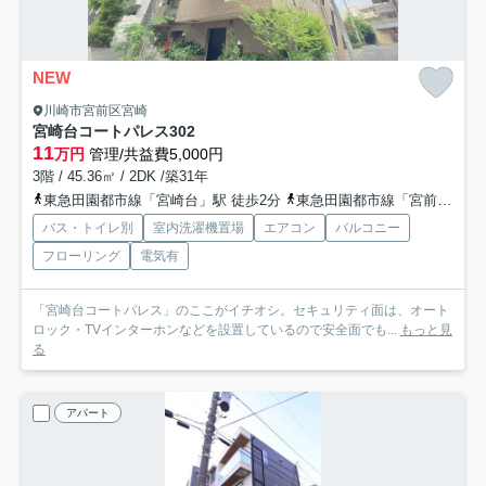
NEW
川崎市宮前区宮崎
宮崎台コートパレス
302
11
万円
管理/共益費5,000円
3階 / 45.36㎡ / 2DK /築31年
東急田園都市線「宮崎台」駅 徒歩2分
東急田園都市線「宮前平」駅 徒歩11分
バス・トイレ別
室内洗濯機置場
エアコン
バルコニー
フローリング
電気有
「宮崎台コートパレス」のここがイチオシ。セキュリティ面は、オート
ロック・TVインターホンなどを設置しているので安全面でも...
もっと見
る
アパート