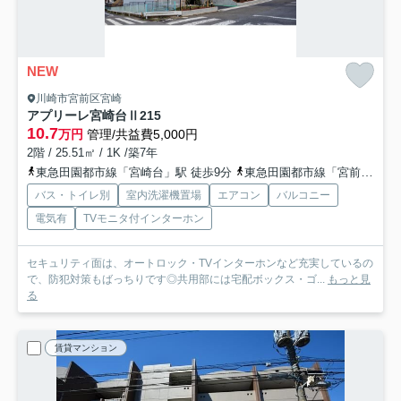
NEW
川崎市宮前区宮崎
アプリーレ宮崎台Ⅱ
215
10.7
万円
管理/共益費5,000円
2階 / 25.51㎡ / 1K /築7年
東急田園都市線「宮崎台」駅 徒歩9分
東急田園都市線「宮前平」駅 徒歩12分
バス・トイレ別
室内洗濯機置場
エアコン
バルコニー
電気有
TVモニタ付インターホン
セキュリティ面は、オートロック・TVインターホンなど充実しているの
で、防犯対策もばっちりです◎共用部には宅配ボックス・ゴ...
もっと見
る
賃貸マンション