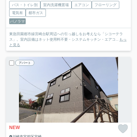
バス・トイレ別
室内洗濯機置場
エアコン
フローリング
電気有
都市ガス
パノラマ
東急田園都市線宮崎台駅周辺への引っ越しをお考えなら「シコーテラ
ス」。室内設備はネット使用料不要・システムキッチン・エアコ...
もっ
と見る
アパート
NEW
川崎市宮前区宮崎