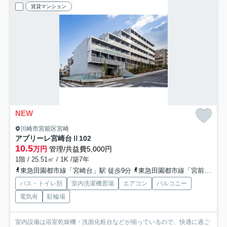
賃貸マンション
NEW
川崎市宮前区宮崎
アプリーレ宮崎台Ⅱ
102
10.5
万円
管理/共益費5,000円
1階 / 25.51㎡ / 1K /築7年
東急田園都市線「宮崎台」駅 徒歩9分
東急田園都市線「宮前平」駅 徒歩12分
バス・トイレ別
室内洗濯機置場
エアコン
バルコニー
電気有
駐輪場
室内設備は浴室乾燥機・洗面化粧台などが揃っているので、快適に過ご