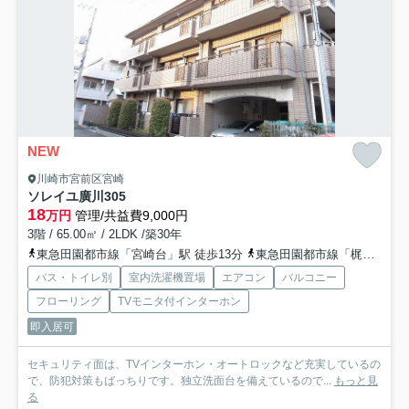
NEW
川崎市宮前区宮崎
ソレイユ廣川
305
18
万円
管理/共益費9,000円
3階 / 65.00㎡ / 2LDK /築30年
東急田園都市線「宮崎台」駅 徒歩13分
東急田園都市線「梶が谷」駅 徒歩15分
バス・トイレ別
室内洗濯機置場
エアコン
バルコニー
フローリング
TVモニタ付インターホン
即入居可
セキュリティ面は、TVインターホン・オートロックなど充実しているの
で、防犯対策もばっちりです。独立洗面台を備えているので...
もっと見
る