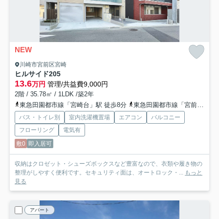
NEW
川崎市宮前区宮崎
ヒルサイド
205
13.6
万円
管理/共益費9,000円
2階 / 35.78㎡ / 1LDK /築2年
東急田園都市線「宮崎台」駅 徒歩8分
東急田園都市線「宮前平」駅 徒歩21分
バス・トイレ別
室内洗濯機置場
エアコン
バルコニー
フローリング
電気有
敷0
即入居可
収納はクロゼット・シューズボックスなど豊富なので、衣類や履き物の
整理がしやすく便利です。セキュリティ面は、オートロック・...
もっと
見る
アパート