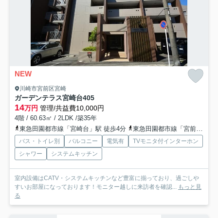
NEW
川崎市宮前区宮崎
ガーデンテラス宮崎台
405
14
万円
管理/共益費10,000円
4階 / 60.63㎡ / 2LDK /築35年
東急田園都市線「宮崎台」駅 徒歩4分
東急田園都市線「宮前平」駅 徒歩14分
バス・トイレ別
バルコニー
電気有
TVモニタ付インターホン
シャワー
システムキッチン
室内設備はCATV・システムキッチンなど豊富に揃っており、過ごしや
すいお部屋になっております！モニター越しに来訪者を確認...
もっと見
る