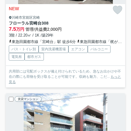
NEW
川崎市宮前区宮崎
フローラル宮崎台
308
7.5
万円
管理/共益費2,000円
3階 / 22.20㎡ / 1K /築29年
東急田園都市線「宮崎台」駅 徒歩6分
東急田園都市線「梶が谷」駅 徒歩22分
バス・トイレ別
室内洗濯機置場
エアコン
バルコニー
電気有
都市ガス
共用部には宅配ボックスが備え付けられているため、急なお出かけや不
在の際にも荷物を受け取ることが可能です。収納も魅力、こだ...
もっと
見る
賃貸マンション