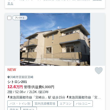
見る
アパート
NEW
川崎市宮前区宮崎
シトロン
201
12.6
万円
管理/共益費6,000円
2階 / 52.08㎡ / 2LDK /築13年
東急田園都市線「宮崎台」駅 徒歩15分
東急田園都市線「宮前平」駅 徒歩21分
バス・トイレ別
室内洗濯機置場
エアコン
バルコニー