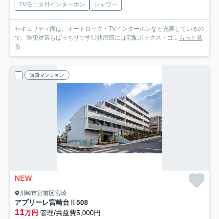
TVモニタ付インターホン
シャワー
セキュリティ面は、オートロック・TVインターホンなど充実しているの
で、防犯対策もばっちりです◎共用部には宅配ボックス・ゴ...
もっと見
る
賃貸マンション
NEW
川崎市宮前区宮崎
アプリーレ宮崎台Ⅱ
508
11
万円
管理/共益費5,000円