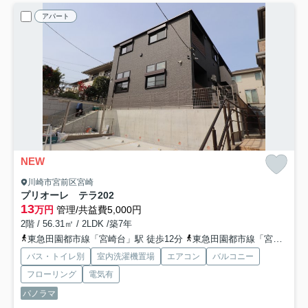
アパート
NEW
川崎市宮前区宮崎
プリオーレ テラ
202
13
万円
管理/共益費5,000円
2階 / 56.31㎡ / 2LDK /築7年
東急田園都市線「宮崎台」駅 徒歩12分
東急田園都市線「宮前平」駅 徒歩14分
バス・トイレ別
室内洗濯機置場
エアコン
バルコニー
フローリング
電気有
パノラマ