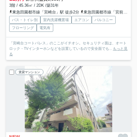
3階 / 45.36㎡ / 2DK /築31年
東急田園都市線「宮崎台」駅 徒歩2分
東急田園都市線「宮前平」駅 徒歩11分
バス・トイレ別
室内洗濯機置場
エアコン
バルコニー
フローリング
電気有
「宮崎台コートパレス」のここがイチオシ。セキュリティ面は、オート
ロック・TVインターホンなどを設置しているので安全面でも...
もっと見
る
賃貸マンション
NEW