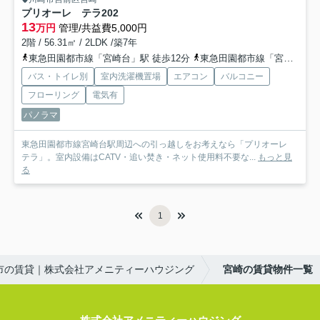
プリオーレ テラ
202
13
万円
管理/共益費5,000円
2階 / 56.31㎡ / 2LDK /築7年
東急田園都市線「宮崎台」駅 徒歩12分
東急田園都市線「宮前平」駅 徒歩14分
バス・トイレ別
室内洗濯機置場
エアコン
バルコニー
フローリング
電気有
パノラマ
東急田園都市線宮崎台駅周辺への引っ越しをお考えなら「プリオーレ
テラ」。室内設備はCATV・追い焚き・ネット使用料不要な...
もっと見
る
1
市の賃貸｜株式会社アメニティーハウジング
宮崎の賃貸物件一覧