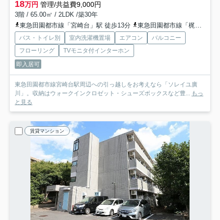
18
万円
管理/共益費9,000円
3階 / 65.00㎡ / 2LDK /築30年
東急田園都市線「宮崎台」駅 徒歩13分
東急田園都市線「梶が谷」駅 徒歩15分
バス・トイレ別
室内洗濯機置場
エアコン
バルコニー
フローリング
TVモニタ付インターホン
即入居可
東急田園都市線宮崎台駅周辺への引っ越しをお考えなら「ソレイユ廣
川」。収納はウォークインクロゼット・シューズボックスなど豊...
もっ
と見る
賃貸マンション