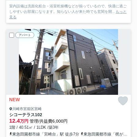
室内設備は洗面化粧台・浴室乾燥機などが揃っているので、快適に過ご
しやすいお部屋になります。知らない人が来た時でも玄関を開...
もっと
見る
アパート
NEW
川崎市宮前区宮崎
シコーテラス
102
12.4
万円
管理/共益費6,000円
1階 / 40.51㎡ / 1LDK /築3年
東急田園都市線「宮崎台」駅 徒歩7分
東急田園都市線「梶が谷」駅 徒歩17分