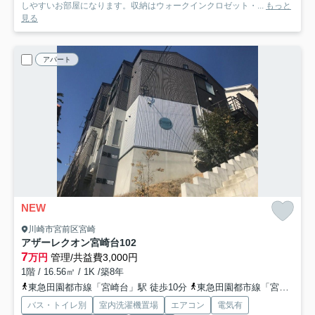
しやすいお部屋になります。収納はウォークインクロゼット・...
もっと
見る
アパート
NEW
川崎市宮前区宮崎
アザーレクオン宮崎台
102
7
万円
管理/共益費3,000円
1階 / 16.56㎡ / 1K /築8年
東急田園都市線「宮崎台」駅 徒歩10分
東急田園都市線「宮前平」駅 徒歩20分
バス・トイレ別
室内洗濯機置場
エアコン
電気有