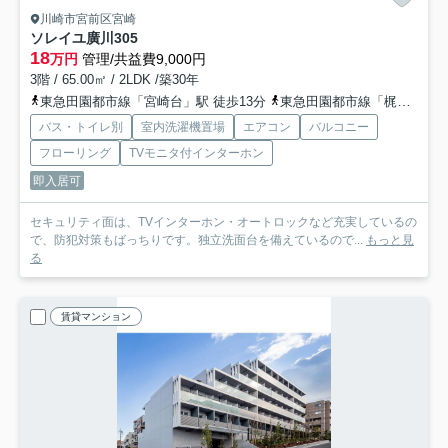
川崎市宮前区宮崎
ソレイユ廣川
305
18
万円
管理/共益費9,000円
3階 / 65.00㎡ / 2LDK /築30年
東急田園都市線「宮崎台」駅 徒歩13分
東急田園都市線「梶が谷」駅 徒歩15分
バス・トイレ別
室内洗濯機置場
エアコン
バルコニー
フローリング
TVモニタ付インターホン
即入居可
セキュリティ面は、TVインターホン・オートロックなど充実しているの
で、防犯対策もばっちりです。独立洗面台を備えているので...
もっと見
る
賃貸マンション