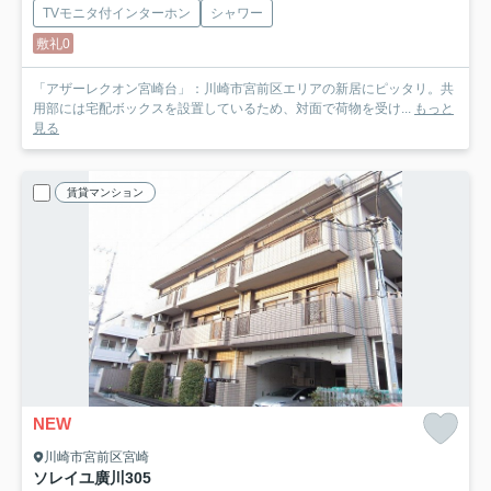
TVモニタ付インターホン
シャワー
敷礼0
「アザーレクオン宮崎台」：川崎市宮前区エリアの新居にピッタリ。共
用部には宅配ボックスを設置しているため、対面で荷物を受け...
もっと
見る
賃貸マンション
NEW
川崎市宮前区宮崎
ソレイユ廣川
305