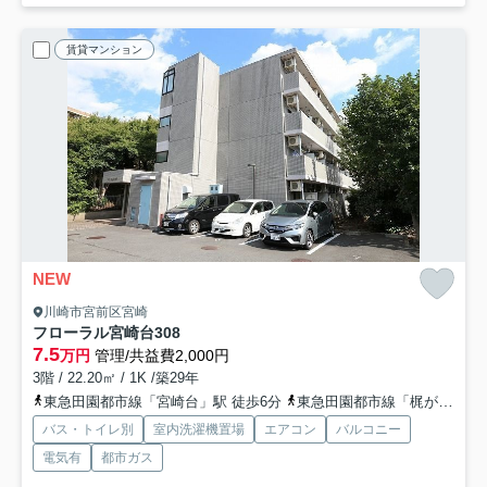
賃貸マンション
NEW
川崎市宮前区宮崎
フローラル宮崎台
308
7.5
万円
管理/共益費2,000円
3階 / 22.20㎡ / 1K /築29年
東急田園都市線「宮崎台」駅 徒歩6分
東急田園都市線「梶が谷」駅 徒歩22分
バス・トイレ別
室内洗濯機置場
エアコン
バルコニー
電気有
都市ガス