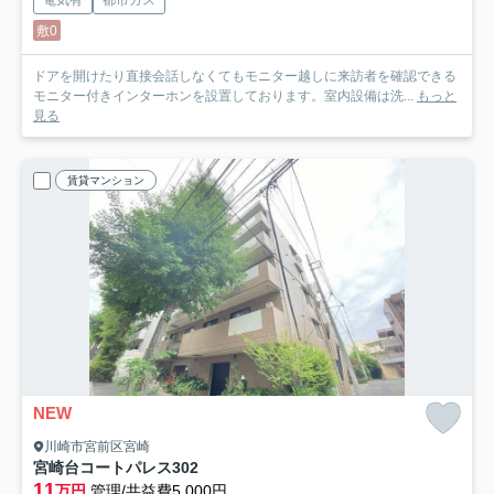
電気有
都市ガス
敷0
ドアを開けたり直接会話しなくてもモニター越しに来訪者を確認できる
モニター付きインターホンを設置しております。室内設備は洗...
もっと
見る
賃貸マンション
NEW
川崎市宮前区宮崎
宮崎台コートパレス
302
11
万円
管理/共益費5,000円