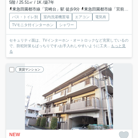
5階 / 25.51㎡ / 1K /築7年
東急田園都市線「宮崎台」駅 徒歩9分
東急田園都市線「宮前平」駅 徒歩12分
バス・トイレ別
室内洗濯機置場
エアコン
電気有
TVモニタ付インターホン
シャワー
セキュリティ面は、TVインターホン・オートロックなど充実しているの
で、防犯対策もばっちりです♪お手入れしやすいように工夫...
もっと見
る
賃貸マンション
NEW