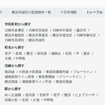
グ
横浜市緑区の賃貸物件一覧
十日市場駅
トレーフル
市区町村から探す
川崎市多摩区
川崎市宮前区
川崎市中原区
藤沢市
横浜市都筑区
横浜市青葉区
横浜市港北区
川崎市麻生区
川崎市高津区
横浜市緑区
町名から探す
登戸
長尾
鷺沼
宿河原
湘南台
生田
平
栗谷
犬蔵
中野島
沿線から探す
南武線
小田急小田原線
東急田園都市線
ブルーライン
湘南新宿ライン高海
東急東横線
グリーンライン
横須賀線
湘南新宿ライン宇須
東急目黒線
駅から探す
向ヶ丘遊園
宿河原
宮前平
登戸
鷺沼
たまプラーザ
武蔵小杉
生田
久地
中野島