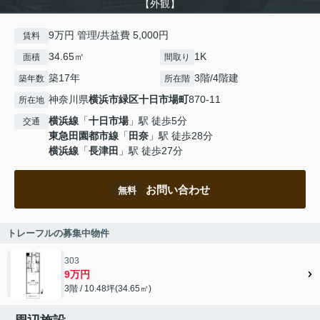
【外観】
9万円 管理/共益費 5,000円
賃料
34.65㎡
1K
面積
間取り
築17年
3階/4階建
築年数
所在階
神奈川県
横浜市緑区
十日市場町
870-11
所在地
横浜線
「
十日市場
」駅 徒歩5分
交通
東急田園都市線
「
田奈
」駅 徒歩28分
横浜線
「
長津田
」駅 徒歩27分
お問い合わせ
無料
トレーフルの募集中物件
303
9万円
3階 / 10.48坪(34.65㎡)