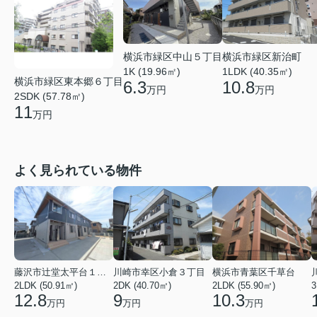
横浜市緑区中山５丁目
横浜市緑区新治町
1K (19.96㎡)
1LDK (40.35㎡)
横浜市緑区東本郷６丁目
6.3
10.8
万円
万円
2SDK (57.78㎡)
11
万円
よく見られている物件
藤沢市辻堂太平台１丁目
川崎市幸区小倉３丁目
横浜市青葉区千草台
2LDK (50.91㎡)
2DK (40.70㎡)
2LDK (55.90㎡)
3
12.8
9
10.3
万円
万円
万円