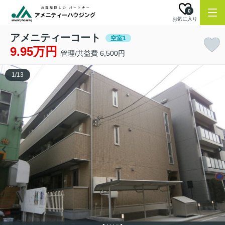
0
お気に入り
アメニティーコート
空室1
9.95万円
管理/共益費 6,500円
1
/
13