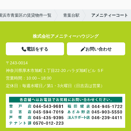
横浜市青葉区の賃貸物件一覧
青葉台駅
アメニティーコート
株式会社アメニティーハウジング
電話をする
お問い合わせ
〒243-0014
神奈川県厚木市旭町１丁目22-20 ハラダ旭町ビル ５F
営業時間：
10:00～18:00
定休日：
毎週水曜日／第1・3火曜日（日吉店は営業）