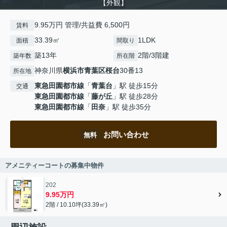
【外観】
9.95万円 管理/共益費 6,500円
賃料
33.39㎡
1LDK
面積
間取り
築13年
2階/3階建
築年数
所在階
神奈川県
横浜市青葉区
桜台
30番13
所在地
東急田園都市線
「
青葉台
」駅 徒歩15分
交通
東急田園都市線
「
藤が丘
」駅 徒歩28分
東急田園都市線
「
田奈
」駅 徒歩35分
お問い合わせ
無料
アメニティーコートの募集中物件
202
9.95万円
2階 / 10.10坪(33.39㎡)