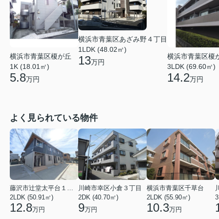
横浜市青葉区あざみ野４丁目
1LDK (48.02㎡)
横浜市青葉区榎が丘
横浜市青葉区榎
13
万円
1K (18.01㎡)
3LDK (69.60㎡)
5.8
14.2
万円
万円
よく見られている物件
藤沢市辻堂太平台１丁目
川崎市幸区小倉３丁目
横浜市青葉区千草台
2LDK (50.91㎡)
2DK (40.70㎡)
2LDK (55.90㎡)
3
12.8
9
10.3
万円
万円
万円