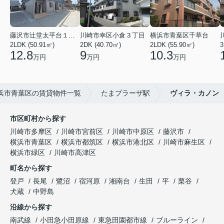
藤沢市辻堂太平台１丁目
川崎市幸区小倉３丁目
横浜市青葉区千草台
2LDK (50.91㎡)
2DK (40.70㎡)
2LDK (55.90㎡)
3
12.8
9
10.3
万円
万円
万円
浜市青葉区の賃貸物件一覧
たまプラーザ駅
ヴィラ・カノン
市区町村から探す
川崎市多摩区
川崎市宮前区
川崎市中原区
藤沢市
横浜市青葉区
横浜市都筑区
横浜市港北区
川崎市麻生区
横浜市緑区
川崎市高津区
町名から探す
登戸
長尾
鷺沼
宿河原
湘南台
生田
平
栗谷
犬蔵
中野島
沿線から探す
南武線
小田急小田原線
東急田園都市線
ブルーライン