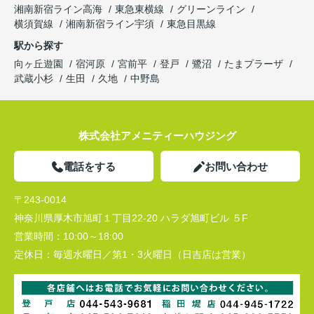
湘南新宿ライン高海
東急東横線
グリーンライン
横須賀線
湘南新宿ライン宇須
東急目黒線
駅から探す
向ヶ丘遊園
宿河原
宮前平
登戸
鷺沼
たまプラーザ
武蔵小杉
生田
久地
中野島
株式会社アメニティーハウジング
電話をする
お問い合わせ
〒243-0014
神奈川県厚木市旭町１丁目22-20 ハラダ旭町ビル ５F
営業時間：
10:00～18:00
定休日：
毎週水曜日／第1・3火曜日（日吉店は営業）