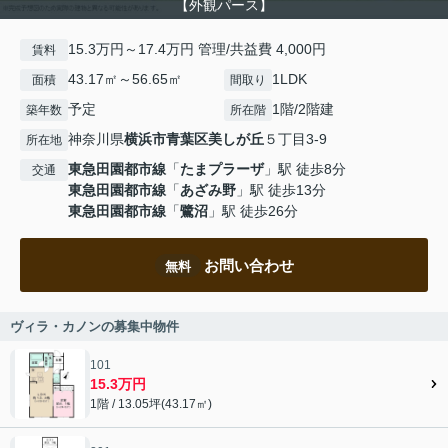
【外観パース】
15.3万円～17.4万円 管理/共益費 4,000円
賃料
43.17㎡～56.65㎡
1LDK
面積
間取り
予定
1階/2階建
築年数
所在階
神奈川県
横浜市青葉区
美しが丘
５丁目3-9
所在地
東急田園都市線
「
たまプラーザ
」駅 徒歩8分
交通
東急田園都市線
「
あざみ野
」駅 徒歩13分
東急田園都市線
「
鷺沼
」駅 徒歩26分
お問い合わせ
無料
ヴィラ・カノンの募集中物件
101
15.3万円
1階 / 13.05坪(43.17㎡)