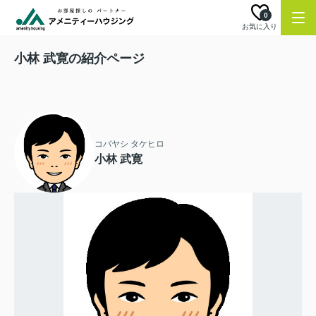
0
お気に入り
小林 武寛の紹介ページ
コバヤシ タケヒロ
小林 武寛