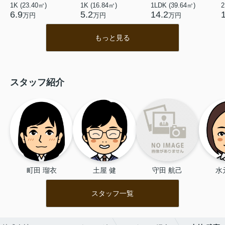
1K (23.40㎡)
1K (16.84㎡)
1LDK (39.64㎡)
2
6.9
5.2
14.2
万円
万円
万円
もっと見る
スタッフ紹介
町田 瑠衣
土屋 健
守田 航己
水
スタッフ一覧