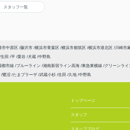
スタッフ一覧
崎市中原区
藤沢市
横浜市青葉区
横浜市都筑区
横浜市港北区
川崎市
生田
平
栗谷
犬蔵
中野島
園都市線
ブルーライン
湘南新宿ライン高海
東急東横線
グリーンライ
鷺沼
たまプラーザ
武蔵小杉
生田
久地
中野島
トップページ
スタッフ
スタッフブログ