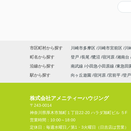
市区町村から探す
川崎市多摩区
川崎市宮前区
川
町名から探す
登戸
長尾
鷺沼
宿河原
湘南台
沿線から探す
南武線
小田急小田原線
東急田
駅から探す
向ヶ丘遊園
宿河原
宮前平
登戸
株式会社アメニティーハウジング
〒243-0014
神奈川県厚木市旭町１丁目22-20 ハラダ旭町ビル ５F
営業時間：
10:00～18:00
定休日：
毎週水曜日／第1・3火曜日（日吉店は営業）