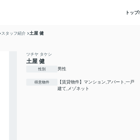
トップ/
土屋 健
スタッフ紹介
ツチヤ タケシ
土屋 健
男性
性別
【賃貸物件】マンション,アパート,一戸
得意物件
建て,メゾネット