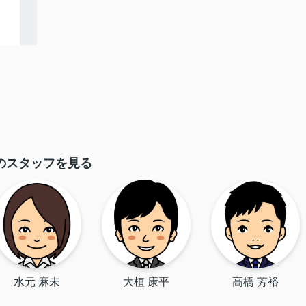
のスタッフを見る
水元 麻未
大植 康平
高橋 芳裕