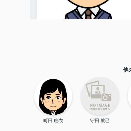
他
町田 瑠衣
守田 航己