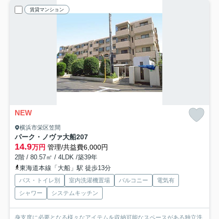
賃貸マンション
NEW
横浜市栄区笠間
パーク・ノヴァ大船
207
14.9
万円
管理/共益費6,000円
2階 / 80.57㎡ / 4LDK /築39年
東海道本線「大船」駅 徒歩13分
バス・トイレ別
室内洗濯機置場
バルコニー
電気有
シャワー
システムキッチン
身支度に必要となる様々なアイテムを収納可能なスペースがある独立洗