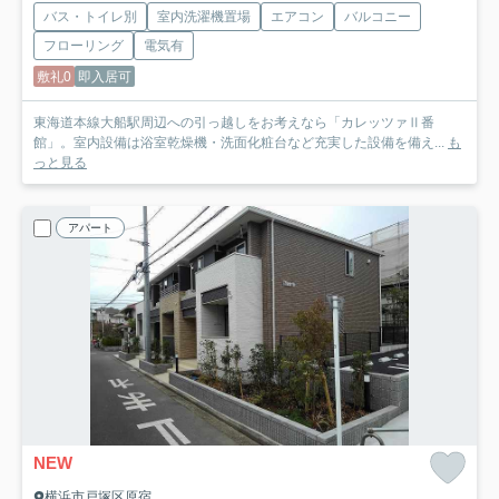
バス・トイレ別
室内洗濯機置場
エアコン
バルコニー
フローリング
電気有
敷礼0
即入居可
東海道本線大船駅周辺への引っ越しをお考えなら「カレッツァⅡ番
館」。室内設備は浴室乾燥機・洗面化粧台など充実した設備を備え...
も
っと見る
アパート
NEW
横浜市戸塚区原宿