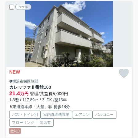
テラス
NEW
横浜市栄区笠間
カレッツァⅡ番館
103
21.4
万円
管理/共益費5,000円
1-3階 / 117.89㎡ / 3LDK /築16年
東海道本線「大船」駅 徒歩18分
バス・トイレ別
室内洗濯機置場
エアコン
バルコニー
フローリング
電気有
敷礼0