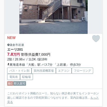
NEW
鎌倉市岩瀬
エーリ
201
7.8
万円
管理/共益費7,000円
2階 / 28.98㎡ / 1LDK /築18年
東海道本線「大船」駅 バス7分 「上岩瀬」 停歩3分
バス・トイレ別
室内洗濯機置場
エアコン
フローリング
電気有
駐輪場
敷0
即入居可
こだわりポイント満載のエーリ。知らない来訪者が来てもインターホン
越しに確認できるので防犯対策につながります。室内設備は洗...
もっと
見る