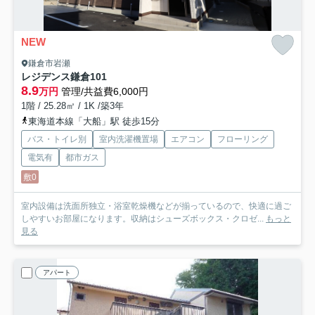
NEW
鎌倉市岩瀬
レジデンス鎌倉
101
8.9
万円
管理/共益費6,000円
1階 / 25.28㎡ / 1K /築3年
東海道本線「大船」駅 徒歩15分
バス・トイレ別
室内洗濯機置場
エアコン
フローリング
電気有
都市ガス
敷0
室内設備は洗面所独立・浴室乾燥機などが揃っているので、快適に過ご
しやすいお部屋になります。収納はシューズボックス・クロゼ...
もっと
見る
アパート