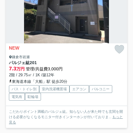
NEW
鎌倉市岩瀬
パルジェ紘
201
7.3
万円
管理/共益費3,000円
2階 / 29.75㎡ / 1K /築12年
東海道本線「大船」駅 徒歩20分
バス・トイレ別
室内洗濯機置場
エアコン
バルコニー
電気有
駐輪場
こだわりポイント満載のパルジェ紘。知らない人が来た時でも玄関を開
ける必要がなくなるモニター付きインターホンが付いておりま...
もっと
見る