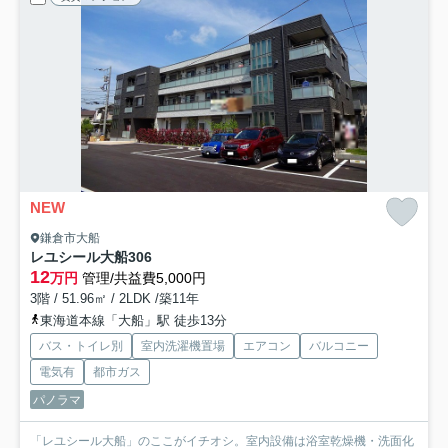
NEW
鎌倉市大船
レユシール大船
306
12
万円
管理/共益費5,000円
3階 / 51.96㎡ / 2LDK /築11年
東海道本線「大船」駅 徒歩13分
バス・トイレ別
室内洗濯機置場
エアコン
バルコニー
電気有
都市ガス
パノラマ
「レユシール大船」のここがイチオシ。室内設備は浴室乾燥機・洗面化