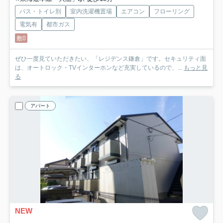
バス・トイレ別
室内洗濯機置場
エアコン
フローリング
電気有
都市ガス
敷0
ぜひ一度見ていただきたい、「レジデンス鎌倉」です。セキュリティ面
は、オートロック・TVインターホンなど充実しているので、...
もっと見
る
アパート
NEW