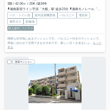
3階 / 42.00㎡ / 2DK /築34年
湘南新宿ライン宇須「大船」駅 徒歩23分
湘南モノレール「大船」駅 徒歩23分
バス・トイレ別
室内洗濯機置場
バルコニー
電気有
都市ガス
駐輪場
即入居可
パノラマ
閑静な住宅地にあるマンションです。バルコニー付きのマンションで、
用途に合わせて活用できおすすめです。新しい日々を送るにふ...
もっと
見る
賃貸マンション