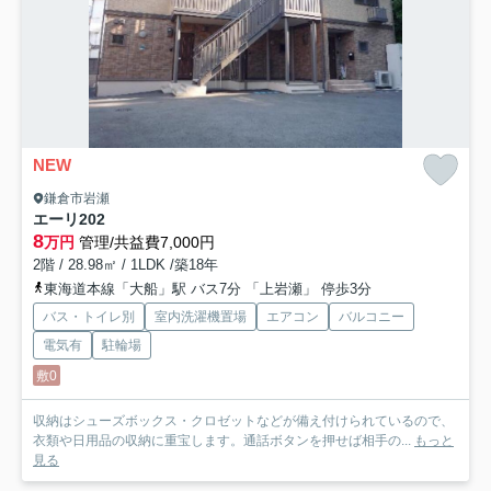
NEW
鎌倉市岩瀬
エーリ
202
8
万円
管理/共益費7,000円
2階 / 28.98㎡ / 1LDK /築18年
東海道本線「大船」駅 バス7分 「上岩瀬」 停歩3分
バス・トイレ別
室内洗濯機置場
エアコン
バルコニー
電気有
駐輪場
敷0
収納はシューズボックス・クロゼットなどが備え付けられているので、
衣類や日用品の収納に重宝します。通話ボタンを押せば相手の...
もっと
見る