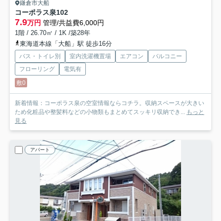
鎌倉市大船
コーポラス泉
102
7.9
万円
管理/共益費6,000円
1階 / 26.70㎡ / 1K /築28年
東海道本線「大船」駅 徒歩16分
バス・トイレ別
室内洗濯機置場
エアコン
バルコニー
フローリング
電気有
敷0
新着情報：コーポラス泉の空室情報ならコチラ。収納スペースが大きい
ため化粧品や整髪料などの小物類もまとめてスッキリ収納でき...
もっと
見る
アパート