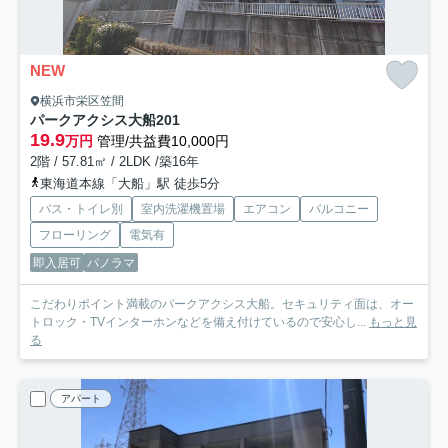
NEW
横浜市栄区笠間
パークアクシス大船
201
19.9
万円
管理/共益費10,000円
2階 / 57.81㎡ / 2LDK /築16年
東海道本線「大船」駅 徒歩5分
バス・トイレ別
室内洗濯機置場
エアコン
バルコニー
フローリング
電気有
即入居可
パノラマ
こだわりポイント満載のパークアクシス大船。セキュリティ面は、オー
トロック・TVインターホンなどを備え付けているので安心し...
もっと見
る
アパート