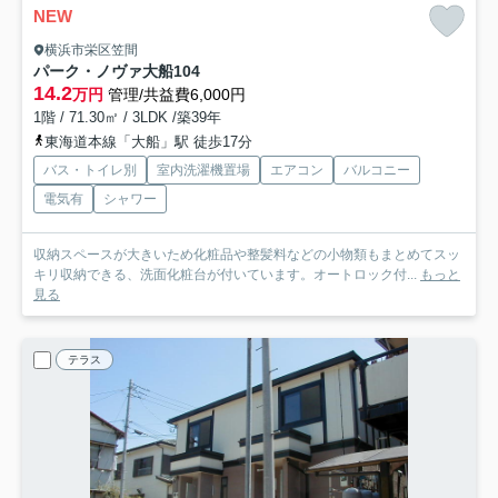
NEW
横浜市栄区笠間
パーク・ノヴァ大船
104
14.2
万円
管理/共益費6,000円
1階 / 71.30㎡ / 3LDK /築39年
東海道本線「大船」駅 徒歩17分
バス・トイレ別
室内洗濯機置場
エアコン
バルコニー
電気有
シャワー
収納スペースが大きいため化粧品や整髪料などの小物類もまとめてスッ
キリ収納できる、洗面化粧台が付いています。オートロック付...
もっと
見る
テラス