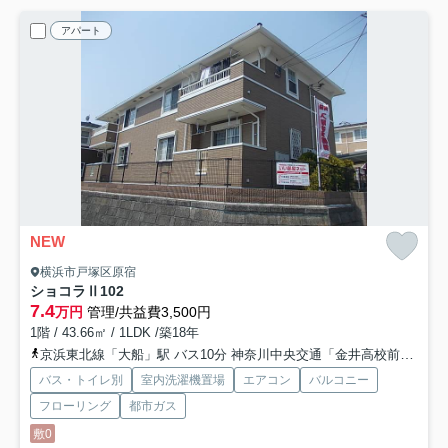
アパート
NEW
横浜市戸塚区原宿
ショコラⅡ
102
7.4
万円
管理/共益費3,500円
1階 / 43.66㎡ / 1LDK /築18年
京浜東北線「大船」駅 バス10分 神奈川中央交通「金井高校前」 停歩11分
バス・トイレ別
室内洗濯機置場
エアコン
バルコニー
フローリング
都市ガス
敷0