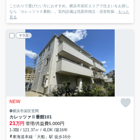
こだわりで選びたい方におすすめ。横浜市栄区エリアで住まいをお探し
なら「カレッツァⅡ番館」。室内設備は洗面所独立・浴室乾燥...
もっと
見る
テラス
NEW
横浜市栄区笠間
カレッツァⅡ番館
101
21
万円
管理/共益費5,000円
1-3階 / 121.37㎡ / 4LDK /築16年
東海道本線「大船」駅 徒歩16分