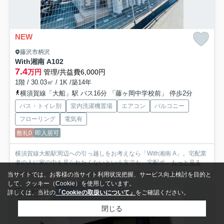
NEW
藤沢市柄沢
With湘南 A
102
7.4
万円
管理/共益費6,000円
1階 / 30.03㎡ / 1K /築14年
横須賀線「大船」駅 バス16分 「藤ヶ岡中学校前」 停歩2分
バス・トイレ別
室内洗濯機置場
エアコン
バルコニー
フローリング
電気有
敷礼0
即入居可
横須賀線大船駅周辺への引っ越しをお考えなら「With湘南 A」。宅配業
者の人に家の中を見られたくないという方でも、宅配ボ...
もっと見る
当サイトでは、お客様の当サイト利用状況把握、サービス向上検討を目的と
して、クッキー（Cookie）を使用しています。
テラス
詳しくは、当社の
「Cookieの取扱いについて」
をご確認ください。
閉じる