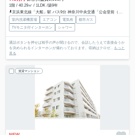
1階 / 40.29㎡ / 1LDK /築9年
京浜東北線「大船」駅 バス9分 神奈川中央交通「公会堂前（鎌倉市）」 停歩11分
室内洗濯機置場
エアコン
電気有
都市ガス
TVモニタ付インターホン
シャワー
通話ボタンを押せば相手の声が聞けるので、会話したうえで直接会うか
を決められるインターホンが備わっております。収納はクロゼ...
もっと
見る
賃貸マンション
NEW