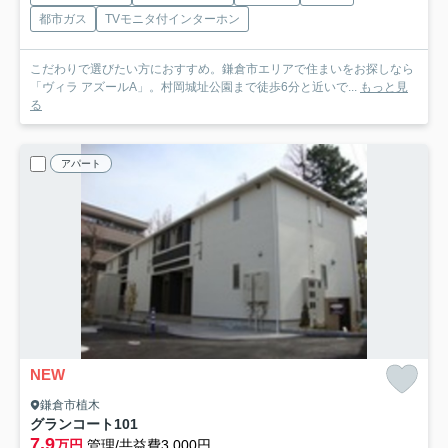
都市ガス
TVモニタ付インターホン
こだわりで選びたい方におすすめ。鎌倉市エリアで住まいをお探しなら
「ヴィラ アズールA」。村岡城址公園まで徒歩6分と近いで...
もっと見
る
アパート
NEW
鎌倉市植木
グランコート
101
7.9
万円
管理/共益費3,000円