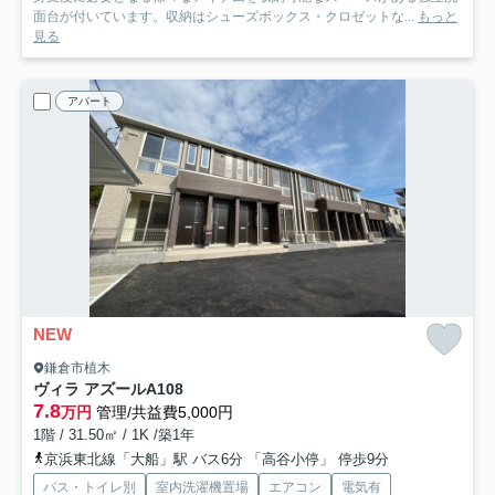
面台が付いています。収納はシューズボックス・クロゼットな...
もっと
見る
アパート
NEW
鎌倉市植木
ヴィラ アズールA
108
7.8
万円
管理/共益費5,000円
1階 / 31.50㎡ / 1K /築1年
京浜東北線「大船」駅 バス6分 「高谷小停」 停歩9分
バス・トイレ別
室内洗濯機置場
エアコン
電気有