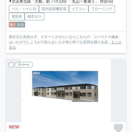
京浜東北線「大船」駅 バス13分 「丸山一番通り」 停歩5分
バス・トイレ別
室内洗濯機置場
エアコン
フローリング
電気有
都市ガス
敷0
新築
新生活を失敗せず、スタートさせたいならこちらの「ユーステス鎌倉」
はいかがでしょうか◎知らない人が来た時でも玄関を開ける必...
もっと
見る
アパート
NEW