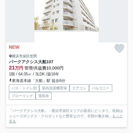
NEW
横浜市栄区笠間
パークアクシス大船
107
21
万円
管理/共益費10,000円
1階 / 64.05㎡ / 3LDK /築16年
東海道本線「大船」駅 徒歩6分
バス・トイレ別
室内洗濯機置場
エアコン
バルコニー
フローリング
電気有
「パークアクシス大船」：横浜市栄区エリアの新居にピッタリ。収納は
シューズボックス・クロゼットなど豊富なので、衣類や履き物...
もっと
見る