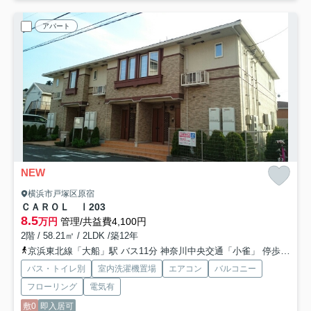
アパート
NEW
横浜市戸塚区原宿
ＣＡＲＯＬ Ⅰ
203
8.5
万円
管理/共益費4,100円
2階 / 58.21㎡ / 2LDK /築12年
京浜東北線「大船」駅 バス11分 神奈川中央交通「小雀」 停歩15分
バス・トイレ別
室内洗濯機置場
エアコン
バルコニー
フローリング
電気有
敷0
即入居可