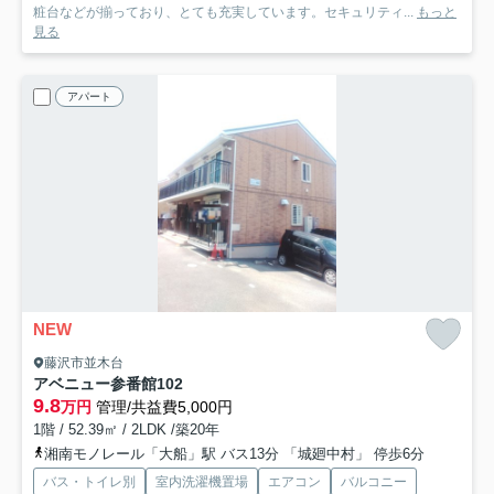
粧台などが揃っており、とても充実しています。セキュリティ...
もっと
見る
アパート
NEW
藤沢市並木台
アベニュー参番館
102
9.8
万円
管理/共益費5,000円
1階 / 52.39㎡ / 2LDK /築20年
湘南モノレール「大船」駅 バス13分 「城廻中村」 停歩6分
バス・トイレ別
室内洗濯機置場
エアコン
バルコニー