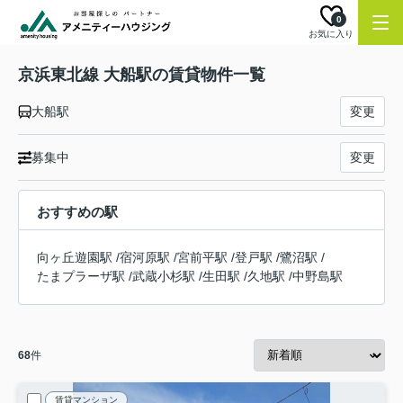
0
お気に入り
京浜東北線 大船駅の賃貸物件一覧
大船駅
変更
募集中
変更
おすすめの駅
向ヶ丘遊園駅
/
宿河原駅
/
宮前平駅
/
登戸駅
/
鷺沼駅
/
たまプラーザ駅
/
武蔵小杉駅
/
生田駅
/
久地駅
/
中野島駅
68
件
賃貸マンション