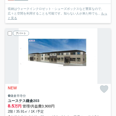
収納はウォークインクロゼット・シューズボックスなど豊富なので、
広々と空間を利用することも可能です。知らない人が来た時でも...
もっ
と見る
アパート
NEW
鎌倉市寺分
ユーステス鎌倉
203
8.5
万円
管理/共益費3,900円
2階 / 35.91㎡ / 1K /予定