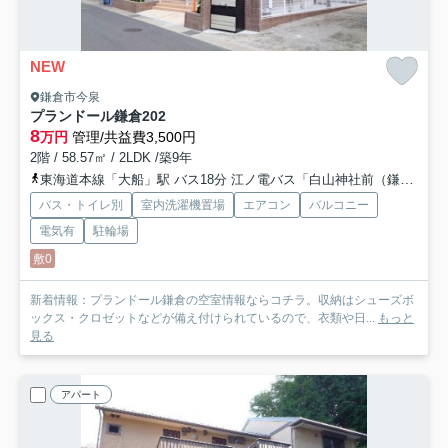
NEW
鎌倉市今泉
プランドール鎌倉
202
8
万円
管理/共益費3,500円
2階 / 58.57㎡ / 2LDK /築9年
東海道本線「大船」駅 バス18分 江ノ電バス「白山神社前（鎌倉市）」 停歩2分
バス・トイレ別
室内洗濯機置場
エアコン
バルコニー
電気有
駐輪場
敷0
新着情報：プランドール鎌倉の空室情報ならコチラ。収納はシューズボ
ックス・クロゼットなどが備え付けられているので、衣類や日...
もっと
見る
アパート