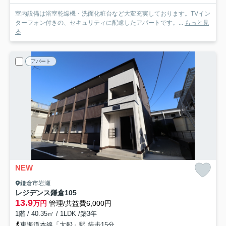
室内設備は浴室乾燥機・洗面化粧台など大変充実しております。TVイン
ターフォン付きの、セキュリティに配慮したアパートです。...
もっと見
る
アパート
NEW
鎌倉市岩瀬
レジデンス鎌倉
105
13.9
万円
管理/共益費6,000円
1階 / 40.35㎡ / 1LDK /築3年
東海道本線「大船」駅 徒歩15分