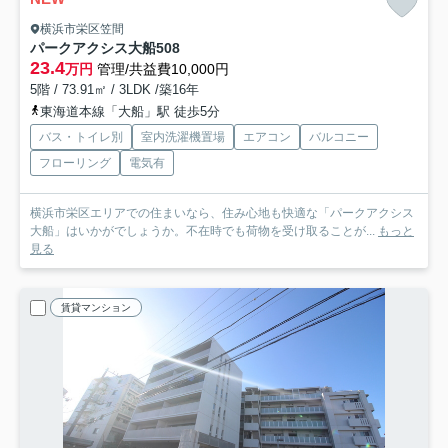
横浜市栄区笠間
パークアクシス大船
508
23.4
万円
管理/共益費10,000円
5階 / 73.91㎡ / 3LDK /築16年
東海道本線「大船」駅 徒歩5分
バス・トイレ別
室内洗濯機置場
エアコン
バルコニー
フローリング
電気有
横浜市栄区エリアでの住まいなら、住み心地も快適な「パークアクシス
大船」はいかがでしょうか。不在時でも荷物を受け取ることが...
もっと
見る
賃貸マンション