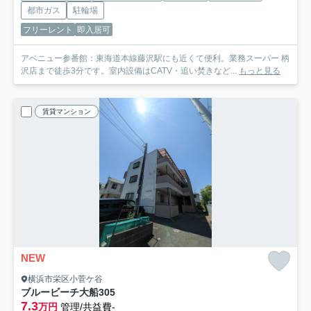
都市ガス
駐輪場
フリーレント
即入居可
アベニュー参番館：東海道本線藤沢駅にも近くて便利。業務スーパー 柄
沢店まで徒歩3分です。室内設備はCATV・追い焚きなど...
もっと見る
賃貸マンション
NEW
横浜市栄区小菅ケ谷
ブルービーチ大船
305
7.3
万円
管理/共益費-