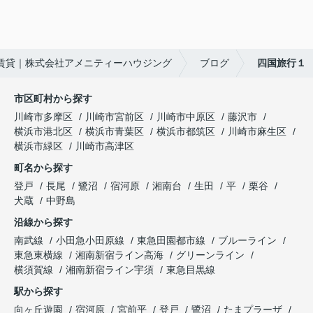
賃貸｜株式会社アメニティーハウジング
ブログ
四国旅行１
市区町村から探す
川崎市多摩区
川崎市宮前区
川崎市中原区
藤沢市
横浜市港北区
横浜市青葉区
横浜市都筑区
川崎市麻生区
横浜市緑区
川崎市高津区
町名から探す
登戸
長尾
鷺沼
宿河原
湘南台
生田
平
栗谷
犬蔵
中野島
沿線から探す
南武線
小田急小田原線
東急田園都市線
ブルーライン
東急東横線
湘南新宿ライン高海
グリーンライン
横須賀線
湘南新宿ライン宇須
東急目黒線
駅から探す
向ヶ丘遊園
宿河原
宮前平
登戸
鷺沼
たまプラーザ