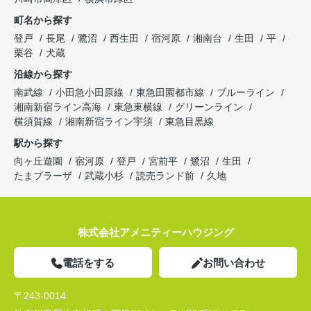
町名から探す
登戸
長尾
鷺沼
西生田
宿河原
湘南台
生田
平
栗谷
犬蔵
沿線から探す
南武線
小田急小田原線
東急田園都市線
ブルーライン
湘南新宿ライン高海
東急東横線
グリーンライン
横須賀線
湘南新宿ライン宇須
東急目黒線
駅から探す
向ヶ丘遊園
宿河原
登戸
宮前平
鷺沼
生田
たまプラーザ
武蔵小杉
読売ランド前
久地
株式会社アメニティーハウジング
電話をする
お問い合わせ
〒243-0014