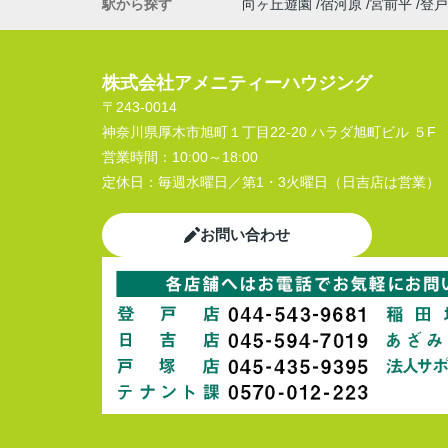
駅から探す
向ヶ丘遊園
宿河原
宮前平
登戸
株式会社アメニティーハウジング
〒243-0014
神奈川県厚木市旭町１丁目22-20 ハラダ旭町ビル ５F
営業時間：
10:00～18:00
定休日：
毎週水曜日／第1・3火曜日（日吉店は営業）
お問い合わせ