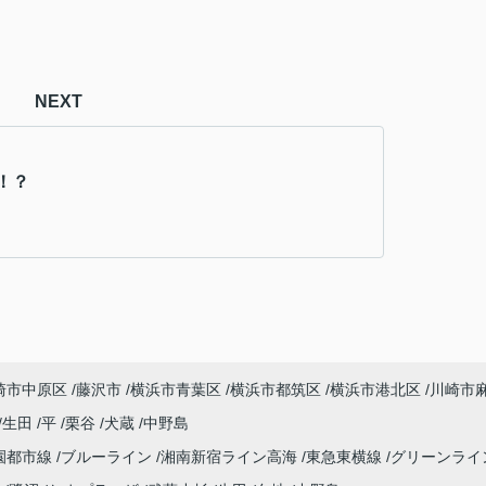
NEXT
！？
崎市中原区
藤沢市
横浜市青葉区
横浜市都筑区
横浜市港北区
川崎市
生田
平
栗谷
犬蔵
中野島
園都市線
ブルーライン
湘南新宿ライン高海
東急東横線
グリーンライ