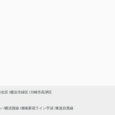
麻生区
横浜市緑区
川崎市高津区
ン
横須賀線
湘南新宿ライン宇須
東急目黒線