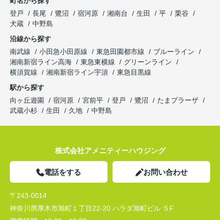
町名から探す
登戸
長尾
鷺沼
宿河原
湘南台
生田
平
栗谷
犬蔵
中野島
沿線から探す
南武線
小田急小田原線
東急田園都市線
ブルーライン
湘南新宿ライン高海
東急東横線
グリーンライン
横須賀線
湘南新宿ライン宇須
東急目黒線
駅から探す
向ヶ丘遊園
宿河原
宮前平
登戸
鷺沼
たまプラーザ
武蔵小杉
生田
久地
中野島
株式会社アメニティーハウジング
電話をする
お問い合わせ
〒243-0014
神奈川県厚木市旭町１丁目22-20 ハラダ旭町ビル ５F