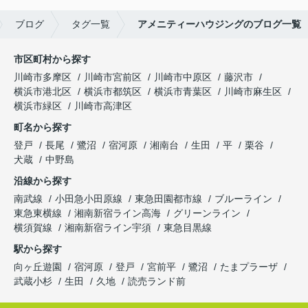
ブログ
タグ一覧
アメニティーハウジングのブログ一覧
市区町村から探す
川崎市多摩区
川崎市宮前区
川崎市中原区
藤沢市
横浜市港北区
横浜市都筑区
横浜市青葉区
川崎市麻生区
横浜市緑区
川崎市高津区
町名から探す
登戸
長尾
鷺沼
宿河原
湘南台
生田
平
栗谷
犬蔵
中野島
沿線から探す
南武線
小田急小田原線
東急田園都市線
ブルーライン
東急東横線
湘南新宿ライン高海
グリーンライン
横須賀線
湘南新宿ライン宇須
東急目黒線
駅から探す
向ヶ丘遊園
宿河原
登戸
宮前平
鷺沼
たまプラーザ
武蔵小杉
生田
久地
読売ランド前