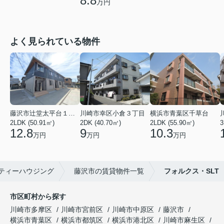
8.8
万円
よく見られている物件
藤沢市辻堂太平台１丁目
川崎市幸区小倉３丁目
横浜市青葉区千草台
2LDK (50.91㎡)
2DK (40.70㎡)
2LDK (55.90㎡)
3
12.8
9
10.3
万円
万円
万円
ティーハウジング
藤沢市の賃貸物件一覧
フォルクス・SLT
市区町村から探す
川崎市多摩区
川崎市宮前区
川崎市中原区
藤沢市
横浜市青葉区
横浜市都筑区
横浜市港北区
川崎市麻生区