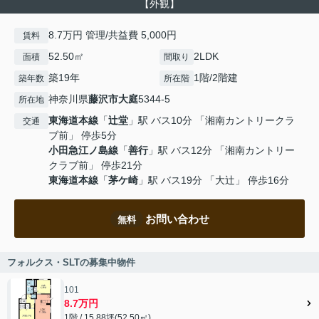
【外観】
8.7万円 管理/共益費 5,000円
賃料
52.50㎡
2LDK
面積
間取り
築19年
1階/2階建
築年数
所在階
神奈川県
藤沢市
大庭
5344-5
所在地
東海道本線
「
辻堂
」駅 バス10分 「湘南カントリークラ
交通
ブ前」 停歩5分
小田急江ノ島線
「
善行
」駅 バス12分 「湘南カントリー
クラブ前」 停歩21分
東海道本線
「
茅ケ崎
」駅 バス19分 「大辻」 停歩16分
お問い合わせ
無料
フォルクス・SLTの募集中物件
101
8.7万円
1階 / 15.88坪(52.50㎡)