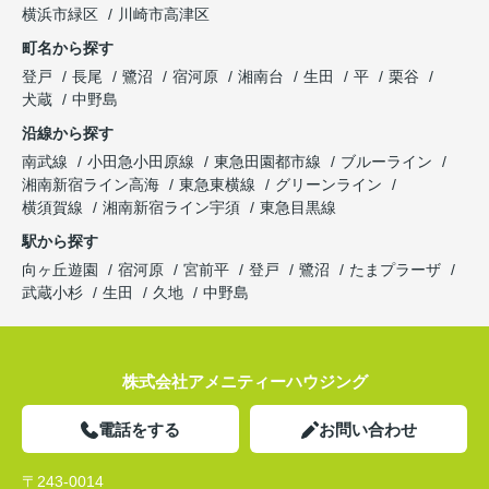
横浜市緑区
川崎市高津区
町名から探す
登戸
長尾
鷺沼
宿河原
湘南台
生田
平
栗谷
犬蔵
中野島
沿線から探す
南武線
小田急小田原線
東急田園都市線
ブルーライン
湘南新宿ライン高海
東急東横線
グリーンライン
横須賀線
湘南新宿ライン宇須
東急目黒線
駅から探す
向ヶ丘遊園
宿河原
宮前平
登戸
鷺沼
たまプラーザ
武蔵小杉
生田
久地
中野島
株式会社アメニティーハウジング
電話をする
お問い合わせ
〒243-0014