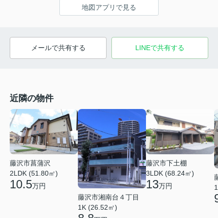
地図アプリで見る
メールで共有する
LINEで共有する
近隣の物件
藤沢市菖蒲沢
藤沢市下土棚
2LDK (51.80㎡)
3LDK (68.24㎡)
10.5
13
万円
万円
1
藤沢市湘南台４丁目
1K (26.52㎡)