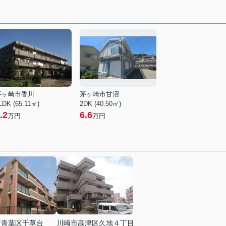
茅ヶ崎市香川
茅ヶ崎市甘沼
LDK (65.11㎡)
2DK (40.50㎡)
.2
6.6
万円
万円
市青葉区千草台
川崎市高津区久地４丁目