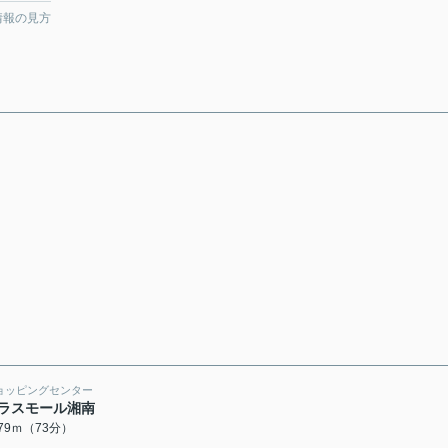
情報の見方
ョッピングセンター
ラスモール湘南
779ｍ（73分）