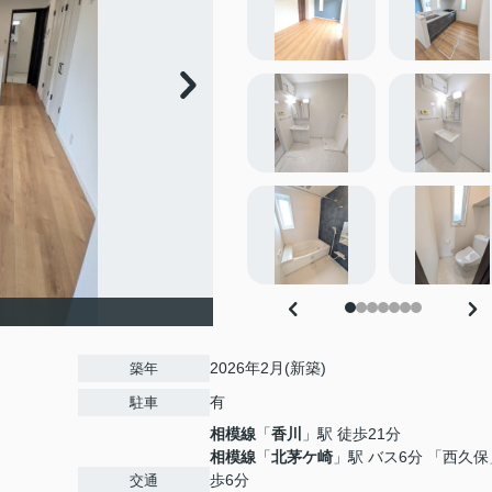
2026年2月(新築)
築年
有
駐車
相模線
「
香川
」駅 徒歩21分
相模線
「
北茅ケ崎
」駅 バス6分 「西久保
歩6分
交通