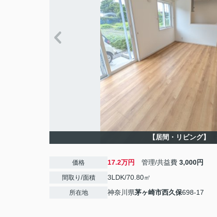
【居間・リビング】
17.2万円
管理/共益費
3,000円
価格
3LDK/70.80㎡
間取り/面積
神奈川県
茅ヶ崎市
西久保
698-17
所在地