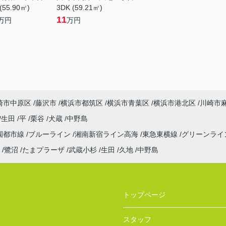
(55.90㎡)
3DK (59.21㎡)
11
万円
万円
崎市中原区
藤沢市
横浜市都筑区
横浜市青葉区
横浜市港北区
川崎市
生田
平
栗谷
犬蔵
中野島
園都市線
ブルーライン
湘南新宿ライン高海
東急東横線
グリーンライ
鷺沼
たまプラーザ
武蔵小杉
生田
久地
中野島
トップページ
スタッフ