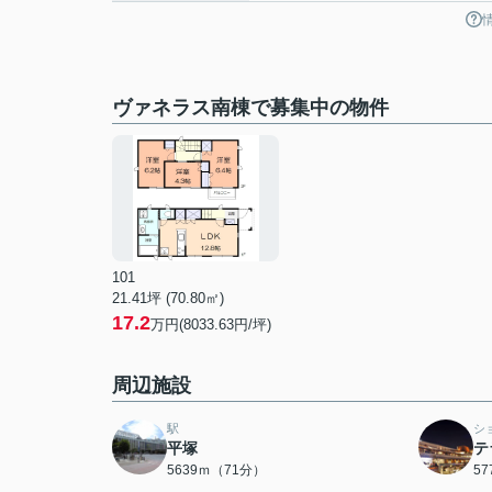
ヴァネラス南棟で募集中の物件
101
21.41坪 (70.80㎡)
17.2
万円(8033.63円/坪)
周辺施設
駅
シ
平塚
テ
5639ｍ（71分）
5