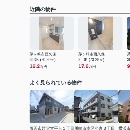
近隣の物件
茅ヶ崎市西久保
茅ヶ崎市西久保
3LDK (70.80㎡)
3LDK (73.28㎡)
3
16.2
17.6
9
万円
万円
よく見られている物件
藤沢市辻堂太平台１丁目
川崎市幸区小倉３丁目
横浜