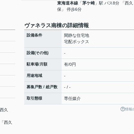
東海道本線
「
茅ケ崎
」駅 バス8分 「西久
保」 停歩6分
ヴァネラス南棟の詳細情報
設備条件
閑静な住宅地
宅配ボックス
設備(その他)
-
駐車場/月額
有/0円
用途地域
-
募集戸数 / 総戸数
- / -
取引態様
専任媒介
情報
「西久
 「西久