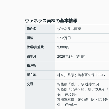
ヴァネラス南棟の基本情報
物件名
ヴァネラス南棟
価格
17.2万円
管理/共益費
3,000円
築年月
2026年2月（新築）
総戸数
-
所在地
神奈川県
茅ヶ崎市
西久保
698-17
交通
相模線
「
香川
」駅 徒歩21分
相模線
「
北茅ケ崎
」駅 バス6分 
保」 停歩6分
東海道本線
「
茅ケ崎
」駅 バス8分
保」 停歩6分