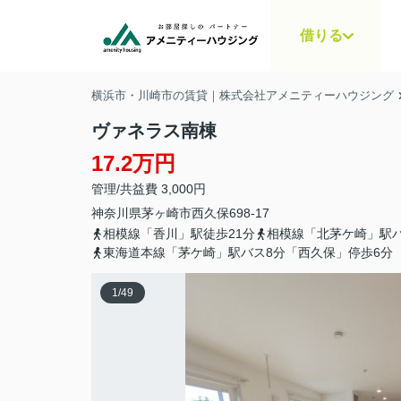
借りる
横浜市・川崎市の賃貸｜株式会社アメニティーハウジング
ヴァネラス南棟
17.2万円
管理/共益費 3,000円
神奈川県
茅ヶ崎市
西久保
698-17
相模線「香川」駅徒歩21分
相模線「北茅ケ崎」駅バ
東海道本線「茅ケ崎」駅バス8分「西久保」停歩6分
1
/
49