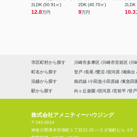
2LDK (50.91㎡)
2DK (40.70㎡)
2LDK 
12.8
9
10.3
万円
万円
市区町村から探す
川崎市多摩区
川崎市宮前区
川
町名から探す
登戸
長尾
鷺沼
宿河原
湘南台
沿線から探す
南武線
小田急小田原線
東急田
駅から探す
向ヶ丘遊園
宿河原
宮前平
登戸
株式会社アメニティーハウジング
〒243-0014
神奈川県厚木市旭町１丁目22-20 ハラダ旭町ビル ５F