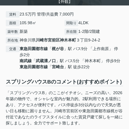
【外観】
23.5万円 管理/共益費 7,000円
賃料
105.98㎡
4LDK
面積
間取り
新築
1-2階/2階建
築年数
所在階
神奈川県
川崎市宮前区
神木本町
３丁目9-24-2
所在地
東急田園都市線
「
梶が谷
」駅 バス9分 「上作南原」 停
交通
歩2分
南武線
「
武蔵溝ノ口
」駅 バス5分 「神木本町」 停歩9分
東急田園都市線
「
宮崎台
」駅 徒歩22分
スプリングハウスBのコメント(おすすめポイント)
「スプリングハウスB」のここがイチオシ。ニーズの高い、2026
年築の物件で、オシャレな室内が魅力的。2駅利用できる場所に
あり、アクセスが便利です。バス停徒歩3分以内なので天気が悪
い日も移動に困りません。川崎市宮前区や東急田園都市線梶が谷
付近であなたのライフスタイルに合った賃貸戸建て探しを一緒に
探しましょう。全力でサポート致します。