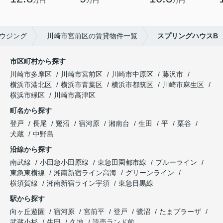
万円
万円
万円
ウジング
川崎市宮前区の賃貸物件一覧
スプリングハウスB
市区町村から探す
川崎市多摩区
川崎市宮前区
川崎市中原区
藤沢市
横浜市港北区
横浜市青葉区
横浜市都筑区
川崎市麻生区
横浜市緑区
川崎市高津区
町名から探す
登戸
長尾
鷺沼
宿河原
湘南台
生田
平
栗谷
犬蔵
中野島
沿線から探す
南武線
小田急小田原線
東急田園都市線
ブルーライン
東急東横線
湘南新宿ライン高海
グリーンライン
横須賀線
湘南新宿ライン宇須
東急目黒線
駅から探す
向ヶ丘遊園
宿河原
宮前平
登戸
鷺沼
たまプラーザ
武蔵小杉
生田
久地
読売ランド前