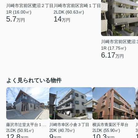
川崎市宮前区鷺沼２丁目
川崎市宮前区宮崎１丁目
1R (16.00㎡)
2LDK (60.63㎡)
5.7
14
万円
万円
川崎市宮前区鷺沼
1R (17.75㎡)
6.17
万円
よく見られている物件
藤沢市辻堂太平台１丁目
川崎市幸区小倉３丁目
横浜市青葉区千草台
2LDK (50.91㎡)
2DK (40.70㎡)
2LDK (55.90㎡)
3
12.8
9
10.3