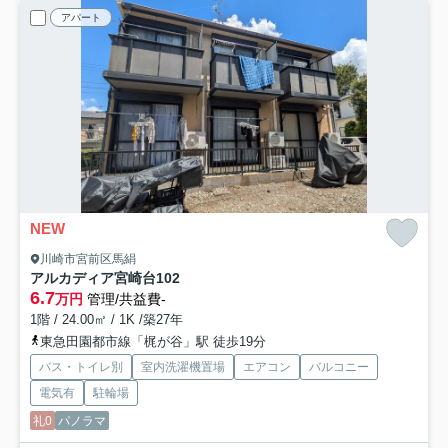
アパート
NEW
川崎市宮前区馬絹
アルカディア宮崎台
102
6.7
万円
管理/共益費-
1階 / 24.00㎡ / 1K /築27年
東急田園都市線「梶が谷」駅 徒歩19分
バス・トイレ別
室内洗濯機置場
エアコン
バルコニー
電気有
駐輪場
礼0
パノラマ