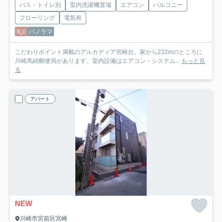
バス・トイレ別
室内洗濯機置場
エアコン
バルコニー
フローリング
電気有
礼0
パノラマ
こだわりポイント満載のアルカディア宮崎台。家から232mのところに
川崎馬絹郵便局があります。室内設備はエアコン・システム...
もっと見
る
アパート
NEW
川崎市宮前区宮崎