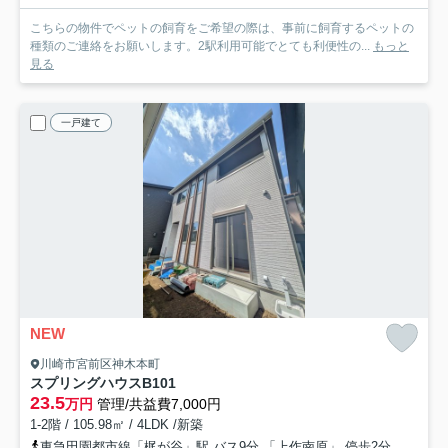
こちらの物件でペットの飼育をご希望の際は、事前に飼育するペットの
種類のご連絡をお願いします。2駅利用可能でとても利便性の...
もっと
見る
一戸建て
NEW
川崎市宮前区神木本町
スプリングハウスB
101
23.5
万円
管理/共益費7,000円
1-2階 / 105.98㎡ / 4LDK /新築
東急田園都市線「梶が谷」駅 バス9分 「上作南原」 停歩2分