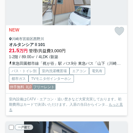
NEW
川崎市宮前区西野川
オルタンシアⅡ
101
21.5
万円
管理/共益費3,000円
1-2階 / 89.00㎡ / 4LDK /新築
東急田園都市線「梶が谷」駅 バス9分 東急バス「山下（川崎市）」 停歩6分
バス・トイレ別
室内洗濯機置場
エアコン
電気有
都市ガス
TVモニタ付インターホン
仲手無料
礼0
フリーレント
室内設備はCATV・エアコン・追い焚きなど大変充実しております。初
期費用はカードで決済いただけます。入居の当日からインタ...
もっと見
る
一戸建て