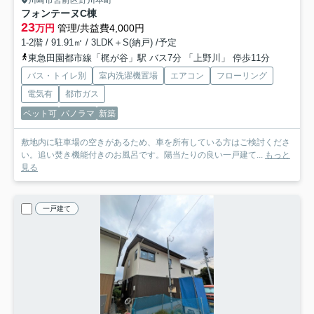
川崎市宮前区野川本町
フォンテーヌC棟
23
万円
管理/共益費4,000円
1-2階 / 91.91㎡ / 3LDK＋S(納戸) /予定
東急田園都市線「梶が谷」駅 バス7分 「上野川」 停歩11分
バス・トイレ別
室内洗濯機置場
エアコン
フローリング
電気有
都市ガス
ペット可
パノラマ
新築
敷地内に駐車場の空きがあるため、車を所有している方はご検討くださ
い。追い焚き機能付きのお風呂です。陽当たりの良い一戸建て...
もっと
見る
一戸建て