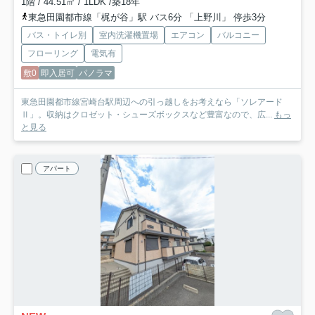
1階 / 44.51㎡ / 1LDK /築18年
東急田園都市線「梶が谷」駅 バス6分 「上野川」 停歩3分
バス・トイレ別
室内洗濯機置場
エアコン
バルコニー
フローリング
電気有
敷0
即入居可
パノラマ
東急田園都市線宮崎台駅周辺への引っ越しをお考えなら「ソレアード
Ⅱ」。収納はクロゼット・シューズボックスなど豊富なので、広...
もっ
と見る
アパート