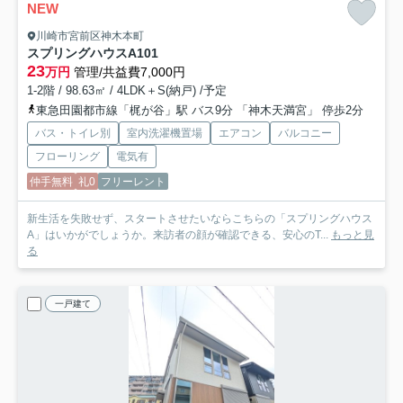
NEW
川崎市宮前区神木本町
スプリングハウスA
101
23
万円
管理/共益費7,000円
1-2階 / 98.63㎡ / 4LDK＋S(納戸) /予定
東急田園都市線「梶が谷」駅 バス9分 「神木天満宮」 停歩2分
バス・トイレ別
室内洗濯機置場
エアコン
バルコニー
フローリング
電気有
仲手無料
礼0
フリーレント
新生活を失敗せず、スタートさせたいならこちらの「スプリングハウス
A」はいかがでしょうか。来訪者の顔が確認できる、安心のT...
もっと見
る
一戸建て