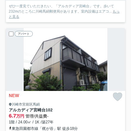
ぜひ一度見ていただきたい、「アルカディア宮崎台」です。歩いて
232mのところに川崎馬絹郵便局があります。室内設備はエアコ...
もっ
と見る
アパート
NEW
川崎市宮前区馬絹
アルカディア宮崎台
102
6.7
万円
管理/共益費-
1階 / 24.00㎡ / 1K /築27年
東急田園都市線「梶が谷」駅 徒歩18分