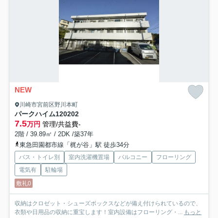
NEW
川崎市宮前区野川本町
パークハイム12
0202
7.5
万円
管理/共益費-
2階 / 39.89㎡ / 2DK /築37年
東急田園都市線「梶が谷」駅 徒歩34分
バス・トイレ別
室内洗濯機置場
バルコニー
フローリング
電気有
駐輪場
敷礼0
収納はクロゼット・シューズボックスなどが備え付けられているので、
衣類や日用品の収納に重宝します！室内設備はフローリング・...
もっと