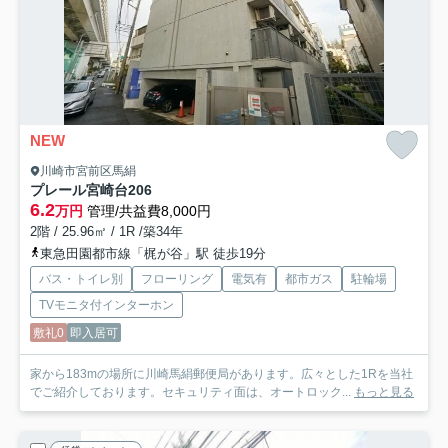
NEW
川崎市宮前区馬絹
プレール宮崎台
206
6.2
万円
管理/共益費8,000円
2階 / 25.96㎡ / 1R /築34年
東急田園都市線「梶が谷」駅 徒歩19分
バス・トイレ別
フローリング
電気有
都市ガス
駐輪場
TVモニタ付インターホン
敷礼0
即入居可
家から183mの場所に川崎馬絹郵便局があります。広々とした1Rを当社
でご紹介しております。セキュリティ面は、オートロック...
もっと見る