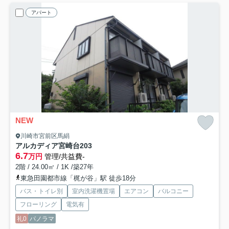
アパート
NEW
川崎市宮前区馬絹
アルカディア宮崎台
203
6.7
万円
管理/共益費-
2階 / 24.00㎡ / 1K /築27年
東急田園都市線「梶が谷」駅 徒歩18分
バス・トイレ別
室内洗濯機置場
エアコン
バルコニー
フローリング
電気有
礼0
パノラマ