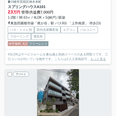
川崎市宮前区神木本町
スプリングハウスA
101
23
万円
管理/共益費7,000円
1-2階 / 98.63㎡ / 4LDK＋S(納戸) /新築
東急田園都市線「梶が谷」駅 バス9分 「上作南原」 停歩2分
バス・トイレ別
室内洗濯機置場
エアコン
バルコニー
フローリング
電気有
仲手無料
礼0
フリーレント
4SLDKはサービスルームを兼ね備え収納スペースのある間取りです。三
口コンロが付いている物件です。こちらは2人入居相談可...
もっと見る
アパート