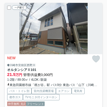
一戸建て
NEW
川崎市宮前区西野川
オルタンシアⅡ
101
21.5
万円
管理/共益費3,000円
1-2階 / 89.00㎡ / 4LDK /新築
東急田園都市線「梶が谷」駅 バス9分 東急バス「山下（川崎市）」 停歩6分
バス・トイレ別
室内洗濯機置場
エアコン
電気有
都市ガス
TVモニタ付インターホン
仲手無料
礼0
フリーレント