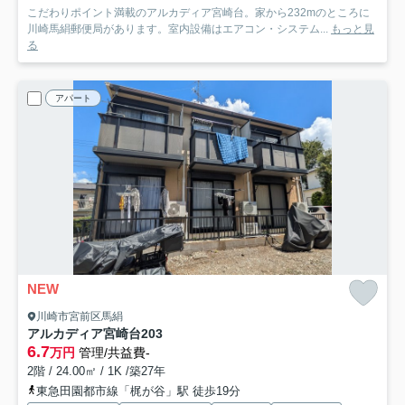
こだわりポイント満載のアルカディア宮崎台。家から232mのところに
川崎馬絹郵便局があります。室内設備はエアコン・システム...
もっと見
る
アパート
NEW
川崎市宮前区馬絹
アルカディア宮崎台
203
6.7
万円
管理/共益費-
2階 / 24.00㎡ / 1K /築27年
東急田園都市線「梶が谷」駅 徒歩19分