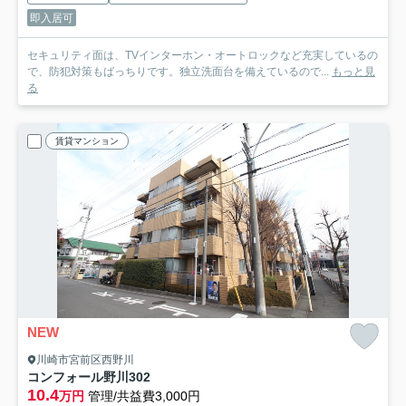
即入居可
セキュリティ面は、TVインターホン・オートロックなど充実しているの
で、防犯対策もばっちりです。独立洗面台を備えているので...
もっと見
る
賃貸マンション
NEW
川崎市宮前区西野川
コンフォール野川
302
10.4
万円
管理/共益費3,000円