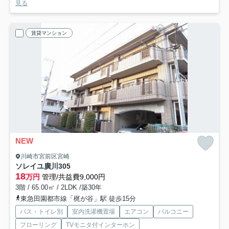
見る
賃貸マンション
NEW
川崎市宮前区宮崎
ソレイユ廣川
305
18
万円
管理/共益費9,000円
3階 / 65.00㎡ / 2LDK /築30年
東急田園都市線「梶が谷」駅 徒歩15分
バス・トイレ別
室内洗濯機置場
エアコン
バルコニー
フローリング
TVモニタ付インターホン