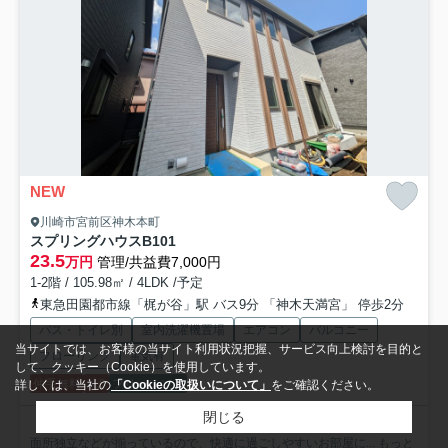
NEW
川崎市宮前区神木本町
スプリングハウスB
101
23.5
万円
管理/共益費7,000円
1-2階 / 105.98㎡ / 4LDK /予定
東急田園都市線「梶が谷」駅 バス9分 「神木天満宮」 停歩2分
バス・トイレ別
室内洗濯機置場
エアコン
バルコニー
当サイトでは、お客様の当サイト利用状況把握、サービス向上検討を目的と
フローリング
電気有
して、クッキー（Cookie）を使用しています。
仲手無料
礼0
フリーレント
詳しくは、当社の
「Cookieの取扱いについて」
をご確認ください。
閉じる
「スプリングハウスB」のここがイチオシ。室内設備は浴室乾燥機・洗
面所独立などが揃っているので、快適に過ごしやすいお部屋に...
もっと