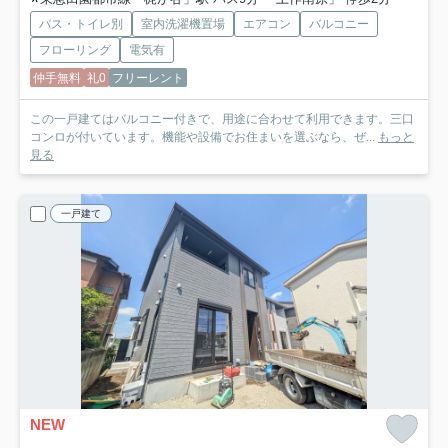
バス・トイレ別
室内洗濯機置場
エアコン
バルコニー
フローリング
電気有
仲手無料
礼0
フリーレント
この一戸建てはバルコニー付きで、用途に合わせて利用できます。三口
コンロが付いています。機能や設備でお住まいを選ぶなら、ぜ...
もっと
見る
一戸建て
NEW