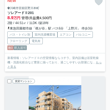
NEW
川崎市宮前区野川本町
ソレアードⅡ
201
8.9
万円
管理/共益費4,500円
2階 / 44.51㎡ / 1LDK /築18年
東急田園都市線「梶が谷」駅 バス6分 「上野川」 停歩3分
バス・トイレ別
室内洗濯機置場
エアコン
バルコニー
フローリング
電気有
敷0
即入居可
新着情報：ソレアードⅡの空室情報ならコチラ。室内設備は浴室乾燥
機・洗面化粧台など豊富に揃っており、過ごしやすいお部屋にな...
もっ
と見る
賃貸マンション