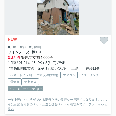
NEW
川崎市宮前区野川本町
フォンテーヌE棟
101
23
万円
管理/共益費4,000円
1-2階 / 91.91㎡ / 3LDK＋S(納戸) /予定
東急田園都市線「梶が谷」駅 バス7分 「上野川」 停歩11分
バス・トイレ別
室内洗濯機置場
エアコン
フローリング
電気有
都市ガス
ペット可
パノラマ
新築
一年中暖かく生活ができる陽当たりの良好な一戸建てになります。こち
らは家族も同然のペットと過ごせるペット可能物件です。ファ...
もっと
見る