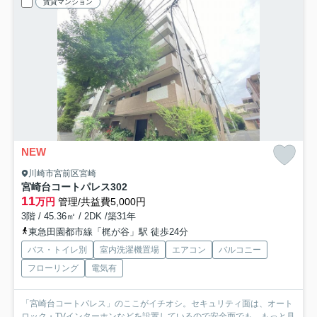
賃貸マンション
NEW
川崎市宮前区宮崎
宮崎台コートパレス
302
11
万円
管理/共益費5,000円
3階 / 45.36㎡ / 2DK /築31年
東急田園都市線「梶が谷」駅 徒歩24分
バス・トイレ別
室内洗濯機置場
エアコン
バルコニー
フローリング
電気有
「宮崎台コートパレス」のここがイチオシ。セキュリティ面は、オート
ロック・TVインターホンなどを設置しているので安全面でも...
もっと見