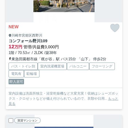
NEW
川崎市宮前区西野川
コンフォール野川
109
12
万円
管理/共益費3,000円
1階 / 70.53㎡ / 2LDK /築38年
東急田園都市線「梶が谷」駅 バス15分 「山下」 停歩2分
バス・トイレ別
室内洗濯機置場
バルコニー
フローリング
電気有
駐輪場
即入居可
室内設備は洗面所独立・浴室乾燥機など大変充実！収納はシューズボッ
クス・クロゼットなどが備え付けられているので、衣類や日用...
もっと
見る
賃貸マンション