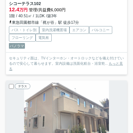
シコーテラス
102
12.4
万円
管理/共益費6,000円
1階 / 40.51㎡ / 1LDK /築3年
東急田園都市線「梶が谷」駅 徒歩17分
バス・トイレ別
室内洗濯機置場
エアコン
バルコニー
フローリング
電気有
パノラマ
セキュリティ面は、TVインターホン・オートロックなどを備え付けてい
るので安心して暮らせます。室内設備は洗面化粧台・浴室乾...
もっと見
る
テラス