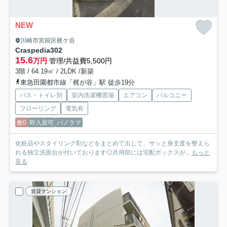
NEW
川崎市宮前区梶ケ谷
Craspedia
302
15.6
万円
管理/共益費5,500円
3階 / 64.19㎡ / 2LDK /新築
東急田園都市線「梶が谷」駅 徒歩19分
バス・トイレ別
室内洗濯機置場
エアコン
バルコニー
フローリング
電気有
敷0
即入居可
パノラマ
化粧品やスタイリング剤などをまとめて出して、サッと身支度を整えら
れる独立洗面台が付いております◎共用部には宅配ボックスが...
もっと
見る
賃貸マンション