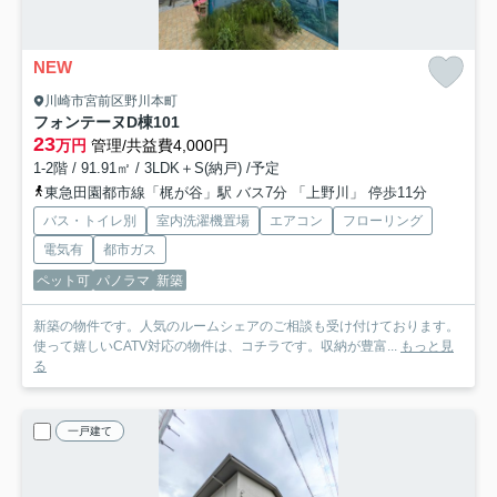
NEW
川崎市宮前区野川本町
フォンテーヌD棟
101
23
万円
管理/共益費4,000円
1-2階 / 91.91㎡ / 3LDK＋S(納戸) /予定
東急田園都市線「梶が谷」駅 バス7分 「上野川」 停歩11分
バス・トイレ別
室内洗濯機置場
エアコン
フローリング
電気有
都市ガス
ペット可
パノラマ
新築
新築の物件です。人気のルームシェアのご相談も受け付けております。
使って嬉しいCATV対応の物件は、コチラです。収納が豊富...
もっと見
る
一戸建て