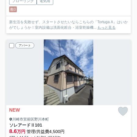
フローリング
電気有
敷0
新生活を失敗せず、スタートさせたいならこちらの「Tortuga A」はいか
がでしょうか！室内設備は洗面化粧台・浴室乾燥機...
もっと見る
アパート
NEW
川崎市宮前区野川本町
ソレアードⅡ
101
8.6
万円
管理/共益費4,500円