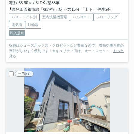
3階 / 65.90㎡ / 3LDK /築38年
東急田園都市線「梶が谷」駅 バス15分 「山下」 停歩2分
バス・トイレ別
室内洗濯機置場
バルコニー
フローリング
電気有
駐輪場
即入居可
収納はシューズボックス・クロゼットなど豊富なので、衣類や履き物の
整理がしやすく便利です！セキュリティ面は、オートロック・...
もっと
見る
一戸建て