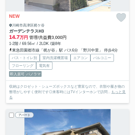
NEW
川崎市高津区梶ケ谷
ガーデンテラス
H3
14.7
万円
管理/共益費3,000円
1-2階 / 69.56㎡ / 2LDK /築8年
東急田園都市線「梶が谷」駅 バス6分 「野川中里」 停歩4分
バス・トイレ別
室内洗濯機置場
エアコン
バルコニー
フローリング
電気有
即入居可
パノラマ
収納はクロゼット・シューズボックスなど豊富なので、衣類や履き物の
整理がしやすく便利です◎来客時にはTVインターホンで訪問...
もっと見
る
アパート