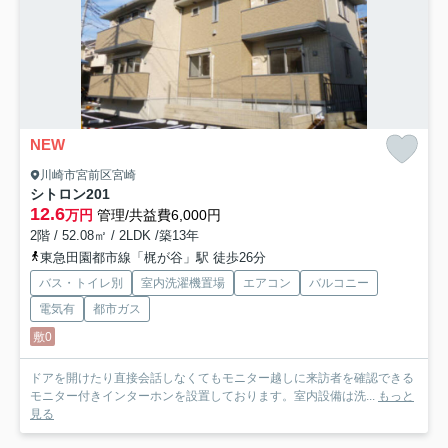
NEW
川崎市宮前区宮崎
シトロン
201
12.6
万円
管理/共益費6,000円
2階 / 52.08㎡ / 2LDK /築13年
東急田園都市線「梶が谷」駅 徒歩26分
バス・トイレ別
室内洗濯機置場
エアコン
バルコニー
電気有
都市ガス
敷0
ドアを開けたり直接会話しなくてもモニター越しに来訪者を確認できる
モニター付きインターホンを設置しております。室内設備は洗...
もっと
見る