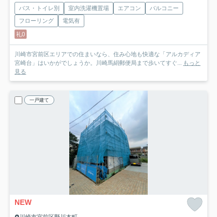
バス・トイレ別
室内洗濯機置場
エアコン
バルコニー
フローリング
電気有
礼0
川崎市宮前区エリアでの住まいなら、住み心地も快適な「アルカディア
宮崎台」はいかがでしょうか。川崎馬絹郵便局まで歩いてすぐ...
もっと
見る
一戸建て
NEW