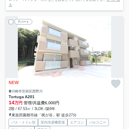
る
アパート
NEW
川崎市宮前区西野川
Tortuga A
201
14
万円
管理/共益費6,000円
2階 / 67.53㎡ / 3LDK /築9年
東急田園都市線「梶が谷」駅 徒歩27分
バス・トイレ別
室内洗濯機置場
エアコン
バルコニー