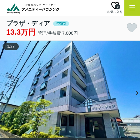
0
お気に入り
プラザ・ディア
空室2
13.3万円
管理/共益費 7,000円
1
/
23