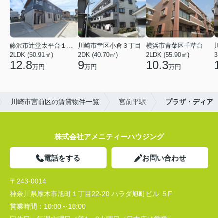
藤沢市辻堂太平台１丁目
川崎市幸区小倉３丁目
横浜市青葉区千草台
2LDK (50.91㎡)
2DK (40.70㎡)
2LDK (55.90㎡)
3
12.8
9
10.3
万円
万円
万円
川崎市宮前区の賃貸物件一覧
宮前平駅
プラザ・ディア
株式会社アメニティーハウジング
電話をする
お問い合わせ
〒243-0014
神奈川県厚木市旭町１丁目22-20 ハラダ旭町ビル ５F
営業時間：
10:00～18:00