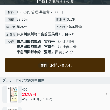
【外観】外観写真その他1
13.3万円 管理/共益費 7,000円
賃料
57.50㎡
3LDK
面積
間取り
築26年
4階/5階建
築年数
所在階
神奈川県
川崎市宮前区
馬絹
１丁目6-19
所在地
東急田園都市線
「
宮前平
」駅 徒歩9分
交通
東急田園都市線
「
宮崎台
」駅 徒歩11分
東急田園都市線
「
鷺沼
」駅 徒歩21分
お問い合わせ
無料
プラザ・ディアの募集中物件
405
13.3万円
4階 / 17.39坪(57.50㎡)