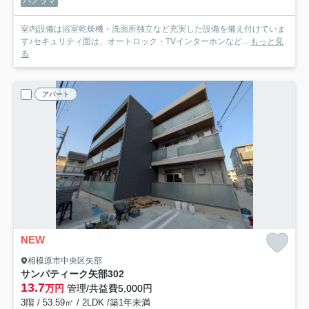
パノラマ
室内設備は浴室乾燥機・洗面所独立など充実した設備を備え付けていま
す♪セキュリティ面は、オートロック・TVインターホンなど...
もっと見
る
アパート
NEW
相模原市中央区矢部
サンパティーク矢部
302
13.7
万円
管理/共益費5,000円
3階 / 53.59㎡ / 2LDK /築1年未満