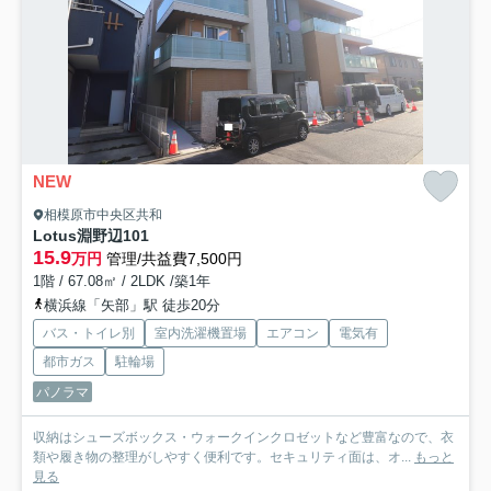
NEW
相模原市中央区共和
Lotus淵野辺
101
15.9
万円
管理/共益費7,500円
1階 / 67.08㎡ / 2LDK /築1年
横浜線「矢部」駅 徒歩20分
バス・トイレ別
室内洗濯機置場
エアコン
電気有
都市ガス
駐輪場
パノラマ
収納はシューズボックス・ウォークインクロゼットなど豊富なので、衣
類や履き物の整理がしやすく便利です。セキュリティ面は、オ...
もっと
見る