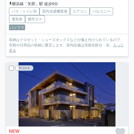
横浜線「矢部」駅 徒歩6分
バス・トイレ別
室内洗濯機置場
エアコン
バルコニー
電気有
都市ガス
パノラマ
収納はクロゼット・シューズボックスなどが備え付けられているので、
衣類や日用品の収納に重宝します。室内設備は洗面化粧台・浴...
もっと
見る
アパート
NEW