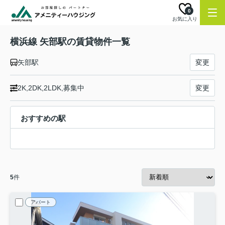
0
お気に入り
横浜線 矢部駅の賃貸物件一覧
矢部駅
変更
2K,2DK,2LDK,募集中
変更
おすすめの駅
5
件
アパート