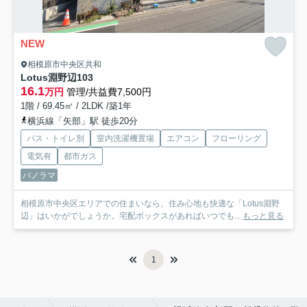
NEW
相模原市中央区共和
Lotus淵野辺
103
16.1
万円
管理/共益費7,500円
1階 / 69.45㎡ / 2LDK /築1年
横浜線「矢部」駅 徒歩20分
バス・トイレ別
室内洗濯機置場
エアコン
フローリング
電気有
都市ガス
パノラマ
相模原市中央区エリアでの住まいなら、住み心地も快適な「Lotus淵野
辺」はいかがでしょうか。宅配ボックスがあればいつでも...
もっと見る
1