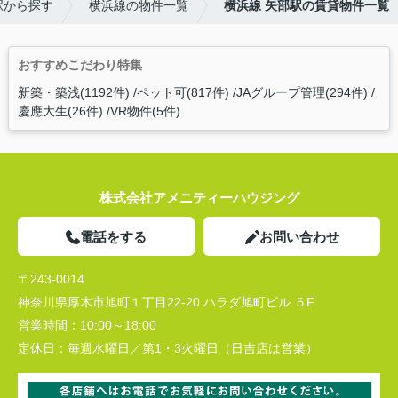
駅から探す
横浜線の物件一覧
横浜線 矢部駅の賃貸物件一覧
おすすめこだわり特集
新築・築浅(1192件)
ペット可(817件)
JAグループ管理(294件)
慶應大生(26件)
VR物件(5件)
株式会社アメニティーハウジング
電話をする
お問い合わせ
〒243-0014
神奈川県厚木市旭町１丁目22-20 ハラダ旭町ビル ５F
営業時間：
10:00～18:00
定休日：
毎週水曜日／第1・3火曜日（日吉店は営業）