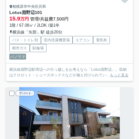
相模原市中央区共和
Lotus淵野辺
101
15.9
万円
管理/共益費7,500円
1階 / 67.08㎡ / 2LDK /築1年
横浜線「矢部」駅 徒歩20分
バス・トイレ別
室内洗濯機置場
エアコン
電気有
都市ガス
駐輪場
パノラマ
横浜線淵野辺駅周辺への引っ越しをお考えなら「Lotus淵野辺」。収納
はクロゼット・シューズボックスなどが備え付けられてい...
もっと見る
アパート