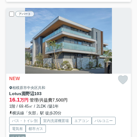
アパート
NEW
相模原市中央区共和
Lotus淵野辺
103
16.1
万円
管理/共益費7,500円
1階 / 69.45㎡ / 2LDK /築1年
横浜線「矢部」駅 徒歩20分
バス・トイレ別
室内洗濯機置場
エアコン
バルコニー
電気有
都市ガス