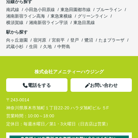
沿線から探す
南武線
小田急小田原線
東急田園都市線
ブルーライン
湘南新宿ライン高海
東急東横線
グリーンライン
横須賀線
湘南新宿ライン宇須
東急目黒線
駅から探す
向ヶ丘遊園
宿河原
宮前平
登戸
鷺沼
たまプラーザ
武蔵小杉
生田
久地
中野島
株式会社アメニティーハウジング
電話をする
お問い合わせ
〒243-0014
神奈川県厚木市旭町１丁目22-20 ハラダ旭町ビル ５F
営業時間：
10:00～18:00
定休日：
毎週水曜日／第1・3火曜日（日吉店は営業）