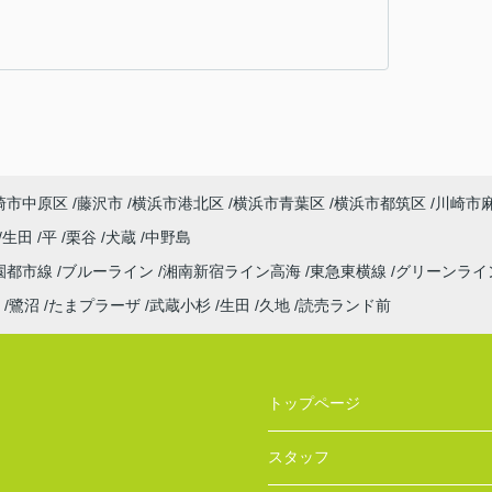
崎市中原区
藤沢市
横浜市港北区
横浜市青葉区
横浜市都筑区
川崎市
生田
平
栗谷
犬蔵
中野島
園都市線
ブルーライン
湘南新宿ライン高海
東急東横線
グリーンライ
鷺沼
たまプラーザ
武蔵小杉
生田
久地
読売ランド前
トップページ
スタッフ