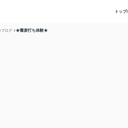
トップ/
★蕎麦打ち体験★
ブログ