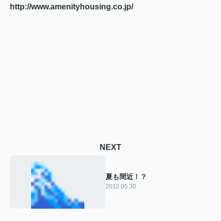
http://www.amenityhousing.co.jp/
NEXT
夏も間近！？
2012.05.30