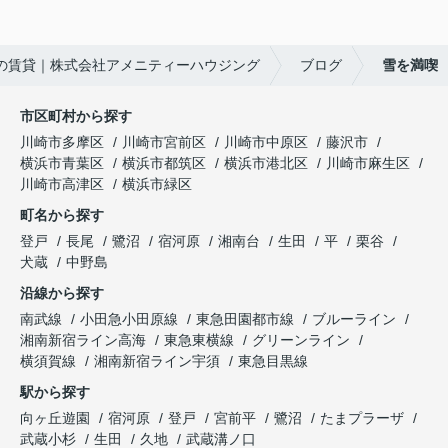
の賃貸｜株式会社アメニティーハウジング
ブログ
雪を満喫
市区町村から探す
川崎市多摩区
川崎市宮前区
川崎市中原区
藤沢市
横浜市青葉区
横浜市都筑区
横浜市港北区
川崎市麻生区
川崎市高津区
横浜市緑区
町名から探す
登戸
長尾
鷺沼
宿河原
湘南台
生田
平
栗谷
犬蔵
中野島
沿線から探す
南武線
小田急小田原線
東急田園都市線
ブルーライン
湘南新宿ライン高海
東急東横線
グリーンライン
横須賀線
湘南新宿ライン宇須
東急目黒線
駅から探す
向ヶ丘遊園
宿河原
登戸
宮前平
鷺沼
たまプラーザ
武蔵小杉
生田
久地
武蔵溝ノ口