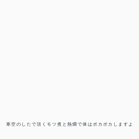
寒空のしたで頂くモツ煮と熱燗で体はポカポカしますよ