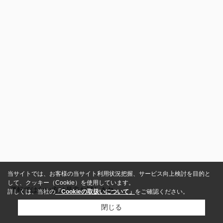
当サイトでは、お客様の当サイト利用状況把握、サービス向上検討を目的と
して、クッキー（Cookie）を使用しています。
運転ではない方は是非お試しあれ
詳しくは、当社の
「Cookieの取扱いについて」
をご確認ください。
閉じる