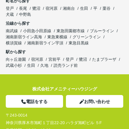
町名から探す
登戸
長尾
鷺沼
宿河原
湘南台
生田
平
栗谷
犬蔵
中野島
沿線から探す
南武線
小田急小田原線
東急田園都市線
ブルーライン
湘南新宿ライン高海
東急東横線
グリーンライン
横須賀線
湘南新宿ライン宇須
東急目黒線
駅から探す
向ヶ丘遊園
宿河原
宮前平
登戸
鷺沼
たまプラーザ
武蔵小杉
生田
久地
読売ランド前
株式会社アメニティーハウジング
電話をする
お問い合わせ
〒243-0014
神奈川県厚木市旭町１丁目22-20 ハラダ旭町ビル ５F