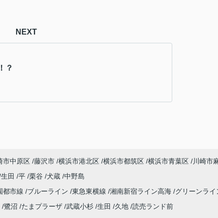
NEXT
！？
崎市中原区
藤沢市
横浜市港北区
横浜市都筑区
横浜市青葉区
川崎市
生田
平
栗谷
犬蔵
中野島
園都市線
ブルーライン
東急東横線
湘南新宿ライン高海
グリーンライ
鷺沼
たまプラーザ
武蔵小杉
生田
久地
読売ランド前