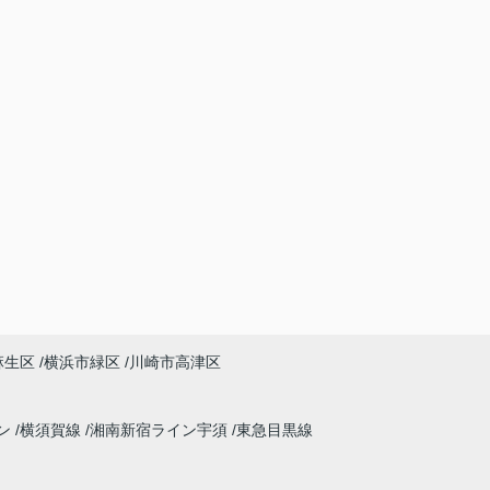
麻生区
横浜市緑区
川崎市高津区
ン
横須賀線
湘南新宿ライン宇須
東急目黒線