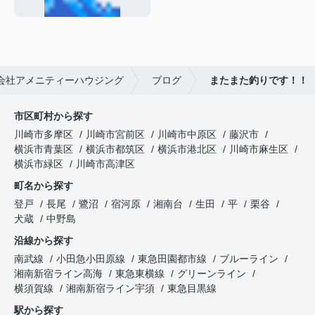
会社アメニティーハウジング
ブログ
またまた釣りです！！
市区町村から探す
川崎市多摩区
川崎市宮前区
川崎市中原区
藤沢市
横浜市青葉区
横浜市都筑区
横浜市港北区
川崎市麻生区
横浜市緑区
川崎市高津区
町名から探す
登戸
長尾
鷺沼
宿河原
湘南台
生田
平
栗谷
犬蔵
中野島
沿線から探す
南武線
小田急小田原線
東急田園都市線
ブルーライン
湘南新宿ライン高海
東急東横線
グリーンライン
横須賀線
湘南新宿ライン宇須
東急目黒線
駅から探す