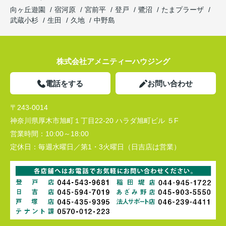
向ヶ丘遊園
宿河原
宮前平
登戸
鷺沼
たまプラーザ
武蔵小杉
生田
久地
中野島
株式会社アメニティーハウジング
電話をする
お問い合わせ
〒243-0014
神奈川県厚木市旭町１丁目22-20 ハラダ旭町ビル ５F
営業時間：
10:00～18:00
定休日：
毎週水曜日／第1・3火曜日（日吉店は営業）