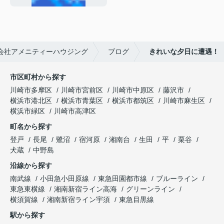
会社アメニティーハウジング
ブログ
きれいな夕日に遭遇！
市区町村から探す
川崎市多摩区
川崎市宮前区
川崎市中原区
藤沢市
横浜市港北区
横浜市青葉区
横浜市都筑区
川崎市麻生区
横浜市緑区
川崎市高津区
町名から探す
登戸
長尾
鷺沼
宿河原
湘南台
生田
平
栗谷
犬蔵
中野島
沿線から探す
南武線
小田急小田原線
東急田園都市線
ブルーライン
東急東横線
湘南新宿ライン高海
グリーンライン
横須賀線
湘南新宿ライン宇須
東急目黒線
駅から探す