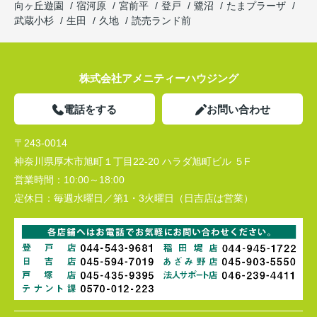
向ヶ丘遊園
宿河原
宮前平
登戸
鷺沼
たまプラーザ
武蔵小杉
生田
久地
読売ランド前
株式会社アメニティーハウジング
電話をする
お問い合わせ
〒243-0014
神奈川県厚木市旭町１丁目22-20 ハラダ旭町ビル ５F
営業時間：
10:00～18:00
定休日：
毎週水曜日／第1・3火曜日（日吉店は営業）