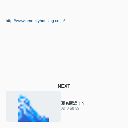
http://www.amenityhousing.co.jp/
NEXT
夏も間近！？
2012.05.30