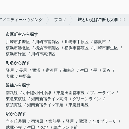
アメニティーハウジング
ブログ
旅といえばご飯も大事！！
市区町村から探す
川崎市多摩区
川崎市宮前区
川崎市中原区
藤沢市
横浜市港北区
横浜市青葉区
横浜市都筑区
川崎市麻生区
横浜市緑区
川崎市高津区
町名から探す
登戸
長尾
鷺沼
宿河原
湘南台
生田
平
栗谷
犬蔵
中野島
沿線から探す
南武線
小田急小田原線
東急田園都市線
ブルーライン
東急東横線
湘南新宿ライン高海
グリーンライン
横須賀線
湘南新宿ライン宇須
東急目黒線
駅から探す
向ヶ丘遊園
宿河原
宮前平
登戸
鷺沼
たまプラーザ
武蔵小杉
生田
久地
読売ランド前