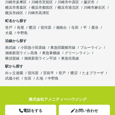
川崎市多摩区
川崎市宮前区
川崎市中原区
藤沢市
横浜市青葉区
横浜市都筑区
横浜市港北区
川崎市麻生区
横浜市緑区
川崎市高津区
町名から探す
登戸
長尾
鷺沼
宿河原
湘南台
生田
平
栗谷
犬蔵
中野島
沿線から探す
南武線
小田急小田原線
東急田園都市線
ブルーライン
湘南新宿ライン高海
東急東横線
グリーンライン
横須賀線
湘南新宿ライン宇須
東急目黒線
駅から探す
向ヶ丘遊園
宿河原
宮前平
登戸
鷺沼
たまプラーザ
武蔵小杉
生田
久地
中野島
株式会社アメニティーハウジング
電話をする
お問い合わせ