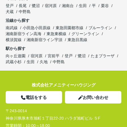
登戸
長尾
鷺沼
宿河原
湘南台
生田
平
栗谷
犬蔵
中野島
沿線から探す
南武線
小田急小田原線
東急田園都市線
ブルーライン
湘南新宿ライン高海
東急東横線
グリーンライン
横須賀線
湘南新宿ライン宇須
東急目黒線
駅から探す
向ヶ丘遊園
宿河原
宮前平
登戸
鷺沼
たまプラーザ
武蔵小杉
生田
久地
中野島
株式会社アメニティーハウジング
電話をする
お問い合わせ
〒243-0014
神奈川県厚木市旭町１丁目22-20 ハラダ旭町ビル ５F
営業時間：
10:00～18:00