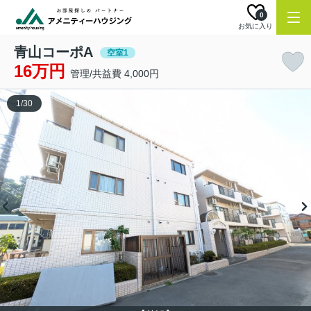
0
お気に入り
青山コーポA
空室1
16万円
管理/共益費 4,000円
1
/
30