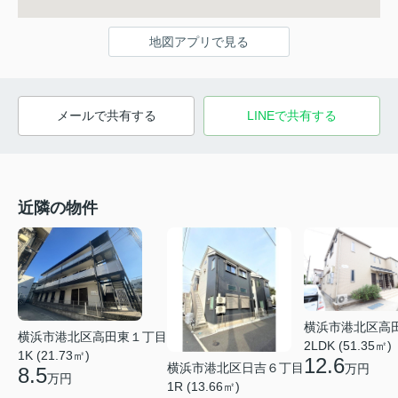
地図アプリで見る
メールで共有する
LINEで共有する
近隣の物件
横浜市港北区高
横浜市港北区高田東１丁目
2LDK (51.35㎡)
1K (21.73㎡)
12.6
横浜市港北区日吉６丁目
万円
8.5
万円
1R (13.66㎡)