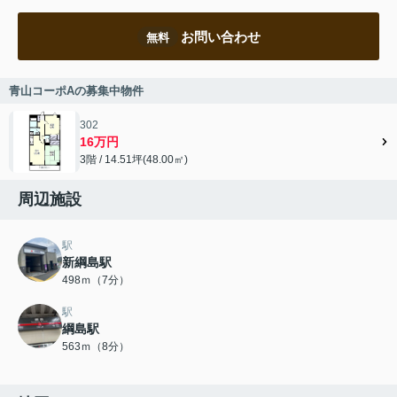
お問い合わせ
無料
青山コーポAの募集中物件
302
16万円
3階 / 14.51坪(48.00㎡)
周辺施設
駅
新綱島駅
498ｍ（7分）
駅
綱島駅
563ｍ（8分）