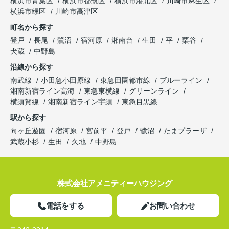
横浜市青葉区
横浜市都筑区
横浜市港北区
川崎市麻生区
横浜市緑区
川崎市高津区
町名から探す
登戸
長尾
鷺沼
宿河原
湘南台
生田
平
栗谷
犬蔵
中野島
沿線から探す
南武線
小田急小田原線
東急田園都市線
ブルーライン
湘南新宿ライン高海
東急東横線
グリーンライン
横須賀線
湘南新宿ライン宇須
東急目黒線
駅から探す
向ヶ丘遊園
宿河原
宮前平
登戸
鷺沼
たまプラーザ
武蔵小杉
生田
久地
中野島
株式会社アメニティーハウジング
電話をする
お問い合わせ