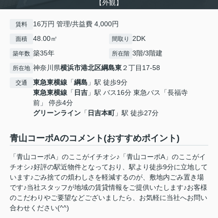
【外観】
16万円 管理/共益費 4,000円
賃料
48.00㎡
2DK
面積
間取り
築35年
3階/3階建
築年数
所在階
神奈川県
横浜市港北区
綱島東
２丁目17-58
所在地
東急東横線
「
綱島
」駅 徒歩9分
交通
東急東横線
「
日吉
」駅 バス16分 東急バス「長福寺
前」 停歩4分
グリーンライン
「
日吉本町
」駅 徒歩27分
青山コーポAのコメント(おすすめポイント)
「青山コーポA」のここがイチオシ♪「青山コーポA」のここがイ
チオシ♪好評の駅近物件となっており、駅より徒歩9分に立地して
います♪ごみ捨ての煩わしさを軽減するのが、敷地内ごみ置き場
です♪当社スタッフが地域の賃貸情報をご提供いたします♪お客様
のこだわりやご要望などございましたら、お気軽に当社へお問い
合わせください(^^)