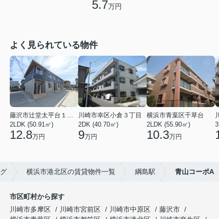
5.7
万円
よく見られている物件
藤沢市辻堂太平台１丁目
川崎市幸区小倉３丁目
横浜市青葉区千草台
2LDK (50.91㎡)
2DK (40.70㎡)
2LDK (55.90㎡)
3
12.8
9
10.3
万円
万円
万円
グ
横浜市港北区の賃貸物件一覧
綱島駅
青山コーポA
市区町村から探す
川崎市多摩区
川崎市宮前区
川崎市中原区
藤沢市