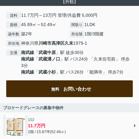
【外観】
11.7万円～13万円 管理/共益費 5,000円
賃料
45.89㎡～52.49㎡
1LDK
面積
間取り
築2年
1階/3階建
築年数
所在階
神奈川県
川崎市高津区
久末
1979-1
所在地
南武線
「
武蔵中原
」駅 徒歩30分
交通
南武線
「
武蔵溝ノ口
」駅 バス24分 「久末住宅前」 停歩
3分
南武線
「
武蔵小杉
」駅 バス26分 「能満寺」 停歩7分
お問い合わせ
無料
ブロケードグレースの募集中物件
102
11.7万円
1階 / 15.87坪(52.49㎡)