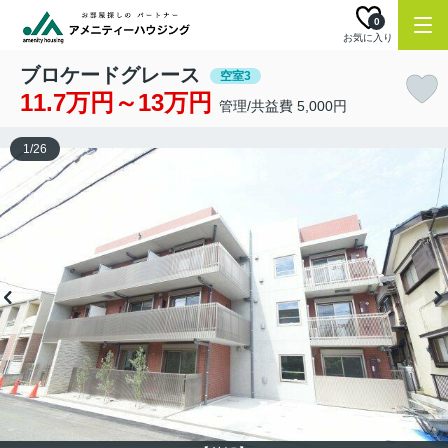
0
お気に入り
ブロケードグレース
空室3
11.7万円～13万円
管理/共益費 5,000円
1
/
26