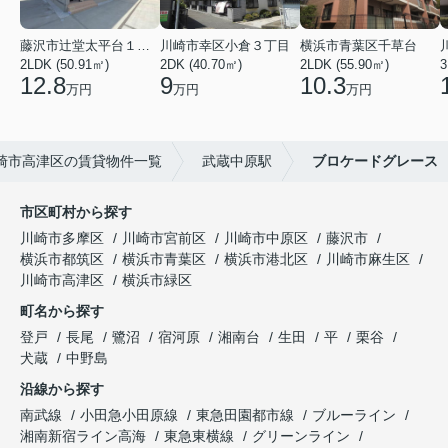
藤沢市辻堂太平台１丁目
川崎市幸区小倉３丁目
横浜市青葉区千草台
2LDK (50.91㎡)
2DK (40.70㎡)
2LDK (55.90㎡)
3
12.8
9
10.3
万円
万円
万円
崎市高津区の賃貸物件一覧
武蔵中原駅
ブロケードグレース
市区町村から探す
川崎市多摩区
川崎市宮前区
川崎市中原区
藤沢市
横浜市都筑区
横浜市青葉区
横浜市港北区
川崎市麻生区
川崎市高津区
横浜市緑区
町名から探す
登戸
長尾
鷺沼
宿河原
湘南台
生田
平
栗谷
犬蔵
中野島
沿線から探す
南武線
小田急小田原線
東急田園都市線
ブルーライン
湘南新宿ライン高海
東急東横線
グリーンライン