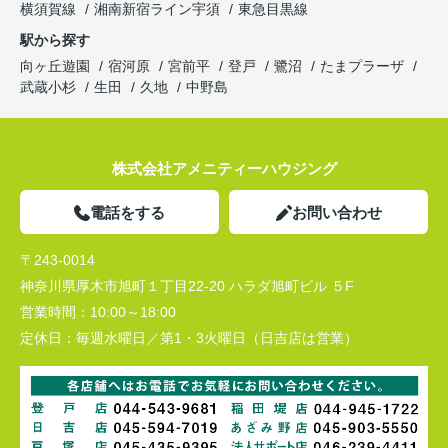
横須賀線
湘南新宿ライン宇須
東急目黒線
駅から探す
向ヶ丘遊園
宿河原
宮前平
登戸
鷺沼
たまプラーザ
武蔵小杉
生田
久地
中野島
株式会社アメニティーハウジング
電話をする
お問い合わせ
〒243-0014
神奈川県厚木市旭町１丁目22-20 ハラダ旭町ビル ５F
営業時間：
10:00～18:00
定休日：
毎週水曜日／第1・3火曜日（日吉店は営業）