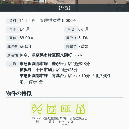
【外観】
11.3万円 管理/共益費 5,000円
賃料
1ヶ月
0ヶ月
敷金
礼金
69.00㎡
3LDK
面積
間取り
築30年
2階建
築年数
階建て
神奈川県
横浜市緑区
西八朔町
1269-1
所在地
東急田園都市線
「
藤が丘
」駅 徒歩23分
交通
横浜線
「
十日市場
」駅 徒歩23分
東急田園都市線
「
青葉台
」駅 バス10分 「北八朔住
宅」 停歩1分
物件の特徴
バストイレ
室内洗濯機
TVモニタ
独立洗面台
別
置場
付きインタ
ーホン