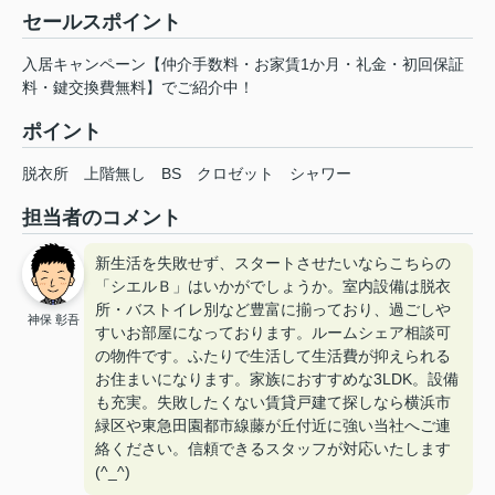
セールスポイント
入居キャンペーン【仲介手数料・お家賃1か月・礼金・初回保証
料・鍵交換費無料】でご紹介中！
ポイント
脱衣所
上階無し
BS
クロゼット
シャワー
担当者のコメント
新生活を失敗せず、スタートさせたいならこちらの
「シエルＢ」はいかがでしょうか。室内設備は脱衣
所・バストイレ別など豊富に揃っており、過ごしや
神保 彰吾
すいお部屋になっております。ルームシェア相談可
の物件です。ふたりで生活して生活費が抑えられる
お住まいになります。家族におすすめな3LDK。設備
も充実。失敗したくない賃貸戸建て探しなら横浜市
緑区や東急田園都市線藤が丘付近に強い当社へご連
絡ください。信頼できるスタッフが対応いたします
(^_^)