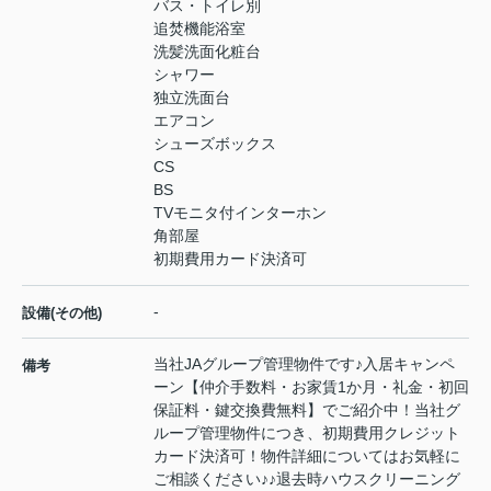
バス・トイレ別
追焚機能浴室
洗髪洗面化粧台
シャワー
独立洗面台
エアコン
シューズボックス
CS
BS
TVモニタ付インターホン
角部屋
初期費用カード決済可
-
設備(その他)
当社JAグループ管理物件です♪入居キャンペ
備考
ーン【仲介手数料・お家賃1か月・礼金・初回
保証料・鍵交換費無料】でご紹介中！当社グ
ループ管理物件につき、初期費用クレジット
カード決済可！物件詳細についてはお気軽に
ご相談ください♪♪退去時ハウスクリーニング