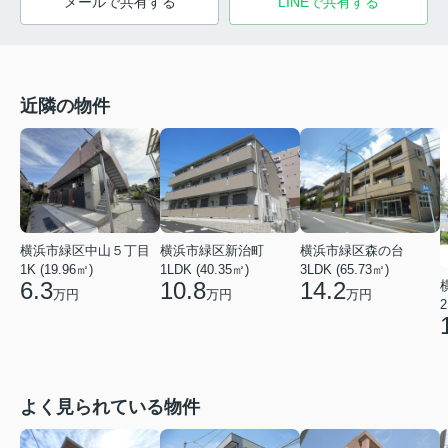
メールで共有する
LINEで共有する
近隣の物件
横浜市緑区中山５丁目
横浜市緑区新治町
横浜市緑区森の台
1K (19.96㎡)
1LDK (40.35㎡)
3LDK (65.73㎡)
6.3
10.8
14.2
万円
万円
万円
2
よく見られている物件