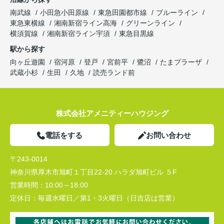
南武線
小田急小田原線
東急田園都市線
ブルーライン
東急東横線
湘南新宿ライン高海
グリーンライン
横須賀線
湘南新宿ライン宇須
東急目黒線
駅から探す
向ヶ丘遊園
宿河原
登戸
宮前平
鷺沼
たまプラーザ
武蔵小杉
生田
久地
読売ランド前
株式会社アメニティーハウジング
電話をする
お問い合わせ
〒243-0014
神奈川県厚木市旭町１丁目22-20 ハラダ旭町ビル ５F
営業時間：
10:00～18:00
定休日：
毎週水曜日／第1・3火曜日（日吉店は営業）