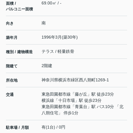
69.00㎡ / -
面積 /
バルコニー面積
南
向き
1996年3月(築30年)
築年月
テラス / 軽量鉄骨
種別 / 建物構造
2階建
階建て
神奈川県
横浜市緑区
西八朔町
1269-1
所在地
東急田園都市線
「
藤が丘
」駅 徒歩23分
交通
横浜線
「
十日市場
」駅 徒歩23分
東急田園都市線
「
青葉台
」駅 バス10分 「北
八朔住宅」 停歩1分
有(1台) / 0円
駐車場 / 月額