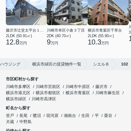
川崎市幸区小倉３丁目
横浜市青葉区千草台
藤沢市辻堂太平台１丁目
3
2DK (40.70㎡)
2LDK (55.90㎡)
2LDK (50.91㎡)
9
10.3
12.8
万円
万円
万円
ハウジング
横浜市緑区の賃貸物件一覧
シエルＢ
102
市区町村から探す
川崎市多摩区
川崎市宮前区
川崎市中原区
藤沢市
横浜市港北区
横浜市都筑区
横浜市青葉区
川崎市麻生区
横浜市緑区
川崎市高津区
町名から探す
登戸
長尾
鷺沼
宿河原
湘南台
生田
平
栗谷
犬蔵
中野島
沿線から探す