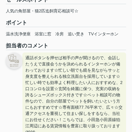
人気の角部屋・猫2匹迄飼育応相談可☆
ポイント
温水洗浄便座
浴室に窓
冷房
追い焚き
TVインターホン
担当者のコメント
通話ボタンを押せば相手の声が聞けるので、会話し
たうえで直接会うかを決められるインターホンが備
わっております☆忙しい朝でも鏡を見ながらサッと
身支度を整えられる独立洗面台を採用しています☆
忙しい時でも効率よく料理したい人におすすめな、2
口コンロを設置☆玄関を綺麗に保つ、充実の収納を
誇るシューズボックス付きです☆ペット相談可の物
件なので、自分の部屋でペットを飼いたいという方
にもおすすめです☆専有面積77.76平米で、広々☆交
通アクセスを重視して住まい探しをするなら、当社
にお任せください！こちらでは、小田急小田原線狛
江周辺にある賃貸情報を豊富に取り扱っております