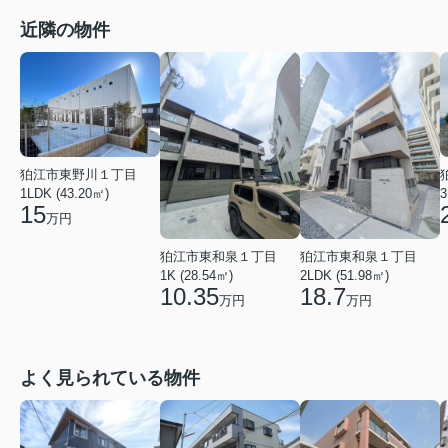
近隣の物件
狛江市東野川１丁目
1LDK (43.20㎡)
3
15
万円
狛江市東和泉１丁目
狛江市東和泉１丁目
1K (28.54㎡)
2LDK (51.98㎡)
10.35
18.7
万円
万円
よく見られている物件