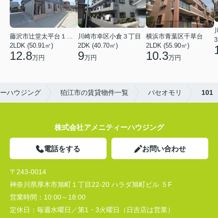
川崎市幸区小倉３丁目
横浜市青葉区千草台
藤沢市辻堂太平台１丁目
3
2DK (40.70㎡)
2LDK (55.90㎡)
2LDK (50.91㎡)
9
10.3
12.8
万円
万円
万円
ーハウジング
狛江市の賃貸物件一覧
パセオモリ
101
株式会社アメニティーハウジング
電話をする
お問い合わせ
〒243-0014
神奈川県厚木市旭町１丁目22-20 ハラダ旭町ビル ５F
営業時間：
10:00～18:00
定休日：
毎週水曜日／第1・3火曜日（日吉店は営業）