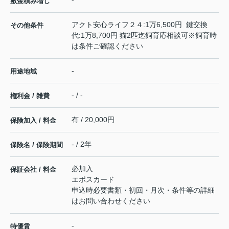
-
敷金積み増し
アクト安心ライフ２４:1万6,500円 鍵交換
その他条件
代:1万8,700円 猫2匹迄飼育応相談可※飼育時
は条件ご確認ください
-
用途地域
- / -
権利金 / 雑費
有 / 20,000円
保険加入 / 料金
- / 2年
保険名 / 保険期間
必加入
保証会社 / 料金
エポスカード
申込時必要書類・初回・月次・条件等の詳細
はお問い合わせください
-
特優賃