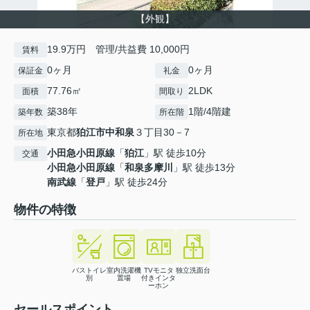
【外観】
19.9万円 管理/共益費 10,000円
賃料
0ヶ月
0ヶ月
保証金
礼金
77.76㎡
2LDK
面積
間取り
築38年
1階/4階建
築年数
所在階
東京都
狛江市
中和泉
３丁目30－7
所在地
小田急小田原線
「
狛江
」駅 徒歩10分
交通
小田急小田原線
「
和泉多摩川
」駅 徒歩13分
南武線
「
登戸
」駅 徒歩24分
物件の特徴
バストイレ
室内洗濯機
TVモニタ
独立洗面台
別
置場
付きインタ
ーホン
セールスポイント