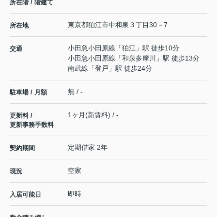
所在階 / 階建て
東京都
狛江市
中和泉
３丁目30－7
所在地
小田急小田原線
「
狛江
」駅 徒歩10分
交通
小田急小田原線
「
和泉多摩川
」駅 徒歩13分
南武線
「
登戸
」駅 徒歩24分
無 / -
駐車場 / 月額
1ヶ月(新賃料) / -
更新料 /
更新事務手数料
定期借家 2年
契約期間
空家
現況
即時
入居可能日