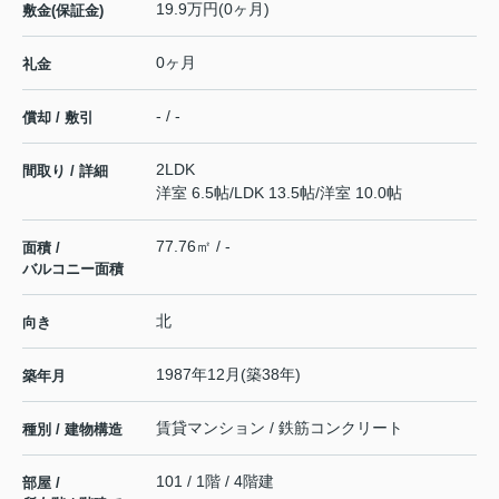
19.9万円(0ヶ月)
敷金(保証金)
0ヶ月
礼金
- / -
償却 / 敷引
2LDK
間取り / 詳細
洋室 6.5帖
/
LDK 13.5帖
/
洋室 10.0帖
77.76㎡ / -
面積 /
バルコニー面積
北
向き
1987年12月(築38年)
築年月
賃貸マンション / 鉄筋コンクリート
種別 / 建物構造
101 / 1階 / 4階建
部屋 /