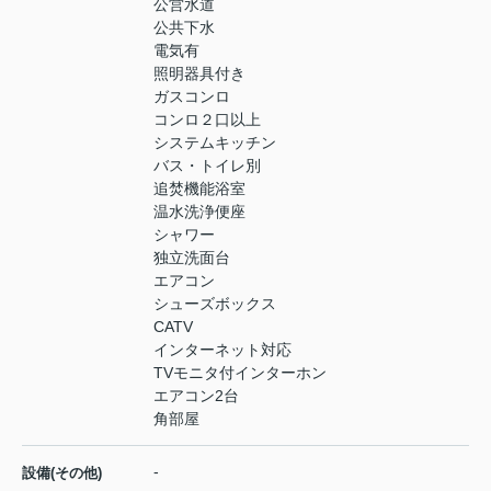
公営水道
公共下水
電気有
照明器具付き
ガスコンロ
コンロ２口以上
システムキッチン
バス・トイレ別
追焚機能浴室
温水洗浄便座
シャワー
独立洗面台
エアコン
シューズボックス
CATV
インターネット対応
TVモニタ付インターホン
エアコン2台
角部屋
-
設備(その他)