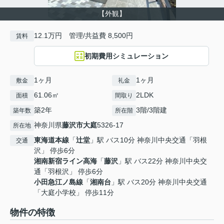
【外観】
12.1万円 管理/共益費 8,500円
賃料
初期費用シミュレーション
1ヶ月
1ヶ月
敷金
礼金
61.06㎡
2LDK
面積
間取り
築2年
3階/3階建
築年数
所在階
神奈川県
藤沢市
大庭
5326-17
所在地
東海道本線
「
辻堂
」駅 バス10分 神奈川中央交通「羽根
交通
沢」 停歩6分
湘南新宿ライン高海
「
藤沢
」駅 バス22分 神奈川中央交
通「羽根沢」 停歩6分
小田急江ノ島線
「
湘南台
」駅 バス20分 神奈川中央交通
「大庭小学校」 停歩11分
物件の特徴