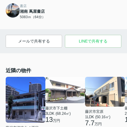
書店
湘南 蔦屋書店
5083ｍ（64分）
メールで共有する
LINEで共有する
近隣の物件
藤沢市下土棚
藤沢市宮原
3LDK (68.24㎡)
2
1LDK (50.16㎡)
13
万円
7.7
万円