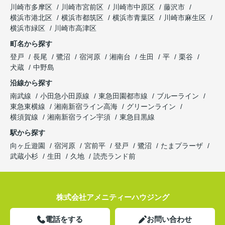
川崎市多摩区
川崎市宮前区
川崎市中原区
藤沢市
横浜市港北区
横浜市都筑区
横浜市青葉区
川崎市麻生区
横浜市緑区
川崎市高津区
町名から探す
登戸
長尾
鷺沼
宿河原
湘南台
生田
平
栗谷
犬蔵
中野島
沿線から探す
南武線
小田急小田原線
東急田園都市線
ブルーライン
東急東横線
湘南新宿ライン高海
グリーンライン
横須賀線
湘南新宿ライン宇須
東急目黒線
駅から探す
向ヶ丘遊園
宿河原
宮前平
登戸
鷺沼
たまプラーザ
武蔵小杉
生田
久地
読売ランド前
株式会社アメニティーハウジング
電話をする
お問い合わせ