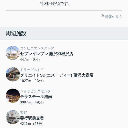
社利用必須です。
情報の見方
周辺施設
コンビニエンスストア
セブンイレブン 藤沢羽根沢店
447ｍ（6分）
ドラッグストア
クリエイトSD(エス・ディー) 藤沢大庭店
1027ｍ（13分）
ショッピングセンター
テラスモール湘南
3907ｍ（49分）
警察
善行駅前交番
4211ｍ（53分）