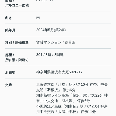
面積 /
バルコニー面積
南
向き
2024年5月(築2年)
築年月
賃貸マンション / 鉄骨造
種別 / 建物構造
301 / 3階 / 3階建
部屋 /
所在階 / 階建て
神奈川県
藤沢市
大庭
5326-17
所在地
東海道本線
「
辻堂
」駅 バス10分 神奈川中央
交通
交通「羽根沢」 停歩6分
湘南新宿ライン高海
「
藤沢
」駅 バス22分 神
奈川中央交通「羽根沢」 停歩6分
小田急江ノ島線
「
湘南台
」駅 バス20分 神奈
川中央交通「大庭小学校」 停歩11分