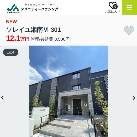
0
お気に入り
NEW
ソレイユ湘南Ⅵ 301
12.1
万円
管理/共益費 8,500円
1
/
24