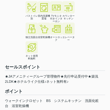
バストイレ
室内洗濯機
TVモニタ
カウンター
別
置場
付きインタ
キッチン
ーホン
独立洗面台
浴室乾燥機
オートロッ
エレベータ
ク
ー
ネット使用
料無料
セールスポイント
★JAアメニティーグループ管理物件★先行申込受付中★築浅
2LDK★ホテルライク仕様♪ネット無料有♪
ポイント
ウォークインクロゼット
BS
システムキッチン
洗面化粧
台
浴室乾燥機