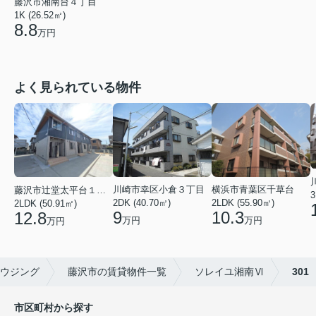
藤沢市湘南台４丁目
1K (26.52㎡)
8.8
万円
よく見られている物件
川崎市幸区小倉３丁目
横浜市青葉区千草台
藤沢市辻堂太平台１丁目
3
2DK (40.70㎡)
2LDK (55.90㎡)
2LDK (50.91㎡)
9
10.3
12.8
万円
万円
万円
ウジング
藤沢市の賃貸物件一覧
ソレイユ湘南Ⅵ
301
市区町村から探す