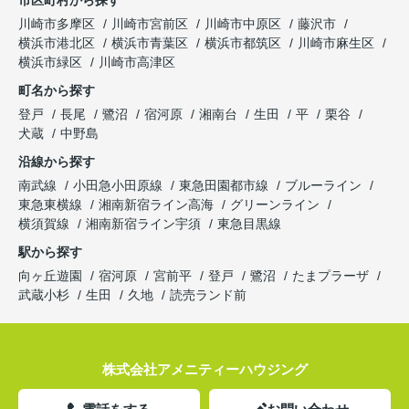
川崎市多摩区
川崎市宮前区
川崎市中原区
藤沢市
横浜市港北区
横浜市青葉区
横浜市都筑区
川崎市麻生区
横浜市緑区
川崎市高津区
町名から探す
登戸
長尾
鷺沼
宿河原
湘南台
生田
平
栗谷
犬蔵
中野島
沿線から探す
南武線
小田急小田原線
東急田園都市線
ブルーライン
東急東横線
湘南新宿ライン高海
グリーンライン
横須賀線
湘南新宿ライン宇須
東急目黒線
駅から探す
向ヶ丘遊園
宿河原
宮前平
登戸
鷺沼
たまプラーザ
武蔵小杉
生田
久地
読売ランド前
株式会社アメニティーハウジング