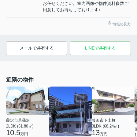
お任せください。室内画像や物件資料多数ご
用意してお待ちしております♪
情報の見方
メールで共有する
LINEで共有する
近隣の物件
藤沢市菖蒲沢
藤沢市下土棚
2LDK (51.80㎡)
3LDK (68.24㎡)
10.5
13
万円
万円
1