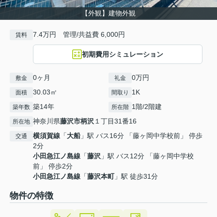
【外観】建物外観
7.4万円 管理/共益費 6,000円
賃料
初期費用シミュレーション
0ヶ月
0万円
敷金
礼金
30.03㎡
1K
面積
間取り
築14年
1階/2階建
築年数
所在階
神奈川県
藤沢市
柄沢
１丁目31番16
所在地
横須賀線
「
大船
」駅 バス16分 「藤ヶ岡中学校前」 停歩
交通
2分
小田急江ノ島線
「
藤沢
」駅 バス12分 「藤ヶ岡中学校
前」 停歩2分
小田急江ノ島線
「
藤沢本町
」駅 徒歩31分
物件の特徴