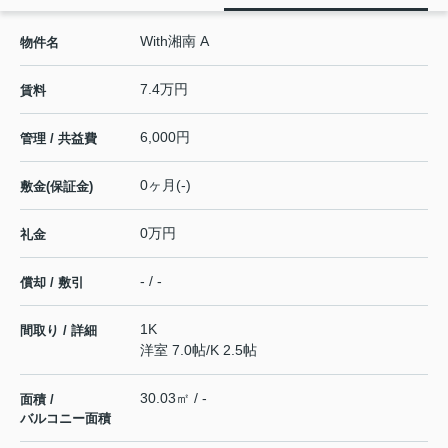
With湘南 A
物件名
7.4万円
賃料
6,000円
管理 / 共益費
0ヶ月(-)
敷金(保証金)
0万円
礼金
- / -
償却 / 敷引
1K
間取り / 詳細
洋室 7.0帖
/
K 2.5帖
30.03㎡ / -
面積 /
バルコニー面積