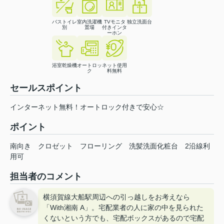
バストイレ
室内洗濯機
TVモニタ
独立洗面台
別
置場
付きインタ
ーホン
浴室乾燥機
オートロッ
ネット使用
ク
料無料
セールスポイント
インターネット無料！オートロック付きで安心☆
ポイント
南向き
クロゼット
フローリング
洗髪洗面化粧台
2沿線利
用可
担当者のコメント
横須賀線大船駅周辺への引っ越しをお考えなら
「With湘南 A」。宅配業者の人に家の中を見られた
くないという方でも、宅配ボックスがあるので宅配