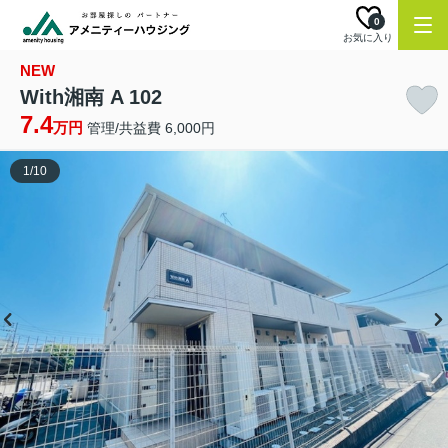
0
お気に入り
NEW
With湘南 A 102
7.4
万円
管理/共益費 6,000円
1
/
10