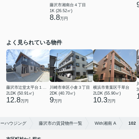
藤沢市湘南台４丁目
1K (26.52㎡)
8.8
万円
よく見られている物件
川崎市幸区小倉３丁目
横浜市青葉区千草台
藤沢市辻堂太平台１丁目
3
2DK (40.70㎡)
2LDK (55.90㎡)
2LDK (50.91㎡)
9
10.3
12.8
万円
万円
万円
ィーハウジング
藤沢市の賃貸物件一覧
With湘南 A
102
市区町村から探す