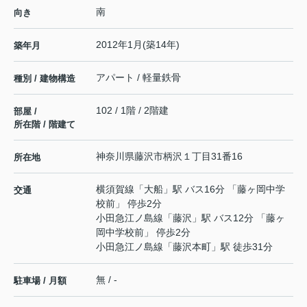
南
向き
2012年1月(築14年)
築年月
アパート / 軽量鉄骨
種別 / 建物構造
102 / 1階 / 2階建
部屋 /
所在階 / 階建て
神奈川県
藤沢市
柄沢
１丁目31番16
所在地
横須賀線
「
大船
」駅 バス16分 「藤ヶ岡中学
交通
校前」 停歩2分
小田急江ノ島線
「
藤沢
」駅 バス12分 「藤ヶ
岡中学校前」 停歩2分
小田急江ノ島線
「
藤沢本町
」駅 徒歩31分
無 / -
駐車場 / 月額